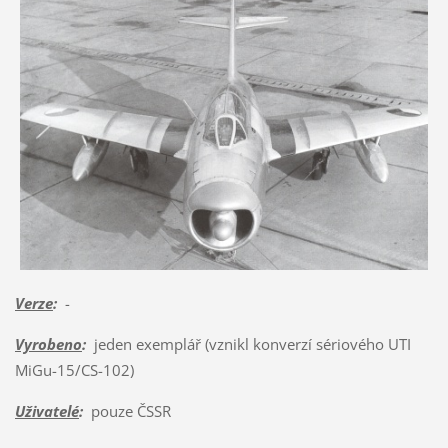
Verze
:
-
Vyrobeno
:
jeden exemplář (vznikl konverzí sériového UTI
MiGu-15/CS-102)
Uživatelé
:
pouze ČSSR