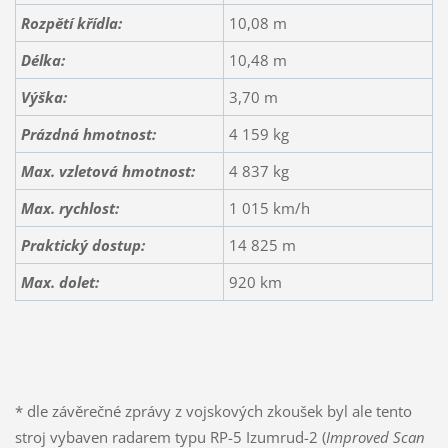
Rozpětí křídla:
10,08 m
Délka:
10,48 m
Výška:
3,70 m
Prázdná hmotnost:
4 159 kg
Max. vzletová hmotnost:
4 837 kg
Max. rychlost:
1 015 km/h
Praktický dostup:
14 825 m
Max. dolet:
920 km
* dle závěrečné zprávy z vojskových zkoušek byl ale tento
stroj vybaven radarem typu RP-5 Izumrud-2 (
Improved Scan