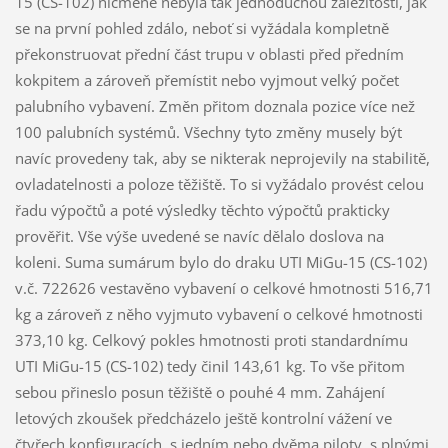
15 (CS-102) nicméně nebyla tak jednoduchou záležitostí, jak
se na první pohled zdálo, neboť si vyžádala kompletně
překonstruovat přední část trupu v oblasti před předním
kokpitem a zároveň přemístit nebo vyjmout velký počet
palubního vybavení. Změn přitom doznala pozice více než
100 palubních systémů. Všechny tyto změny musely být
navíc provedeny tak, aby se nikterak neprojevily na stabilitě,
ovladatelnosti a poloze těžiště. To si vyžádalo provést celou
řadu výpočtů a poté výsledky těchto výpočtů prakticky
prověřit. Vše výše uvedené se navíc dělalo doslova na
koleni. Suma sumárum bylo do draku UTI MiGu-15 (CS-102)
v.č. 722626 vestavěno vybavení o celkové hmotnosti 516,71
kg a zároveň z něho vyjmuto vybavení o celkové hmotnosti
373,10 kg. Celkový pokles hmotnosti proti standardnímu
UTI MiGu-15 (CS-102) tedy činil 143,61 kg. To vše přitom
sebou přineslo posun těžiště o pouhé 4 mm. Zahájení
letových zkoušek předcházelo ještě kontrolní vážení ve
čtyřech konfiguracích, s jedním nebo dvěma piloty, s plnými