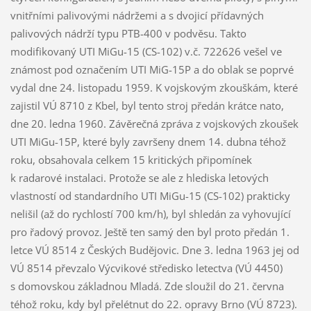
vnitřními palivovými nádržemi a s dvojicí přídavných
palivových nádrží typu PTB-400 v podvěsu. Takto
modifikovaný UTI MiGu-15 (CS-102) v.č. 722626 vešel ve
známost pod označením UTI MiG-15P a do oblak se poprvé
vydal dne 24. listopadu 1959. K vojskovým zkouškám, které
zajistil VÚ 8710 z Kbel, byl tento stroj předán krátce nato,
dne 20. ledna 1960. Závěrečná zpráva z vojskových zkoušek
UTI MiGu-15P, které byly završeny dnem 14. dubna téhož
roku, obsahovala celkem 15 kritických připomínek
k radarové instalaci. Protože se ale z hlediska letových
vlastností od standardního UTI MiGu-15 (CS-102) prakticky
nelišil (až do rychlostí 700 km/h), byl shledán za vyhovující
pro řadový provoz. Ještě ten samý den byl proto předán 1.
letce VÚ 8514 z Českých Budějovic. Dne 3. ledna 1963 jej od
VÚ 8514 převzalo Výcvikové středisko letectva (VÚ 4450)
s domovskou základnou Mladá. Zde sloužil do 21. června
téhož roku, kdy byl přelétnut do 22. opravy Brno (VÚ 8723).