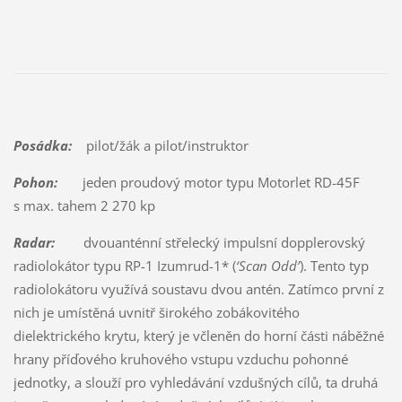
Posádka:
pilot/žák a pilot/instruktor
Pohon:
jeden proudový motor typu Motorlet RD-45F
s max. tahem 2 270 kp
Radar:
dvouanténní střelecký impulsní dopplerovský
radiolokátor typu RP-1 Izumrud-1* (
‘Scan Odd’
). Tento typ
radiolokátoru využívá soustavu dvou antén. Zatímco první z
nich je umístěná uvnitř širokého zobákovitého
dielektrického krytu, který je včleněn do horní části náběžné
hrany příďového kruhového vstupu vzduchu pohonné
jednotky, a slouží pro vyhledávání vzdušných cílů, ta druhá