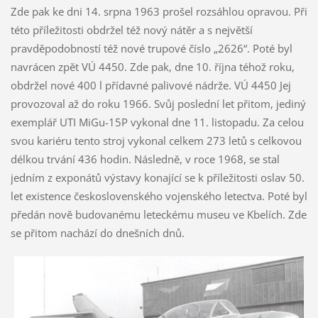
Zde pak ke dni 14. srpna 1963 prošel rozsáhlou opravou. Při
této příležitosti obdržel též nový nátěr a s největší
pravděpodobností též nové trupové číslo „2626“. Poté byl
navrácen zpět VÚ 4450. Zde pak, dne 10. října téhož roku,
obdržel nové 400 l přídavné palivové nádrže. VÚ 4450 Jej
provozoval až do roku 1966. Svůj poslední let přitom, jediný
exemplář UTI MiGu-15P vykonal dne 11. listopadu. Za celou
svou kariéru tento stroj vykonal celkem 273 letů s celkovou
délkou trvání 436 hodin. Následně, v roce 1968, se stal
jedním z exponátů výstavy konající se k příležitosti oslav 50.
let existence československého vojenského letectva. Poté byl
předán nově budovanému leteckému museu ve Kbelích. Zde
se přitom nachází do dnešních dnů.