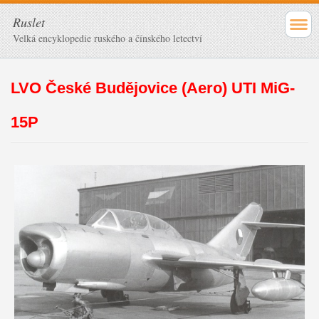
Ruslet
Velká encyklopedie ruského a čínského letectví
LVO České Budějovice (Aero) UTI MiG-
15P