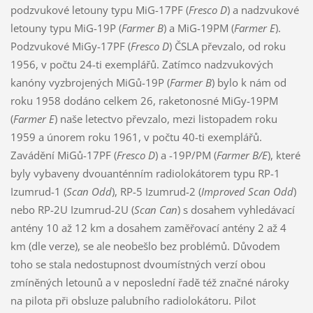
podzvukové letouny typu MiG-17PF (
Fresco D
) a nadzvukové
letouny typu MiG-19P (
Farmer B
) a MiG-19PM (
Farmer E
).
Podzvukové MiGy-17PF (
Fresco D
) ČSLA převzalo, od roku
1956, v počtu 24-ti exemplářů. Zatímco nadzvukových
kanóny vyzbrojených MiGů-19P (
Farmer B
) bylo k nám od
roku 1958 dodáno celkem 26, raketonosné MiGy-19PM
(
Farmer E
) naše letectvo převzalo, mezi listopadem roku
1959 a únorem roku 1961, v počtu 40-ti exemplářů.
Zavádění MiGů-17PF (
Fresco D
) a -19P/PM (
Farmer B/E
), které
byly vybaveny dvouanténním radiolokátorem typu RP-1
Izumrud-1 (
Scan Odd
), RP-5 Izumrud-2 (
Improved Scan Odd
)
nebo RP-2U Izumrud-2U (
Scan Can
) s dosahem vyhledávací
antény 10 až 12 km a dosahem zaměřovací antény 2 až 4
km (dle verze), se ale neobešlo bez problémů. Důvodem
toho se stala nedostupnost dvoumístných verzí obou
zmíněných letounů a v neposlední řadě též značné nároky
na pilota při obsluze palubního radiolokátoru. Pilot