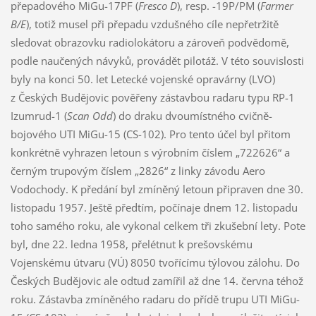
přepadového MiGu-17PF (
Fresco D
), resp. -19P/PM (
Farmer
B/E
), totiž musel při přepadu vzdušného cíle nepřetržitě
sledovat obrazovku radiolokátoru a zároveň podvědomě,
podle naučených návyků, provádět pilotáž. V této souvislosti
byly na konci 50. let Letecké vojenské opravárny (LVO)
z Českých Budějovic pověřeny zástavbou radaru typu RP-1
Izumrud-1 (
Scan Odd
) do draku dvoumístného cvičně-
bojového UTI MiGu-15 (CS-102). Pro tento účel byl přitom
konkrétně vyhrazen letoun s výrobním číslem „722626“ a
černým trupovým číslem „2826“ z linky závodu Aero
Vodochody. K předání byl zmíněný letoun připraven dne 30.
listopadu 1957. Ještě předtím, počínaje dnem 12. listopadu
toho samého roku, ale vykonal celkem tři zkušební lety. Pote
byl, dne 22. ledna 1958, přelétnut k prešovskému
Vojenskému útvaru (VÚ) 8050 tvořícímu týlovou zálohu. Do
Českých Budějovic ale odtud zamířil až dne 14. června téhož
roku. Zástavba zmíněného radaru do přídě trupu UTI MiGu-