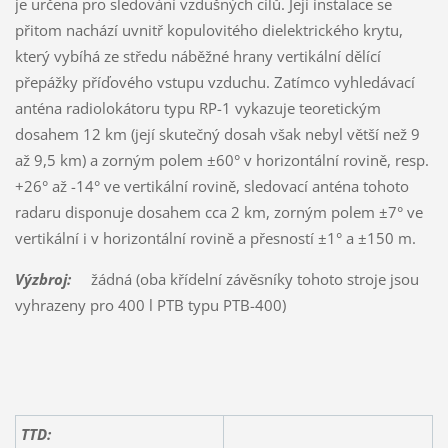
je určena pro sledování vzdušných cílů. Její instalace se
přitom nachází uvnitř kopulovitého dielektrického krytu,
který vybíhá ze středu náběžné hrany vertikální dělící
přepážky příďového vstupu vzduchu. Zatímco vyhledávací
anténa radiolokátoru typu RP-1 vykazuje teoretickým
dosahem 12 km (její skutečný dosah však nebyl větší než 9
až 9,5 km) a zorným polem ±60° v horizontální rovině, resp.
+26° až -14° ve vertikální rovině, sledovací anténa tohoto
radaru disponuje dosahem cca 2 km, zorným polem ±7° ve
vertikální i v horizontální rovině a přesností ±1° a ±150 m.
Výzbroj:
žádná (oba křídelní závěsníky tohoto stroje jsou
vyhrazeny pro 400 l PTB typu PTB-400)
TTD: