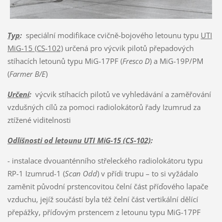
Typ
:
speciální modifikace cvičně-bojového letounu typu
UTI
MiG-15 (CS-102)
určená pro výcvik pilotů přepadových
stíhacích letounů typu MiG-17PF (
Fresco D
) a MiG-19P/PM
(
Farmer B/E
)
Určení
:
výcvik stíhacích pilotů ve vyhledávání a zaměřování
vzdušných cílů za pomoci radiolokátorů řady Izumrud za
ztížené viditelnosti
Odlišnosti od letounu UTI MiG-15 (CS-102)
:
- instalace dvouanténního střeleckého radiolokátoru typu
RP-1 Izumrud-1 (
Scan Odd
) v přídi trupu – to si vyžádalo
zaměnit původní prstencovitou čelní část příďového lapače
vzduchu, jejíž součástí byla též čelní část vertikální dělící
přepážky, příďovým prstencem z letounu typu MiG-17PF