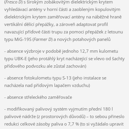
(
Fresco D
) s širokým zobákovitým dielektrickým krytem
vyhledávací antény v horní části a zaobleným kopulovitým
dielektrickým krytem zaměřovací antény na náběžné hraně
vertikální dělící přepážky, a zároveň adaptovat profil
navazující příďové části trupu za pomoci přepážek z letounu
typu MiG-19S (
Farmer D
) a nových potahových panelů
- absence výzbroje v podobě jednoho 12,7 mm kulometu
typu UBK-E (jeho protáhlý kryt nacházející se vlevo od šachty
příďového podvozku ale zůstal zachován)
- absence fotokulometu typu S-13 (jeho instalace se
nacházela nad příďovým lapačem vzduchu)
- absence střeleckého zaměřovače
- modifikovaný palivový systém vyjmutím přední 180 l
palivové nádrže (z prostorových důvodů) – to sebou přineslo
redukci celkové zásoby paliva o 7,7 % (to si vyžádalo upravit