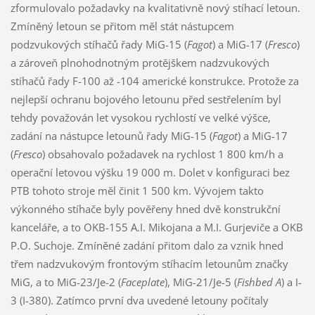
zformulovalo požadavky na kvalitativně nový stíhací letoun.
Zmíněný letoun se přitom měl stát nástupcem
podzvukových stíhačů řady MiG-15 (
Fagot
) a MiG-17 (
Fresco
)
a zároveň plnohodnotným protějškem nadzvukových
stíhačů řady F-100 až -104 americké konstrukce. Protože za
nejlepší ochranu bojového letounu před sestřelením byl
tehdy považován let vysokou rychlostí ve velké výšce,
zadání na nástupce letounů řady MiG-15 (
Fagot
) a MiG-17
(
Fresco
) obsahovalo požadavek na rychlost 1 800 km/h a
operační letovou výšku 19 000 m. Dolet v konfiguraci bez
PTB tohoto stroje měl činit 1 500 km. Vývojem takto
výkonného stíhače byly pověřeny hned dvě konstrukční
kanceláře, a to OKB-155 A.I. Mikojana a M.I. Gurjeviče a OKB
P.O. Suchoje. Zmíněné zadání přitom dalo za vznik hned
třem nadzvukovým frontovým stíhacím letounům značky
MiG, a to MiG-23/Je-2 (
Faceplate
), MiG-21/Je-5 (
Fishbed A
) a I-
3 (I-380). Zatímco první dva uvedené letouny počítaly