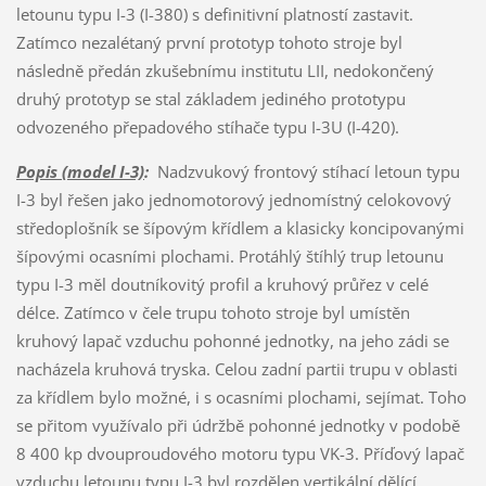
letounu typu I-3 (I-380) s definitivní platností zastavit.
Zatímco nezalétaný první prototyp tohoto stroje byl
následně předán zkušebnímu institutu LII, nedokončený
druhý prototyp se stal základem jediného prototypu
odvozeného přepadového stíhače typu I-3U (I-420).
Popis (model I-3)
:
Nadzvukový frontový stíhací letoun typu
I-3 byl řešen jako jednomotorový jednomístný celokovový
středoplošník se šípovým křídlem a klasicky koncipovanými
šípovými ocasními plochami. Protáhlý štíhlý trup letounu
typu I-3 měl doutníkovitý profil a kruhový průřez v celé
délce. Zatímco v čele trupu tohoto stroje byl umístěn
kruhový lapač vzduchu pohonné jednotky, na jeho zádi se
nacházela kruhová tryska. Celou zadní partii trupu v oblasti
za křídlem bylo možné, i s ocasními plochami, sejímat. Toho
se přitom využívalo při údržbě pohonné jednotky v podobě
8 400 kp dvouproudového motoru typu VK-3. Příďový lapač
vzduchu letounu typu I-3 byl rozdělen vertikální dělící