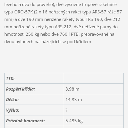
levého a dva do pravého), dvě výsuvné trupové raketnice
typu ORO-57K (2 x 16 neřízených raket typu ARS-57 ráže 57
mm) a dvě 190 mm neřízené rakety typu TRS-190, dvě 212
mm neřízené rakety typu ARS-212, dvě neřízené pumy do
hmotnosti 250 kg nebo dvě 760 l PTB, přepravované na
dvou pylonech nacházejících se pod křídlem
TTD:
Rozpětí křídla:
8,98 m
Délka:
14,83 m
Výška:
?
Prázdná hmotnost:
5 485 kg