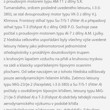
s proudovým motorem typu AM-11 z dílny S.K.
Tumanského, srdcem posledně uvedeného letounu, I-3 (I-
380), se stal dvouproudový motor typu VK-3 z dílny V.J.
Klimova. Frontový stíhač typu Su-7/S-1 (
Fitter A
) a přepadový
stíhač typu T-3 (
Fishpot A
) z dílny OKB P.O. Suchoje zase
počítal s proudovým motorem typu Al-7 z dílny A.M. Ljulky.
Z hlediska celkového uspořádání byly všechny výše uvedené
letouny řešeny jako jednomotorové jednomístné
středoplošníky s protáhlým doutníkovitým trupem
s kruhovým lapačem vzduchu na přídi a kruhovou tryskou
na zádi a klasicky uspořádanými šípovými ocasními
plochami. Od sebe navzájem se z tohoto hlediska odlišovaly
pouze aerodynamickým řešením křídla. Zatímco letouny
typu MiG-23/Je-2 (
Faceplate
), I-3 (I-380) a Su-7/S-1 (
Fitter A
)
počítaly s osvědčeným šípovým křídlem, letouny typu MiG-
21/Je-5 (
Fishbed A
) a T-3 (
Fishpot A
) obdržely tehdejší novinku
aerodynamického výzkumu v podobě křídla
s trojúhelníkovým půdorysem, tzv. deltakřídla. Schválení