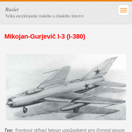
Ruslet
Velká encyklopedie ruského a čínského letectví
Mikojan-Gurjevič I-3 (I-380)
Typ
:
frontový stíhací letoun uzpůsobený pro činnost pouze