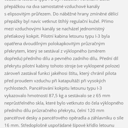
přepážkou na dva samostatné vzduchové kanály
s elipsovitým průřezem. Do náběžné hrany zmíněné dělící
přepážky byl navíc vetknut štíhlý regulační kužel. Přímo
mezi vzduchovými kanály se nacházel jednomístný
přetlakový kokpit. Pilotní kabina letounu typu I-3 byla
opatřena dvoudílným polokapkovitým průzračným
překrytem, který se sestával z výklopného (směrem
dopředu) předního dílu a pevného zadního dílu. Přední díl
překrytu pilotní kabiny tohoto stroje (ve vyklopené poloze)
zároveň zastával funkci jakéhosi štítu, který chránil pilota
před proudem vzduchu při katapultáži při vysokých
rychlostech. Pancéřování kokpitu letounu typu I-3
vykazovalo hmotností 87,5 kg a sestávalo se z 65 mm
neprůstřelného skla, které bylo vetknuto do čela výklopného
předního dílu průzračného překrytu, čelní 120 mm
pancéřové desky a pancéřového opěradla a záhlavníku o síle
16 mm. Středoplošně uspořádané šípové křídlo letounu