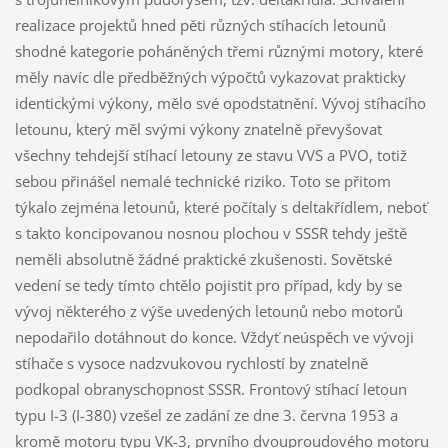
realizace projektů hned pěti různých stíhacích letounů
shodné kategorie poháněných třemi různými motory, které
měly navíc dle předběžných výpočtů vykazovat prakticky
identickými výkony, mělo své opodstatnění. Vývoj stíhacího
letounu, který měl svými výkony znatelně převyšovat
všechny tehdejší stíhací letouny ze stavu VVS a PVO, totiž
sebou přinášel nemalé technické riziko. Toto se přitom
týkalo zejména letounů, které počítaly s deltakřídlem, neboť
s takto koncipovanou nosnou plochou v SSSR tehdy ještě
neměli absolutně žádné praktické zkušenosti. Sovětské
vedení se tedy tímto chtělo pojistit pro případ, kdy by se
vývoj některého z výše uvedených letounů nebo motorů
nepodařilo dotáhnout do konce. Vždyť neúspěch ve vývoji
stíhače s vysoce nadzvukovou rychlostí by znatelně
podkopal obranyschopnost SSSR. Frontový stíhací letoun
typu I-3 (I-380) vzešel ze zadání ze dne 3. června 1953 a
kromě motoru typu VK-3, prvního dvouproudového motoru