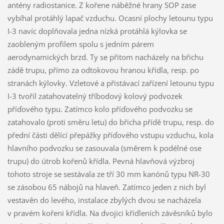
antény radiostanice. Z kořene náběžné hrany SOP zase
vybíhal protáhlý lapač vzduchu. Ocasní plochy letounu typu
I-3 navíc doplňovala jedna nízká protáhlá kýlovka se
zaobleným profilem spolu s jedním párem
aerodynamických brzd. Ty se přitom nacházely na břichu
zádě trupu, přímo za odtokovou hranou křídla, resp. po
stranách kýlovky. Vzletové a přistávací zařízení letounu typu
I-3 tvořil zatahovatelný tříbodový kolový podvozek
příďového typu. Zatímco kolo příďového podvozku se
zatahovalo (proti směru letu) do břicha přídě trupu, resp. do
přední části dělící přepážky příďového vstupu vzduchu, kola
hlavního podvozku se zasouvala (směrem k podélné ose
trupu) do útrob kořenů křídla. Pevná hlavňová výzbroj
tohoto stroje se sestávala ze tří 30 mm kanónů typu NR-30
se zásobou 65 nábojů na hlaveň. Zatímco jeden z nich byl
vestavěn do levého, instalace zbylých dvou se nacházela
v pravém kořeni křídla. Na dvojici křídleních závěsníků bylo