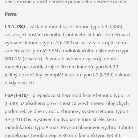
navíc možné umístit neřízené pumy nebo neřízené rakety.
Verze
:
I-3 (I-380)
– základní modifikace letounu typu I-3 (I-380)
zastávající poslání denního frontového stíhače. Zaměřovací
vybavení letounu typu I-3 (I-380) se sestávalo z optického
zaměřovače typu ASP-5N a radiolokačního dálkoměru typu
SRD-1M (
Scan Fix
). Pevnou hlavňovou výzbroj tohoto
modelu pak tvořila trojice 30 mm kanónů typu NR-30.
Jediný dokončený exemplář letounu typu I-3 (I-380) nakonec
nikdy nevzlétl.
I-3P (I-410)
– přepadová stíhací modifikace letounu typu I-3
(I-380) uzpůsobená pro činnost za všech meteorologických
podmínek ve dne i v noci. Zbraňový systém letounu typu I-
3P (I-410) byl vystavěn na dvouanténním střeleckém
radiolokátoru typu Almaz. Pevnou hlavňovou výzbroj tohoto
modelu pak tvořila dvojice 30 mm kanónů typu NR-30.