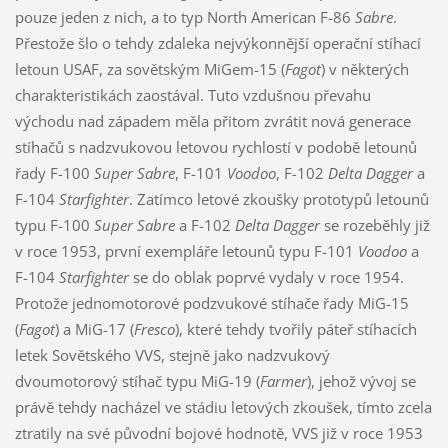
pouze jeden z nich, a to typ North American F-86
Sabre
.
Přestože šlo o tehdy zdaleka nejvýkonnější operační stíhací
letoun USAF, za sovětským MiGem-15 (
Fagot
) v některých
charakteristikách zaostával. Tuto vzdušnou převahu
východu nad západem měla přitom zvrátit nová generace
stíhačů s nadzvukovou letovou rychlostí v podobě letounů
řady F-100
Super Sabre
, F-101
Voodoo
, F-102
Delta Dagger
a
F-104
Starfighter
. Zatímco letové zkoušky prototypů letounů
typu F-100
Super Sabre
a F-102
Delta Dagger
se rozeběhly již
v roce 1953, první exempláře letounů typu F-101
Voodoo
a
F-104
Starfighter
se do oblak poprvé vydaly v roce 1954.
Protože jednomotorové podzvukové stíhače řady MiG-15
(
Fagot
) a MiG-17 (
Fresco
), které tehdy tvořily páteř stíhacích
letek Sovětského VVS, stejně jako nadzvukový
dvoumotorový stíhač typu MiG-19 (
Farmer
), jehož vývoj se
právě tehdy nacházel ve stádiu letových zkoušek, tímto zcela
ztratily na své původní bojové hodnotě, VVS již v roce 1953