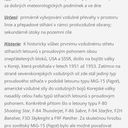
za dobrých meteorologických podmínek a ve dne
Určení
:
primárně vybojování vzdušné převahy v prostoru
linie a přepadové stíhání v rámci protivzdušné obrany;
sekundárně útoky na pozemní cíle
Historie
:
K historicky vůbec prvnímu vzdušnému střetu
stíhacích letounů s proudovým pohonem obou
znepřátelených bloků, USA a SSSR, došlo na bojišti války
v Koreji, která probíhala v letech 1951 až 1953. Zatímco na
straně severokorejských vzdušných sil zde stál jediný typ
proudového stíhače v podobě letounu typu MiG-15 (
Fagot
),
americké vzdušné síly do vzdušných bojů Korejské války
nasadily celou řadu typů stíhacích letounů s proudovým
pohonem. Konkrétně přitom šlo o letouny typu F-80
Shooting Star
, F-84
Thunderjet
, F-86
Sabre
, F-94
Starfire
, F2H
Banshee
, F3D
Skyknight
a F9F
Panther
. Za skutečnou hrozbu
pro sovětský MiG-15 (
Fagot
) bylo ale možné považovat