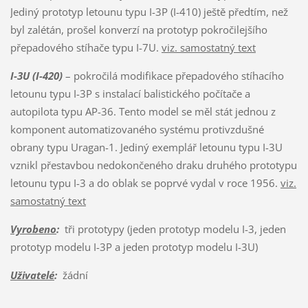
Jediný prototyp letounu typu I-3P (I-410) ještě předtím, než
byl zalétán, prošel konverzí na prototyp pokročilejšího
přepadového stíhače typu I-7U.
viz. samostatný text
I-3U (I-420)
– pokročilá modifikace přepadového stíhacího
letounu typu I-3P s instalací balistického počítače a
autopilota typu AP-36. Tento model se měl stát jednou z
komponent automatizovaného systému protivzdušné
obrany typu Uragan-1. Jediný exemplář letounu typu I-3U
vznikl přestavbou nedokončeného draku druhého prototypu
letounu typu I-3 a do oblak se poprvé vydal v roce 1956.
viz.
samostatný text
Vyrobeno
:
tři prototypy (jeden prototyp modelu I-3, jeden
prototyp modelu I-3P a jeden prototyp modelu I-3U)
Uživatelé
:
žádní