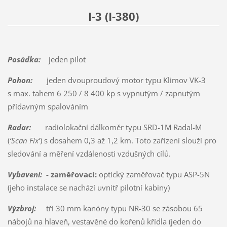
I-3 (I-380)
Posádka:
jeden pilot
Pohon:
jeden dvouproudový motor typu Klimov VK-3
s max. tahem 6 250 / 8 400 kp s vypnutým / zapnutým
přídavným spalováním
Radar:
radiolokační dálkoměr typu SRD-1M Radal-M
(
‘Scan Fix’
) s dosahem 0,3 až 1,2 km. Toto zařízení slouží pro
sledování a měření vzdálenosti vzdušných cílů.
Vybavení:
- zaměřovací:
optický zaměřovač typu ASP-5N
(jeho instalace se nachází uvnitř pilotní kabiny)
Výzbroj:
tři 30 mm kanóny typu NR-30 se zásobou 65
nábojů na hlaveň, vestavěné do kořenů křídla (jeden do