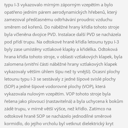
typu I-3 vykazovalo mírným záporným vzepětím a bylo
opatřeno jedním párem aerodynamických hřebenů, který
zamezoval předčasnému odtrhávání proudnic vzduchu
směrem od kořenů. Do náběžné hrany křídla tohoto stroje
byla včleněna dvojice PVD. Instalace další PVD se nacházela
pod přídí trupu. Na odtokové hraně křídla letounu typu I-3
byly zase umístěny vztlakové klapky a křidélka. Odtoková
hrana křídla tohoto stroje, v oblasti vztlakových klapek, byla
zalomena (vnitřní části náběžné hrany vztlakových klapek
vykazovaly větším úhlem šípu než ty vnější). Ocasní plochy
letounu typu I-3 se sestávaly z jedné šípové svislé plochy
(SOP) a jedné šípové vodorovné plochy (VOP), která
vykazovala nulovým vzepětím. VOP tohoto stroje byla
řešena jako plovoucí (nastavitelná) a byla uchycena k bokům
zádě trupu, v mírně větší výšce, než křídlo. Zatímco na
odtokové hraně SOP se nacházelo jednodílné směrové
kormidlo, do jejího vrcholu byl vetknut dielektrický kryt