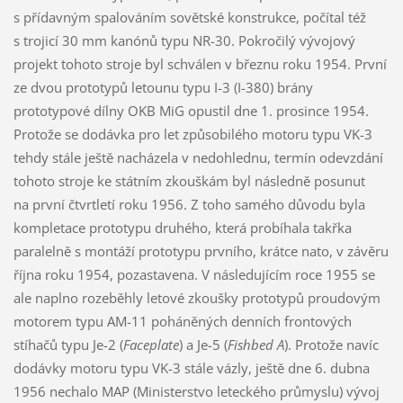
s přídavným spalováním sovětské konstrukce, počítal též
s trojicí 30 mm kanónů typu NR-30. Pokročilý vývojový
projekt tohoto stroje byl schválen v březnu roku 1954. První
ze dvou prototypů letounu typu I-3 (I-380) brány
prototypové dílny OKB MiG opustil dne 1. prosince 1954.
Protože se dodávka pro let způsobilého motoru typu VK-3
tehdy stále ještě nacházela v nedohlednu, termín odevzdání
tohoto stroje ke státním zkouškám byl následně posunut
na první čtvrtletí roku 1956. Z toho samého důvodu byla
kompletace prototypu druhého, která probíhala takřka
paralelně s montáží prototypu prvního, krátce nato, v závěru
října roku 1954, pozastavena. V následujícím roce 1955 se
ale naplno rozeběhly letové zkoušky prototypů proudovým
motorem typu AM-11 poháněných denních frontových
stíhačů typu Je-2 (
Faceplate
) a Je-5 (
Fishbed A
). Protože navíc
dodávky motoru typu VK-3 stále vázly, ještě dne 6. dubna
1956 nechalo MAP (Ministerstvo leteckého průmyslu) vývoj