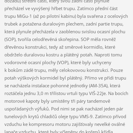
dozadu) střední částí, který svou zadní částí plynule
přecházel ve vyvýšený hřbet trupu. Zatímco přední část
trupu MiGu-1 (až po pilotní kabinu) byla svařena z ocelových
trubek a potažena duralovým plechem, zadní partie trupu,
která plynule přecházela v zaoblenou svislou ocasní plochu
(SOP), tvořila celodřevěná skořepina. SOP měla rovněž
dřevěnou konstrukci, tedy až směrové kormidlo, které
obdrželo duralovou kostru a plátěný potah. Naproti tomu
vodorovné ocasní plochy (VOP), které byly uchyceny
k bokům zádě trupu, měly celokovovou konstrukci. Pouze
potah výškových kormidel byl plátěný. Přímo ve přídi trupu
se nacházela instalace pohonné jednotky (AM-35A), která
roztáčela jednu 3,0 m třílistou vrtuli typu VIŠ-22Je. Na bocích
motorové kapoty byly umístěny tři páry tandemově
uspořádaných výfuků. Pod nimi se pak nacházel jeden pár
tunelových krytů chladičů oleje typu VMS-9. Zatímco přívod
vzduchu ke kompresoru motoru zajišťovaly nevelké oválné
lapače vzduchu, které byly včleněny do kořenů křídla,