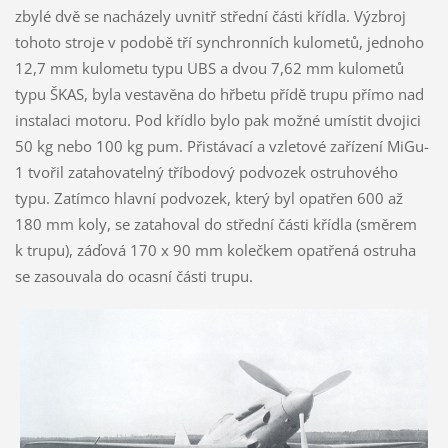
zbylé dvě se nacházely uvnitř střední části křídla. Výzbroj
tohoto stroje v podobě tří synchronních kulometů, jednoho
12,7 mm kulometu typu UBS a dvou 7,62 mm kulometů
typu ŠKAS, byla vestavěna do hřbetu přídě trupu přímo nad
instalaci motoru. Pod křídlo bylo pak možné umístit dvojici
50 kg nebo 100 kg pum. Přistávací a vzletové zařízení MiGu-
1 tvořil zatahovatelný tříbodový podvozek ostruhového
typu. Zatímco hlavní podvozek, který byl opatřen 600 až
180 mm koly, se zatahoval do střední části křídla (směrem
k trupu), záďová 170 x 90 mm kolečkem opatřená ostruha
se zasouvala do ocasní části trupu.