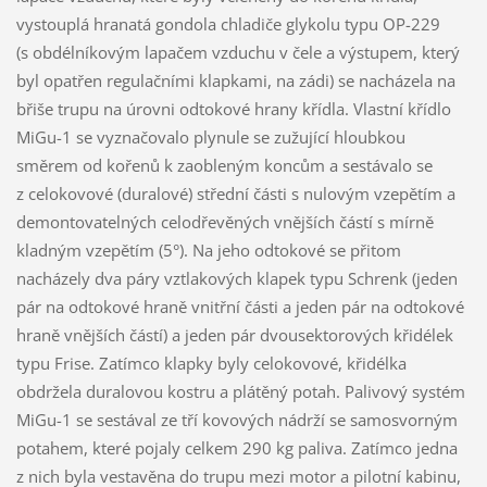
vystouplá hranatá gondola chladiče glykolu typu OP-229
(s obdélníkovým lapačem vzduchu v čele a výstupem, který
byl opatřen regulačními klapkami, na zádi) se nacházela na
břiše trupu na úrovni odtokové hrany křídla. Vlastní křídlo
MiGu-1 se vyznačovalo plynule se zužující hloubkou
směrem od kořenů k zaobleným koncům a sestávalo se
z celokovové (duralové) střední části s nulovým vzepětím a
demontovatelných celodřevěných vnějších částí s mírně
kladným vzepětím (5°). Na jeho odtokové se přitom
nacházely dva páry vztlakových klapek typu Schrenk (jeden
pár na odtokové hraně vnitřní části a jeden pár na odtokové
hraně vnějších částí) a jeden pár dvousektorových křidélek
typu Frise. Zatímco klapky byly celokovové, křidélka
obdržela duralovou kostru a plátěný potah. Palivový systém
MiGu-1 se sestával ze tří kovových nádrží se samosvorným
potahem, které pojaly celkem 290 kg paliva. Zatímco jedna
z nich byla vestavěna do trupu mezi motor a pilotní kabinu,