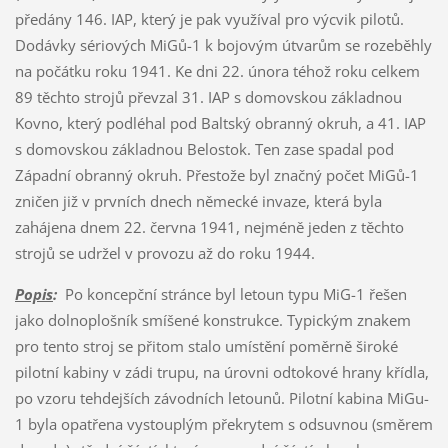
Popis
:
Po koncepční stránce byl letoun typu MiG-1 řešen
jako dolnoplošník smíšené konstrukce. Typickým znakem
pro tento stroj se přitom stalo umístění poměrně široké
pilotní kabiny v zádi trupu, na úrovni odtokové hrany křídla,
po vzoru tehdejších závodních letounů. Pilotní kabina MiGu-
1 byla opatřena vystouplým překrytem s odsuvnou (směrem