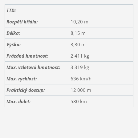
TTD:
Rozpětí křídla:
10,20 m
Délka:
8,15 m
Výška:
3,30 m
Prázdná hmotnost:
2 411 kg
Max. vzletová hmotnost:
3 319 kg
Max. rychlost:
636 km/h
Praktický dostup:
12 000 m
Max. dolet:
580 km