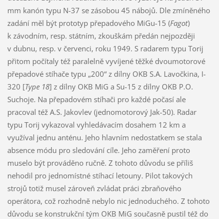
mm kanón typu N-37 se zásobou 45 nábojů. Dle zmíněného
zadání měl být prototyp přepadového MiGu-15 (
Fagot
)
k závodním, resp. státním, zkouškám předán nejpozději
v dubnu, resp. v červenci, roku 1949. S radarem typu Torij
přitom počítaly též paralelně vyvíjené těžké dvoumotorové
přepadové stíhače typu „200“ z dílny OKB S.A. Lavočkina, I-
320 [
Type 18
] z dílny OKB MiG a Su-15 z dílny OKB P.O.
Suchoje. Na přepadovém stíhači pro každé počasí ale
pracoval též A.S. Jakovlev (jednomotorový Jak-50). Radar
typu Torij vykazoval vyhledávacím dosahem 12 km a
využíval jednu anténu. Jeho hlavním nedostatkem se stala
absence módu pro sledování cíle. Jeho zaměření proto
muselo být prováděno ručně. Z tohoto důvodu se příliš
nehodil pro jednomístné stíhací letouny. Pilot takových
strojů totiž musel zároveň zvládat práci zbraňového
operátora, což rozhodně nebylo nic jednoduchého. Z tohoto
důvodu se konstrukční tým OKB MiG současně pustil též do