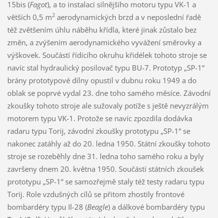
15bis (
Fagot
), a to instalací silnějšího motoru typu VK-1 a
2
větších 0,5 m
aerodynamických brzd a v neposlední řadě
též zvětšením úhlu náběhu křídla, které jinak zůstalo bez
změn, a zvýšením aerodynamického vyvážení směrovky a
výškovek. Součástí řídícího okruhu křidélek tohoto stroje se
navíc stal hydraulický posilovač typu BU-7. Prototyp „SP-1“
brány prototypové dílny opustil v dubnu roku 1949 a do
oblak se poprvé vydal 23. dne toho samého měsíce. Závodní
zkoušky tohoto stroje ale sužovaly potíže s ještě nevyzrálým
motorem typu VK-1. Protože se navíc zpozdila dodávka
radaru typu Torij, závodní zkoušky prototypu „SP-1“ se
nakonec zatáhly až do 20. ledna 1950. Státní zkoušky tohoto
stroje se rozeběhly dne 31. ledna toho samého roku a byly
završeny dnem 20. května 1950. Součástí státních zkoušek
prototypu „SP-1“ se samozřejmě staly též testy radaru typu
Torij. Role vzdušných cílů se přitom zhostily frontové
bombardéry typu Il-28 (
Beagle
) a dálkové bombardéry typu