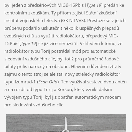
byl jeden z předsériových MiGů-15Pbis [
Type 19
] předán ke
kontrolním zkouškám. Ty přitom zajistil Státní zkušební
institut vojenského letectva (GK NII VVS). Přestože se v jejich
průběhu podařilo uskutečnit několik úspěšných přepadů
vzdušných cílů za využití radiolokátoru, přepadový MiG-
15Pbis [
Type 19
] se již více nerozšířil. Vzhledem k tomu, že
radiolokátor typu Torij postrádal mód pro automatické
sledování vzdušného cíle, byl totiž pro průměrné řadové
piloty příliš náročný na obsluhu. Hlavním důvodem ztráty
zájmu o tento stroj se ale stal nový střelecký radiolokátor
typu Izumrud-1 (
Scan Odd
). Ten využíval sestavu dvou antén
a na rozdíl od typu Torij a Koršun, který vznikl dalším
vývojem typu Torij, byl již opatřen automatickým módem
pro sledování vzdušného cíle.