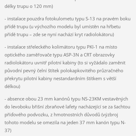
délky trupu o 120 mm)
- instalace pouzdra fotokulometu typu S-13 na pravém boku
přídě trupu (u výchozího modelu byl umístěn na hřbetu
přídě trupu – zde se nyní nachází kryt radiolokátoru)
- instalace střeleckého kolimátoru typu PKI-1 na místo
optického zaměřovače typu ASP-3N a CRT obrazovky
radiolokátoru uvnitř pilotní kabiny (to si vyžádalo zaměnit
původní pevný čelní štítek polokapkovitého průzračného
překrytu pilotní kabiny nestandardním štítkem s větší
délkou)
- absence obou 23 mm kanónů typu NS-23KM vestavěných
do levoboku břišní zbraňové lafety nacházející se za šachtou
příďového podvozku, z hmotnostních důvodů (výzbroj
tohoto modelu se omezila na jeden 37 mm kanón typu N-
37)