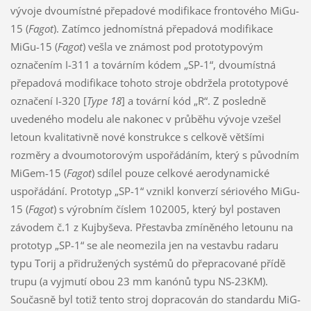
vývoje dvoumístné přepadové modifikace frontového MiGu-
15 (
Fagot
). Zatímco jednomístná přepadová modifikace
MiGu-15 (
Fagot
) vešla ve známost pod prototypovým
označením I-311 a továrním kódem „SP-1“, dvoumístná
přepadová modifikace tohoto stroje obdržela prototypové
označení I-320 [
Type 18
] a tovární kód „R“. Z posledně
uvedeného modelu ale nakonec v průběhu vývoje vzešel
letoun kvalitativně nové konstrukce s celkově většími
rozměry a dvoumotorovým uspořádáním, který s původním
MiGem-15 (
Fagot
) sdílel pouze celkové aerodynamické
uspořádání. Prototyp „SP-1“ vznikl konverzí sériového MiGu-
15 (
Fagot
) s výrobním číslem 102005, který byl postaven
závodem č.1 z Kujbyševa. Přestavba zmíněného letounu na
prototyp „SP-1“ se ale neomezila jen na vestavbu radaru
typu Torij a přidružených systémů do přepracované přídě
trupu (a vyjmutí obou 23 mm kanónů typu NS-23KM).
Současně byl totiž tento stroj dopracován do standardu MiG-