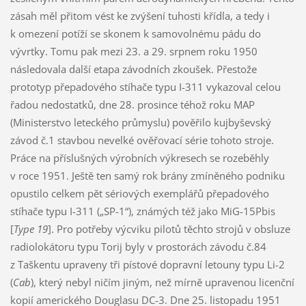
zásah měl přitom vést ke zvýšení tuhosti křídla, a tedy i
k omezení potíží se skonem k samovolnému pádu do
vývrtky. Tomu pak mezi 23. a 29. srpnem roku 1950
následovala další etapa závodních zkoušek. Přestože
prototyp přepadového stíhače typu I-311 vykazoval celou
řadou nedostatků, dne 28. prosince téhož roku MAP
(Ministerstvo leteckého průmyslu) pověřilo kujbyševský
závod č.1 stavbou nevelké ověřovací série tohoto stroje.
Práce na příslušných výrobních výkresech se rozeběhly
v roce 1951. Ještě ten samý rok brány zmíněného podniku
opustilo celkem pět sériových exemplářů přepadového
stíhače typu I-311 („SP-1“), známých též jako MiG-15Pbis
[
Type 19
]. Pro potřeby výcviku pilotů těchto strojů v obsluze
radiolokátoru typu Torij byly v prostorách závodu č.84
z Taškentu upraveny tři pístové dopravní letouny typu Li-2
(
Cab
), který nebyl ničím jiným, než mírně upravenou licenční
kopií amerického Douglasu DC-3. Dne 25. listopadu 1951