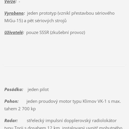
Verze
:
-
Vyrobeno
:
jeden prototyp (vznikl přestavbou sériového
MiGu-15) a pět sériových strojů
Uživatelé
:
pouze SSSR (zkušební provoz)
Posádka:
jeden pilot
Pohon:
jeden proudový motor typu Klimov VK-1 s max.
tahem 2 700 kp
Radar:
střelecký impulsní dopplerovský radiolokátor
typu Torij s dosahem 12 km, instalovaný uvnitř mohutného