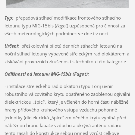
Typ
:
přepadová stíhací modifikace frontového stíhacího
letounu typu
MiG-15bis (
Fagot
)
uzpůsobená pro činnost za
všech meteorologických podmínek ve dne i v noci
Určení
:
přeškolování pilotů denních stíhacích letounů na
noční stíhací letouny vybavené střeleckým radiolokátorem a
získávání provozních zkušeností s technikou této kategorie
Odlišnosti od letounu MiG-15bis (Fagot)
:
- instalace střeleckého radiolokátoru typu Torij uvniř
robustního válcovitého krytu opatřeného zaoblenou ogivální
dielektrickou „špicí“, který je včleněn do horní části náběžné
hrany příďového kruhového vstupu vzduchu pohonné
jednotky (dielektrická „špice“ zmíněného krytu vybíhá před
náběžnou hranu lapače vzduchu a ukrývá anténu radaru –
tento zásah do konstrukce sebou přinesl vzrůst celkové