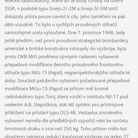
letecké radiolokátory, které do té doby vznikly na území
SSSR, v podobě typu Gnejs-2/-2M a Gnejs-5/-5M totiž
dokázaly pilota pouze navést k cíly. Jeho zaměření se pak
dělo visuálně. To bylo u rychlých proudových stíhačů
samozřejmě zcela vyloučené. Dne 7. prosince 1948, tedy
ještě předtím, než první proudové strategické bombardéry
americké a britské konstrukce vstoupily do výzbroje, byla
proto OKB MiG pověřena vývojem radarem vybavené
přepadové modifikace denního proudového frontového
stíhače typu MiG-15 (
Fagot
), nejperspektivnějšího stíhače té
doby. Součástí palubního vybavení požadované přepadové
modifikace MiGu-15 (
Fagot
) se přitom měl kromě
radiolokátoru typu Torij, který vznikl v institutu NII-17 pod
vedením A.B. Slepuškina, stát též systém pro přístrojové
přiblížení na přistání typu OLS-48. Vestavba zmíněného
vybavení neměla dle předběžných výpočtů vést ke vzrůstu
hmotnosti draku o více než 250 kg. Toho přitom mělo být
dosaženo zejména redukcí kanónové výzbroje na jeden 37