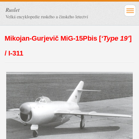
Ruslet
Velká encyklopedie ruského a čínského letectví
Mikojan-Gurjevič MiG-15Pbis [
‘Type 19’
]
/ I-311