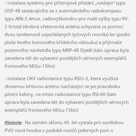
- instalace systému pro přístrojové přistání „naslepo“ typu
OSP-48 sestávajícího se z automatického radiokompasu
typu ARK-5 Amur, radiovýškoměru pro malé výšky typu RV-
2 Kristal (drobná vřetenovitá anténa uchycená za pomoci
dvou tandemově uspořádaných tyčových nosníků ke spodní
ploše levého koncového křídelního oblouku) a přijímače
pozemního návěstidla typu MRP-48 Djatěl (tato úprava byla
zavedena též do vybavení pozdějších sériových exemplářů
frontového MiGu-15bis)
- instalace UKV radiostanice typu RSIU-3, která využívá
zkosenou břitovou anténu nacházející se po pravoboku
pilotní kabiny, na místo radiostanice typu RSI-6K (tato
úprava byla zavedena též do vybavení pozdějších sériových
exemplářů frontového MiGu-15bis)
Historie
:
Na samém sklonu 40. let vystala pro sovětskou
PVO nová hrozba v podobě nosičů jaderných pum s