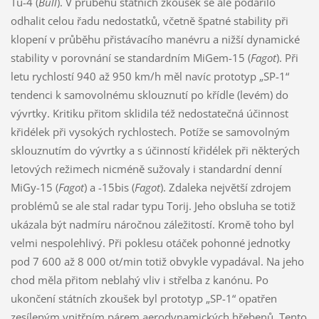
Tu-4 (
Bull
). V průběhu státních zkoušek se ale podařilo
odhalit celou řadu nedostatků, včetně špatné stability při
klopení v průběhu přistávacího manévru a nižší dynamické
stability v porovnání se standardním MiGem-15 (
Fagot
). Při
letu rychlostí 940 až 950 km/h měl navíc prototyp „SP-1“
tendenci k samovolnému sklouznutí po křídle (levém) do
vývrtky. Kritiku přitom sklidila též nedostatečná účinnost
křidélek při vysokých rychlostech. Potíže se samovolným
sklouznutím do vývrtky a s účinností křidélek při některých
letových režimech nicméně sužovaly i standardní denní
MiGy-15 (
Fagot
) a -15bis (
Fagot
). Zdaleka největší zdrojem
problémů se ale stal radar typu Torij. Jeho obsluha se totiž
ukázala být nadmíru náročnou záležitostí. Kromě toho byl
velmi nespolehlivý. Při poklesu otáček pohonné jednotky
pod 7 600 až 8 000 ot/min totiž obvykle vypadával. Na jeho
chod měla přitom neblahý vliv i střelba z kanónu. Po
ukončení státních zkoušek byl prototyp „SP-1“ opatřen
zesíleným vnitřním párem aerodynamických hřebenů. Tento