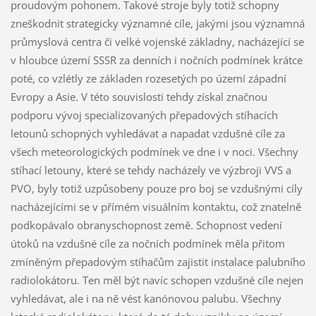
proudovým pohonem. Takové stroje byly totiž schopny
zneškodnit strategicky významné cíle, jakými jsou významná
průmyslová centra či velké vojenské základny, nacházející se
v hloubce území SSSR za denních i nočních podmínek krátce
poté, co vzlétly ze základen rozesetých po území západní
Evropy a Asie. V této souvislosti tehdy získal značnou
podporu vývoj specializovaných přepadových stíhacích
letounů schopných vyhledávat a napadat vzdušné cíle za
všech meteorologických podmínek ve dne i v noci. Všechny
stíhací letouny, které se tehdy nacházely ve výzbroji VVS a
PVO, byly totiž uzpůsobeny pouze pro boj se vzdušnými cíly
nacházejícími se v přímém visuálním kontaktu, což znatelně
podkopávalo obranyschopnost země. Schopnost vedení
útoků na vzdušné cíle za nočních podmínek měla přitom
zmíněným přepadovým stíhačům zajistit instalace palubního
radiolokátoru. Ten měl být navíc schopen vzdušné cíle nejen
vyhledávat, ale i na ně vést kanónovou palubu. Všechny