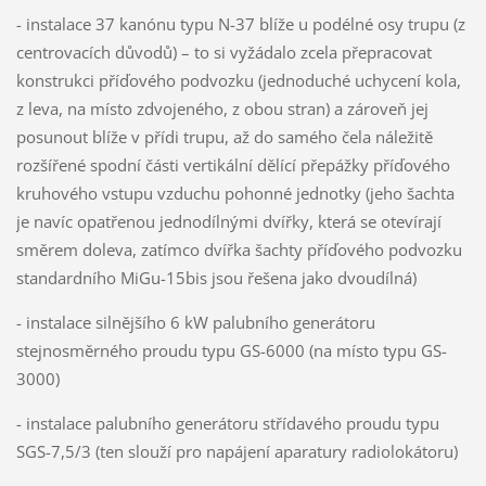
- instalace 37 kanónu typu N-37 blíže u podélné osy trupu (z
centrovacích důvodů) – to si vyžádalo zcela přepracovat
konstrukci příďového podvozku (jednoduché uchycení kola,
z leva, na místo zdvojeného, z obou stran) a zároveň jej
posunout blíže v přídi trupu, až do samého čela náležitě
rozšířené spodní části vertikální dělící přepážky příďového
kruhového vstupu vzduchu pohonné jednotky (jeho šachta
je navíc opatřenou jednodílnými dvířky, která se otevírají
směrem doleva, zatímco dvířka šachty příďového podvozku
standardního MiGu-15bis jsou řešena jako dvoudílná)
- instalace silnějšího 6 kW palubního generátoru
stejnosměrného proudu typu GS-6000 (na místo typu GS-
3000)
- instalace palubního generátoru střídavého proudu typu
SGS-7,5/3 (ten slouží pro napájení aparatury radiolokátoru)