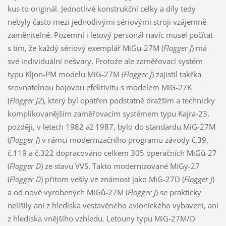
kus to originál. Jednotlivé konstrukční celky a díly tedy
nebyly často mezi jednotlivými sériovými stroji vzájemně
zaměnitelné. Pozemní i letový personál navíc musel počítat
s tím, že každý sériový exemplář MiGu-27M (
Flogger J
) má
své individuální nešvary. Protože ale zaměřovací systém
typu Kljon-PM modelu MiG-27M (
Flogger J
) zajistil takřka
srovnatelnou bojovou efektivitu s modelem MiG-27K
(
Flogger J2
), který byl opatřen podstatně dražším a technicky
komplikovanějším zaměřovacím systémem typu Kajra-23,
později, v letech 1982 až 1987, bylo do standardu MiG-27M
(
Flogger J
) v rámci modernizačního programu závody č.39,
č.119 a č.322 dopracováno celkem 305 operačních MiGů-27
(
Flogger D
) ze stavu VVS. Takto modernizované MiGy-27
(
Flogger D
) přitom vešly ve známost jako MiG-27D (
Flogger J
)
a od nově vyrobených MiGů-27M (
Flogger J
) se prakticky
nelišily ani z hlediska vestavěného avionického vybavení, ani
z hlediska vnějšího vzhledu. Letouny typu MiG-27M/D