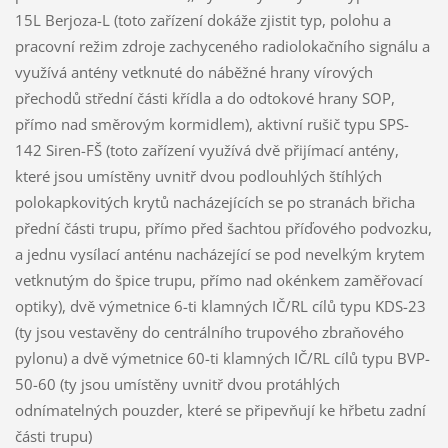
15L Berjoza-L (toto zařízení dokáže zjistit typ, polohu a
pracovní režim zdroje zachyceného radiolokačního signálu a
využívá antény vetknuté do náběžné hrany vírových
přechodů střední části křídla a do odtokové hrany SOP,
přímo nad směrovým kormidlem), aktivní rušič typu SPS-
142 Siren-FŠ (toto zařízení využívá dvě přijímací antény,
které jsou umístěny uvnitř dvou podlouhlých štíhlých
polokapkovitých krytů nacházejících se po stranách břicha
přední části trupu, přímo před šachtou příďového podvozku,
a jednu vysílací anténu nacházející se pod nevelkým krytem
vetknutým do špice trupu, přímo nad okénkem zaměřovací
optiky), dvě výmetnice 6-ti klamných IČ/RL cílů typu KDS-23
(ty jsou vestavěny do centrálního trupového zbraňového
pylonu) a dvě výmetnice 60-ti klamných IČ/RL cílů typu BVP-
50-60 (ty jsou umístěny uvnitř dvou protáhlých
odnímatelných pouzder, které se připevňují ke hřbetu zadní
části trupu)