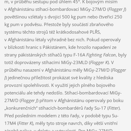
m, v průběhu sestupu pod úhlem 45°. K bojovým misím
v Afghánistánu stíhací-bombardovací MiGy-27M/D (
Flogger J
)
povětšinou vzlétaly s dvojicí 500 kg pum nebo čtveřicí 250
kg pum v podvěsu. Přestože byly součástí zbraňového
systému těchto strojů též krátkodosahové PLŘS,
v Afghánistánu létaly výhradně bez nich. Pokud operovaly
v blízkosti hranic s Pákistánem, kde hrozilo napadení ze
strany pákistánských stíhačů typu F-16A
Fighting Falcon
, byly
totiž doprovázeny stíhacími MiGy-23MLD (
Flogger K
). V
průběhu nasazení v Afghánistánu měly MiGy-27M/D (
Flogger
J
) jedinečnou příležitost prokázat své kvality z hlediska
provozní spolehlivosti. K využití jejich plného bojového
potenciálu ale tehdy nedošlo. Stíhací-bombardovací MiGy-
27M/D (
Flogger J
) přitom v Afghánistánu operovaly po boku
„konkurenčních“ stíhacích-bombardérů řady Su-17 (
Fitter
).
Před posledním modelem z této řady, v podobě typu Su-
17M4 (
Fitter K
), měly tyto stroje navrch, díky větší vnitřní
zásobě paliva, v doletu a vytrvalosti. Pro MiGy-27M/D