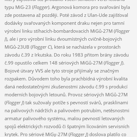
typu MiG-23 (
Flogger
). Argonová komora pro svařování byla
zde postavena až později. Poté závod z Ulan-Ude zajišťoval
dodávky svařovaných komponent draku nejen pro tamní
výrobní linku stíhacích-bombardovacích MiGů-27M (
Flogger
J
), ale i pro výrobní linku dvoumístných cvičně-bojových
MiGů-23UB (
Flogger C
), která se nacházela v prostorách
závodu č.39 z Irkutska. Do roku 1983 přitom brány závodu
č.99 opustilo celkem 148 sériových MiGů-27M (
Flogger J
).
Bojové útvary VVS ale tyto stroje přijímaly se značným
rozpakem. Důvodem toho byla prachbídná výrobní kvalita
daná nedostatečnými zkušenostmi závodu č.99 s produkcí
moderních bojových letounů. Provoz sériových MiGů-27M
(
Flogger J
) tak sužovaly potíže s pevností svárů, prasklinami
na palivových nádržích a palivovém potrubím, netěsnostmi
armatur palivového systému, malou pevností letovaných
spojů elektrických rozvodů či špatným lícováním servisních
krytek. Pro sériové MiGy-27M (
Flogger J
) doslova platilo co