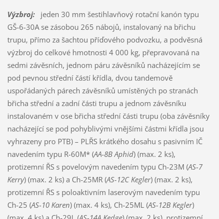
Výzbroj:
jeden 30 mm šestihlavňový rotační kanón typu
GŠ-6-30A se zásobou 265 nábojů, instalovaný na břichu
trupu, přímo za šachtou příďového podvozku, a podvěsná
výzbroj do celkové hmotnosti 4 000 kg, přepravovaná na
sedmi závěsních, jednom páru závěsníků nacházejícím se
pod pevnou střední částí křídla, dvou tandemově
uspořádaných párech závěsníků umístěných po stranách
břicha střední a zadní části trupu a jednom závěsníku
instalovaném v ose břicha střední části trupu (oba závěsníky
nacházející se pod pohyblivými vnějšími částmi křídla jsou
vyhrazeny pro PTB) – PLŘS krátkého dosahu s pasivním IČ
navedením typu R-60M* (
AA-8B Aphid
) (max. 2 ks),
protizemní ŘS s povelovým navedením typu Ch-23M (
AS-7
Kerry
) (max. 2 ks) a Ch-25MR (
AS-12C Kegler
) (max. 2 ks),
protizemní ŘS s poloaktivním laserovým navedením typu
Ch-25 (
AS-10 Karen
) (max. 4 ks), Ch-25ML (
AS-12B Kegler
)
(max. 4 ks) a Ch-29L (
AS-14A Kedge
) (max. 2 ks), protizemní