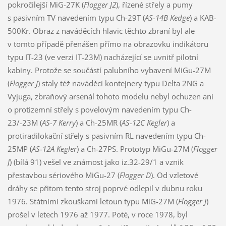
pokročilejší MiG-27K (
Flogger J2
), řízené střely a pumy
s pasivním TV navedením typu Ch-29T (
AS-14B Kedge
) a KAB-
500Kr. Obraz z naváděcích hlavic těchto zbraní byl ale
v tomto případě přenášen přímo na obrazovku indikátoru
typu IT-23 (ve verzi IT-23M) nacházející se uvnitř pilotní
kabiny. Protože se součástí palubního vybavení MiGu-27M
(
Flogger J
) staly též naváděcí kontejnery typu Delta 2NG a
Vyjuga, zbraňový arsenál tohoto modelu nebyl ochuzen ani
o protizemní střely s povelovým navedením typu Ch-
23/-23M (
AS-7 Kerry
) a Ch-25MR (
AS-12C Kegler
) a
protiradilokační střely s pasivním RL navedením typu Ch-
25MP (
AS-12A Kegler
) a Ch-27PS. Prototyp MiGu-27M (
Flogger
J
) (bílá 91) vešel ve známost jako iz.32-29/1 a vznik
přestavbou sériového MiGu-27 (
Flogger D
). Od vzletové
dráhy se přitom tento stroj poprvé odlepil v dubnu roku
1976. Státními zkouškami letoun typu MiG-27M (
Flogger J
)
prošel v letech 1976 až 1977. Poté, v roce 1978, byl