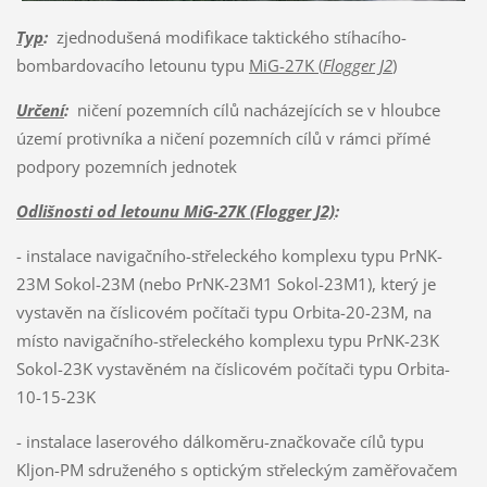
Typ
:
zjednodušená modifikace taktického stíhacího-
bombardovacího letounu typu
MiG-27K (
Flogger J2
)
Určení
:
ničení pozemních cílů nacházejících se v hloubce
území protivníka a ničení pozemních cílů v rámci přímé
podpory pozemních jednotek
Odlišnosti od letounu MiG-27K (Flogger J2)
:
- instalace navigačního-střeleckého komplexu typu PrNK-
23M Sokol-23M (nebo PrNK-23M1 Sokol-23M1), který je
vystavěn na číslicovém počítači typu Orbita-20-23M, na
místo navigačního-střeleckého komplexu typu PrNK-23K
Sokol-23K vystavěném na číslicovém počítači typu Orbita-
10-15-23K
- instalace laserového dálkoměru-značkovače cílů typu
Kljon-PM sdruženého s optickým střeleckým zaměřovačem