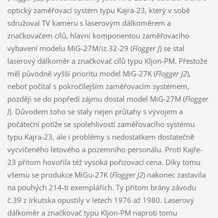
optický zaměřovací systém typu Kajra-23, který v sobě
sdružoval TV kameru s laserovým dálkoměrem a
značkovačem cílů, hlavní komponentou zaměřovacího
vybavení modelu MiG-27M/iz.32-29 (
Flogger J
) se stal
laserový dálkoměr a značkovač cílů typu Kljon-PM. Přestože
měl původně vyšší prioritu model MiG-27K (
Flogger J2
),
neboť počítal s pokročilejším zaměřovacím systémem,
později se do popředí zájmu dostal model MiG-27M (
Flogger
J
). Důvodem toho se staly nejen průtahy s vývojem a
počáteční potíže se spolehlivostí zaměřovacího systému
typu Kajra-23, ale i problémy s nedostatkem dostatečně
vycvičeného letového a pozemního personálu. Proti Kajře-
23 přitom hovořila též vysoká pořizovací cena. Díky tomu
všemu se produkce MiGu-27K (
Flogger J2
) nakonec zastavila
na pouhých 214-ti exemplářích. Ty přitom brány závodu
č.39 z Irkutska opustily v letech 1976 až 1980. Laserový
dálkoměr a značkovač typu Kljon-PM naproti tomu