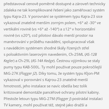
představoval cenově poměrně dostupné a zároveň technicky
zdaleka ne tak komplikované řešení jako zaměřovací systém
typu Kajra-23. V porovnání se systémem typu Kajra-23 sice
vykazoval znatelně menším zorným polem, +6° až -30° ve
vertikální rovině (vs +6° až -140°) a ±12° v horizontální
rovině (vs ±20°), což pilotovi dávalo menší prostor na
manévrování v průběhu navádění, spolupracoval však
s naváděcím systémem shodné škály řízených střel
s poloaktivním laserovým navedením, Ch-25ML (
AS-12B
Kegler
) a Ch-29L (
AS-14A Kedge
). Čestnou výjimkou se staly
pumy typu KAB-500L. Ty mohl používat pouze pokročilejší
MiG-27K (
Flogger J2
). Díky tomu, že systém typu Kljon-PM
vykazoval v porovnání s Kajrou-23 znatelně menší
hmotností, jeho instalace se navíc obešla bez tolik
kritizované demontáže pancéřové ochrany pilotní kabiny.
Přestože letoun typu MiG-27M (
Flogger J
) postrádal instalaci
TV kamery, mohl používat též, stejně jako dražší a