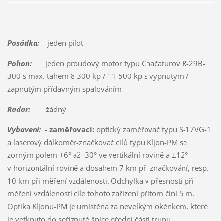
Posádka:
jeden pilot
Pohon:
jeden proudový motor typu Chačaturov R-29B-
300 s max. tahem 8 300 kp / 11 500 kp s vypnutým /
zapnutým přídavným spalováním
Radar:
žádný
Vybavení:
- zaměřovací:
optický zaměřovač typu S-17VG-1
a laserový dálkoměr-značkovač cílů typu Kljon-PM se
zorným polem +6° až -30° ve vertikální rovině a ±12°
v horizontální rovině a dosahem 7 km při značkování, resp.
10 km při měření vzdálenosti. Odchylka v přesnosti při
měření vzdálenosti cíle tohoto zařízení přitom činí 5 m.
Optika Kljonu-PM je umístěna za nevelkým okénkem, které
je vetknuto do seříznuté špice přední části trupu.