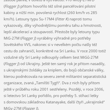
(
Flogger J
) přitom hovořilo též silné pancéřování pilotní
kabiny a nižší min. povolená rychlost (260 km/h vs 285
km/h). Letouny typu Su-17M4 (
Fitter K
) naproti tomu
vykazovaly, díky výhodnějšímu poměru tahu a hmotnosti,
lepší akcelerací a stoupavostí. Přestože byly letouny typu
MiG-27M (
Flogger J
) vyráběny výhradně pro potřeby
Sovětského VVS, nakonec si v nevelkém počtu našly též
cestu do zahraničí, konkrétně na Srí Lanku. V roce 2000 totiž
vzdušné síly Srí Lanky odkoupily celkem šest MiGů-27M
(
Flogger J
) od Ukrajiny. Ještě ten samý rok je přitom nasadily,
s ukrajinskými žoldáky za kniplem, do bojů občanské války,
kterou podněcovala na severu země militantní separatistická
organizace, zvaná „Tamilští Tygři“. Dva z nich byly přitom
ještě v průběhu roku 2001 sestřeleny. Později, v roce 2006,
si letectvo Srí Lanky pořídilo, pro potřeby 5. stíhací letky
s domovskou základnou Katanayake, další čtyři „ukrajinské“
MiGy-27M (
Flogger J
).