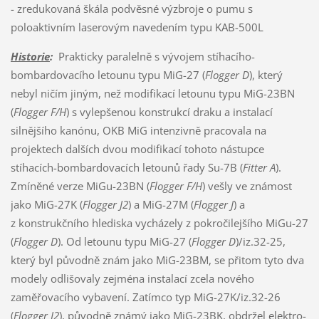
- zredukovaná škála podvěsné výzbroje o pumu s
poloaktivním laserovým navedením typu KAB-500L
Historie
:
Prakticky paralelně s vývojem stíhacího-
bombardovacího letounu typu MiG-27 (
Flogger D
), který
nebyl ničím jiným, než modifikací letounu typu MiG-23BN
(
Flogger F/H
) s vylepšenou konstrukcí draku a instalací
silnějšího kanónu, OKB MiG intenzivně pracovala na
projektech dalších dvou modifikací tohoto nástupce
stíhacích-bombardovacích letounů řady Su-7B (
Fitter A
).
Zmíněné verze MiGu-23BN (
Flogger F/H
) vešly ve známost
jako MiG-27K (
Flogger J2
) a MiG-27M (
Flogger J
) a
z konstrukčního hlediska vycházely z pokročilejšího MiGu-27
(
Flogger D
). Od letounu typu MiG-27 (
Flogger D
)/iz.32-25,
který byl původně znám jako MiG-23BM, se přitom tyto dva
modely odlišovaly zejména instalací zcela nového
zaměřovacího vybavení. Zatímco typ MiG-27K/iz.32-26
(
Flogger J2
), původně známý jako MiG-23BK, obdržel elektro-