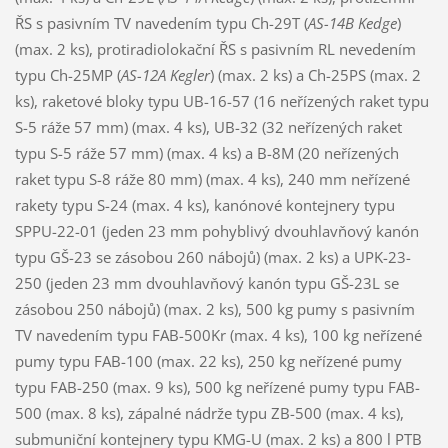
ŘS s pasivním TV navedením typu Ch-29T (
AS-14B Kedge
)
(max. 2 ks), protiradiolokační ŘS s pasivním RL nevedením
typu Ch-25MP (
AS-12A Kegler
) (max. 2 ks) a Ch-25PS (max. 2
ks), raketové bloky typu UB-16-57 (16 neřízených raket typu
S-5 ráže 57 mm) (max. 4 ks), UB-32 (32 neřízených raket
typu S-5 ráže 57 mm) (max. 4 ks) a B-8M (20 neřízených
raket typu S-8 ráže 80 mm) (max. 4 ks), 240 mm neřízené
rakety typu S-24 (max. 4 ks), kanónové kontejnery typu
SPPU-22-01 (jeden 23 mm pohyblivý dvouhlavňový kanón
typu GŠ-23 se zásobou 260 nábojů) (max. 2 ks) a UPK-23-
250 (jeden 23 mm dvouhlavňový kanón typu GŠ-23L se
zásobou 250 nábojů) (max. 2 ks), 500 kg pumy s pasivním
TV navedením typu FAB-500Kr (max. 4 ks), 100 kg neřízené
pumy typu FAB-100 (max. 22 ks), 250 kg neřízené pumy
typu FAB-250 (max. 9 ks), 500 kg neřízené pumy typu FAB-
500 (max. 8 ks), zápalné nádrže typu ZB-500 (max. 4 ks),
submuniční kontejnery typu KMG-U (max. 2 ks) a 800 l PTB