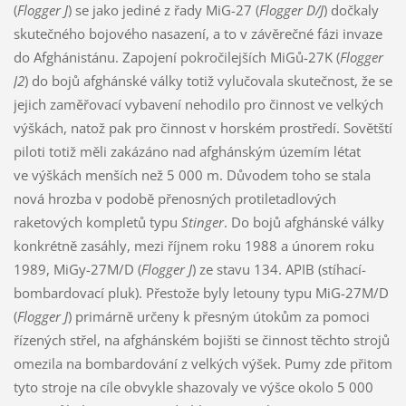
(
Flogger J
) se jako jediné z řady MiG-27 (
Flogger D/J
) dočkaly
skutečného bojového nasazení, a to v závěrečné fázi invaze
do Afghánistánu. Zapojení pokročilejších MiGů-27K (
Flogger
J2
) do bojů afghánské války totiž vylučovala skutečnost, že se
jejich zaměřovací vybavení nehodilo pro činnost ve velkých
výškách, natož pak pro činnost v horském prostředí. Sovětští
piloti totiž měli zakázáno nad afghánským územím létat
ve výškách menších než 5 000 m. Důvodem toho se stala
nová hrozba v podobě přenosných protiletadlových
raketových kompletů typu
Stinger
. Do bojů afghánské války
konkrétně zasáhly, mezi říjnem roku 1988 a únorem roku
1989, MiGy-27M/D (
Flogger J
) ze stavu 134. APIB (stíhací-
bombardovací pluk). Přestože byly letouny typu MiG-27M/D
(
Flogger J
) primárně určeny k přesným útokům za pomoci
řízených střel, na afghánském bojišti se činnost těchto strojů
omezila na bombardování z velkých výšek. Pumy zde přitom
tyto stroje na cíle obvykle shazovaly ve výšce okolo 5 000