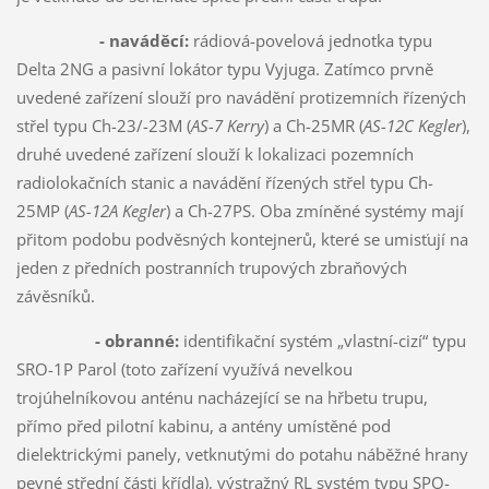
- naváděcí:
rádiová-povelová jednotka typu
Delta 2NG a pasivní lokátor typu Vyjuga. Zatímco prvně
uvedené zařízení slouží pro navádění protizemních řízených
střel typu Ch-23/-23M (
AS-7 Kerry
) a Ch-25MR (
AS-12C Kegler
),
druhé uvedené zařízení slouží k lokalizaci pozemních
radiolokačních stanic a navádění řízených střel typu Ch-
25MP (
AS-12A Kegler
) a Ch-27PS. Oba zmíněné systémy mají
přitom podobu podvěsných kontejnerů, které se umisťují na
jeden z předních postranních trupových zbraňových
závěsníků.
- obranné:
identifikační systém „vlastní-cizí“ typu
SRO-1P Parol (toto zařízení využívá nevelkou
trojúhelníkovou anténu nacházející se na hřbetu trupu,
přímo před pilotní kabinu, a antény umístěné pod
dielektrickými panely, vetknutými do potahu náběžné hrany
pevné střední části křídla), výstražný RL systém typu SPO-