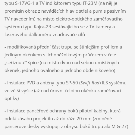
typu S-17VG-1 a TV indikátorem typu IT-23M (na něj je
promítán obraz z naváděcích hlavic střel a pum s pasivním
TV navedením) na místo elektro-optického zaměřovacího
systému typu Kajra-23 sestávajícího se z TV kamery a
laserového dálkoměru-značkovače cílů
- modifikovaná přední část trupu se štíhlejším profilem a
jediným okénkem s lichoběžníkovým průřezem v čele
„seříznuté“ špice (na místo dvou nad sebou umístěných
okének, jednoho oválného a jednoho obdélníkového)
- instalace PVD a antény typu SP-50 (
Swift Rod
) ILS systému
ve větší výšce (až nad úrovní čelního okénka zaměřovací
optiky)
- instalace pancéřové ochrany boků pilotní kabiny, která
odolá zásahu projektilu až do ráže 20 mm (zmíněné
pancéřové desky vystupují z obrysu boků trupu alá MiG-27)