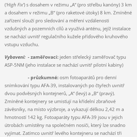
(
‘High Fix’
) s dosahem v režimu „A“ (pro střelbu kanóny) 3 km
a dosahem v režimu „B“ (pro raketové útoky) 8 km. Zmíněné
zařízení slouží pro sledování a měření vzdálenosti
vzdušných a pozemních cílů a využívá anténu, jejíž instalace
se nachází uvnitř regulačního kužele příďového kruhového
vstupu vzduchu.
Vybavení:
- zaměřovací:
jeden střelecký zaměřovač typu
ASP-5NM (jeho instalace se nachází uvnitř pilotní kabiny)
- průzkumné:
osm fotoaparátů pro denní
snímkování typu AFA-39, instalovaných po čtyřech uvnitř
dvou podvěsných kontejnerů, „A“ (levý) a „B“ (pravý).
Zmíněné kontejnery se umisťují na křídelní zbraňové
závěsníky, na místo výzbroje, a vykazují délkou 2,42 m a
hmotností 142 kg. Fotoaparáty typu AFA-39 jsou v jejich
útrobách umístěny na společném nosiči, který lze snadno
vyjímat. Zatímco uvnitř levého kontejneru se nachází tři