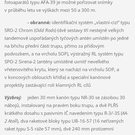
fotoaparátů typu AFA-39 je možné pořizovat snímky
v průběhu letu ve výškách mezi 50 a 300 m.
- obranné:
identifikační systém „vlastní-cizí“ typu
SRO-2 Chrom (
Odd Rods
) (dvě sestavy tří nestejně velkých
tandemově uspořádaných tyčových antén umístěn po jedné
na břichu přední části trupu, přímo za příďovým
podvozkem, a na vrcholu SOP), výstražný RL systém typu
SPO-2 Sirena-2 (antény umístěné uvnitř nevelkého
vřetenovitého krytu, který se nachází na vrcholu SOP, a
v koncových obloucích křídla) a speciální kanónové
projektily zastávající roli klamných RL cílů
Výzbroj:
jeden 30 mm kanón typu NR-30 se zásobou 30
nábojů, instalovaný na pravém boku trupu, a dvě PLŘS
krátkého dosahu s pasivním IČ navedením typu R-3/-3S (
AA-
2 Atoll
), dva raketové bloky typu UB-16-57 (16 neřízených
raket typu S-5 ráže 57 mm), dvě 240 mm protizemní