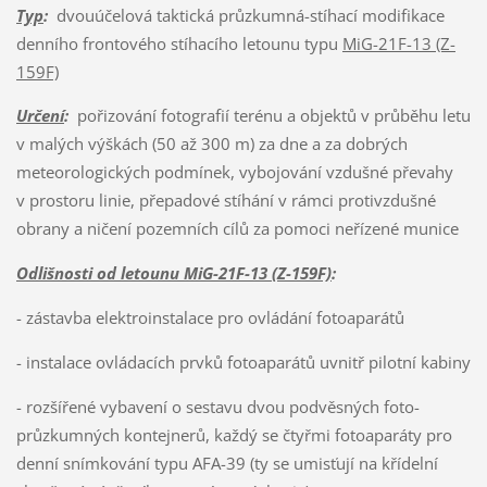
Typ
:
dvouúčelová taktická průzkumná-stíhací modifikace
denního frontového stíhacího letounu typu
MiG-21F-13 (Z-
159F)
Určení
:
pořizování fotografií terénu a objektů v průběhu letu
v malých výškách (50 až 300 m) za dne a za dobrých
meteorologických podmínek, vybojování vzdušné převahy
v prostoru linie, přepadové stíhání v rámci protivzdušné
obrany a ničení pozemních cílů za pomoci neřízené munice
Odlišnosti od letounu MiG-21F-13 (Z-159F)
:
- zástavba elektroinstalace pro ovládání fotoaparátů
- instalace ovládacích prvků fotoaparátů uvnitř pilotní kabiny
- rozšířené vybavení o sestavu dvou podvěsných foto-
průzkumných kontejnerů, každý se čtyřmi fotoaparáty pro
denní snímkování typu AFA-39 (ty se umisťují na křídelní