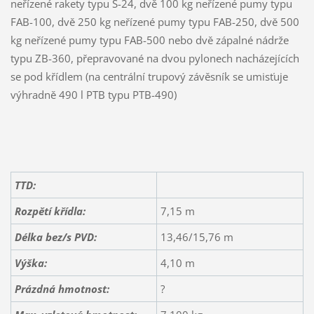
neřízené rakety typu S-24, dvě 100 kg neřízené pumy typu
FAB-100, dvě 250 kg neřízené pumy typu FAB-250, dvě 500
kg neřízené pumy typu FAB-500 nebo dvě zápalné nádrže
typu ZB-360, přepravované na dvou pylonech nacházejících
se pod křídlem (na centrální trupový závěsník se umisťuje
výhradně 490 l PTB typu PTB-490)
TTD:
Rozpětí křídla:
7,15 m
Délka bez/s PVD:
13,46/15,76 m
Výška:
4,10 m
Prázdná hmotnost:
?