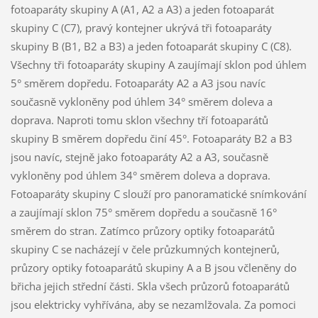
fotoaparáty skupiny A (A1, A2 a A3) a jeden fotoaparát
skupiny C (C7), pravý kontejner ukrývá tři fotoaparáty
skupiny B (B1, B2 a B3) a jeden fotoaparát skupiny C (C8).
Všechny tři fotoaparáty skupiny A zaujímají sklon pod úhlem
5° směrem dopředu. Fotoaparáty A2 a A3 jsou navíc
současně vykloněny pod úhlem 34° směrem doleva a
doprava. Naproti tomu sklon všechny tří fotoaparátů
skupiny B směrem dopředu činí 45°. Fotoaparáty B2 a B3
jsou navíc, stejně jako fotoaparáty A2 a A3, současně
vykloněny pod úhlem 34° směrem doleva a doprava.
Fotoaparáty skupiny C slouží pro panoramatické snímkování
a zaujímají sklon 75° směrem dopředu a současně 16°
směrem do stran. Zatímco průzory optiky fotoaparátů
skupiny C se nacházejí v čele průzkumných kontejnerů,
průzory optiky fotoaparátů skupiny A a B jsou včleněny do
břicha jejich střední části. Skla všech průzorů fotoaparátů
jsou elektricky vyhřívána, aby se nezamlžovala. Za pomoci