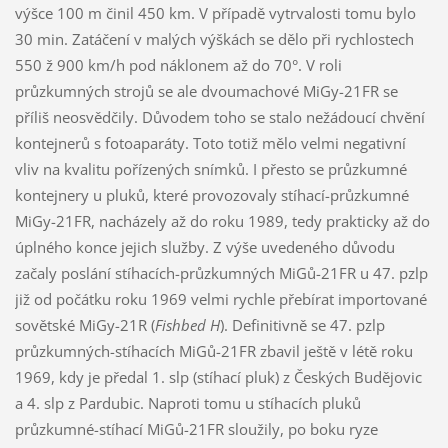
výšce 100 m činil 450 km. V případě vytrvalosti tomu bylo
30 min. Zatáčení v malých výškách se dělo při rychlostech
550 ž 900 km/h pod náklonem až do 70°. V roli
průzkumných strojů se ale dvoumachové MiGy-21FR se
příliš neosvědčily. Důvodem toho se stalo nežádoucí chvění
kontejnerů s fotoaparáty. Toto totiž mělo velmi negativní
vliv na kvalitu pořízených snímků. I přesto se průzkumné
kontejnery u pluků, které provozovaly stíhací-průzkumné
MiGy-21FR, nacházely až do roku 1989, tedy prakticky až do
úplného konce jejich služby. Z výše uvedeného důvodu
začaly poslání stíhacích-průzkumných MiGů-21FR u 47. pzlp
již od počátku roku 1969 velmi rychle přebírat importované
sovětské MiGy-21R (
Fishbed H
). Definitivně se 47. pzlp
průzkumných-stíhacích MiGů-21FR zbavil ještě v létě roku
1969, kdy je předal 1. slp (stíhací pluk) z Českých Budějovic
a 4. slp z Pardubic. Naproti tomu u stíhacích pluků
průzkumné-stíhací MiGů-21FR sloužily, po boku ryze