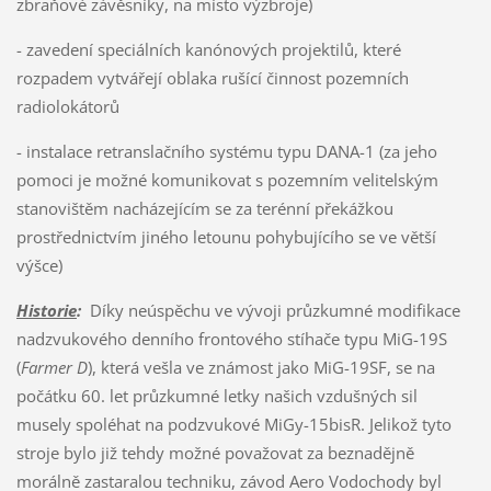
zbraňové závěsníky, na místo výzbroje)
- zavedení speciálních kanónových projektilů, které
rozpadem vytvářejí oblaka rušící činnost pozemních
radiolokátorů
- instalace retranslačního systému typu DANA-1 (za jeho
pomoci je možné komunikovat s pozemním velitelským
stanovištěm nacházejícím se za terénní překážkou
prostřednictvím jiného letounu pohybujícího se ve větší
výšce)
Historie
:
Díky neúspěchu ve vývoji průzkumné modifikace
nadzvukového denního frontového stíhače typu MiG-19S
(
Farmer D
), která vešla ve známost jako MiG-19SF, se na
počátku 60. let průzkumné letky našich vzdušných sil
musely spoléhat na podzvukové MiGy-15bisR. Jelikož tyto
stroje bylo již tehdy možné považovat za beznadějně
morálně zastaralou techniku, závod Aero Vodochody byl