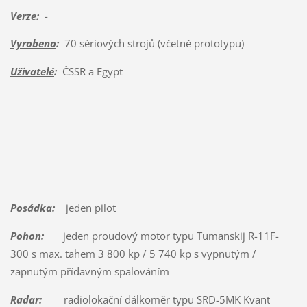
Verze
:
-
Vyrobeno
:
70 sériových strojů (včetně prototypu)
Uživatelé
:
ČSSR a Egypt
Posádka:
jeden pilot
Pohon:
jeden proudový motor typu Tumanskij R-11F-
300 s max. tahem 3 800 kp / 5 740 kp s vypnutým /
zapnutým přídavným spalováním
Radar:
radiolokační dálkoměr typu SRD-5MK Kvant