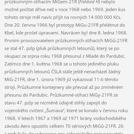
průzkumným-stíhacím MiGem-21R (
Fishbed H
) nebylo
možné počítat dříve než v roce 1968 nebo 1969. Jeden kus
tohoto stroje měl navíc přijít na rovných 14 000 000 Kčs.
Dne 20. června 1966 byl prototyp MiGu-21FR přelétnut do
Kbel, kde prošel úpravami. Navrácen byl dne 8. ledna 1968.
Prvním provozovatelem průzkumných-stíhacích MiGů-21FR
se stal 47. pzlp (pluk průzkumných letounů), který se po
okupaci ze srpna roku 1968 přesunul z Mladé do Pardubic.
Zatímco dne 1. května 1968 se u tohoto jediného pluku
průzkumných letounů ČSLA stále ještě nenacházel žádný
MiG-21FR, dne 1. února 1969 již vykazoval 11-ti těmito
stroji. Průzkumné kontejnery ale převzal až po zmíněném
přesunu do Pardubic. Průzkumné-stíhací MiGy-21FR ze
stavu 47. pzlp se nicméně údajně stihly zapojit do
vojenského cvičení „Šumava“, které se konalo v červnu roku
1968. V letech 1967 a 1969 až 1971 brány vodochodského
závodu Aero opustilo celkem 70 sériových MiGů-21FR. 26
z nich bylo ale vyhrazeno pro zahraničního provozovatele