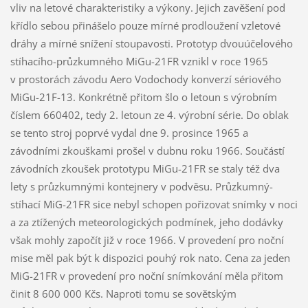
vliv na letové charakteristiky a výkony. Jejich zavěšení pod
křídlo sebou přinášelo pouze mírné prodloužení vzletové
dráhy a mírné snížení stoupavosti. Prototyp dvouúčelového
stíhacího-průzkumného MiGu-21FR vznikl v roce 1965
v prostorách závodu Aero Vodochody konverzí sériového
MiGu-21F-13. Konkrétně přitom šlo o letoun s výrobním
číslem 660402, tedy 2. letoun ze 4. výrobní série. Do oblak
se tento stroj poprvé vydal dne 9. prosince 1965 a
závodními zkouškami prošel v dubnu roku 1966. Součástí
závodních zkoušek prototypu MiGu-21FR se staly též dva
lety s průzkumnými kontejnery v podvěsu. Průzkumný-
stíhací MiG-21FR sice nebyl schopen pořizovat snímky v noci
a za ztížených meteorologických podmínek, jeho dodávky
však mohly započít již v roce 1966. V provedení pro noční
mise měl pak být k dispozici pouhý rok nato. Cena za jeden
MiG-21FR v provedení pro noční snímkování měla přitom
činit 8 600 000 Kčs. Naproti tomu se sovětským