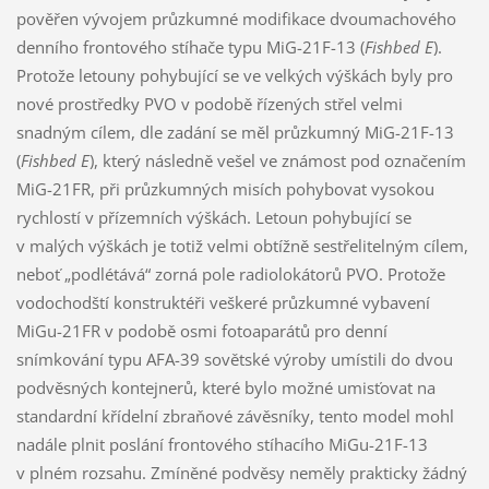
pověřen vývojem průzkumné modifikace dvoumachového
denního frontového stíhače typu MiG-21F-13 (
Fishbed E
).
Protože letouny pohybující se ve velkých výškách byly pro
nové prostředky PVO v podobě řízených střel velmi
snadným cílem, dle zadání se měl průzkumný MiG-21F-13
(
Fishbed E
), který následně vešel ve známost pod označením
MiG-21FR, při průzkumných misích pohybovat vysokou
rychlostí v přízemních výškách. Letoun pohybující se
v malých výškách je totiž velmi obtížně sestřelitelným cílem,
neboť „podlétává“ zorná pole radiolokátorů PVO. Protože
vodochodští konstruktéři veškeré průzkumné vybavení
MiGu-21FR v podobě osmi fotoaparátů pro denní
snímkování typu AFA-39 sovětské výroby umístili do dvou
podvěsných kontejnerů, které bylo možné umisťovat na
standardní křídelní zbraňové závěsníky, tento model mohl
nadále plnit poslání frontového stíhacího MiGu-21F-13
v plném rozsahu. Zmíněné podvěsy neměly prakticky žádný