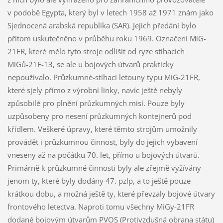
v podobě Egypta, který byl v letech 1958 až 1971 znám jako
Sjednocená arabská republika (SAR). Jejich předání bylo
přitom uskutečněno v průběhu roku 1969. Označení MiG-
21FR, které mělo tyto stroje odlišit od ryze stíhacích
MiGů-21F-13, se ale u bojových útvarů prakticky
nepoužívalo. Průzkumné-stíhací letouny typu MiG-21FR,
které sjely přímo z výrobní linky, navíc ještě nebyly
způsobilé pro plnění průzkumných misí. Pouze byly
uzpůsobeny pro nesení průzkumných kontejnerů pod
křídlem. Veškeré úpravy, které těmto strojům umožnily
provádět i průzkumnou činnost, byly do jejich vybavení
vneseny až na počátku 70. let, přímo u bojových útvarů.
Primárně k průzkumné činnosti byly ale zřejmě vyžívány
jenom ty, které byly dodány 47. pzlp, a to ještě pouze
krátkou dobu, a možná ještě ty, které převzaly bojové útvary
frontového letectva. Naproti tomu všechny MiGy-21FR
dodané bojovým útvarům PVOS (Protivzdušná obrana státu)