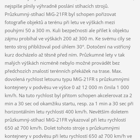
nejspíše plnily výhradně poslání stíhacích strojů.
Průzkumný-stíhací MiG-21FR byl schopen pořizovat
fotografie objektů a terénu při letu ve výškách mezi
pouhými 50 a 300 m. Kuli bezpečnosti ale přílet k objektu
zájmu probíhal ve výškách 200 až 300 m. Ke svému cíly se
tento stroj přibližoval pod úhlem 30°. Dotočení na vstřícný
kurz docházelo až těsně před ním. Průzkumné lety v tak
malých výškách nicméně nebylo možné provádět bez
předchozích znalostí terénních překážek na trase. Max.
dovolená rychlost letounu typu MiG-21FR s průzkumnými
kontejnery v podvěsu ve výšce 0 až 12 000 m činila 1 000
km/h. Na tuto rychlost byl přitom schopen akcelerovat za 2
min a 30 sec od okamžiku startu, resp. za 1 min a 30 sec při
horizontálním letu rychlostí 400 km/h. Nevětším doletem
průzkumný-stíhací MiG-21FR vykazoval při letu rychlostí
650 až 700 km/h. Dolet tohoto stroje s průzkumnými
kontejnery v podvěsu při letu rychlostí 650 až 700 km/h ve