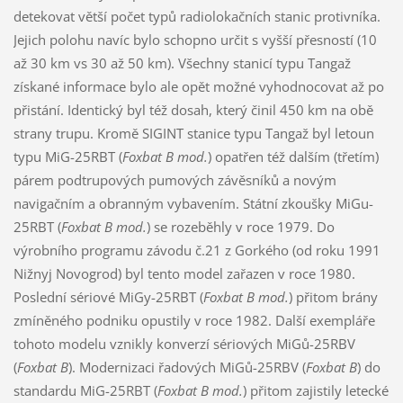
detekovat větší počet typů radiolokačních stanic protivníka.
Jejich polohu navíc bylo schopno určit s vyšší přesností (10
až 30 km vs 30 až 50 km). Všechny stanicí typu Tangaž
získané informace bylo ale opět možné vyhodnocovat až po
přistání. Identický byl též dosah, který činil 450 km na obě
strany trupu. Kromě SIGINT stanice typu Tangaž byl letoun
typu MiG-25RBT (
Foxbat B mod.
) opatřen též dalším (třetím)
párem podtrupových pumových závěsníků a novým
navigačním a obranným vybavením. Státní zkoušky MiGu-
25RBT (
Foxbat B mod.
) se rozeběhly v roce 1979. Do
výrobního programu závodu č.21 z Gorkého (od roku 1991
Nižnyj Novogrod) byl tento model zařazen v roce 1980.
Poslední sériové MiGy-25RBT (
Foxbat B mod.
) přitom brány
zmíněného podniku opustily v roce 1982. Další exempláře
tohoto modelu vznikly konverzí sériových MiGů-25RBV
(
Foxbat B
). Modernizaci řadových MiGů-25RBV (
Foxbat B
) do
standardu MiG-25RBT (
Foxbat B mod.
) přitom zajistily letecké