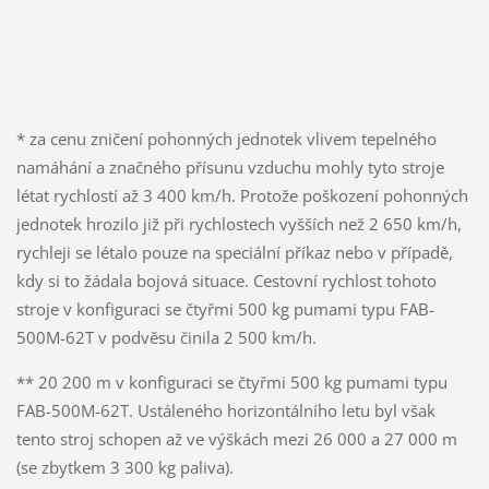
* za cenu zničení pohonných jednotek vlivem tepelného
namáhání a značného přísunu vzduchu mohly tyto stroje
létat rychlostí až 3 400 km/h. Protože poškození pohonných
jednotek hrozilo již při rychlostech vyšších než 2 650 km/h,
rychleji se létalo pouze na speciální příkaz nebo v případě,
kdy si to žádala bojová situace. Cestovní rychlost tohoto
stroje v konfiguraci se čtyřmi 500 kg pumami typu FAB-
500M-62T v podvěsu činila 2 500 km/h.
** 20 200 m v konfiguraci se čtyřmi 500 kg pumami typu
FAB-500M-62T. Ustáleného horizontálního letu byl však
tento stroj schopen až ve výškách mezi 26 000 a 27 000 m
(se zbytkem 3 300 kg paliva).