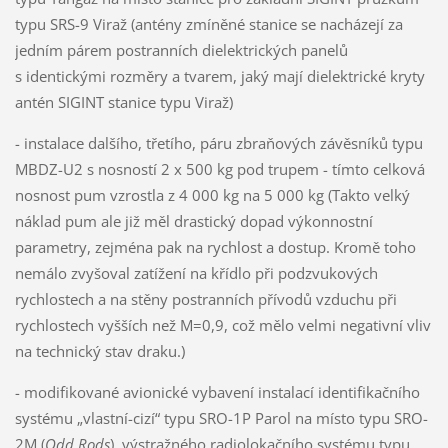
typu SRS-9 Viraž (antény zmíněné stanice se nacházejí za
jedním párem postranních dielektrických panelů
s identickými rozměry a tvarem, jaký mají dielektrické kryty
antén SIGINT stanice typu Viraž)
- instalace dalšího, třetího, páru zbraňových závěsníků typu
MBDZ-U2 s nosností 2 x 500 kg pod trupem - tímto celková
nosnost pum vzrostla z 4 000 kg na 5 000 kg (Takto velký
náklad pum ale již měl drastický dopad výkonnostní
parametry, zejména pak na rychlost a dostup. Kromě toho
nemálo zvyšoval zatížení na křídlo při podzvukových
rychlostech a na stěny postranních přívodů vzduchu při
rychlostech vyšších než M=0,9, což mělo velmi negativní vliv
na technický stav draku.)
- modifikované avionické vybavení instalací identifikačního
systému „vlastní-cizí“ typu SRO-1P Parol na místo typu SRO-
2M (
Odd Rods
), výstražného radiolokačního systému typu