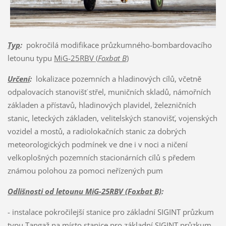
Typ
:
pokročilá modifikace průzkumného-bombardovacího
letounu typu
MiG-25RBV (
Foxbat B
)
Určení
:
lokalizace pozemních a hladinových cílů, včetně
odpalovacích stanovišť střel, muničních skladů, námořních
základen a přístavů, hladinových plavidel, železničních
stanic, leteckých základen, velitelských stanovišť, vojenských
vozidel a mostů, a radiolokačních stanic za dobrých
meteorologických podmínek ve dne i v noci a ničení
velkoplošných pozemních stacionárních cílů s předem
známou polohou za pomoci neřízených pum
Odlišnosti od letounu MiG-25RBV (Foxbat B)
:
- instalace pokročilejší stanice pro základní SIGINT průzkum
typu Tangaž na místo stanice pro základní SIGINT průzkum