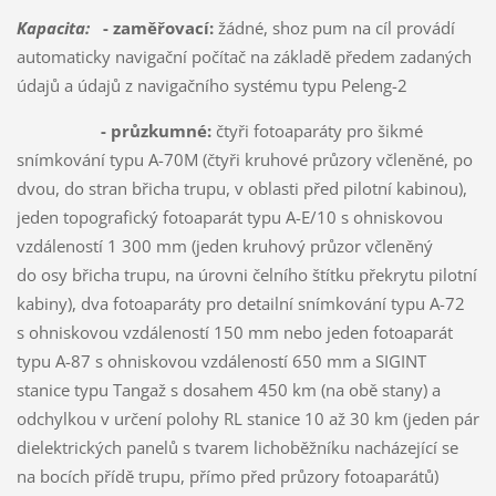
Kapacita:
- zaměřovací:
žádné, shoz pum na cíl provádí
automaticky navigační počítač na základě předem zadaných
údajů a údajů z navigačního systému typu Peleng-2
- průzkumné:
čtyři fotoaparáty pro šikmé
snímkování typu A-70M (čtyři kruhové průzory včleněné, po
dvou, do stran břicha trupu, v oblasti před pilotní kabinou),
jeden topografický fotoaparát typu A-E/10 s ohniskovou
vzdáleností 1 300 mm (jeden kruhový průzor včleněný
do osy břicha trupu, na úrovni čelního štítku překrytu pilotní
kabiny), dva fotoaparáty pro detailní snímkování typu A-72
s ohniskovou vzdáleností 150 mm nebo jeden fotoaparát
typu A-87 s ohniskovou vzdáleností 650 mm a SIGINT
stanice typu Tangaž s dosahem 450 km (na obě stany) a
odchylkou v určení polohy RL stanice 10 až 30 km (jeden pár
dielektrických panelů s tvarem lichoběžníku nacházející se
na bocích přídě trupu, přímo před průzory fotoaparátů)