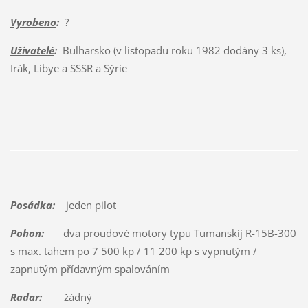
Vyrobeno
:
?
Uživatelé
:
Bulharsko (v listopadu roku 1982 dodány 3 ks),
Irák, Libye a SSSR a Sýrie
Posádka:
jeden pilot
Pohon:
dva proudové motory typu Tumanskij R-15B-300
s max. tahem po 7 500 kp / 11 200 kp s vypnutým /
zapnutým přídavným spalováním
Radar:
žádný