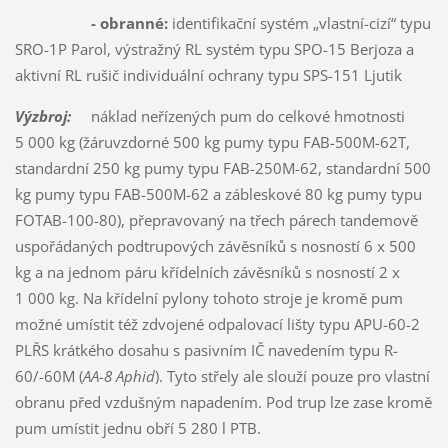
- obranné:
identifikační systém „vlastní-cizí“ typu
SRO-1P Parol, výstražný RL systém typu SPO-15 Berjoza a
aktivní RL rušič individuální ochrany typu SPS-151 Ljutik
Výzbroj:
náklad neřízených pum do celkové hmotnosti
5 000 kg (žáruvzdorné 500 kg pumy typu FAB-500M-62T,
standardní 250 kg pumy typu FAB-250M-62, standardní 500
kg pumy typu FAB-500M-62 a zábleskové 80 kg pumy typu
FOTAB-100-80), přepravovaný na třech párech tandemově
uspořádaných podtrupových závěsníků s nosností 6 x 500
kg a na jednom páru křídelních závěsníků s nosností 2 x
1 000 kg. Na křídelní pylony tohoto stroje je kromě pum
možné umístit též zdvojené odpalovací lišty typu APU-60-2
PLŘS krátkého dosahu s pasivním IČ navedením typu R-
60/-60M (
AA-8 Aphid
). Tyto střely ale slouží pouze pro vlastní
obranu před vzdušným napadením. Pod trup lze zase kromě
pum umístit jednu obří 5 280 l PTB.