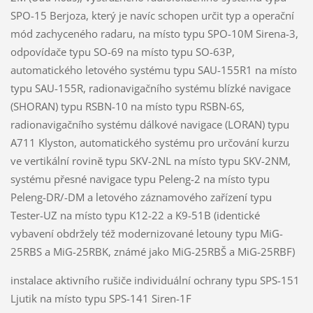
SPO-15 Berjoza, který je navíc schopen určit typ a operační
mód zachyceného radaru, na místo typu SPO-10M Sirena-3,
odpovídače typu SO-69 na místo typu SO-63P,
automatického letového systému typu SAU-155R1 na místo
typu SAU-155R, radionavigačního systému blízké navigace
(SHORAN) typu RSBN-10 na místo typu RSBN-6S,
radionavigačního systému dálkové navigace (LORAN) typu
A711 Klyston, automatického systému pro určování kurzu
ve vertikální rovině typu SKV-2NL na místo typu SKV-2NM,
systému přesné navigace typu Peleng-2 na místo typu
Peleng-DR/-DM a letového záznamového zařízení typu
Tester-UZ na místo typu K12-22 a K9-51B (identické
vybavení obdržely též modernizované letouny typu MiG-
25RBS a MiG-25RBK, známé jako MiG-25RBŠ a MiG-25RBF)
instalace aktivního rušiče individuální ochrany typu SPS-151
Ljutik na místo typu SPS-141 Siren-1F