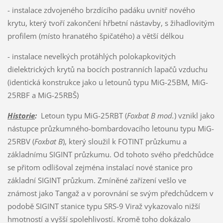
- instalace zdvojeného brzdícího padáku uvnitř nového
krytu, který tvoří zakončení hřbetní nástavby, s žihadlovitým
profilem (místo hranatého špičatého) a větší délkou
- instalace nevelkých protáhlých polokapkovitých
dielektrických krytů na bocích postranních lapačů vzduchu
(identická konstrukce jako u letounů typu MiG-25BM, MiG-
25RBF a MiG-25RBŠ)
Historie
:
Letoun typu MiG-25RBT (
Foxbat B mod.
) vznikl jako
nástupce průzkumného-bombardovacího letounu typu MiG-
25RBV (
Foxbat B
), který sloužil k FOTINT průzkumu a
základnímu SIGINT průzkumu. Od tohoto svého předchůdce
se přitom odlišoval zejména instalací nové stanice pro
základní SIGINT průzkum. Zmíněné zařízení vešlo ve
známost jako Tangaž a v porovnání se svým předchůdcem v
podobě SIGINT stanice typu SRS-9 Viraž vykazovalo nižší
hmotností a vyšší spolehlivostí. Kromě toho dokázalo