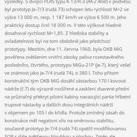
výsledky. S dvojicí PLŘS typu K-13/R-3 (
AA-2 Atoll
) v podvěsu
byl prototyp Je-7/3 (rudá 73) schopen letu rychlostí M=2 ve
výšce 13 000 m, resp. 1 187 km/h ve výšce 6 500 m. Jeho
praktický dostup činil 18 000 m. V této výškové hladině
dosahoval rychlosti M=1,85. Z hlediska stability a
ovladatelnosti byl na tom obdobně jako předchozí
prototypy. Mezitím, dne 11. června 1960, byla OKB MiG
pověřena zvětšením vnitřní zásoby paliva rozestavěného
posledního, čtvrtého, prototypu MiGu-21P (Je-7), který vešel
ve známost jako Je-7/4 (rudá 74), o 380 l. Toho přitom
konstrukční tým OKB MiG dosáhl zástavbou 170 l kovové
nádrže (č.7) do výrazně rozšířené a zasklení zbavené přední
na průzračný překryt pilotní kabiny navazující partie hřbetní
trupové nástavby a dalších dvou integrálních nádrží
s objemem po 105 l do křídla. Protože zmíněný zásah do
konstrukce měl negativní vliv na směrovou stabilitu,
současně prototyp Je-7/4 (rudá 74) opatřil modifikovanou
SOP s dále zvětšenou hloubkou a plochou. Změn ale