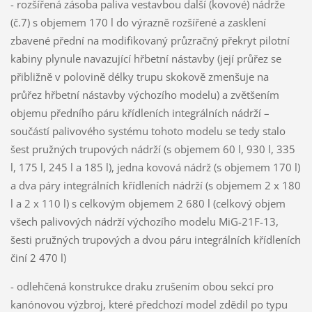
- rozšířená zásoba paliva vestavbou další (kovové) nádrže
(č.7) s objemem 170 l do výrazně rozšířené a zasklení
zbavené přední na modifikovaný průzračný překryt pilotní
kabiny plynule navazující hřbetní nástavby (její průřez se
přibližně v polovině délky trupu skokově zmenšuje na
průřez hřbetní nástavby výchozího modelu) a zvětšením
objemu předního páru křídleních integrálních nádrží –
součástí palivového systému tohoto modelu se tedy stalo
šest pružných trupových nádrží (s objemem 60 l, 930 l, 335
l, 175 l, 245 l a 185 l), jedna kovová nádrž (s objemem 170 l)
a dva páry integrálních křídleních nádrží (s objemem 2 x 180
l a 2 x 110 l) s celkovým objemem 2 680 l (celkový objem
všech palivových nádrží výchozího modelu MiG-21F-13,
šesti pružných trupových a dvou páru integrálních křídleních
činí 2 470 l)
- odlehčená konstrukce draku zrušením obou sekcí pro
kanónovou výzbroj, které předchozí model zdědil po typu