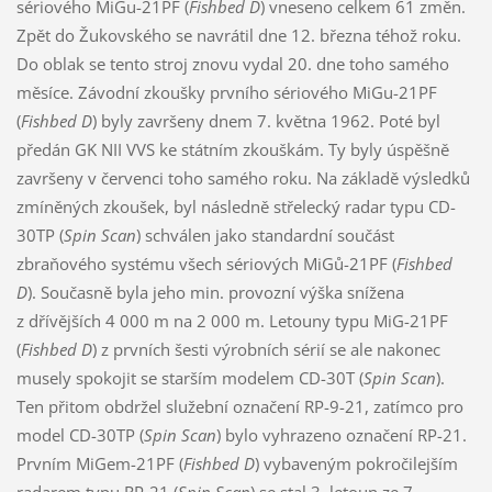
sériového MiGu-21PF (
Fishbed D
) vneseno celkem 61 změn.
Zpět do Žukovského se navrátil dne 12. března téhož roku.
Do oblak se tento stroj znovu vydal 20. dne toho samého
měsíce. Závodní zkoušky prvního sériového MiGu-21PF
(
Fishbed D
) byly završeny dnem 7. května 1962. Poté byl
předán GK NII VVS ke státním zkouškám. Ty byly úspěšně
završeny v červenci toho samého roku. Na základě výsledků
zmíněných zkoušek, byl následně střelecký radar typu CD-
30TP (
Spin Scan
) schválen jako standardní součást
zbraňového systému všech sériových MiGů-21PF (
Fishbed
D
). Současně byla jeho min. provozní výška snížena
z dřívějších 4 000 m na 2 000 m. Letouny typu MiG-21PF
(
Fishbed D
) z prvních šesti výrobních sérií se ale nakonec
musely spokojit se starším modelem CD-30T (
Spin Scan
).
Ten přitom obdržel služební označení RP-9-21, zatímco pro
model CD-30TP (
Spin Scan
) bylo vyhrazeno označení RP-21.
Prvním MiGem-21PF (
Fishbed D
) vybaveným pokročilejším
radarem typu RP-21 (
Spin Scan
) se stal 3. letoun ze 7.