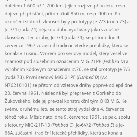
doletem 1 600 až 1 700 km. Jejich rozjezd při vzletu, resp.
dojezd při přistání, přitom činil 850 m, resp. 900 m. Po
ukončení státních zkoušek byly prototypy Je-7/3 (rudá 73) a
Je-7/4 (rudá 74) nějakou dobu využívány jako vzdušné
zkušebny. Ten druhý, Je-7/4 (rudá 74), se přitom dne 9.
července 1967 zúčastnil tradiční letecké přehlídky, která se
konala v Tušinu. Vzorem pro sériový model, který vešel ve
známost pod služebním označením MiG-21PF (
Fishbed D
) a
výrobním kódovým označením iz.76, se stal prototyp Je-7/3
(rudá 73). První sériový MiG-21PF (
Fishbed D
) (v.č.
N76210101) se přitom od vzletové dráhy poprvé odlepil dne
28. června 1961. Následně byl přepraven z Gorkého do
Žukovského, kde jej převzal konstrukční tým OKB MiG. Ke
svému druhému letu se tento stroj vydal dne 4. července
téhož roku. Měsíc nato, dne 9. července 1961, se pak, spolu
s letouny MiG-21F-13 (
Fishbed C
), Je-6V/2 (
Fishbed E
) a Je-
66A, zúčastnil tradiční letecké přehlídky, která se konala