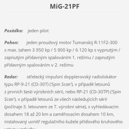
MiG-21PF
Posádka:
jeden pilot
Pohon:
jeden proudový motor Tumanskij R-11F2-300
s max. tahem 3 950 kp / 5 900 kp / 6 120 kp s vypnutým /
zapnutým přídavným spalováním 1. režimu / zapnutým
přídavným spalováním v 2. režimu
Radar:
střelecký impulsní dopplerovský radiolokátor
typu RP-9-21 (CD-30T) (
‘Spin Scan’
), v případě letounů
z prvních šesti výrobních sérií, nebo RP-21 (CD-30TP) (
‘Spin
Scan’
), v případě letounů ze všech následujících sérií
(počínaje 3. letounem ze 7. výrobní série), s vyhledávacím
dosahem 18 až 20 km a zaměřovacím dosahem 10 km,
instalovaný uvnitř regulačního kužele příďového kruhového
vstupu vzduchu