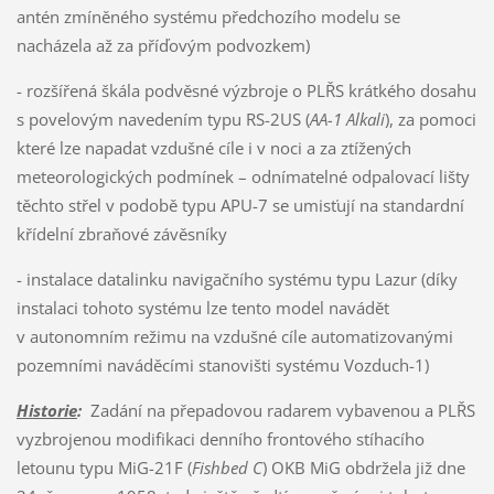
antén zmíněného systému předchozího modelu se
nacházela až za příďovým podvozkem)
- rozšířená škála podvěsné výzbroje o PLŘS krátkého dosahu
s povelovým navedením typu RS-2US (
AA-1 Alkali
), za pomoci
které lze napadat vzdušné cíle i v noci a za ztížených
meteorologických podmínek – odnímatelné odpalovací lišty
těchto střel v podobě typu APU-7 se umisťují na standardní
křídelní zbraňové závěsníky
- instalace datalinku navigačního systému typu Lazur (díky
instalaci tohoto systému lze tento model navádět
v autonomním režimu na vzdušné cíle automatizovanými
pozemními naváděcími stanovišti systému Vozduch-1)
Historie
:
Zadání na přepadovou radarem vybavenou a PLŘS
vyzbrojenou modifikaci denního frontového stíhacího
letounu typu MiG-21F (
Fishbed C
) OKB MiG obdržela již dne