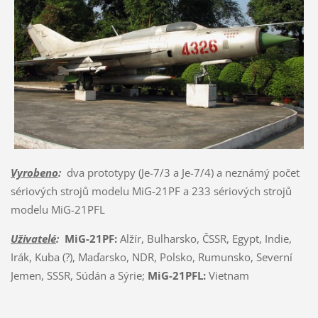
Vyrobeno
:
dva prototypy (Je-7/3 a Je-7/4) a neznámý počet
sériových strojů modelu MiG-21PF a 233 sériových strojů
modelu MiG-21PFL
Uživatelé
:
MiG-21PF:
Alžír, Bulharsko, ČSSR, Egypt, Indie,
Irák, Kuba (?), Maďarsko, NDR, Polsko, Rumunsko, Severní
Jemen, SSSR, Súdán a Sýrie;
MiG-21PFL:
Vietnam