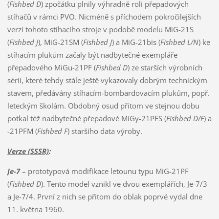
(
Fishbed D
) zpočátku plnily výhradně roli přepadových
stíhačů v rámci PVO. Nicméně s příchodem pokročilejších
verzí tohoto stíhacího stroje v podobě modelu MiG-21S
(
Fishbed J
), MiG-21SM (
Fishbed J
) a MiG-21bis (
Fishbed L/N
) ke
stíhacím plukům začaly být nadbytečné exempláře
přepadového MiGu-21PF (
Fishbed D
) ze starších výrobních
sérií, které tehdy stále ještě vykazovaly dobrým technickým
stavem, předávány stíhacím-bombardovacím plukům, popř.
leteckým školám. Obdobný osud přitom ve stejnou dobu
potkal též nadbytečné přepadové MiGy-21PFS (
Fishbed D/F
) a
-21PFM (
Fishbed F
) staršího data výroby.
Verze (SSSR)
:
Je-7
– prototypová modifikace letounu typu MiG-21PF
(
Fishbed D
). Tento model vznikl ve dvou exemplářích, Je-7/3
a Je-7/4. První z nich se přitom do oblak poprvé vydal dne
11. května 1960.