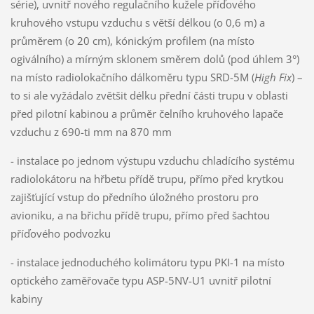
série), uvnitř nového regulačního kužele příďového
kruhového vstupu vzduchu s větší délkou (o 0,6 m) a
průměrem (o 20 cm), kónickým profilem (na místo
ogiválního) a mírným sklonem směrem dolů (pod úhlem 3°)
na místo radiolokačního dálkoměru typu SRD-5M (
High Fix
) –
to si ale vyžádalo zvětšit délku přední části trupu v oblasti
před pilotní kabinou a průměr čelního kruhového lapače
vzduchu z 690-ti mm na 870 mm
- instalace po jednom výstupu vzduchu chladícího systému
radiolokátoru na hřbetu přídě trupu, přímo před krytkou
zajišťující vstup do předního úložného prostoru pro
avioniku, a na břichu přídě trupu, přímo před šachtou
příďového podvozku
- instalace jednoduchého kolimátoru typu PKI-1 na místo
optického zaměřovače typu ASP-5NV-U1 uvnitř pilotní
kabiny