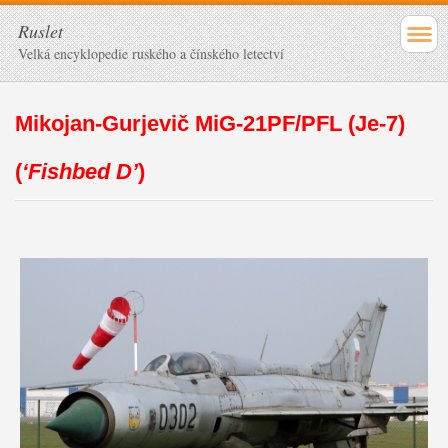
Ruslet
Velká encyklopedie ruského a čínského letectví
Mikojan-Gurjevič MiG-21PF/PFL (Je-7)
(
‘Fishbed D’
)