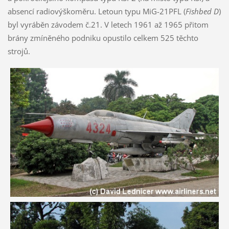
absencí radiovýškoměru. Letoun typu MiG-21PFL (
Fishbed D
)
byl vyráběn závodem č.21. V letech 1961 až 1965 přitom
brány zmíněného podniku opustilo celkem 525 těchto
strojů.