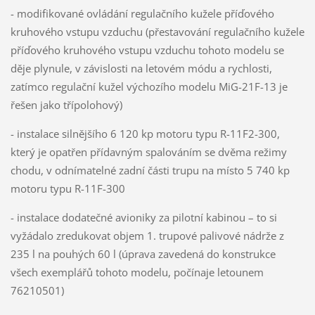
- modifikované ovládání regulačního kužele příďového
kruhového vstupu vzduchu (přestavování regulačního kužele
příďového kruhového vstupu vzduchu tohoto modelu se
děje plynule, v závislosti na letovém módu a rychlosti,
zatímco regulační kužel výchozího modelu MiG-21F-13 je
řešen jako třípolohový)
- instalace silnějšího 6 120 kp motoru typu R-11F2-300,
který je opatřen přídavným spalováním se dvěma režimy
chodu, v odnímatelné zadní části trupu na místo 5 740 kp
motoru typu R-11F-300
- instalace dodatečné avioniky za pilotní kabinou – to si
vyžádalo zredukovat objem 1. trupové palivové nádrže z
235 l na pouhých 60 l (úprava zavedená do konstrukce
všech exemplářů tohoto modelu, počínaje letounem
76210501)