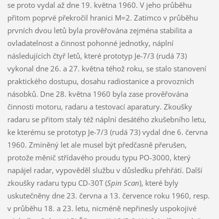
se proto vydal až dne 19. května 1960. V jeho průběhu
přitom poprvé překročil hranici M=2. Zatímco v průběhu
prvních dvou letů byla prověřována zejména stabilita a
ovladatelnost a činnost pohonné jednotky, náplní
následujících čtyř letů, které prototyp Je-7/3 (rudá 73)
vykonal dne 26. a 27. května téhož roku, se stalo stanovení
praktického dostupu, dosahu radiostanice a provozních
násobků. Dne 28. května 1960 byla zase prověřována
činnosti motoru, radaru a testovací aparatury. Zkoušky
radaru se přitom staly též náplní desátého zkušebního letu,
ke kterému se prototyp Je-7/3 (rudá 73) vydal dne 6. června
1960. Zmíněný let ale musel být předčasně přerušen,
protože měnič střídavého proudu typu PO-3000, který
napájel radar, vypověděl službu v důsledku přehřátí. Další
zkoušky radaru typu CD-30T (
Spin Scan
), které byly
uskutečněny dne 23. června a 13. července roku 1960, resp.
v průběhu 18. a 23. letu, nicméně nepřinesly uspokojivé