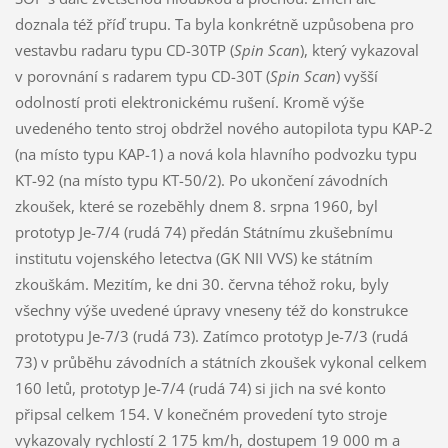
doznala též příď trupu. Ta byla konkrétně uzpůsobena pro
vestavbu radaru typu CD-30TP (
Spin Scan
), který vykazoval
v porovnání s radarem typu CD-30T (
Spin Scan
) vyšší
odolností proti elektronickému rušení. Kromě výše
uvedeného tento stroj obdržel nového autopilota typu KAP-2
(na místo typu KAP-1) a nová kola hlavního podvozku typu
KT-92 (na místo typu KT-50/2). Po ukončení závodních
zkoušek, které se rozeběhly dnem 8. srpna 1960, byl
prototyp Je-7/4 (rudá 74) předán Státnímu zkušebnímu
institutu vojenského letectva (GK NII VVS) ke státním
zkouškám. Mezitím, ke dni 30. června téhož roku, byly
všechny výše uvedené úpravy vneseny též do konstrukce
prototypu Je-7/3 (rudá 73). Zatímco prototyp Je-7/3 (rudá
73) v průběhu závodních a státních zkoušek vykonal celkem
160 letů, prototyp Je-7/4 (rudá 74) si jich na své konto
připsal celkem 154. V konečném provedení tyto stroje
vykazovaly rychlostí 2 175 km/h, dostupem 19 000 m a