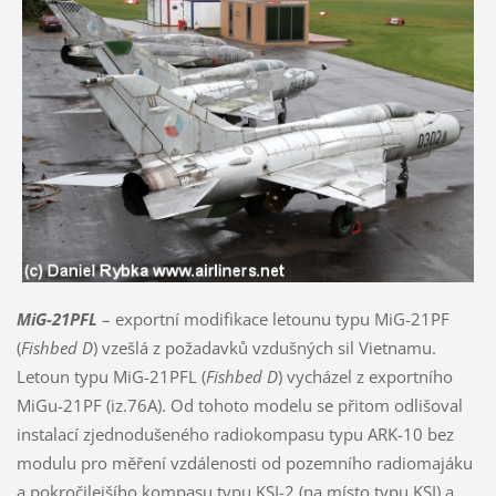
MiG-21PFL
– exportní modifikace letounu typu MiG-21PF
(
Fishbed D
) vzešlá z požadavků vzdušných sil Vietnamu.
Letoun typu MiG-21PFL (
Fishbed D
) vycházel z exportního
MiGu-21PF (iz.76A). Od tohoto modelu se přitom odlišoval
instalací zjednodušeného radiokompasu typu ARK-10 bez
modulu pro měření vzdálenosti od pozemního radiomajáku
a pokročilejšího kompasu typu KSI-2 (na místo typu KSI) a