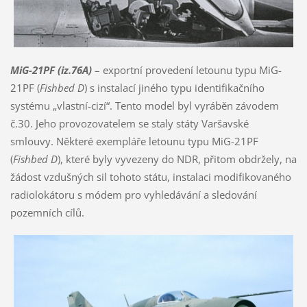
MiG-21PF (iz.76A)
– exportní provedení letounu typu MiG-
21PF (
Fishbed D
) s instalací jiného typu identifikačního
systému „vlastní-cizí“. Tento model byl vyráběn závodem
č.30. Jeho provozovatelem se staly státy Varšavské
smlouvy. Některé exempláře letounu typu MiG-21PF
(
Fishbed D
), které byly vyvezeny do NDR, přitom obdržely, na
žádost vzdušných sil tohoto státu, instalaci modifikovaného
radiolokátoru s módem pro vyhledávání a sledování
pozemních cílů.