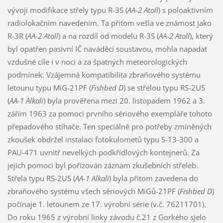
vývoji modifikace střely typu R-3S (
AA-2 Atoll
) s poloaktivním
radiolokačním navedením. Ta přitom vešla ve známost jako
R-3R (
AA-2 Atoll
) a na rozdíl od modelu R-3S (
AA-2 Atoll
), který
byl opatřen pasivní IČ naváděcí soustavou, mohla napadat
vzdušné cíle i v noci a za špatných meteorologických
podmínek. Vzájemná kompatibilita zbraňového systému
letounu typu MiG-21PF (
Fishbed D
) se střelou typu RS-2US
(
AA-1 Alkali
) byla prověřena mezi 20. listopadem 1962 a 3.
zářím 1963 za pomoci prvního sériového exempláře tohoto
přepadového stíhače. Ten speciálně pro potřeby zmíněných
zkoušek obdržel instalaci fotokulometů typu S-13-300 a
PAU-471 uvnitř nevelkých podkřídlových kontejnerů. Za
jejich pomoci byl pořizován záznam zkušebních střeleb.
Střela typu RS-2US (
AA-1 Alkali
) byla přitom zavedena do
zbraňového systému všech sériových MiGů-21PF (
Fishbed D
)
počínaje 1. letounem ze 17. výrobní série (v.č. 76211701).
Do roku 1965 z výrobní linky závodu č.21 z Gorkého sjelo