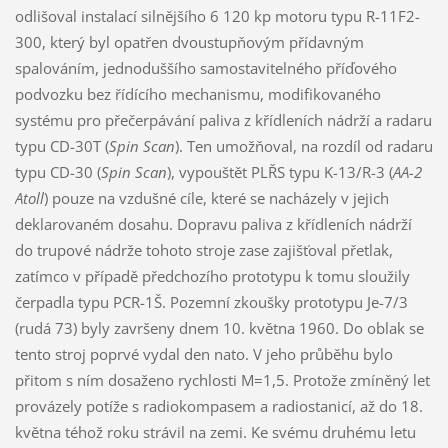
odlišoval instalací silnějšího 6 120 kp motoru typu R-11F2-
300, který byl opatřen dvoustupňovým přídavným
spalováním, jednoduššího samostavitelného příďového
podvozku bez řídícího mechanismu, modifikovaného
systému pro přečerpávání paliva z křídleních nádrží a radaru
typu CD-30T (
Spin Scan
). Ten umožňoval, na rozdíl od radaru
typu CD-30 (
Spin Scan
), vypouštět PLŘS typu K-13/R-3 (
AA-2
Atoll
) pouze na vzdušné cíle, které se nacházely v jejich
deklarovaném dosahu. Dopravu paliva z křídleních nádrží
do trupové nádrže tohoto stroje zase zajišťoval přetlak,
zatímco v případě předchozího prototypu k tomu sloužily
čerpadla typu PCR-1Š. Pozemní zkoušky prototypu Je-7/3
(rudá 73) byly završeny dnem 10. května 1960. Do oblak se
tento stroj poprvé vydal den nato. V jeho průběhu bylo
přitom s ním dosaženo rychlosti M=1,5. Protože zmíněný let
provázely potíže s radiokompasem a radiostanicí, až do 18.
května téhož roku strávil na zemi. Ke svému druhému letu