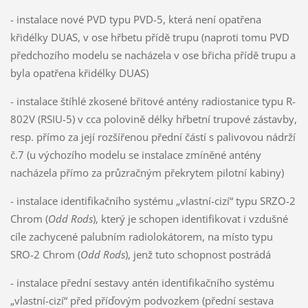
- instalace nové PVD typu PVD-5, která není opatřena
křidélky DUAS, v ose hřbetu přídě trupu (naproti tomu PVD
předchozího modelu se nacházela v ose břicha přídě trupu a
byla opatřena křidélky DUAS)
- instalace štíhlé zkosené břitové antény radiostanice typu R-
802V (RSIU-5) v cca polovině délky hřbetní trupové zástavby,
resp. přímo za její rozšířenou přední částí s palivovou nádrží
č.7 (u výchozího modelu se instalace zmíněné antény
nacházela přímo za průzračným překrytem pilotní kabiny)
- instalace identifikačního systému „vlastní-cizí“ typu SRZO-2
Chrom (
Odd Rods
), který je schopen identifikovat i vzdušné
cíle zachycené palubním radiolokátorem, na místo typu
SRO-2 Chrom (
Odd Rods
), jenž tuto schopnost postrádá
- instalace přední sestavy antén identifikačního systému
„vlastní-cizí“ před příďovým podvozkem (přední sestava