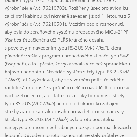
výrobní série (v.č. 76210703). Rozšířený úsek pro avioniku
za pilotní kabinou byl nicméně zaveden již od 1. letounu z 5.
výrobní série (v.č. 76210501). Mezitím padlo rozhodnutí,
aby byla do zbraňového systému přepadového MiGu-21PF
(
Fishbed D
) začleněna též PLŘS krátkého dosahu
s povelovým navedením typu RS-2US (
AA-1 Alkali
), která
původně vzešla z programu přepadového stíhače typu Su-9
(
Fishpot B
), a to i přesto, že vykazovala více než sporadickou
bojovou hodnotou. Naváděcí systém střely typu RS-2US (
AA-
1 Alkali
) totiž vyžadoval, aby se v zorném poli střeleckého
radiolokátoru nosiče v průběhu celého naváděcího procesu
nacházel nejen cíl, ale i tato střela. Díky tomu nosič střely
typu RS-2US (
AA-1 Alkali
) nemohl od okamžiku zahájení
střelby až do okamžiku zásahu provádět prudší manévry.
Střela typu RS-2US (
AA-1 Alkali
) byla proto použitelná
nanejvýš pro ničení neohrabaných těžkých bombardovacích
letounů. Důvodem tohoto rozhodnutí se staly průtahy ve