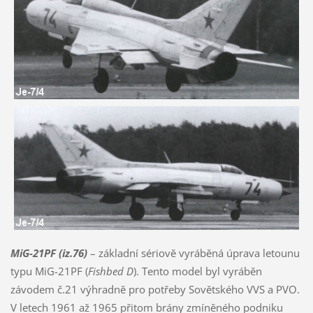
MiG-21PF (iz.76)
– základní sériově vyráběná úprava letounu
typu MiG-21PF (
Fishbed D
). Tento model byl vyráběn
závodem č.21 výhradně pro potřeby Sovětského VVS a PVO.
V letech 1961 až 1965 přitom brány zmíněného podniku