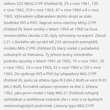
celkem 525 MiGů-21PF (
Fishbed D
), 25 v roce 1961, 135
v roce 1962, 310 v roce 1963, 47 v roce 1964 a 8 v roce
1965. Výhradním odběratelem těchto strojů se stalo
Sovětské VVS a PVO. Naproti tomu všechny MiGy-21PF
(
Fishbed D
), které vznikly v letech 1964 až 1968 na lince
moskevského závodu č.30, byly vyhrazeny na export. Závod
č.21 z Gorkého ale vyrobil též 233 sériových exemplářů
modelu MiG-21PFL (
Fishbed D
), který vzešel z požadavků
vzdušných sil Vietnamu. Ty přitom brány zmíněného
podniku opustily v letech 1961 až 1965, 10 v roce 1961, 35
v roce 1962, 16 v roce 1963, 52 v roce 1964 a 120 v roce
1965. Do výzbroje VVS a PVO byl přepadový MiG-21PF
(
Fishbed D
), spolu se střelou typu R-3 (
AA-2 Atoll
) ve verzi R-3S
(
AA-2 Atoll
), formálně zařazen výnosem ze dne 2. března
1962, jako první model z řady MiG-21 (
Fishbed
) schopný
vyhledávat a sestřelovat vzdušné cíle i v noci a za špatných
meteorologických podmínek. Letouny typu MiG-21PF