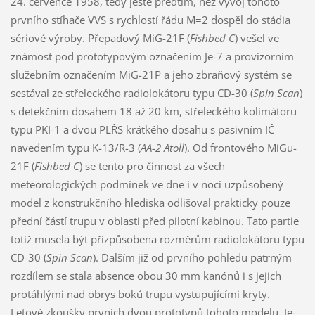
24. července 1958, tedy ještě předtím, než vývoj tohoto
prvního stíhače VVS s rychlostí řádu M=2 dospěl do stádia
sériové výroby. Přepadový MiG-21F (
Fishbed C
) vešel ve
známost pod prototypovým označením Je-7 a provizorním
služebním označením MiG-21P a jeho zbraňový systém se
sestával ze střeleckého radiolokátoru typu CD-30 (
Spin Scan
)
s detekčním dosahem 18 až 20 km, střeleckého kolimátoru
typu PKI-1 a dvou PLŘS krátkého dosahu s pasivním IČ
navedením typu K-13/R-3 (
AA-2 Atoll
). Od frontového MiGu-
21F (
Fishbed C
) se tento pro činnost za všech
meteorologických podmínek ve dne i v noci uzpůsobený
model z konstrukčního hlediska odlišoval prakticky pouze
přední částí trupu v oblasti před pilotní kabinou. Tato partie
totiž musela být přizpůsobena rozměrům radiolokátoru typu
CD-30 (
Spin Scan
). Dalším již od prvního pohledu patrným
rozdílem se stala absence obou 30 mm kanónů i s jejich
protáhlými nad obrys boků trupu vystupujícími kryty.
Letové zkoušky prvních dvou prototypů tohoto modelu, Je-