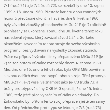
7/1 (rudá 71) a Je-7/2 (rudá 72), se rozeběhly dne 10. srpna
1959 a 18. února 1960. Přestože kariéru obou zmíněných
letounů předčasně ukončila havárie, dne 8. května 1960
byly závodní zkoušky přepadového MiGu-21P (Je-7) oficiálně
prohlášeny za ukončené. Tomu, dne 30. května téhož roku,
následoval výnos, který zavázal závod č.21 z Gorkého
okamžitým zavedením tohoto stroje do svého výrobního
programu, bez vyčkávání na výsledky zkoušek státních.
Práce na přípravě výrobní linky přepadového MiGu-21P (Je-
7) se zde přitom oficiálně rozeběhly dnem 4. června 1960.
Mezitím, dne 15. února téhož roku, byla OKB MiG pověřena
stavbou dalších dvou prototypů tohoto stroje. Třetí prototyp
MiGu-21P (Je-7) vešel ve známost jako Je-7/3 (rudá 73) a
brány prototypové dílny OKB MiG opustil již dne 15. ledna
1960, tedy ještě před vypsáním oficiální objednávky. Do
Žukovského byl přitom tento stroj přepraven ještě ten samý
den. Od předchozího prototypu se letoun Je-7/3 (rudá 73)