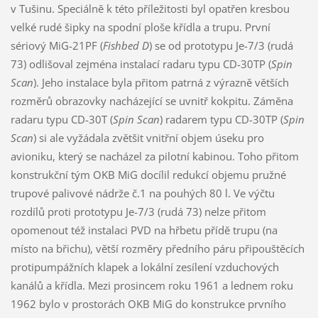
v Tušinu. Speciálně k této příležitosti byl opatřen kresbou
velké rudé šipky na spodní ploše křídla a trupu. První
sériový MiG-21PF (
Fishbed D
) se od prototypu Je-7/3 (rudá
73) odlišoval zejména instalací radaru typu CD-30TP (
Spin
Scan
). Jeho instalace byla přitom patrná z výrazně větších
rozměrů obrazovky nacházející se uvnitř kokpitu. Záměna
radaru typu CD-30T (
Spin Scan
) radarem typu CD-30TP (
Spin
Scan
) si ale vyžádala zvětšit vnitřní objem úseku pro
avioniku, který se nacházel za pilotní kabinou. Toho přitom
konstrukční tým OKB MiG docílil redukcí objemu pružné
trupové palivové nádrže č.1 na pouhých 80 l. Ve výčtu
rozdílů proti prototypu Je-7/3 (rudá 73) nelze přitom
opomenout též instalaci PVD na hřbetu přídě trupu (na
místo na břichu), větší rozměry předního páru připouštěcích
protipumpážních klapek a lokální zesílení vzduchových
kanálů a křídla. Mezi prosincem roku 1961 a lednem roku
1962 bylo v prostorách OKB MiG do konstrukce prvního