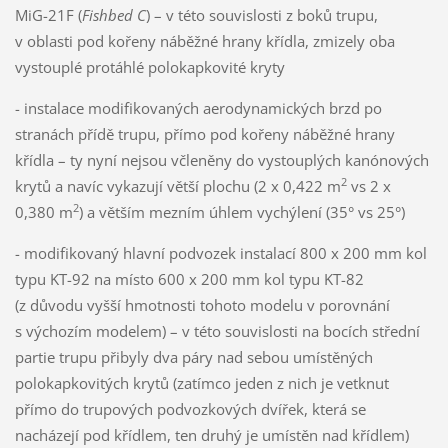
MiG-21F (
Fishbed C
) – v této souvislosti z boků trupu,
v oblasti pod kořeny náběžné hrany křídla, zmizely oba
vystouplé protáhlé polokapkovité kryty
- instalace modifikovaných aerodynamických brzd po
stranách přídě trupu, přímo pod kořeny náběžné hrany
křídla – ty nyní nejsou včleněny do vystouplých kanónových
2
krytů a navíc vykazují větší plochu (2 x 0,422 m
vs 2 x
2
0,380 m
) a větším mezním úhlem vychýlení (35° vs 25°)
- modifikovaný hlavní podvozek instalací 800 x 200 mm kol
typu KT-92 na místo 600 x 200 mm kol typu KT-82
(z důvodu vyšší hmotnosti tohoto modelu v porovnání
s výchozím modelem) – v této souvislosti na bocích střední
partie trupu přibyly dva páry nad sebou umístěných
polokapkovitých krytů (zatímco jeden z nich je vetknut
přímo do trupových podvozkových dvířek, která se
nacházejí pod křídlem, ten druhý je umístěn nad křídlem)