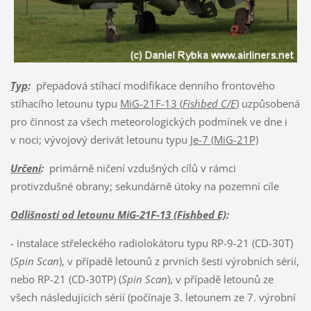
Typ
:
přepadová stíhací modifikace denního frontového
stíhacího letounu typu
MiG-21F-13 (
Fishbed C/E
)
uzpůsobená
pro činnost za všech meteorologických podmínek ve dne i
v noci; vývojový derivát letounu typu
Je-7 (MiG-21P)
Určení
:
primárně ničení vzdušných cílů v rámci
protivzdušné obrany; sekundárně útoky na pozemní cíle
Odlišnosti od letounu MiG-21F-13 (Fishbed E)
:
- instalace střeleckého radiolokátoru typu RP-9-21 (CD-30T)
(
Spin Scan
), v případě letounů z prvních šesti výrobních sérií,
nebo RP-21 (CD-30TP) (
Spin Scan
), v případě letounů ze
všech následujících sérií (počínaje 3. letounem ze 7. výrobní