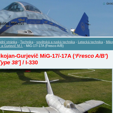
úvod
kého letectví
dní stránka
-
Technika
-
sovětská a ruská technika
-
Letecká technika
-
Miko
. a Gurjevič M.I.
-
MiG-17/-17A (Fresco A/B)
kojan-Gurjevič MiG-17/-17A (
‘Fresco A/B’
)
Type 38’
] / I-330