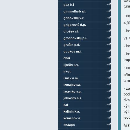
aer
gaz č.1
(úh
gimmelfarb a.l.
- i
gribovskij v.k.
4,0
grigorovič d.p.
- i
grošev v.f.
vs 
grochovskij p.i.
grušin p.d.
- i
gudkov m.i.
- i
chai
tru
iljušin s.v.
- i
irkut
pří
isaev a.m.
a m
izmajov r.a.
- z
jacenko v.p.
pod
jakovlev a.s.
dva
kai
výk
být
kalinin k.a.
levo
kemenov a.
knaapo
His