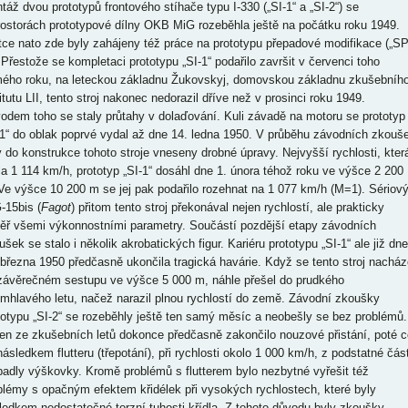
táž dvou prototypů frontového stíhače typu I-330 („SI-1“ a „SI-2“) se
rostorách prototypové dílny OKB MiG rozeběhla ještě na počátku roku 1949.
tce nato zde byly zahájeny též práce na prototypu přepadové modifikace („SP
. Přestože se kompletaci prototypu „SI-1“ podařilo završit v červenci toho
ého roku, na leteckou základnu Žukovskyj, domovskou základnu zkušebníh
itutu LII, tento stroj nakonec nedorazil dříve než v prosinci roku 1949.
odem toho se staly průtahy v dolaďování. Kuli závadě na motoru se prototyp
-1“ do oblak poprvé vydal až dne 14. ledna 1950. V průběhu závodních zkouš
y do konstrukce tohoto stroje vneseny drobné úpravy. Nejvyšší rychlosti, kter
ila 1 114 km/h, prototyp „SI-1“ dosáhl dne 1. února téhož roku ve výšce 2 200
Ve výšce 10 200 m se jej pak podařilo rozehnat na 1 077 km/h (M=1). Sériov
-15bis (
Fagot
) přitom tento stroj překonával nejen rychlostí, ale prakticky
ěř všemi výkonnostními parametry. Součástí pozdější etapy závodních
šek se stalo i několik akrobatických figur. Kariéru prototypu „SI-1“ ale již dne
 března 1950 předčasně ukončila tragická havárie. Když se tento stroj nacház
 závěrečném sestupu ve výšce 5 000 m, náhle přešel do prudkého
emhlavého letu, načež narazil plnou rychlostí do země. Závodní zkoušky
totypu „SI-2“ se rozeběhly ještě ten samý měsíc a neobešly se bez problémů.
en ze zkušebních letů dokonce předčasně zakončilo nouzové přistání, poté c
následkem flutteru (třepotání), při rychlosti okolo 1 000 km/h, z podstatné část
padly výškovky. Kromě problémů s flutterem bylo nezbytné vyřešit též
blémy s opačným efektem křidélek při vysokých rychlostech, které byly
ledkem nedostatečné torzní tuhosti křídla. Z tohoto důvodu byly zkoušky