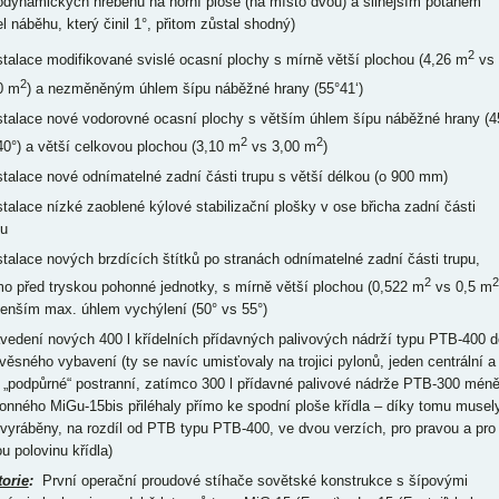
odynamických hřebenů na horní ploše (na místo dvou) a silnějším potahem
el náběhu, který činil 1°, přitom zůstal shodný)
2
nstalace modifikované svislé ocasní plochy s mírně větší plochou (4,26 m
vs
2
0 m
) a nezměněným úhlem šípu náběžné hrany (55°41‘)
nstalace nové vodorovné ocasní plochy s větším úhlem šípu náběžné hrany (4
2
2
40°) a větší celkovou plochou (3,10 m
vs 3,00 m
)
nstalace nové odnímatelné zadní části trupu s větší délkou (o 900 mm)
nstalace nízké zaoblené kýlové stabilizační plošky v ose břicha zadní části
pu
nstalace nových brzdících štítků po stranách odnímatelné zadní části trupu,
2
2
mo před tryskou pohonné jednotky, s mírně větší plochou (0,522 m
vs 0,5 m
enším max. úhlem vychýlení (50° vs 55°)
avedení nových 400 l křídelních přídavných palivových nádrží typu PTB-400 d
věsného vybavení (ty se navíc umisťovaly na trojici pylonů, jeden centrální a
 „podpůrné“ postranní, zatímco 300 l přídavné palivové nádrže PTB-300 mén
onného MiGu-15bis přiléhaly přímo ke spodní ploše křídla – díky tomu musel
 vyráběny, na rozdíl od PTB typu PTB-400, ve dvou verzích, pro pravou a pro
u polovinu křídla)
torie
:
První operační proudové stíhače sovětské konstrukce s šípovými