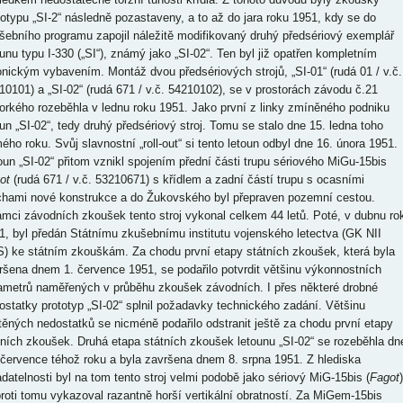
totypu „SI-2“ následně pozastaveny, a to až do jara roku 1951, kdy se do
šebního programu zapojil náležitě modifikovaný druhý předsériový exemplář
ounu typu I-330 („SI“), známý jako „SI-02“. Ten byl již opatřen kompletním
onickým vybavením. Montáž dvou předsériových strojů, „SI-01“ (rudá 01 / v.č.
10101) a „SI-02“ (rudá 671 / v.č. 54210102), se v prostorách závodu č.21
orkého rozeběhla v lednu roku 1951. Jako první z linky zmíněného podniku
oun „SI-02“, tedy druhý předsériový stroj. Tomu se stalo dne 15. ledna toho
ého roku. Svůj slavnostní „roll-out“ si tento letoun odbyl dne 16. února 1951.
oun „SI-02“ přitom vznikl spojením přední části trupu sériového MiGu-15bis
ot
(rudá 671 / v.č. 53210671) s křídlem a zadní částí trupu s ocasními
chami nové konstrukce a do Žukovského byl přepraven pozemní cestou.
ámci závodních zkoušek tento stroj vykonal celkem 44 letů. Poté, v dubnu ro
1, byl předán Státnímu zkušebnímu institutu vojenského letectva (GK NII
) ke státním zkouškám. Za chodu první etapy státních zkoušek, která byla
ršena dnem 1. července 1951, se podařilo potvrdit většinu výkonnostních
ametrů naměřených v průběhu zkoušek závodních. I přes některé drobné
ostatky prototyp „SI-02“ splnil požadavky technického zadání. Většinu
štěných nedostatků se nicméně podařilo odstranit ještě za chodu první etapy
tních zkoušek. Druhá etapa státních zkoušek letounu „SI-02“ se rozeběhla dn
 července téhož roku a byla završena dnem 8. srpna 1951. Z hlediska
adatelnosti byl na tom tento stroj velmi podobě jako sériový MiG-15bis (
Fagot
)
roti tomu vykazoval razantně horší vertikální obratností. Za MiGem-15bis