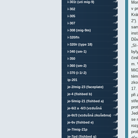
i-301t (uti mig-9)
Mon
v p
i-302
Krá
i-305
2“)
i-307
sam
i-308 (mig-9m)
inst
i-320/fn
Dův
i-320/r (type 18)
„SI
byl
i-340 (sm-1)
čin
i-350
m. 
i-360 (sm-2)
MiG
i-370 (i-1/-2)
tém
ip-201
zkou
je-2/mig-23 (faceplate)
17.
je-4 (fishbed b)
při
stř
je-5/mig-21 (fishbed a)
pro
je-6/2 a -6/3 (vzdušná
Jed
zkušebna)
je-6t/3 (vzdušná zkušebna)
se 
je-6v (fishbed e)
roz
je-7/mig-21p
pro
je-7pd (fishbed g)
důs