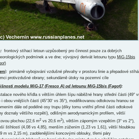
p
:
frontový stíhací letoun uzpůsobený pro činnost pouze za dobrých
eorologických podmínek a ve dne; vývojový derivát letounu typu
MiG-15bis
got
)
ení
:
primárně vybojování vzdušné převahy v prostoru linie a přepadové stíhá
ámci protivzdušné obrany; sekundárně útoky na pozemní cíle
išnosti modelu MiG-17 (Fresco A) od letounu MiG-15bis (Fagot)
:
nstalace nového křídla s větším úhlem šípu náběžné hrany střední části (49° v
) i obou vnějších částí (45°30‘ vs 35°), modifikovanou odtokovou hranou se
omením dále od podélné osy trupu (díky tomu vnitřní přímé části odtokové
ny doznaly většího rozpětí), odlišným aerodynamickým profilem, větší
2
2
kovou plochou (22,6 m
vs 20,6 m
), větším záporným vzepětím (3° vs 2°),
ší štíhlostí (4,08 vs 4,85), menším zúžením (1,23 vs 1,61), větší hloubkou
19 m vs 2,15 m), zaoblenějšími koncovými oblouky, třemi páry