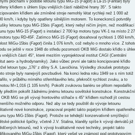
nými plochami v podobě letounů typu MiG-15 (
Fagot
) a La-15 (
Fantail
) byly
třeny křídlem s úhlem šípu vnějších částí náběžné hrany 35°. S takto
cipovaném křídlem ale zmíněné stroje nemohly létat rychleji než 1 000 až
00 km/h, i kdyby byly opatřeny silnějším motorem. To koneckonců potvrdily
ušky letounu typu MiG-15bis (
Fagot
), který nebyl ničím jiným, než modifikací
ounu typu MiG-15 (
Fagot
) s instalací 2 700 kp motoru typu VK-1 na místo 2 2
motoru typu RD-45F. Zatímco MiG-15 (
Fagot
) dosahoval rychlosti 1 050 km/h,
hlost MiGu-15bis (
Fagot
) činila 1 076 km/h, což nebylo o mnoho více. Z tohot
odu se ještě v roce 1948 do středu pozornosti OKB MiG dostalo křídlo s úhl
u vnějších částí 45°, které mezitím vyprojektoval institut CAGI (Centrální
titut aero- a hydrodynamiky). Jako vůbec první ale takto koncipované křídlo
ržel letoun typu „176“ z dílny S.A. Lavočkina. Výsledky zkoušek prototypu
oto stroje byly nanejvýš povzbudivé. Na konci ledna roku 1949 se s ním totiž
ařilo, v průběhu mírného střemhlavého letu, překročit rychlost zvuku, a to
notou M=1,016 (1 105 km/h). Pokořit zvukovou bariéru se přitom nepodařilo
dy předtím pokořit žádnému jinému letounu sovětské konstrukce. Konstrukční
 OKB MiG se při vývoji frontového stíhače s 45° křídlem rozhodl jít cestou
menšího možného odporu. Než aby se tedy pouštěl do vývoje letounu
litativně nové konstrukce, zpracoval projekt takto pojatým křídlem opatřenéh
ounu typu MiG-15bis (
Fagot
). Protože se tehdejší konzervativně smýšlející
tské politické špičky, včetně J.V. Stalina, klaněly spíše k vývoji derivátů již
ědčených letounů, než k vývoji kvalitativně nové techniky, projekt takto
ifikovaného MiGu-15bis (
Fagot
), který vešel ve známost pod prototypovým