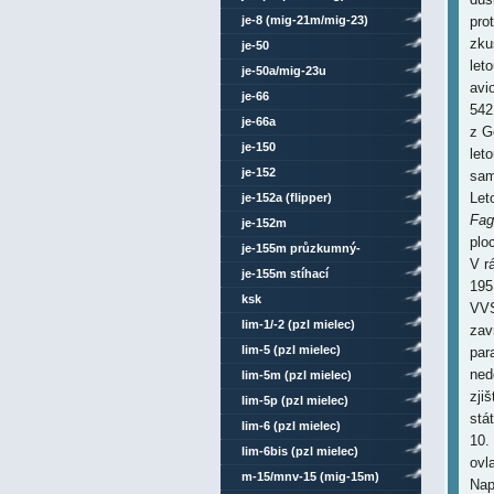
je-8 (mig-21m/mig-23)
pro
zku
je-50
let
je-50a/mig-23u
avi
je-66
542
je-66a
z G
je-150
let
je-152
sam
Let
je-152a (flipper)
Fag
je-152m
plo
je-155m průzkumný-
V r
bombardovací
je-155m stíhací
195
ksk
VVS
lim-1/-2 (pzl mielec)
zav
lim-5 (pzl mielec)
par
ned
lim-5m (pzl mielec)
zji
lim-5p (pzl mielec)
stá
lim-6 (pzl mielec)
10.
lim-6bis (pzl mielec)
ovl
m-15/mnv-15 (mig-15m)
Nap