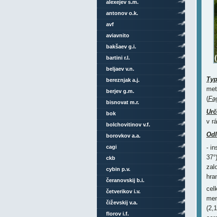
alexejev s.m.
antonov o.k.
avf
aviavnito
bakšaev g.i.
bartini r.l.
beljaev v.n.
Ty
bereznjak a.j.
met
berjev g.m.
(
Fa
bisnovat m.r.
Urč
bok
v r
bolchovitinov v.f.
Odl
borovkov a.a.
cagi
- i
37°
ckb
zal
cybin p.v.
hra
čeranovskij b.i.
cel
četverikov i.v.
men
čiževskij v.a.
(2,
florov i.f.