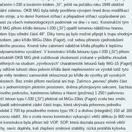
ačením I-330 a továrním kódem „SI“, ještě na počátku roku 1949 obdržel
ciální zelenou. OKB MiG byla tehdy pověřena vývojem hned dvou modifikací
oto stroje, a to denní frontové stíhací a přepadové stíhací uzpůsobené pro
nost za všech meteorologických podmínek ve dne i v noci. Konstrukční tým
 MiG přitom křídlo letounu I-330 („SI“) opatřil lomenou náběžnou hranou
hlem šípu střední části 49°. Díky tomu jej bylo možné připojit k trupu shodný
sobem, jako křídlo MiGu-15bis (
Fagot
), což sebou přineslo zjednodušení
obního procesu. Kromě toho zalomení náběžné křídla přispělo k lepšímu
odynamickému vyvážení. V konstrukci křídla letounu typu I-330 („SI“) přitom
struktéři OKB MiG plně zužitkovali zkušenosti získané v průběhu zkoušek
ěřených na studium „vývrtkových“ charakteristik letounů řady MiG-15 (
Fagot
)
y odlišné tuhosti obou polovin křídla dané nepřesnostmi ve výrobě totiž tyto
oje měly tendenci samovolně sklouznout po křídle do vývrtky při vysokých
hlostech. Bez změn přitom nezůstal ani trup. Zatímco „pevnou“ přední část
pu s jednomístným pilotním prostorem, dvěma přístrojovými sekcemi, šachto
ďového podvozku, kanónovou lafetou a hlavní (pružnou) 1 250 l palivovou
ží letoun typu I-330 („SI“) přebíral od MiGu-15bis (
Fagot
) zcela bez změn,
řípadě odnímatelné zádní části trupu, která ukrývala pohonnou jednotku
odobě 2 700 kp proudového motoru typu VK-1 a druhou (integrální) 150 až 165
ivovou nádrž, šlo o zcela novou konstrukci vykazující větší délkou (o 900 mm
é konstrukce byla přitom též VOP. SOP, která doznala pouze mírně větší
chy, navíc doplnila, kuli zlepšení směrové stability, nízká protáhlá kýlovka.