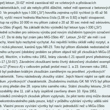
got
) letoun „SI-02“ mírně zaostával též ve vzletových a přistávacích
rakteristikách, což ale nebylo příliš důležité, neboť měl operovat z betonovýc
. Ve prospěch typu I-330 („SI“) hovořila zejména vyšší rychlost (o 45 až 56
h), vyšší mezní hodnota Machova čísla (1,08 vs 0,92) a lepší stoupavost.
tup na výšku 10 000 m mu přitom zabral o 20 až 30 sec méně než sériovém
u-15bis (
Fagot
). Na základě těchto výsledků byl letoun typu I-330 („SI“)
ledně schválen pro sériovou výrobu pod novým služebním typovým označen
-17. Do té doby byl znám jako MiG-15bis 45°. Letoun „SI-02“ ale měl i své
hy, které bylo nezbytné vychytat. Asi největší kritiku sklidil velký rozptyl, a
y nízká přesnost, kanónů typu NR-23. Toto byl přitom důsledek nedostatečně
ného uchycení (obdobný problém se přitom objevil též při zkouškách MiGu-1
ot
). Mezitím, v květnu roku 1951, brány závodu č.21 opustil první předsériov
-17 („SI-01“). Závodními zkouškami tento čtvrtý dokončený zkušební exempl
u-17 (
Fresco A
) v celkovém pořadí prošel mezi 1. a 23. červnem roku 1951.
é byl podroben krátkým zkouškám zaměřeným na prověření „vývrtkových“
rakteristik. Tomu následovaly zkoušky státní. Jejich hlavní náplní se opět sta
dium „vývrtkových“ charakteristik. Zkušebnímu institutu GK NII VVS byl přit
to stroj předán dne 28. srpna toho samého roku. Státní zkoušky letounu „SI-0
rozeběhly dne 11. září a byly úspěšně završeny dnem 10. října 1951.
ýsledků zmíněných zkoušek přitom vyplynulo, že pilot tento stroj může dosta
nekontrolovatelného pádu pouze, když v průběhu vybírání vývrtky udělá sérii
b. Vlastní proces vyvírání vývrtky byl navíc jednodušší než u MiGu-15bis