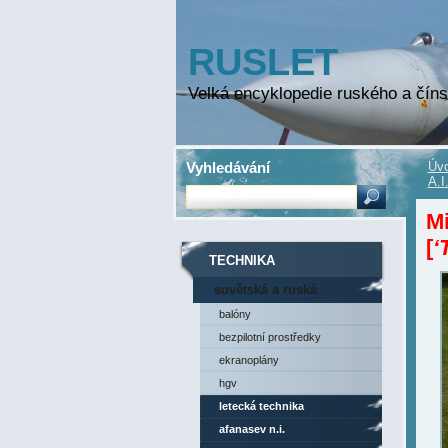
RUSLET
Velká encyklopedie ruského a číns
Vyhledávání
Úvo
A.I
Mi
[
‘
TECHNIKA
sovětská a ruská
technika
balóny
bezpilotní prostředky
ekranoplány
hgv
letecká technika
afanasev n.i.