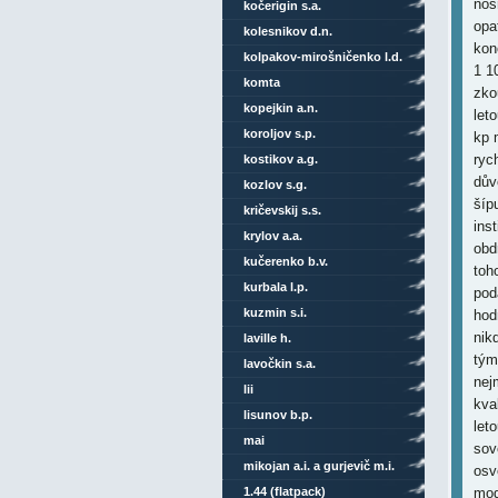
nos
kočerigin s.a.
opa
kolesnikov d.n.
kon
kolpakov-mirošničenko l.d.
1 1
komta
zko
kopejkin a.n.
let
koroljov s.p.
kp 
ryc
kostikov a.g.
dův
kozlov s.g.
šíp
kričevskij s.s.
ins
krylov a.a.
obd
kučerenko b.v.
toh
kurbala l.p.
pod
kuzmin s.i.
hod
nik
laville h.
tým
lavočkin s.a.
nej
lii
kva
lisunov b.p.
let
mai
sově
mikojan a.i. a gurjevič m.i.
osv
1.44 (flatpack)
mod