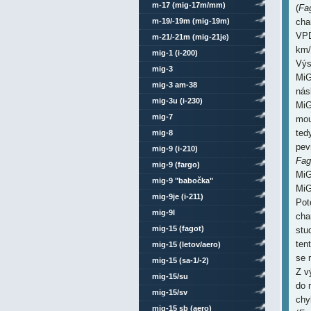
m-17 (mig-17m/mm)
(
Fa
m-19/-19m (mig-19m)
cha
VPD
m-21/-21m (mig-21je)
km/
mig-1 (i-200)
Výs
mig-3
MiG
mig-3 am-38
nás
mig-3u (i-230)
MiG
mig-7
mouc
ted
mig-8
pev
mig-9 (i-210)
Fag
mig-9 (fargo)
MiG
mig-9 "babočka"
MiG
mig-9je (i-211)
Pot
mig-9l
cha
mig-15 (fagot)
stu
ten
mig-15 (letov/aero)
se 
mig-15 (sa-1/-2)
Z v
mig-15/su
do 
mig-15/sv
chy
mig-15 sb (aero)