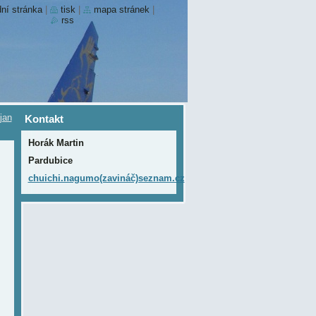
ní stránka
|
tisk
|
mapa stránek
|
rss
jan
Kontakt
Horák Martin
Pardubice
chuichi.nagumo(zavináč)seznam.cz