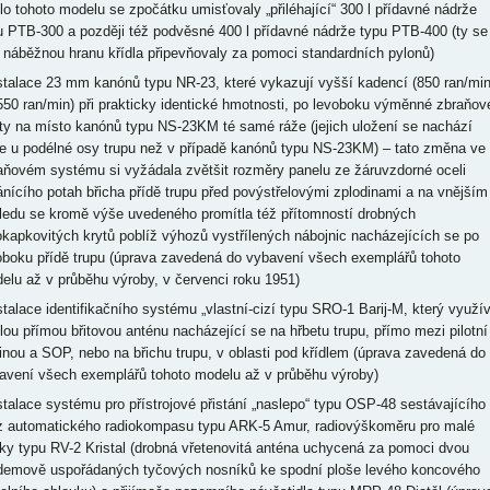
dlo tohoto modelu se zpočátku umisťovaly „přiléhající“ 300 l přídavné nádrže
u PTB-300 a později též podvěsné 400 l přídavné nádrže typu PTB-400 (ty se
 náběžnou hranu křídla připevňovaly za pomoci standardních pylonů)
nstalace 23 mm kanónů typu NR-23, které vykazují vyšší kadencí (850 ran/mi
550 ran/min) při prakticky identické hmotnosti, po levoboku výměnné zbraňov
ety na místo kanónů typu NS-23KM té samé ráže (jejich uložení se nachází
že u podélné osy trupu než v případě kanónů typu NS-23KM) – tato změna ve
aňovém systému si vyžádala zvětšit rozměry panelu ze žáruvzdorné oceli
ánícího potah břicha přídě trupu před povýstřelovými zplodinami a na vnějším
ledu se kromě výše uvedeného promítla též přítomností drobných
okapkovitých krytů poblíž výhozů vystřílených nábojnic nacházejících se po
oboku přídě trupu (úprava zavedená do vybavení všech exemplářů tohoto
elu až v průběhu výroby, v červenci roku 1951)
nstalace identifikačního systému „vlastní-cizí typu SRO-1 Barij-M, který využí
hlou přímou břitovou anténu nacházející se na hřbetu trupu, přímo mezi pilotní
inou a SOP, nebo na břichu trupu, v oblasti pod křídlem (úprava zavedená do
avení všech exemplářů tohoto modelu až v průběhu výroby)
nstalace systému pro přístrojové přistání „naslepo“ typu OSP-48 sestávajícího
z automatického radiokompasu typu ARK-5 Amur, radiovýškoměru pro malé
ky typu RV-2 Kristal (drobná vřetenovitá anténa uchycená za pomoci dvou
demově uspořádaných tyčových nosníků ke spodní ploše levého koncového