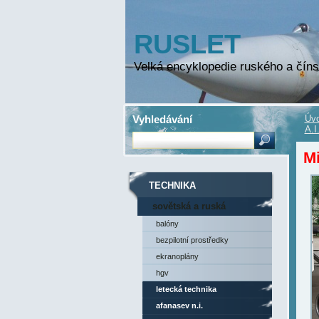
RUSLET
Velká encyklopedie ruského a číns
Vyhledávání
Úvo
A.I
Mi
TECHNIKA
sovětská a ruská
technika
balóny
bezpilotní prostředky
ekranoplány
hgv
letecká technika
afanasev n.i.