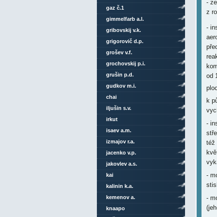
- z
gaz č.1
z r
gimmelfarb a.l.
- i
gribovskij v.k.
aer
grigorovič d.p.
pře
grošev v.f.
rea
grochovskij p.i.
kom
grušin p.d.
od 
gudkov m.i.
plo
chai
k p
iljušin s.v.
vyc
irkut
- i
isaev a.m.
stř
izmajov r.a.
též
kvě
jacenko v.p.
vyk
jakovlev a.s.
- m
kai
stis
kalinin k.a.
- m
kemenov a.
(je
knaapo