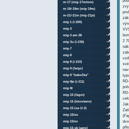
pod
m-17 (mig-17m/mm)
zvý
m-19/-19m (mig-19m)
pro
m-21/-21m (mig-21je)
zák
mig-1 (i-200)
výn
mig-3
VVS
bom
mig-3 am-38
2 7
mig-3u (i-230)
nák
mig-7
zab
mig-8
vzd
mig-9 (i-210)
své
mig-9 (fargo)
nav
typ
mig-9 "babočka"
RD-
mig-9je (i-211)
poh
mig-9l
RD-
mig-15 (fagot)
cel
mig-15 (letov/aero)
Jak
mig-15 (sa-1/-2)
Zat
mig-15/su
(
Fa
dvo
mig-15/sv
při
mig-15 sb (aero)