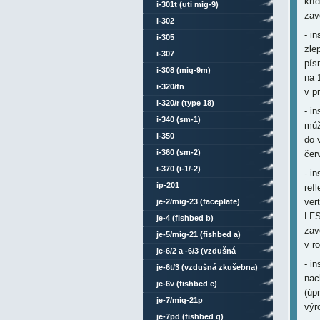
kří
i-301t (uti mig-9)
zav
i-302
- i
i-305
zle
i-307
pís
i-308 (mig-9m)
na 
i-320/fn
v p
i-320/r (type 18)
- i
i-340 (sm-1)
můž
i-350
do 
i-360 (sm-2)
čer
i-370 (i-1/-2)
- i
ip-201
ref
ver
je-2/mig-23 (faceplate)
LFS
je-4 (fishbed b)
zav
je-5/mig-21 (fishbed a)
v r
je-6/2 a -6/3 (vzdušná
- i
zkušebna)
je-6t/3 (vzdušná zkušebna)
nac
je-6v (fishbed e)
(úp
je-7/mig-21p
výr
je-7pd (fishbed g)