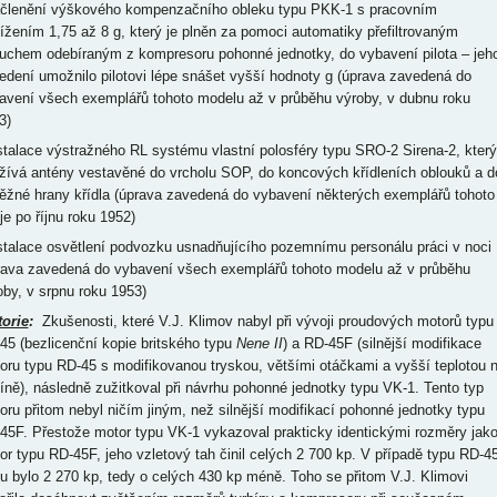
ačlenění výškového kompenzačního obleku typu PKK-1 s pracovním
tížením 1,75 až 8 g, který je plněn za pomoci automatiky přefiltrovaným
uchem odebíraným z kompresoru pohonné jednotky, do vybavení pilota – jeh
edení umožnilo pilotovi lépe snášet vyšší hodnoty g (úprava zavedená do
avení všech exemplářů tohoto modelu až v průběhu výroby, v dubnu roku
3)
nstalace výstražného RL systému vlastní polosféry typu SRO-2 Sirena-2, který
žívá antény vestavěné do vrcholu SOP, do koncových křídleních oblouků a d
ěžné hrany křídla (úprava zavedená do vybavení některých exemplářů tohoto
je po říjnu roku 1952)
nstalace osvětlení podvozku usnadňujícího pozemnímu personálu práci v noci
rava zavedená do vybavení všech exemplářů tohoto modelu až v průběhu
oby, v srpnu roku 1953)
torie
:
Zkušenosti, které V.J. Klimov nabyl při vývoji proudových motorů typu
45 (bezlicenční kopie britského typu
Nene II
) a RD-45F (silnější modifikace
oru typu RD-45 s modifikovanou tryskou, většími otáčkami a vyšší teplotou 
bíně), následně zužitkoval při návrhu pohonné jednotky typu VK-1. Tento typ
oru přitom nebyl ničím jiným, než silnější modifikací pohonné jednotky typu
45F. Přestože motor typu VK-1 vykazoval prakticky identickými rozměry jak
or typu RD-45F, jeho vzletový tah činil celých 2 700 kp. V případě typu RD-4
u bylo 2 270 kp, tedy o celých 430 kp méně. Toho se přitom V.J. Klimovi