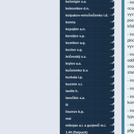
kočerigin s.a.
- i
oca
kolesnikov d.n.
vyv
kolpakov-mirošničenko l.d.
pos
komta
křid
kopejkin a.n.
- i
koroljov s.p.
plo
kostikov a.g.
vyv
kozlov s.g.
- i
kričevskij s.s.
odd
krylov a.a.
sou
kučerenko b.v.
sta
kurbala l.p.
- i
kuzmin s.i.
- i
laville h.
- i
lavočkin s.a.
kom
lii
- in
lisunov b.p.
typ
mai
- n
mikojan a.i. a gurjevič m.i.
při
1.44 (flatpack)