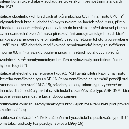
esílená konstrukce draku v souladu se Sovětskými pevnostními standardy
oku 1947
2
2
nstalace obdélníkových brzdících štítků s plochou 0,5 m
na místo 0,48 m
odynamických brzd s lichoběžníkovým tvarem na bocích zádě trupu, přímo
d tryskou pohonné jednotky (tento zásah do konstrukce představoval přímou
kci na samovolné zvedání nosu při rozevírání aerodynamických brzd, které
plikovalo zaměřování cíle při střelbě); všechny letouny tohoto typu vyrobené
1. září roku 1952 obdržely modifikované aerodynamické brzdy ze zvětšenou
2
chou na 0,8 m
(ty vznikly pouhým přidáním větších potahových plechů
2
ůvodním 0,5 m
aerodynamickým brzdám a vykazovaly identickým úhlem
hýlení, tedy 55°)
nstalace střeleckého zaměřovače typu ASP-3N uvnitř pilotní kabiny na místo
eleckého zaměřovače typu ASP-1N (tento zaměřovač se nicméně později stal
 standardem pro starší MiG-15); všechny letouny tohoto typu vyrobené od
tna roku 1953 obdržely instalaci střeleckého zaměřovače typu ASP-3NM, kte
azoval vyšší přesností a kratší dobou zaměření
odifikované ovládání aerodynamických brzd (jejich rozevření nyní pilot provád
knutím tlačítka)
odifikované ovládání křidélek začleněním hydraulického posilovače typu BU-1
ho instalaci obdržely též pozdější sériové MiGy-15)