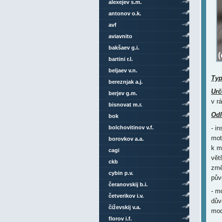
alexejev s.m.
antonov o.k.
avf
aviavnito
bakšaev g.i.
bartini r.l.
beljaev v.n.
Ty
bereznjak a.j.
Urč
berjev g.m.
v r
bisnovat m.r.
Odl
bok
bolchovitinov v.f.
- i
mot
borovkov a.a.
k m
cagi
vět
ckb
změ
cybin p.v.
pův
čeranovskij b.i.
- m
četverikov i.v.
dův
čiževskij v.a.
mode
florov i.f.