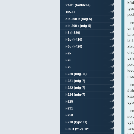
kří
23-01 (faithless)
typ
105.11
pod
dis-200 it (mig-5)
- i
dis-200 t (mig-5)
vs 
i-3 (i-380)
laf
i-3p (i-410)
blí
zbr
i-3u (i-420)
chr
i-7k
vzh
i-7u
pol
i-75
lev
i-220 (mig-11)
mod
i-221 (mig-7)
- i
i-222 (mig-7)
ští
i-224 (mig-7)
kab
i-225
vyb
i-231
- i
i-250
se 
výš
i-270 (type 11)
tan
i-301t (ft-2) "ll"