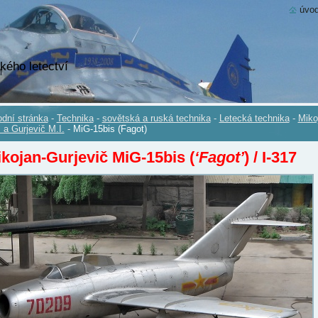
úvod
kého letectví
dní stránka
-
Technika
-
sovětská a ruská technika
-
Letecká technika
-
Miko
. a Gurjevič M.I.
-
MiG-15bis (Fagot)
kojan-Gurjevič MiG-15bis (
‘Fagot’
) / I-317