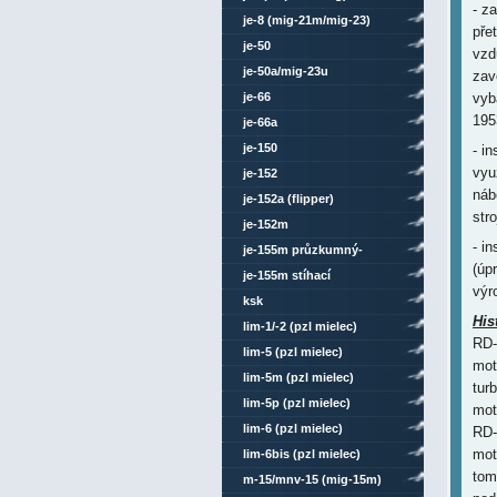
- z
je-8 (mig-21m/mig-23)
pře
je-50
vzd
je-50a/mig-23u
zav
vyb
je-66
195
je-66a
je-150
- i
vyu
je-152
náb
je-152a (flipper)
stro
je-152m
- i
je-155m průzkumný-
(úp
bombardovací
je-155m stíhací
výr
ksk
His
lim-1/-2 (pzl mielec)
RD-
lim-5 (pzl mielec)
mot
lim-5m (pzl mielec)
tur
lim-5p (pzl mielec)
mot
lim-6 (pzl mielec)
RD-
mot
lim-6bis (pzl mielec)
tom
m-15/mnv-15 (mig-15m)