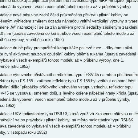
delního oblouku) a přijímače pozemního návěstidla typu MRP-48 Djatěl (úprav
edená do vybavení všech exemplářů tohoto modelu až v průběhu výroby)
nstalace nové odsuvné zadní části průzračného překrytu pilotní kabiny se
pšeným výhledem směrem dozadu náhradou vnitřní vertikální výztuhy s tvar
mene „W“ nacházející se za záhlavníkem pilotní sedačky zesíleným zasklen
10 mm (úprava zavedená do konstrukce všech exemplářů tohoto modelu až
růběhu výroby, v průběhu roku 1952)
nstalace druhé páky pro spuštění katapultáže po levé ruce – díky tomu pilot
e nyní aktivovat nouzové opuštění kabiny oběma rukama (úprava zavedená
vybavení všech exemplářů tohoto modelu až v průběhu výroby, dne 1.
vence roku 1952)
nstalace výsuvného přistávacího reflektoru typu LFSV-45 na místo přistávacíh
lektoru typu FS-155 - zatímco reflektor typu FS-155 byl vetknut do horní části
tikální dělící přepážky příďového kruhového vstupu vzduchu, reflektor typu
V-45 se vysouval, směrem dolů, z levého kořene náběžné hrany křídla (úpra
edená do vybavení všech exemplářů tohoto modelu až v průběhu výroby,
oce 1952)
nstalace UKV radiostanice typu RSIU-3, která využívá zkosenou břitovou anté
házející se po pravoboku pilotní kabiny, na místo radiostanice typu RSI-6K
rava zavedená do vybavení všech exemplářů tohoto modelu až v průběhu
oby, v listopadu roku 1952)