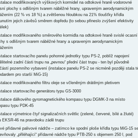
nstalace modifikovaných výškových kormidel na odtokové hraně vodorovné
sní plochy s odlišným tvarem náběžné hrany, upraveným aerodynamickým
ážením (22 % vs 18 %) a zvětšenou hloubkou na 21% tloušťky křídla
unutím jejich závěsů směrem dopředu (to sebou přineslo zvýšení efektivity
élek)
nstalace modifikovaného směrového kormidla na odtokové hraně svislé ocasní
chy s odlišným tvarem náběžné hrany a upraveným aerodynamickým
ážením
nstalace startovacího panelu pohonné jednotky typu PS-2, poblíž napojení
ělitelné zadní části trupu na „pevnou“ přední část trupu - ten byl původně
částí pozemního vybavení (instalace panelu PS-2 se nicméně později stala t
ndardem pro starší MiG-15)
nstalace modifikovaného filtru oleje se včleněným drátěným pletivem
nstalace startovacího generátoru typu GS-3000
nstalace dálkového gyromagnetického kompasu typu DGMK-3 na místo
pasu typu PDK-45
stalace výmetnice čtyř signalizačních světlic (zelené, červené, bílé a žluté)
u EKSR-46 na pravoboku zádě trupu
ové přídavné palivové nádrže – zatímco ke spodní ploše křídla typu MiG-15 s
pevňovaly „přiléhající“ přídavné nádrže typu PTB-250 s objemem 250 l, pod