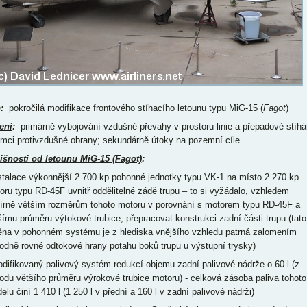
p
:
pokročilá modifikace frontového stíhacího letounu typu
MiG-15 (
Fagot
)
ení
:
primárně vybojování vzdušné převahy v prostoru linie a přepadové stíhá
ámci protivzdušné obrany; sekundárně útoky na pozemní cíle
išnosti od letounu MiG-15 (Fagot)
:
nstalace výkonnější 2 700 kp pohonné jednotky typu VK-1 na místo 2 270 kp
oru typu RD-45F uvnitř oddělitelné zádě trupu – to si vyžádalo, vzhledem
írně větším rozměrům tohoto motoru v porovnání s motorem typu RD-45F a
šímu průměru výtokové trubice, přepracovat konstrukci zadní části trupu (tato
na v pohonném systému je z hlediska vnějšího vzhledu patrná zalomením
odně rovné odtokové hrany potahu boků trupu u výstupní trysky)
odifikovaný palivový systém redukcí objemu zadní palivové nádrže o 60 l (z
odu většího průměru výrokové trubice motoru) - celková zásoba paliva tohoto
lu činí 1 410 l (1 250 l v přední a 160 l v zadní palivové nádrži)