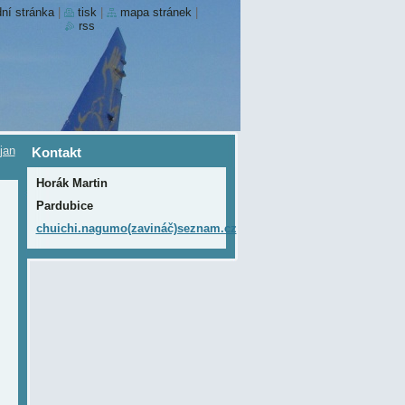
ní stránka
|
tisk
|
mapa stránek
|
rss
jan
Kontakt
Horák Martin
Pardubice
chuichi.nagumo(zavináč)seznam.cz