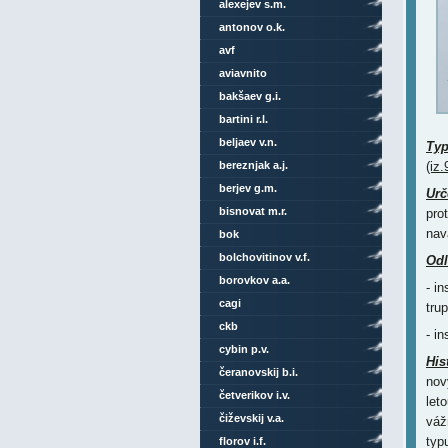
alexejev s.m.
antonov o.k.
avf
aviavnito
bakšaev g.i.
bartini r.l.
beljaev v.n.
Ty
bereznjak a.j.
(iz.
berjev g.m.
Urč
bisnovat m.r.
pro
nav
bok
bolchovitinov v.f.
Odl
borovkov a.a.
- i
cagi
tru
ckb
- i
cybin p.v.
His
čeranovskij b.i.
nov
četverikov i.v.
let
čiževskij v.a.
váž
typ
florov i.f.