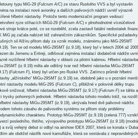
 letouny typu MiG-29 (
Fulcrum A/C
) ze stavu Ruského VVS a byl vystavěn
ména na instalaci nové avioniky a dalších palivových nádrží uvnitř výrazně
šířené hřbetní nástavby. Protože tento modernizační program vedoucí
řetvoření ryze stíhacích MiGů-29 (
Fulcrum A/C
) v plnohodnotné víceúčelové
ové stroje krátce poté, co se rozeběhl, zcela zastavil fatální nedostatek financ
 MiG jej začala nabízet též zahraničním zákazníkům. Specifické požadavky
ušných sil Alžíru přitom daly za vznik modelu, známému jako MiG-29SMT
.9.19). Ten se od modelu MiG-29SMT (iz.9.18), který byl v letech 2004 až 200
ezen do Jemenu a Eritreji, odlišoval zejména instalací dodatečné nádrže uvni
azně rozšířené hřbetní nástavby v oblasti za pilotní kabinou. Hřbetní nástavb
u-29SMT (iz.9.19) měla ale odlišný tvar než hřbetní nástavba MiGu-29SMT
9.17) (
Fulcrum F
), který byl určen pro Ruské VVS. Zatímco průměr hřbetní
tavby „alžírského“ MiGu-29SMT (iz.9.19) se, obdobně jako u o poznání menš
etní nástavby modelu MiG-29S (
Fulcrum C
), přibližné v polovině délky trupu
kově snižoval, hřbetní nástavba MiGu-29SMT (iz.9.17) (
Fulcrum F
) se táhla 
i trysky pohonných jednotek. Hřbetní nástavba tohoto modelu totiž, na rozdíl
hřbetní nástavby MiGu-29SMT (iz.9.19), ukrývala hned dvě palivové nádrže.
odem tohoto zásahu do palivového systému se přitom staly problémy
odynamického charakteru. Prototyp MiGu-29SMT (iz.9.19) (zelená 777) vznikl
verzí posledního, třetího, vývojového prototypu MiGu-29SMT (iz.9.18) (modrá
) a svůj veřejný debut si odbyl na airshow IDEX 2007, která se konala v Duba
dtím ale obdržel nástřik nové kamufláže, která se sestávala z nepravidelných