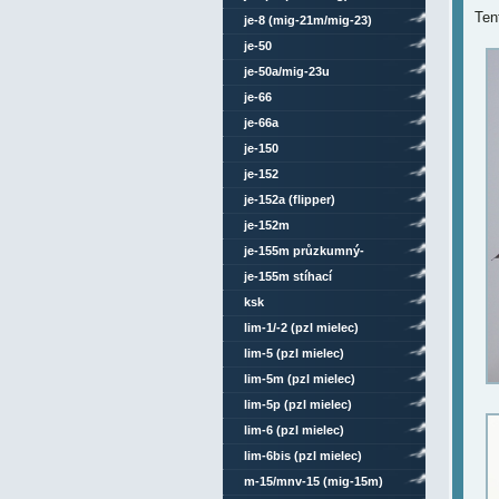
Ten
je-8 (mig-21m/mig-23)
je-50
je-50a/mig-23u
je-66
je-66a
je-150
je-152
je-152a (flipper)
je-152m
je-155m průzkumný-
bombardovací
je-155m stíhací
ksk
lim-1/-2 (pzl mielec)
lim-5 (pzl mielec)
lim-5m (pzl mielec)
lim-5p (pzl mielec)
lim-6 (pzl mielec)
lim-6bis (pzl mielec)
m-15/mnv-15 (mig-15m)