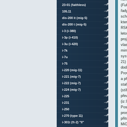
(
Fu
23-01 (faithless)
řad
105.11
sch
dis-200 it (mig-5)
kte
dis-200 t (mig-5)
RSK
i-3 (i-380)
leto
i-3p (i-410)
pro
i-3u (i-420)
vla
mim
i-7k
sys
i-7u
21)
i-75
dod
i-220 (mig-11)
Pro
i-221 (mig-7)
a p
i-222 (mig-7)
sta
i-224 (mig-7)
(st
pře
i-225
(iz
i-231
Pos
i-250
pro
i-270 (type 11)
při
i-301t (ft-2) "ll"
MiG