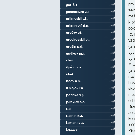
pro
gaz č.1
zej
gimmelfarb a.l.
roz
gribovskij v.k.
k p
grigorovič d.p.
boj
grošev v.f.
RSK
grochovskij p.i.
vzd
(iz
grušin p.d.
vyv
gudkov m.i.
výr
chai
MiG
iljušin s.v.
(iz.
irkut
nás
isaev a.m.
hřb
izmajov r.a.
sko
mez
jacenko v.p.
od 
jakovlev a.s.
Dův
kai
aer
kalinin k.a.
kon
kemenov a.
777
knaapo
Pře