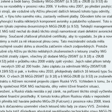
í zelené a šedé barvy. Dodávky MiGů-29SMT (iz.9.18) a -29UB (iz.9.53) do
íru se rozeběhly v prosinci roku 2006. V květnu roku 2007, po předání pouhýc
i strojů, ale vzdušné síly Alžíru převzetí dalších letounů tohoto typu odmítly,
ež, v říjnu toho samého roku, zastavily veškeré platby. Důvodem toho se sta
yhovující kvalita některých komponent avioniky a palubního vybavení. Toto s
tom týkalo zejména dvoumístných MiGů-29UB (iz.9.53). Tehdejší managemen
 MiG totiž nechal do draků těchto strojů namontovat staré defektní avionick
témy. Současně zfalšoval příslušně certifikáty, aby to vypadalo, že jde a nov
témy a mohl za ně inkasovat plnou cenu. Tato mezinárodní ostuda měla
ozřejmě soudní dohru a skončila zatčením všech zodpovědných. Protože
ušné síly Alžíru po těchto neblahých zkušenostech o letouny značky MiG
mžitě ztratily zájem, všechny již dodané MiGy-29SMT (iz.9.18) a -29UB
9.53) ještě v průběhu roku 2008 vrátily zpět výrobci. Jejich nálet přitom tehdy
il necelých 100 až 200 hodin. Jako záplatu za odmítnuté MiGy-29SMT/UB
.9.19/9.53) si pak, v květnu roku 2010, přiobjednaly dalších 16 letounů typu Su
KA. O všech 28 MiGů-29SMT (iz.9.18) a 6 MiGů-29UB (iz.9.53) ze zrušenéh
traktu s Alžírem nicméně projevilo zájem Ruské VVS. Vzhledem k tomu, že 
dy společnost RSK MiG nacházela, díky velmi tíživé finanční situaci,
hrožení, a Ruská vláda nestála o její zánik, na pořízení těchto strojů vyčlenila
řebné finanční prostředky. K tomuto kroku přitom Ruskou vládu v neposlední
ě přiměla též havárie jednoho MiGu-29 (
Fulcrum
) z prosince roku 2008, která
la k dočasnému uzemnění všech letounů této řady ze stavu VVS. Zmíněná
oda byla totiž důsledkem absolutně neutěšeného technického stavu MiGů-29