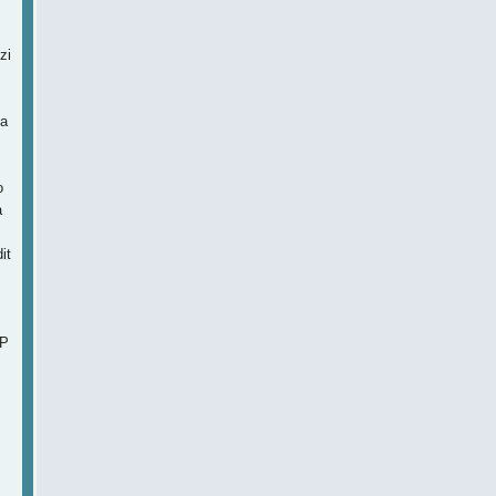
zi
na
o
a
it
BP