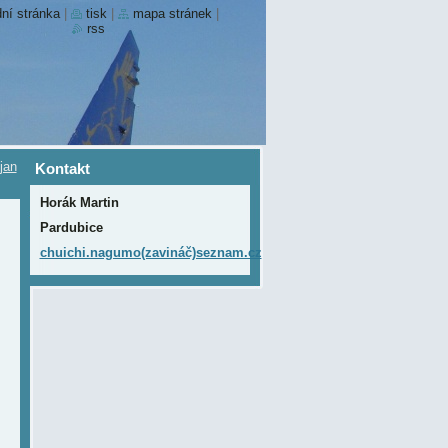
ní stránka
|
tisk
|
mapa stránek
|
rss
jan
Kontakt
Horák Martin
Pardubice
chuichi.nagumo(zavináč)seznam.cz