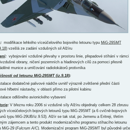
p
:
modifikace lehkého víceúčelového bojového letounu typu
MiG-29SMT
9.18)
vzešlá ze zadání vzdušných sil Alžíru
ení
:
vybojování vzdušné převahy v prostoru linie, přepadové stíhání v rámci
tivzdušné obrany, ničení pozemních a hladinových cílů za pomoci přesně
áděné munice a umlčování radiolokátorů protivníka
išnosti od letounu MiG-29SMT (iz.9.18)
:
nstalace dodatečné palivové nádrže uvnitř výrazně zvětšené přední části
pové hřbetní nástavby, v oblasti přímo za pilotní kabinu
nstalace odlišného avionického vybavení
torie
:
V březnu roku 2006 si vzdušné síly Alžíru objednaly celkem 28 zbrusu
ých víceúčelových bojových letounů typu MiG-29SMT (a 6 cvičně-bojových
ounů typu MiG-29UB/iz.9.53). Alžír se tak stal, po Jemenu a Eritreji, třetím
ným zájemcem a tento produkt modernizačního programu stíhacího letounu
u MiG-29 (
Fulcrum A/C
). Modernizační program MiG-29SMT byl původně urč