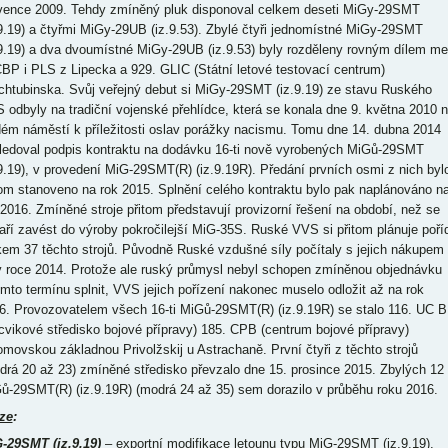
vence 2009. Tehdy zmíněný pluk disponoval celkem deseti MiGy-29SMT
.9.19) a čtyřmi MiGy-29UB (iz.9.53). Zbylé čtyři jednomístné MiGy-29SMT
.9.19) a dva dvoumístné MiGy-29UB (iz.9.53) byly rozděleny rovným dílem me
CBP i PLS z Lipecka a 929. GLIC (Státní letové testovací centrum)
chtubinska. Svůj veřejný debut si MiGy-29SMT (iz.9.19) ze stavu Ruského
 odbyly na tradiční vojenské přehlídce, která se konala dne 9. května 2010 
ém náměstí k příležitosti oslav porážky nacismu. Tomu dne 14. dubna 2014
ledoval podpis kontraktu na dodávku 16-ti nově vyrobených MiGů-29SMT
.9.19), v provedení MiG-29SMT(R) (iz.9.19R). Předání prvních osmi z nich byl
tom stanoveno na rok 2015. Splnění celého kontraktu bylo pak naplánováno n
 2016. Zmíněné stroje přitom představují provizorní řešení na období, než se
aří zavést do výroby pokročilejší MiG-35S. Ruské VVS si přitom plánuje poříd
kem 37 těchto strojů. Původně Ruské vzdušné síly počítaly s jejich nákupem
 v roce 2014. Protože ale ruský průmysl nebyl schopen zmíněnou objednávku
omto termínu splnit, VVS jejich pořízení nakonec muselo odložit až na rok
6. Provozovatelem všech 16-ti MiGů-29SMT(R) (iz.9.19R) se stalo 116. UC 
cvikové středisko bojové přípravy) 185. CPB (centrum bojové přípravy)
omovskou základnou Privolžskij u Astrachaně. První čtyři z těchto strojů
drá 20 až 23) zmíněné středisko převzalo dne 15. prosince 2015. Zbylých 12
ů-29SMT(R) (iz.9.19R) (modrá 24 až 35) sem dorazilo v průběhu roku 2016.
ze
:
-29SMT (iz.9.19)
– exportní modifikace letounu typu MiG-29SMT (iz.9.19).