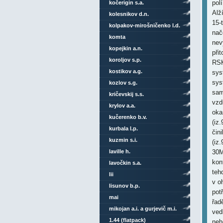
pol
kočerigin s.a.
Alž
kolesnikov d.n.
15-t
kolpakov-mirošničenko l.d.
nač
komta
nev
kopejkin a.n.
při
koroljov s.p.
RSK
kostikov a.g.
sys
sys
kozlov s.g.
sam
kričevskij s.s.
vzd
krylov a.a.
oka
kučerenko b.v.
(iz.
kurbala l.p.
čin
kuzmin s.i.
(iz
laville h.
30M
kon
lavočkin s.a.
teh
lii
v o
lisunov b.p.
pot
mai
řad
mikojan a.i. a gurjevič m.i.
ved
1.44 (flatpack)
neh