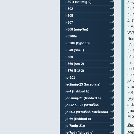
i-301t (uti mig-9)
čer
(iz
i-302
(iz
i-305
4. 
i-307
z A
i-308 (mig-9m)
VVS
i-320/fn
Rud
i-320/r (type 18)
nás
i-340 (sm-1)
(iz
při
i-350
rok
i-360 (sm-2)
pod
i-370 (i-1/-2)
cel
ip-201
již
je-2/mig-23 (faceplate)
v t
je-4 (fishbed b)
201
je-5/mig-21 (fishbed a)
(Vý
s d
je-6/2 a -6/3 (vzdušná
(mo
zkušebna)
je-6t/3 (vzdušná zkušebna)
MiG
je-6v (fishbed e)
Ver
je-7/mig-21p
MiG
je-7pd (fishbed g)