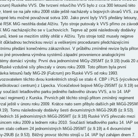
lcrum
) Ruského VVS. Dle tvrzení mluvčího VVS bylo z cca 300 letounů této
y, které se na jaře roku 2008 stále ještě nacházely u bojových útvarů VVS, za
opné letu možné považovat sotva 100. Jako první byly VVS předány letouny,
ré RSK MiG nestihla dodat Alžíru. Tyto stroje putovaly k VVS přímo ze závod
 MiG nacházejícího se v Luchovicích. Teprve až poté následovaly dodávky
unů, které se mezitím stihly ohřát v Alžíru. Tyto stroje totiž musely nejprve
jít důkladnou technickou revizí a veškerými procedurami předcházejícími
stnímu předání konečnému zákazníkovi. V průběhu zmíněné revize byla přit
o jiné provedena výměna systémů západní provenience analogickými
témy domácí výroby. První dva jednomístné MiGy-29SMT (iz.9.19) (rudá 20 
 Ruské vzdušné síly převzaly v únoru roku 2009. Toto přitom byla první
ávka letounů řady MiG-29 (
Fulcrum
) pro Ruské VVS od roku 1993.
vozovatelem těchto dvou konkrétních strojů se stalo 4. CBP i PLS (výcvikov
řeškolovací centrum) z Lipecka. Víceúčelové bojové MiGy-29SMT (iz.9.19) s
ly součástí letadlového parku jediného řadového útvaru VVS, a to 14. IAP
íhací regiment) z Kurska. Prvních pět těchto strojů přitom zmíněný regiment
vzal ještě v únoru roku 2009. Krátce nato sem přibylo dalších pět MiGů-29S
.9.19). Tomu následovaly dodávky šesti dvoumístných MiGů-29UB (iz.9.53).
ledních 16 jednomístných MiGů-29SMT (iz.9.18) Ruské VVS převzalo mezi
sincem roku 2009 a lednem roku 2010. Součástí letadlového parku 14. IAP s
tom stalo celkem 24 jednomístných MiGů-29SMT (iz.9.19) a 4 dvoumístné
y-29UB (iz.9.53). Běžný provoz těchto strojů u 14. IAP byl zahájen dnem 7.