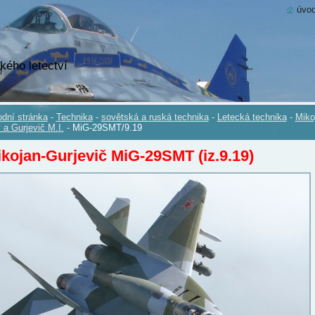
úvod
kého letectví
dní stránka
-
Technika
-
sovětská a ruská technika
-
Letecká technika
-
Miko
. a Gurjevič M.I.
-
MiG-29SMT/9.19
kojan-Gurjevič MiG-29SMT (iz.9.19)