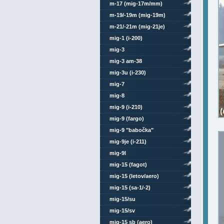
m-17 (mig-17m/mm)
m-19/-19m (mig-19m)
m-21/-21m (mig-21je)
mig-1 (i-200)
mig-3
mig-3 am-38
mig-3u (i-230)
mig-7
mig-8
mig-9 (i-210)
mig-9 (fargo)
mig-9 "babočka"
mig-9je (i-211)
mig-9l
mig-15 (fagot)
mig-15 (letov/aero)
mig-15 (sa-1/-2)
mig-15/su
mig-15/sv
mig-15 sb (aero)