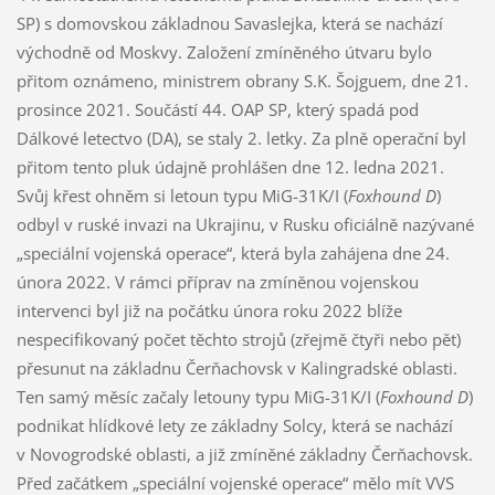
SP) s domovskou základnou Savaslejka, která se nachází
východně od Moskvy. Založení zmíněného útvaru bylo
přitom oznámeno, ministrem obrany S.K. Šojguem, dne 21.
prosince 2021. Součástí 44. OAP SP, který spadá pod
Dálkové letectvo (DA), se staly 2. letky. Za plně operační byl
přitom tento pluk údajně prohlášen dne 12. ledna 2021.
Svůj křest ohněm si letoun typu MiG-31K/I (
Foxhound D
)
odbyl v ruské invazi na Ukrajinu, v Rusku oficiálně nazývané
„speciální vojenská operace“, která byla zahájena dne 24.
února 2022. V rámci příprav na zmíněnou vojenskou
intervenci byl již na počátku února roku 2022 blíže
nespecifikovaný počet těchto strojů (zřejmě čtyři nebo pět)
přesunut na základnu Čerňachovsk v Kalingradské oblasti.
Ten samý měsíc začaly letouny typu MiG-31K/I (
Foxhound D
)
podnikat hlídkové lety ze základny Solcy, která se nachází
v Novogrodské oblasti, a již zmíněné základny Čerňachovsk.
Před začátkem „speciální vojenské operace“ mělo mít VVS