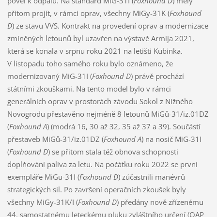
povel k odpalu. Na standard MiG-31I (
Foxhound D
) měly
přitom projít, v rámci oprav, všechny MiGy-31K (
Foxhound
D
) ze stavu VVS. Kontrakt na provedení oprav a modernizace
zmíněných letounů byl uzavřen na výstavě Armija 2021,
která se konala v srpnu roku 2021 na letišti Kubinka.
V listopadu toho samého roku bylo oznámeno, že
modernizovaný MiG-31I (
Foxhound D
) právě prochází
státními zkouškami. Na tento model bylo v rámci
generálních oprav v prostorách závodu Sokol z Nižného
Novogrodu přestavěno nejméně 8 letounů MiGů-31/iz.01DZ
(
Foxhound A
) (modrá 16, 30 až 32, 35 až 37 a 39). Součástí
přestaveb MiGů-31/iz.01DZ (
Foxhound A
) na nosič MiG-31I
(
Foxhound D
) se přitom stala též obnova schopnosti
doplňování paliva za letu. Na počátku roku 2022 se první
exempláře MiGu-31I (
Foxhound D
) zúčastnili manévrů
strategických sil. Po završení operačních zkoušek byly
všechny MiGy-31K/I (
Foxhound D
) předány nově zřízenému
44. samostatnému leteckému pluku zvláštního určení (OAP