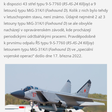
k dispozici 43 střel typu 9-S-7760 (
RS-
AS-24
Killjoy
) a 9
letounů typu MiG-31K/I (
Foxhound D
). Kolik z nich bylo tehdy
v letuschopném stavu, není známo. Údajně nejméně 2 až 3
letouny typu MiG-31K/I (
Foxhound D
) se ale obvykle
nacházejí v opravárenském závodě, kde procházejí
periodickými údržbářskými pracemi. Pravděpodobně
k prvnímu odpalu ŘS typu 9-S-7760 (
RS-
AS-24
Killjoy
)
letounem typu MiG-31K/I (
Foxhound D
) ve „speciální
vojenské operaci“ došlo dne 17. března 2022.