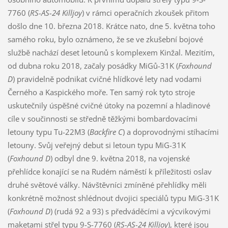
7760 (
RS-
AS-24
Killjoy
) v rámci operačních zkoušek přitom
došlo dne 10. března 2018. Krátce nato, dne 5. května toho
samého roku, bylo oznámeno, že se ve zkušební bojové
službě nachází deset letounů s komplexem Kinžal. Mezitím,
od dubna roku 2018, začaly posádky MiGů-31K (
Foxhound
D
) pravidelně podnikat cvičné hlídkové lety nad vodami
Černého a Kaspického moře. Ten samý rok tyto stroje
uskutečnily úspěšné cvičné útoky na pozemní a hladinové
cíle v součinnosti se středně těžkými bombardovacími
letouny typu Tu-22M3 (
Backfire C
) a doprovodnými stíhacími
letouny. Svůj veřejný debut si letoun typu MiG-31K
(
Foxhound D
) odbyl dne 9. května 2018, na vojenské
přehlídce konající se na Rudém náměstí k příležitosti oslav
druhé světové války. Návštěvníci zmíněné přehlídky měli
konkrétně možnost shlédnout dvojici speciálů typu MiG-31K
(
Foxhound D
) (rudá 92 a 93) s předváděcími a výcvikovými
maketami střel typu 9-S-7760 (
RS-
AS-24
Killjoy
), které jsou