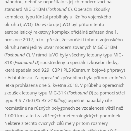
náhodou, neboť se nepočítalo s jejich modernizací na
standard MiG-31BM (
Foxhound C
). Operační zkoušky
komplexu typu Kinžal probíhaly u Jižního vojenského
okruhu (JuVO). Do výzbroje JuVO byl přitom tento
aerobalistický raketový komplex oficiálně zařazen dne 1.
prosince 2017, a to i přesto, že součástí tohoto vojenského
okruhu není jediný útvar modernizovaných MiGů-31BM
(
Foxhound C
). V rámci JuVO byly všechny letouny typu MiG-
31K (
Foxhound D
) soustředěny u speciální zkušební letky,
která spadala pod 929. CBP i PLS (Centrum bojové přípravy)
z Achtubinska. Za operačně způsobilou byla přitom zmíněná
letka prohlášena dne 5. května 2018. V průběhu operačních
zkoušek letouny typu MiG-31K (
Foxhound D
) za pomoci střel
typu 9-S-7760 (
RS-
AS-24
Killjoy
) úspěšně napadaly cíle
rozmístěné na různých polygonech ze vzdálenosti větší než
1 000 km, a to i za ztížených meteorologických podmínek.
Některé z těchto cvičných cílů měly přitom rozměry
osobního automobilu. K prvnímu dopalu střely typu 9-S-