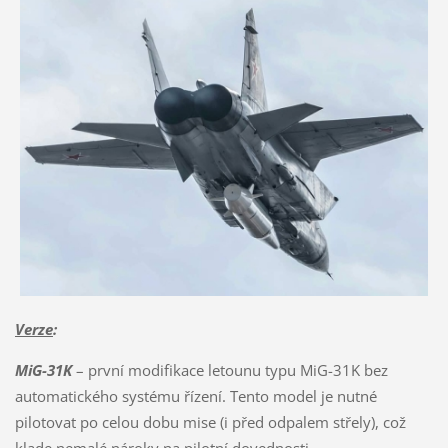
Verze
:
MiG-31K
– první modifikace letounu typu MiG-31K bez
automatického systému řízení. Tento model je nutné
pilotovat po celou dobu mise (i před odpalem střely), což
klade nemalé nároky na pilotní dovednosti.