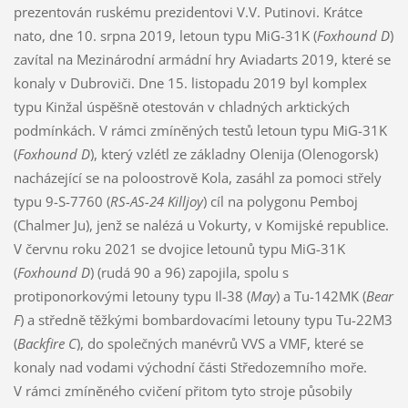
prezentován ruskému prezidentovi V.V. Putinovi. Krátce
nato, dne 10. srpna 2019, letoun typu MiG-31K (
Foxhound D
)
zavítal na Mezinárodní armádní hry Aviadarts 2019, které se
konaly v Dubroviči. Dne 15. listopadu 2019 byl komplex
typu Kinžal úspěšně otestován v chladných arktických
podmínkách. V rámci zmíněných testů letoun typu MiG-31K
(
Foxhound D
), který vzlétl ze základny Olenija (Olenogorsk)
nacházející se na poloostrově Kola, zasáhl za pomoci střely
typu 9-S-7760 (
RS-
AS-24
Killjoy
) cíl na polygonu Pemboj
(Chalmer Ju), jenž se nalézá u Vokurty, v Komijské republice.
V červnu roku 2021 se dvojice letounů typu MiG-31K
(
Foxhound D
) (rudá 90 a 96) zapojila, spolu s
protiponorkovými letouny typu Il-38 (
May
) a Tu-142MK (
Bear
F
) a středně těžkými bombardovacími letouny typu Tu-22M3
(
Backfire C
), do společných manévrů VVS a VMF, které se
konaly nad vodami východní části Středozemního moře.
V rámci zmíněného cvičení přitom tyto stroje působily