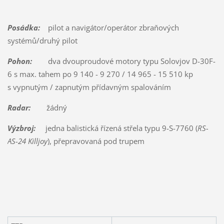
Posádka:
pilot a navigátor/operátor zbraňových
systémů/druhý pilot
Pohon:
dva dvouproudové motory typu Solovjov D-30F-
6 s max. tahem po 9 140 - 9 270 / 14 965 - 15 510 kp
s vypnutým / zapnutým přídavným spalováním
Radar:
žádný
Výzbroj:
jedna balistická řízená střela typu 9-S-7760 (
RS-
AS-24
Killjoy
), přepravovaná pod trupem