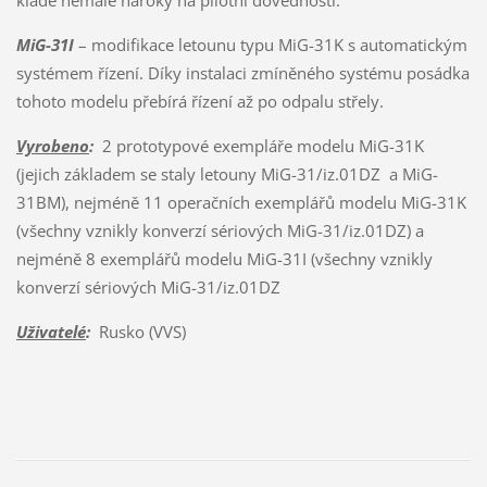
MiG-31I
– modifikace letounu typu MiG-31K s automatickým
systémem řízení. Díky instalaci zmíněného systému posádka
tohoto modelu přebírá řízení až po odpalu střely.
Vyrobeno
:
2 prototypové exempláře modelu MiG-31K
(jejich základem se staly letouny MiG-31/iz.01DZ a MiG-
31BM), nejméně 11 operačních exemplářů modelu MiG-31K
(všechny vznikly konverzí sériových MiG-31/iz.01DZ) a
nejméně 8 exemplářů modelu MiG-31I (všechny vznikly
konverzí sériových MiG-31/iz.01DZ
Uživatelé
:
Rusko (VVS)