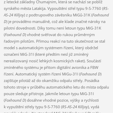
z letecké základny Chumajnim, která se nachází se poblíž
syrského města Latakíja. Vypouštění střel typu 9-S-7760 (
RS-
AS-24
Killjoy
) z podtrupového závěsníku MiGů-31K (
Foxhound
D
) je prováděno manuálně, což ale klade značné nároky na
pilotní dovednosti. Díky tomu není letoun typu MiG-31K
(
Foxhound D
) vhodné svěřovat do rukou průměrným
řadovým pilotům. Přímou reakcí na tuto skutečnost se stal
model s automatickým systémem řízení, který obdržel
označení MiG-31I (které předtím nesl již zmíněný
nerealizovaný nosič lehkých kosmických raket). Součástí
zmíněného systému je přitom digitální avionika a FBW
řízení. Automatický systém řízení MiGu-31I (
Foxhound D
)
zajišťuje pilotáž až do okamžiku odpalu střely. Posádka
tohoto stroje v průběhu automatického letu do místa odpalu
pouze sleduje přístroje. Jakmile letoun typu MiG-31I
(
Foxhound D
) dosáhne vhodné pozice, výšky a rychlosti
k vypuštění střely typu 9-S-7760 (
RS-
AS-24
Killjoy
), vydá