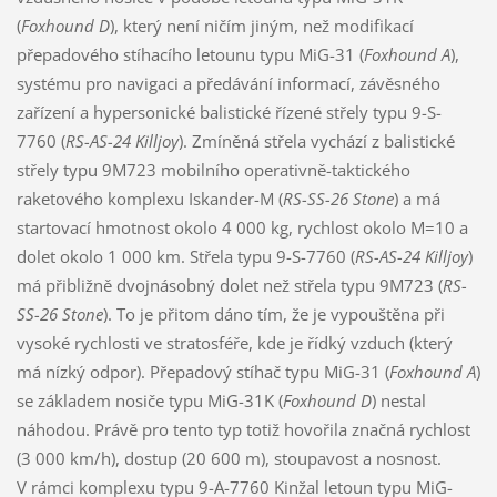
(
Foxhound D
), který není ničím jiným, než modifikací
přepadového stíhacího letounu typu MiG-31 (
Foxhound A
),
systému pro navigaci a předávání informací, závěsného
zařízení a hypersonické balistické řízené střely typu 9-S-
7760 (
RS-
AS-24
Killjoy
). Zmíněná střela vychází z balistické
střely typu 9M723 mobilního operativně-taktického
raketového komplexu Iskander-M (
RS-SS-26 Stone
) a má
startovací hmotnost okolo 4 000 kg, rychlost okolo M=10 a
dolet okolo 1 000 km. Střela typu 9-S-7760 (
RS-
AS-24
Killjoy
)
má přibližně dvojnásobný dolet než střela typu 9M723 (
RS-
SS-26 Stone
). To je přitom dáno tím, že je vypouštěna při
vysoké rychlosti ve stratosféře, kde je řídký vzduch (který
má nízký odpor). Přepadový stíhač typu MiG-31 (
Foxhound A
)
se základem nosiče typu MiG-31K (
Foxhound D
) nestal
náhodou. Právě pro tento typ totiž hovořila značná rychlost
(3 000 km/h), dostup (20 600 m), stoupavost a nosnost.
V rámci komplexu typu 9-A-7760 Kinžal letoun typu MiG-