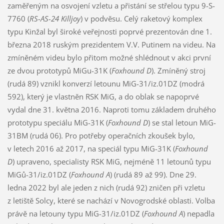
zaměřeným na osvojení vzletu a přistání se střelou typu 9-S-
7760 (
RS-
AS-24
Killjoy
) v podvěsu. Celý raketový komplex
typu Kinžal byl široké veřejnosti poprvé prezentován dne 1.
března 2018 ruským prezidentem V.V. Putinem na videu. Na
zmíněném videu bylo přitom možné shlédnout v akci první
ze dvou prototypů MiGu-31K (
Foxhound D
). Zmíněný stroj
(rudá 89) vznikl konverzí letounu MiG-31/iz.01DZ (modrá
592), který je vlastněn RSK MiG, a do oblak se napoprvé
vydal dne 31. května 2016. Naproti tomu základem druhého
prototypu speciálu MiG-31K (
Foxhound D
) se stal letoun MiG-
31BM (rudá 06). Pro potřeby operačních zkoušek bylo,
v letech 2016 až 2017, na speciál typu MiG-31K (
Foxhound
D
) upraveno, specialisty RSK MiG, nejméně 11 letounů typu
MiGů-31/iz.01DZ (
Foxhound A
) (rudá 89 až 99). Dne 29.
ledna 2022 byl ale jeden z nich (rudá 92) zničen při vzletu
z letiště Solcy, které se nachází v Novogrodské oblasti. Volba
právě na letouny typu MiG-31/iz.01DZ (
Foxhound A
) nepadla