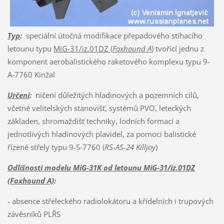
Typ
:
speciální útočná modifikace přepadového stíhacího
letounu typu
MiG-31/iz.01DZ (
Foxhound A
)
tvořící jednu z
komponent aerobalistického raketového komplexu typu 9-
A-7760 Kinžal
Určení
:
ničení důležitých hladinových a pozemních cílů,
včetně velitelských stanovišť, systémů PVO, leteckých
základen, shromaždišť techniky, lodních formací a
jednotlivých hladinových plavidel, za pomoci balistické
řízené střely typu 9-S-7760 (
RS-
AS-24
Killjoy
)
Odlišnosti modelu MiG-31K od letounu MiG-31/iz.01DZ
(Foxhound A)
:
- absence střeleckého radiolokátoru a křídelních i trupových
závěsníků PLŘS