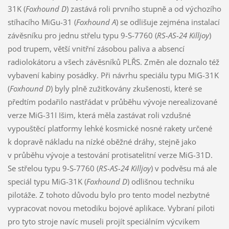
31K (
Foxhound D
) zastává roli prvního stupně a od výchozího
stíhacího MiGu-31 (
Foxhound A
) se odlišuje zejména instalací
závěsníku pro jednu střelu typu 9-S-7760 (
RS-
AS-24
Killjoy
)
pod trupem, větší vnitřní zásobou paliva a absencí
radiolokátoru a všech závěsníků PLŘS. Změn ale doznalo též
vybavení kabiny posádky. Při návrhu speciálu typu MiG-31K
(
Foxhound D
) byly plně zužitkovány zkušenosti, které se
předtím podařilo nastřádat v průběhu vývoje nerealizované
verze MiG-31I Išim, která měla zastávat roli vzdušné
vypouštěcí platformy lehké kosmické nosné rakety určené
k dopravě nákladu na nízké oběžné dráhy, stejně jako
v průběhu vývoje a testování protisatelitní verze MiG-31D.
Se střelou typu 9-S-7760 (
RS-
AS-24
Killjoy
) v podvěsu má ale
speciál typu MiG-31K (
Foxhound D
) odlišnou techniku
pilotáže. Z tohoto důvodu bylo pro tento model nezbytné
vypracovat novou metodiku bojové aplikace. Vybraní piloti
pro tyto stroje navíc museli projít speciálním výcvikem