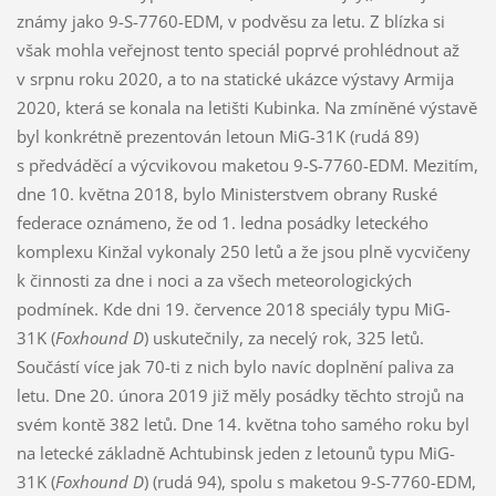
známy jako 9-S-7760-EDM, v podvěsu za letu. Z blízka si
však mohla veřejnost tento speciál poprvé prohlédnout až
v srpnu roku 2020, a to na statické ukázce výstavy Armija
2020, která se konala na letišti Kubinka. Na zmíněné výstavě
byl konkrétně prezentován letoun MiG-31K (rudá 89)
s předváděcí a výcvikovou maketou 9-S-7760-EDM. Mezitím,
dne 10. května 2018, bylo Ministerstvem obrany Ruské
federace oznámeno, že od 1. ledna posádky leteckého
komplexu Kinžal vykonaly 250 letů a že jsou plně vycvičeny
k činnosti za dne i noci a za všech meteorologických
podmínek. Kde dni 19. července 2018 speciály typu MiG-
31K (
Foxhound D
) uskutečnily, za necelý rok, 325 letů.
Součástí více jak 70-ti z nich bylo navíc doplnění paliva za
letu. Dne 20. února 2019 již měly posádky těchto strojů na
svém kontě 382 letů. Dne 14. května toho samého roku byl
na letecké základně Achtubinsk jeden z letounů typu MiG-
31K (
Foxhound D
) (rudá 94), spolu s maketou 9-S-7760-EDM,