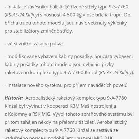
- instalace závěsníku balistické řízené střely typu 9-S-7760
(
RS-
AS-24
Killjoy
) s nosností 4 500 kg v ose břicha trupu. Do
břicha trupu tohoto modelu jsou navíc vetknuty výklenky
pro stabilizátory zmíněné střely.
- větší vnitřní zásoba paliva
- modifikované vybavení kabiny posádky. Součástí vybavení
kabiny posádky tohoto modelu jsou ovládací prvky
raketového komplexu typu 9-A-7760 Kinžal (
RS-
AS-24
Killjoy
).
- instalace nového systému pro příjem naváděcích povelů
Historie
:
Aerobalistický raketový komplex typu 9-A-7760
Kinžal byl vyvinut v kooperaci KBM Mašinostrojenija
z Kolomny a RSK MiG. Vývoj tohoto zbraňového systému byl
přitom zahájen někdy na přelomu tisíciletí. Aerobalistický
raketový komplex typu 9-A-7760 Kinžal se sestává ze
vzdušného nosiče v podobě letounu typu MiG-31K