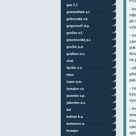
PV
gaz č.1
- i
gimmelfarb a.l.
náb
gribovskij v.k.
při
grigorovič d.p.
vzle
grošev v.f.
- i
grochovskij p.i.
zam
grušin p.d.
pok
dvo
gudkov m.i.
na 
chai
- o
iljušin s.v.
pil
irkut
pal
isaev a.m.
- z
izmajov r.a.
kýl
jacenko v.p.
vym
jakovlev a.s.
- i
kai
ana
kalinin k.a.
Ame
kemenov a.
zár
knaapo
opt