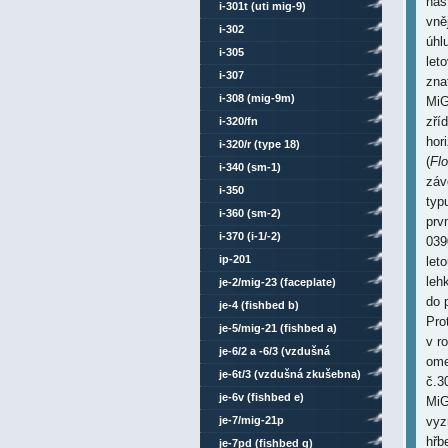
nas
i-301t (uti mig-9)
vně
i-302
úhl
i-305
let
i-307
zna
i-308 (mig-9m)
MiG
zří
i-320/fn
hor
i-320/r (type 18)
(
Flo
i-340 (sm-1)
záv
i-350
typ
i-360 (sm-2)
prv
i-370 (i-1/-2)
039
ip-201
let
leh
je-2/mig-23 (faceplate)
do 
je-4 (fishbed b)
Pro
je-5/mig-21 (fishbed a)
v r
je-6/2 a -6/3 (vzdušná
ome
zkušebna)
je-6t/3 (vzdušná zkušebna)
č.3
je-6v (fishbed e)
MiG
je-7/mig-21p
vyz
hřb
je-7pd (fishbed g)