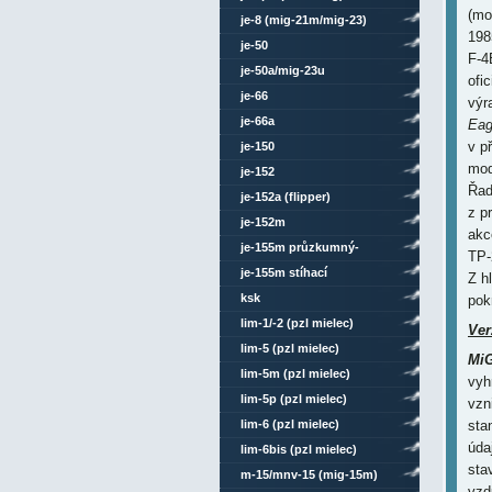
(mo
je-8 (mig-21m/mig-23)
198
je-50
F-
je-50a/mig-23u
ofi
je-66
výr
je-66a
Eag
v p
je-150
mod
je-152
Řad
je-152a (flipper)
z p
je-152m
akc
je-155m průzkumný-
TP-
bombardovací
je-155m stíhací
Z h
ksk
pok
lim-1/-2 (pzl mielec)
Ver
lim-5 (pzl mielec)
Mi
lim-5m (pzl mielec)
vyh
lim-5p (pzl mielec)
vzn
lim-6 (pzl mielec)
sta
úda
lim-6bis (pzl mielec)
sta
m-15/mnv-15 (mig-15m)
vzd