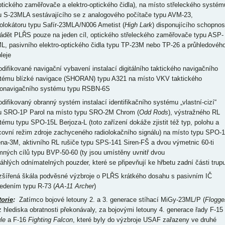
ptického zaměřovače a elektro-optického čidla), na místo střeleckého systém
u S-23MLA sestávajícího se z analogového počítače typu AVM-23,
iolokátoru typu Safír-23MLA/N006 Ametist (
High Lark
) disponujícího schopnos
ádět PLŘS pouze na jeden cíl, optického střeleckého zaměřovače typu ASP-
L, pasivního elektro-optického čidla typu TP-23M nebo TP-26 a průhledovéh
leje
odifikované navigační vybavení instalací digitálního taktického navigačního
tému blízké navigace (SHORAN) typu A321 na místo VKV taktického
ionavigačního systému typu RSBN-6S
odifikovaný obranný systém instalací identifikačního systému „vlastní-cizí“
u SRO-1P Parol na místo typu SRO-2M Chrom (
Odd Rods
), výstražného RL
tému typu SPO-15L Berjoza-L (toto zařízení dokáže zjistit též typ, polohu a
covní režim zdroje zachyceného radiolokačního signálu) na místo typu SPO-
ena-3M, aktivního RL rušiče typu SPS-141 Siren-FŠ a dvou výmetnic 60-ti
mných cílů typu BVP-50-60 (ty jsou umístěny uvnitř dvou
táhlých odnímatelných pouzder, které se připevňují ke hřbetu zadní části trupu
ozšířená škála podvěsné výzbroje o PLŘS krátkého dosahu s pasivním IČ
edením typu R-73 (
AA-11 Archer
)
torie
:
Zatímco bojové letouny 2. a 3. generace stíhací MiGy-23ML/P (
Flogge
z hlediska obratnosti překonávaly, za bojovými letouny 4. generace řady F-15
le
a F-16
Fighting Falcon
, které byly do výzbroje USAF zařazeny ve druhé