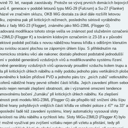
ovině 70. let, naopak zaostávaly. Protože se vývoj prvních domácích bojovýc
ounů 4. generace v podobě letounů typu MiG-29 (
Fulcrum
) a Su-27 (
Flanker
)
házel ve značném skluzu, OKB MiG dostala za úkol dále rozšířit letovou
lku, zejména pak při kritických režimech, posledního sériově vyráběného
elu z řady MiG-23 (
Flogger
), známého jako MiG-23ML (
Flogger G
).
adovaná modifikace tohoto stroje vešla ve známost pod služebním označen
-23MLD (
Flogger K
) a továrním kódovým označením iz.23-18 a v původní
jektové podobě počítala s novou náběžnou hranou křídla s odlišným klenutím
ou svislou ocasní plochou se záporným úhlem šípu. S přihlédnutím na
nomickou stránku věci ale nakonec dostalo přednost podstatně jednodušší
ení v podobě generátorů vzdušných vírů a modifikovaného systému řízení.
něné generátory vzdušných vírů upravovaly proudění vzduchu kolem trupu a
dla při kritických úhlech náběhu a měly podobu jednoho páru vertikálních ploš
pevněného k bokům příďové PVD a jednoho páru tzv. „psích zubů“ vetknutého
kořenů náběžné hrany pevné střední části křídla. Jejich zavedení přitom sebo
neslo nejen nemalé zlepšení obratnosti, ale i významné omezení tendence
amovolnému bočení „čumáku“ při kritických úhlech náběhu. Ke zlepšení
atnosti proti modelu MiG-23ML (
Flogger G
) ale přispělo též snížení úhlu šípu
ěžné hrany pohyblivých vnějších částí křídla ve střední poloze z 47° na 33° a
eposlední řadě též zavedení systému, který automaticky vysouval sloty
ávislosti na úhlu náběhu a rychlosti letu. Sloty MiGu-23MLD (
Flogger K
) bylo
iž možné využívat pro zvýšení vztlaku nejen při vzletu a přistání, tedy při