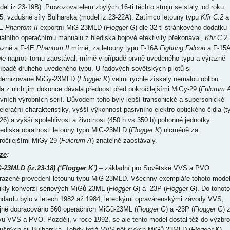
del iz.23-19B). Provozovatelem zbylých 16-ti těchto strojů se staly, od roku
5, vzdušné síly Bulharska (model iz.23-22A). Zatímco letouny typu
Kfir C.2
a
4E
Phantom II
exportní MiG-23MLD (
Flogger G
) dle 32-ti stránkového dodatku
ciálního operačnímu manuálu z hlediska bojové efektivity překonával,
Kfir C.2
azně a F-4E
Phantom II
mírně, za letouny typu F-16A
Fighting Falcon
a F-15
le
naproti tomu zaostával, mírně v případě prvně uvedeného typu a výrazně
řípadě druhého uvedeného typu. U řadových sovětských pilotů si
ernizované MiGy-23MLD (
Flogger K
) velmi rychle získaly nemalou oblibu.
a z nich jim dokonce dávala přednost před pokročilejšími MiGy-29 (
Fulcrum 
rvních výrobních sérií. Důvodem toho byly lepší transonické a supersonické
elerační charakteristiky, vyšší výkonnost pasivního elektro-optického čidla (t
26) a vyšší spolehlivost a životnost (450 h vs 350 h) pohonné jednotky.
lediska obratnosti letouny typu MiG-23MLD (
Flogger K
) nicméně za
ročilejšími MiGy-29 (
Fulcrum A
) znatelně zaostávaly.
ze
:
G-23MLD
(iz.23-18)
(‘Flogger K’)
– základní pro Sovětské VVS a PVO
razené provedení letounu typu MiG-23MLD. Všechny exempláře tohoto mode
ikly konverzí sériových MiGů-23ML (
Flogger G
) a -23P (
Flogger G
). Do tohoto
ndardu bylo v letech 1982 až 1984, leteckými opravárenskými závody VVS,
jně dopracováno 560 operačních MiGů-23ML (
Flogger G
) a -23P (
Flogger G
) 
vu VVS a PVO. Později, v roce 1992, se ale tento model dostal též do výzbro
ušných sil Bulharska. Tehdy totiž VVS pět svých MiGů-23MLD (
Flogger K
)