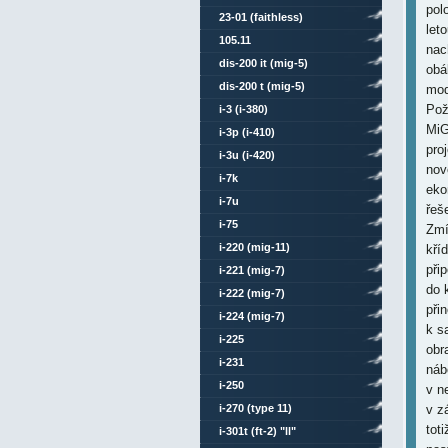
pol
23-01 (faithless)
let
105.11
nac
dis-200 it (mig-5)
obá
dis-200 t (mig-5)
mod
Pož
i-3 (i-380)
MiG
i-3p (i-410)
pro
i-3u (i-420)
nov
i-7k
eko
i-7u
řeš
i-75
Zmí
i-220 (mig-11)
kří
při
i-221 (mig-7)
do 
i-222 (mig-7)
při
i-224 (mig-7)
k s
i-225
obr
i-231
náb
i-250
v n
i-270 (type 11)
v z
tot
i-301t (ft-2) "ll"