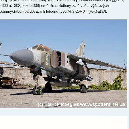
lá 300 až 302, 305 a 308) směnilo s Bulhary za čtveřici výškových
zkumných-bombardovacích letounů typu MiG-25RBT (
Foxbat B
).