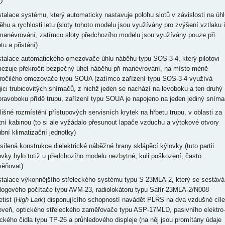
D
nstalace systému, který automaticky nastavuje polohu slotů v závislosti na úhl
ěhu a rychlosti letu (sloty tohoto modelu jsou využívány pro zvýšení vztlaku i
 manévrování, zatímco sloty předchozího modelu jsou využívány pouze při
tu a přistání)
nstalace automatického omezovače úhlu náběhu typu SOS-3-4, který pilotovi
ezuje překročit bezpečný úhel náběhu při manévrování, na místo méně
ročilého omezovače typu SOUA (zatímco zařízení typu SOS-3-4 využívá
jici trubicovitých snímačů, z nichž jeden se nachází na levoboku a ten druhý
pravoboku přídě trupu, zařízení typu SOUA je napojeno na jeden jediný sníma
dlišné rozmístění přístupových servisních krytek na hřbetu trupu, v oblasti za
otní kabinou (to si ale vyžádalo přesunout lapače vzduchu a výtokové otvory
ubní klimatizační jednotky)
esílená konstrukce dielektrické náběžné hrany sklápěcí kýlovky (tuto partii
ovky bylo totiž u předchozího modelu nezbytné, kuli poškození, často
ěňovat)
nstalace výkonnějšího střeleckého systému typu S-23MLA-2, který se sestává
logového počítače typu AVM-23, radiolokátoru typu Safír-23MLA-2/N008
tist (
High Lark
) disponujícího schopností navádět PLŘS na dva vzdušné cíle
oveň, optického střeleckého zaměřovače typu ASP-17MLD, pasivního elektro
ického čidla typu TP-26 a průhledového displeje (na něj jsou promítány údaje