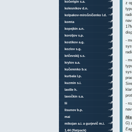
kočerigin s.a.
z o
kolesnikov d.n.
typ
rad
kolpakov-mirošničenko l.d.
nav
komta
17M
kopejkin a.n.
disp
koroljov s.p.
- m
kostikov a.g.
sys
kozlov s.g.
rad
kričevskij s.s.
- m
krylov a.a.
typ
kučerenko b.v.
sys
kurbala l.p.
pra
kuzmin s.i.
Sir
kla
laville h.
pro
lavočkin s.a.
- r
lii
nav
lisunov b.p.
mai
His
G
) 
mikojan a.i. a gurjevič m.i.
Eag
1.44 (flatpack)