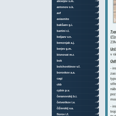
alexejev s.m.
antonov o.k.
avf
aviavnito
bakšaev g.i.
bartini r.l.
Ty
(
Fl
beljaev v.n.
23M
bereznjak a.j.
berjev g.m.
Urč
v r
bisnovat m.r.
bok
Odl
bolchovitinov v.f.
- i
borovkov a.a.
zas
typ
cagi
stř
ckb
náb
cybin p.v.
poz
čeranovskij b.i.
mod
četverikov i.v.
- i
čiževskij v.a.
tro
florov i.f.