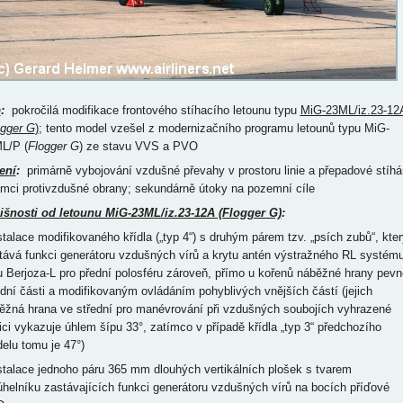
p
:
pokročilá modifikace frontového stíhacího letounu typu
MiG-23ML/iz.23-12
ogger G
)
; tento model vzešel z modernizačního programu letounů typu MiG-
L/P (
Flogger G
) ze stavu VVS a PVO
ení
:
primárně vybojování vzdušné převahy v prostoru linie a přepadové stíhá
ámci protivzdušné obrany; sekundárně útoky na pozemní cíle
išnosti od letounu MiG-23ML/iz.23-12A (Flogger G)
:
nstalace modifikovaného křídla („typ 4“) s druhým párem tzv. „psích zubů“, kter
tává funkci generátoru vzdušných vírů a krytu antén výstražného RL systém
u Berjoza-L pro přední polosféru zároveň, přímo u kořenů náběžné hrany pevn
ední části a modifikovaným ovládáním pohyblivých vnějších částí (jejich
ěžná hrana ve střední pro manévrování při vzdušných soubojích vyhrazené
ici vykazuje úhlem šípu 33°, zatímco v případě křídla „typ 3“ předchozího
elu tomu je 47°)
nstalace jednoho páru 365 mm dlouhých vertikálních plošek s tvarem
júhelníku zastávajících funkci generátoru vzdušných vírů na bocích příďové