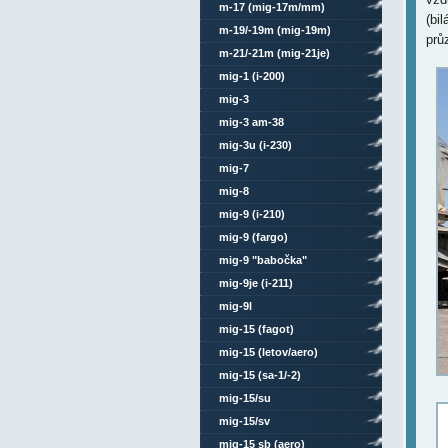
m-17 (mig-17m/mm)
(bi
m-19/-19m (mig-19m)
prů
m-21/-21m (mig-21je)
mig-1 (i-200)
mig-3
mig-3 am-38
mig-3u (i-230)
mig-7
mig-8
mig-9 (i-210)
mig-9 (fargo)
mig-9 "babočka"
mig-9je (i-211)
mig-9l
mig-15 (fagot)
mig-15 (letov/aero)
mig-15 (sa-1/-2)
mig-15/su
mig-15/sv
mig-15 sb (aero)