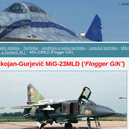
úvod
kého letectví
dní stránka
-
Technika
-
sovětská a ruská technika
-
Letecká technika
-
Miko
. a Gurjevič M.I.
-
MiG-23MLD (Flogger G/K)
kojan-Gurjevič MiG-23MLD (
‘Flogger G/K’
)