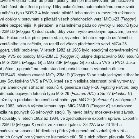
tavení vnějších částí do přední polohy, ale i při manévrování, při nastavení
jších částí do střední polohy. Díky pokročilému automatickému omezovači
u náběhu typu SOS-3-4 byla navíc pilotáž toho modelu v mezních režimech
ové obálky v porovnání s pilotáží všech předchozích verzí MiGu-23 (
Flogger
)
telně bezpečnější. K přetažení a následnému pádu do vývrtky u letounů typu
-23MLD (
Flogger K
) docházelo, díky všem výše uvedeným úpravám, jen vel
dka. Pokud se tak přeci jenom stalo, vyvedení tohoto stroje do ustáleného
izontálního letu nečinilo, na rozdíl od všech předchozích verzí MiGu-23
gger
), větší problémy. V letech 1982 až 1985 bylo leteckými opravárenskými
ody VVS do podoby MiG-23MLD (
Flogger K
) údajně dopracováno 560 letounů
u MiG-23ML (
Flogger G
) a MiG-23P (
Flogger G
) ze stavu VVS a PVO. Jako
ní přitom „upgrade“ na tento standard prošel letoun s výrobním číslem
0315446. Modernizované MiGy-23MLD (
Flogger K
) se staly jedinými stíhacím
ouny Sovětského VVS a PVO, které se z hlediska obratnosti plně vyrovnaly
kým americkým stíhacím letounů 4. generace řady F-16
Fighting Falcon
, tedy
příchodu bojových letounů typu MiG-29 (
Fulcrum A/C
) a Su-27 (
Flanker B
).
tože byla produkce frontového stíhače typu MiG-29 (
Fulcrum A
) zahájena již
oce 1982, sériová výroba letounu typu MiG-23MLD (
Flogger K
) se nakonec
zila na pouhých 66 sériových strojů. Ty navíc brány moskevského závodu
0 opustily, v letech 1982 až 1984, ve zjednodušené exportní úpravě. Exportní
-23MLD (
Flogger K
) vešel ve známost jako iz.23-22A či iz.23-19B a
načoval se absencí křídleních i příďových generátorů vzdušných vírů a
etních úchytů pro výmetnice klamných cílů. 50 z nich přitom převzala Sýrie