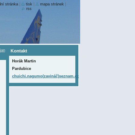
ní stránka
|
tisk
|
mapa stránek
|
rss
jan
Kontakt
Horák Martin
Pardubice
chuichi.nagumo(zavináč)seznam.cz