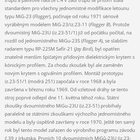
standardem pro všechny jednomístné modifikace letounu
typu MiG-23 (
Flogger
), počínaje od roku 1971 sériově
vyráběným modelem MiG-23/iz.23-11 (
Flogger B
). Protože
dvoumístný MiG-23U (iz.23-51/1) již od počátku počítal, na
rozdíl od jednomístného MiGu-23S (
Flogger A
), se slabším
radarem typu RP-22SM Safír-21 (
Jay Bird
), byl opatřen
znatelně menším špičatým příďovým dielektrickým krytem s
kónickým profilem. Za chodu zkoušek byl ale zaměněn
novým krytem s ogiválním profilem. Montáž prototypu
iz.23-51/1 (modrá 251) započala v roce 1968 a byla
završena v březnu roku 1969. Od vzletové dráhy se tento
stroj poprvé odlepil dne 11. května téhož roku. Státní
zkoušky dvoumístného MiGu-23U (iz.23-51) probíhaly
paralelně se státními zkouškami výchozího jednomístného
modelu a byly úspěšně završeny v roce 1970. Ještě ten samý
rok byl tento model zařazen do výrobního programu závodu
č.39 z Irkutska. Prvních 10 dvoumístných MiGů-23U (iz.23-