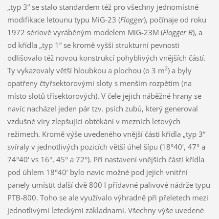
„typ 3“ se stalo standardem též pro všechny jednomístné
modifikace letounu typu MiG-23 (
Flogger
), počínaje od roku
1972 sériově vyráběným modelem MiG-23M (
Flogger B
), a
od křídla „typ 1“ se kromě vyšší strukturní pevnosti
odlišovalo též novou konstrukcí pohyblivých vnějších částí.
2
Ty vykazovaly větší hloubkou a plochou (o 3 m
) a byly
opatřeny čtyřsektorovými sloty s menším rozpětím (na
místo slotů třísektorových). V čele jejich náběžné hrany se
navíc nacházel jeden pár tzv. psích zubů, který generoval
vzdušné víry zlepšující obtékání v mezních letových
režimech. Kromě výše uvedeného vnější části křídla „typ 3“
svíraly v jednotlivých pozicích větší úhel šípu (18°40‘, 47° a
74°40‘ vs 16°, 45° a 72°). Při nastavení vnějších částí křídla
pod úhlem 18°40‘ bylo navíc možné pod jejich vnitřní
panely umístit další dvě 800 l přídavné palivové nádrže typu
PTB-800. Toho se ale využívalo výhradně při přeletech mezi
jednotlivými leteckými základnami. Všechny výše uvedené