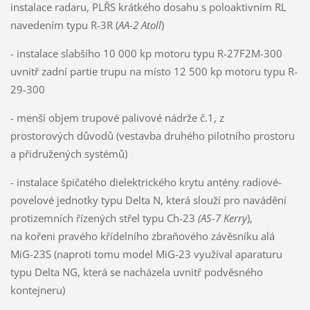
instalace radaru, PLŘS krátkého dosahu s poloaktivním RL
navedením typu R-3R (
AA-2 Atoll
)
- instalace slabšího 10 000 kp motoru typu R-27F2M-300
uvnitř zadní partie trupu na místo 12 500 kp motoru typu R-
29-300
- menší objem trupové palivové nádrže č.1, z
prostorových důvodů (vestavba druhého pilotního prostoru
a přidružených systémů)
- instalace špičatého dielektrického krytu antény radiové-
povelové jednotky typu Delta N, která slouží pro navádění
protizemních řízených střel typu Ch-23
(AS-7 Kerry
),
na kořeni pravého křídelního zbraňového závěsníku alá
MiG-23S (naproti tomu model MiG-23 využíval aparaturu
typu Delta NG, která se nacházela uvnitř podvěsného
kontejneru)