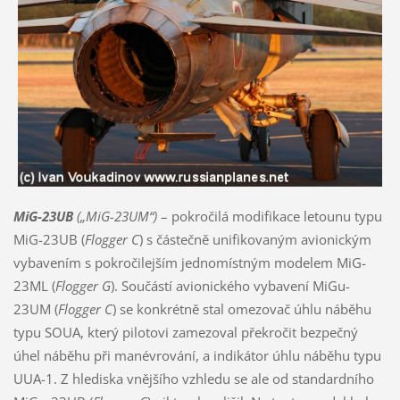
MiG-23UB
(„MiG-23UM“)
– pokročilá modifikace letounu typu
MiG-23UB (
Flogger C
) s částečně unifikovaným avionickým
vybavením s pokročilejším jednomístným modelem MiG-
23ML (
Flogger G
). Součástí avionického vybavení MiGu-
23UM (
Flogger C
) se konkrétně stal omezovač úhlu náběhu
typu SOUA, který pilotovi zamezoval překročit bezpečný
úhel náběhu při manévrování, a indikátor úhlu náběhu typu
UUA-1. Z hlediska vnějšího vzhledu se ale od standardního