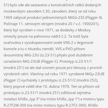
51) bylo zde ale sestaveno z konstrukčních celků dodaných
moskevským závodem č.30, závodem, který se od roku
1969 zabýval produkcí jednomístných MiGů-23S (
Flogger A
).
Počínaje 11. sériovým strojem (modrá 20 / v.č. 1900201),
který byl vyroben v roce 1971, se dodávky z Moskvy
omezily pouze na palivovou nádrž č.2. Ta totiž byla
svařována z vysokopevnostní ocele VNS-2 v Argonové
komoře a tu v Irkutsku neměli. VVS a PVO přitom
dvoumístný MiG-23U (iz.23-51) přijalo pod služebním
označením MiG-23UB (
Flogger C
). Prototyp iz.23-51/1
(modrá 251) se ale stal vzorem pouze pro letouny z prvních
výrobních sérií. Všechny od roku 1971 vyrobené MiGy-23UB
(
Flogger C
) vycházely z prototypu iz.23-51/2 (modrá 252),
který poprvé vzlétl dne 10. dubna 1970. Ten se přitom od
prototypu iz.23-51/1 (modrá 251) odlišoval zejména
instalací křídla „typ 3“ (na místo křídla „typ 1“) a motoru typu
R-27F2M-300 (na místo motoru typu R-27F2-300). Křídlo