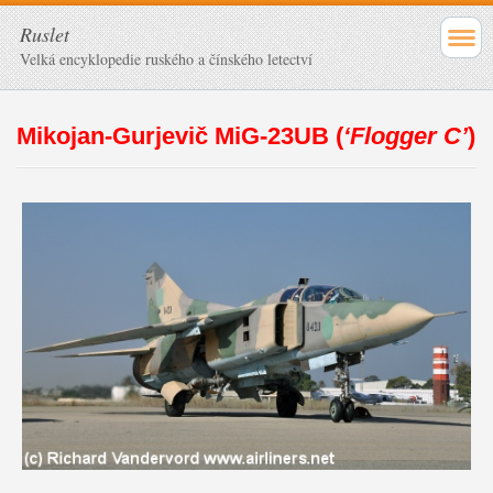
Ruslet
Velká encyklopedie ruského a čínského letectví
Mikojan-Gurjevič MiG-23UB (
‘Flogger C’
)