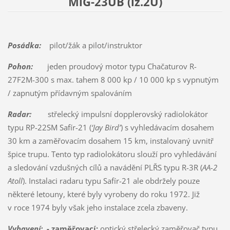
MiG-23UB (iz.2U)
Posádka:
pilot/žák a pilot/instruktor
Pohon:
jeden proudový motor typu Chačaturov R-
27F2M-300 s max. tahem 8 000 kp / 10 000 kp s vypnutým
/ zapnutým přídavným spalováním
Radar:
střelecký impulsní dopplerovský radiolokátor
typu RP-22SM Safír-21 (
‘Jay Bird’
) s vyhledávacím dosahem
30 km a zaměřovacím dosahem 15 km, instalovaný uvnitř
špice trupu. Tento typ radiolokátoru slouží pro vyhledávání
a sledování vzdušných cílů a navádění PLŘS typu R-3R (
AA-2
Atoll
). Instalaci radaru typu Safír-21 ale obdržely pouze
některé letouny, které byly vyrobeny do roku 1972. Již
v roce 1974 byly však jeho instalace zcela zbaveny.
Vybavení:
- zaměřovací:
optický střelecký zaměřovač typu