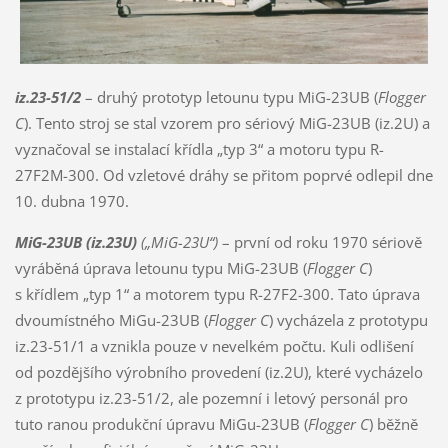
iz.23-51/2
– druhý prototyp letounu typu MiG-23UB (
Flogger
C
). Tento stroj se stal vzorem pro sériový MiG-23UB (iz.2U) a
vyznačoval se instalací křídla „typ 3“ a motoru typu R-
27F2M-300. Od vzletové dráhy se přitom poprvé odlepil dne
10. dubna 1970.
MiG-23UB (iz.23U)
(„MiG-23U“)
– první od roku 1970 sériově
vyráběná úprava letounu typu MiG-23UB (
Flogger C
)
s křídlem „typ 1“ a motorem typu R-27F2-300. Tato úprava
dvoumístného MiGu-23UB (
Flogger C
) vycházela z prototypu
iz.23-51/1 a vznikla pouze v nevelkém počtu. Kuli odlišení
od pozdějšího výrobního provedení (iz.2U), které vycházelo
z prototypu iz.23-51/2, ale pozemní i letový personál pro
tuto ranou produkční úpravu MiGu-23UB (
Flogger C
) běžně