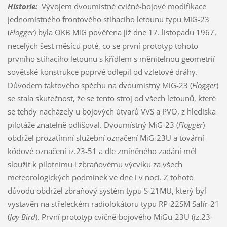
Historie
:
Vývojem dvoumístné cvičně-bojové modifikace
jednomístného frontového stíhacího letounu typu MiG-23
(
Flogger
) byla OKB MiG pověřena již dne 17. listopadu 1967,
necelých šest měsíců poté, co se první prototyp tohoto
prvního stíhacího letounu s křídlem s měnitelnou geometrií
sovětské konstrukce poprvé odlepil od vzletové dráhy.
Důvodem taktového spěchu na dvoumístný MiG-23 (
Flogger
)
se stala skutečnost, že se tento stroj od všech letounů, které
se tehdy nacházely u bojových útvarů VVS a PVO, z hlediska
pilotáže znatelně odlišoval. Dvoumístný MiG-23 (
Flogger
)
obdržel prozatímní služební označení MiG-23U a tovární
kódové označení iz.23-51 a dle zmíněného zadání měl
sloužit k pilotnímu i zbraňovému výcviku za všech
meteorologických podmínek ve dne i v noci. Z tohoto
důvodu obdržel zbraňový systém typu S-21MU, který byl
vystavěn na střeleckém radiolokátoru typu RP-22SM Safír-21
(
Jay Bird
). První prototyp cvičně-bojového MiGu-23U (iz.23-