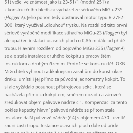
51) vešel ve známost jako iz.23-51/1 (modrá 251) a
z konstrukčního hlediska vycházel ze sériového MiGu-23S
(
Flogger A
). Jeho pohon tedy obstarával motor typu R-27F2-
300, který využíval „dlouhou“ trysku. Na rozdíl od této první
sériově vyráběné modifikace stíhacího MiGu-23 (
Flogger
) byl
ale opatřen instalací ocasních ploch o 0,86 m dále od přídě
trupu. Hlavním rozdílem od bojového MiGu-23S (
Flogger A
)
se ale stala instalace druhého kokpitu s pracovištěm
instruktora a druhým řízením. Protože se konstruktéři OKB
MiG chtěli vyhnout radikálnějším zásahům do konstrukce
draku, umístili jej přímo za původní jednomístný kokpit. To
si ale vyžádalo posunout přístrojovou sekci, která se
nacházela přímo za kokpitem, směrem dozadu a zároveň
zredukovat objem palivové nádrže č.1. Kompenzací za tento
pokles kapacity hlavní palivové nádrže se přitom stala
instalace další palivové nádrže (č.4) s objemem 470 l uvnitř
zadní části trupu. Instalace ocasních ploch dále od přídě
trupu a palivové nádrže č.4 v zádi trupu se přitom stala