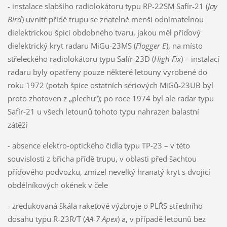
- instalace slabšího radiolokátoru typu RP-22SM Safír-21 (
Jay
Bird
) uvnitř přídě trupu se znatelně menší odnímatelnou
dielektrickou špicí obdobného tvaru, jakou měl příďový
dielektrický kryt radaru MiGu-23MS (
Flogger E
), na místo
střeleckého radiolokátoru typu Safír-23D (
High Fix
) – instalací
radaru byly opatřeny pouze některé letouny vyrobené do
roku 1972 (potah špice ostatních sériových MiGů-23UB byl
proto zhotoven z „plechu“); po roce 1974 byl ale radar typu
Safír-21 u všech letounů tohoto typu nahrazen balastní
zátěží
- absence elektro-optického čidla typu TP-23 – v této
souvislosti z břicha přídě trupu, v oblasti před šachtou
příďového podvozku, zmizel nevelký hranatý kryt s dvojicí
obdélníkových okének v čele
- zredukovaná škála raketové výzbroje o PLŘS středního
dosahu typu R-23R/T (
AA-7 Apex
) a, v případě letounů bez