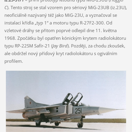
C
). Tento stroj se stal vzorem pro sériový MiG-23UB (iz.23U),
neoficiálně nazývaný též jako MiG-23U, a vyznačoval se
instalací křídla „typ 1“ a motoru typu R-27F2-300. Od
vzletové dráhy se přitom poprvé odlepil dne 11. května
1968. Zpočátku byl opatřen kónickým krytem radiolokátoru
typu RP-22SM Safír-21 (
Jay Bird
). Později, za chodu zkoušek,
ale obdržel nový příďový kryt radiolokátoru s ogiválním
profilem.