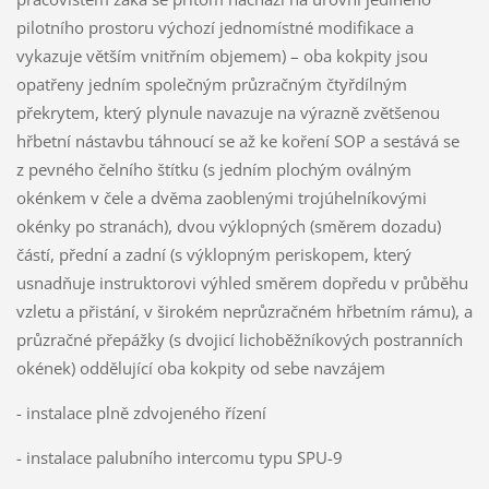
pilotního prostoru výchozí jednomístné modifikace a
vykazuje větším vnitřním objemem) – oba kokpity jsou
opatřeny jedním společným průzračným čtyřdílným
překrytem, který plynule navazuje na výrazně zvětšenou
hřbetní nástavbu táhnoucí se až ke koření SOP a sestává se
z pevného čelního štítku (s jedním plochým oválným
okénkem v čele a dvěma zaoblenými trojúhelníkovými
okénky po stranách), dvou výklopných (směrem dozadu)
částí, přední a zadní (s výklopným periskopem, který
usnadňuje instruktorovi výhled směrem dopředu v průběhu
vzletu a přistání, v širokém neprůzračném hřbetním rámu), a
průzračné přepážky (s dvojicí lichoběžníkových postranních
okének) oddělující oba kokpity od sebe navzájem
- instalace plně zdvojeného řízení
- instalace palubního intercomu typu SPU-9