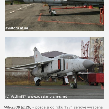
MiG-23UB (iz.2U)
– pozdější od roku 1971 sériově vyráběná