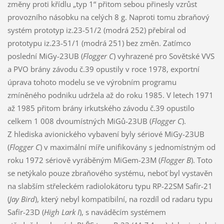
změny proti křídlu „typ 1“ přitom sebou přinesly vzrůst
provozního násobku na celých 8 g. Naproti tomu zbraňový
systém prototyp iz.23-51/2 (modrá 252) přebíral od
prototypu iz.23-51/1 (modrá 251) bez změn. Zatímco
poslední MiGy-23UB (
Flogger C
) vyhrazené pro Sovětské VVS
a PVO brány závodu č.39 opustily v roce 1978, exportní
úprava tohoto modelu se ve výrobním programu
zmíněného podniku udržela až do roku 1985. V letech 1971
až 1985 přitom brány irkutského závodu č.39 opustilo
celkem 1 008 dvoumístných MiGů-23UB (
Flogger C
).
Z hlediska avionického vybavení byly sériové MiGy-23UB
(
Flogger C
) v maximální míře unifikovány s jednomístným od
roku 1972 sériově vyráběným MiGem-23M (
Flogger B
). Toto
se netýkalo pouze zbraňového systému, neboť byl vystavěn
na slabším střeleckém radiolokátoru typu RP-22SM Safír-21
(
Jay Bird
), který nebyl kompatibilní, na rozdíl od radaru typu
Safír-23D (
High Lark I
), s naváděcím systémem