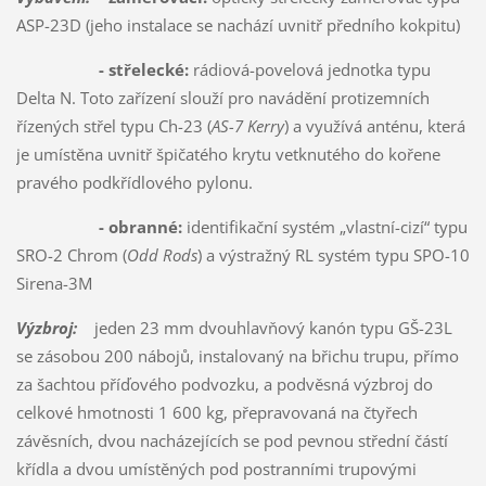
ASP-23D (jeho instalace se nachází uvnitř předního kokpitu)
- střelecké:
rádiová-povelová jednotka typu
Delta N. Toto zařízení slouží pro navádění protizemních
řízených střel typu Ch-23 (
AS-7 Kerry
) a využívá anténu, která
je umístěna uvnitř špičatého krytu vetknutého do kořene
pravého podkřídlového pylonu.
- obranné:
identifikační systém „vlastní-cizí“ typu
SRO-2 Chrom (
Odd Rods
) a výstražný RL systém typu SPO-10
Sirena-3M
Výzbroj:
jeden 23 mm dvouhlavňový kanón typu GŠ-23L
se zásobou 200 nábojů, instalovaný na břichu trupu, přímo
za šachtou příďového podvozku, a podvěsná výzbroj do
celkové hmotnosti 1 600 kg, přepravovaná na čtyřech
závěsních, dvou nacházejících se pod pevnou střední částí
křídla a dvou umístěných pod postranními trupovými