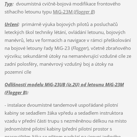
Typ
:
dvoumístná cvičně-bojová modifikace frontového
stíhacího letounu typu
MiG-23M (
Flogger B
)
Určení
:
primárně výuka bojových pilotů a posluchačů
leteckých škol techniky létání, ovládání letounu, bojových
manévrů, letu ve formacích a navigace v rámci přeškolování
na bojové letouny řady MiG-23 (
Flogger
), včetně zbraňového
výcviku; sekundárně útoky na nemanévrující vzdušné cíle ze
zadní polosféry, manévrový vzdušný boj a útoky na
pozemní cíle
Odlišnosti modelu MiG-23UB (iz.2U) od letounu MiG-23M
(Flogger B)
:
- instalace dvoumístné tandemově uspořádané pilotní
kabiny se sedadlem žáka vpředu a sedadlem instruktora
vzadu v přední části trupu s nezměněnou délkou na místo
jednomístné pilotní kabiny (přední pilotní prostor s
pracovištěm žáka se přitom nachází na úrovni jediného