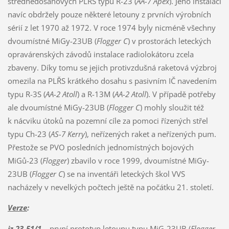
střednědosahových PLŘS typu R-23 (
AA-7 Apex
). Jeho instalaci
navíc obdržely pouze některé letouny z prvních výrobních
sérií z let 1970 až 1972. V roce 1974 byly nicméně všechny
dvoumístné MiGy-23UB (
Flogger C
) v prostorách leteckých
opravárenských závodů instalace radiolokátoru zcela
zbaveny. Díky tomu se jejich protivzdušná raketová výzbroj
omezila na PLŘS krátkého dosahu s pasivním IČ navedením
typu R-3S (
AA-2 Atoll
) a R-13M (
AA-2 Atoll
). V případě potřeby
ale dvoumístné MiGy-23UB (
Flogger C
) mohly sloužit též
k nácviku útoků na pozemní cíle za pomoci řízených střel
typu Ch-23 (
AS-7 Kerry
), neřízených raket a neřízených pum.
Přestože se PVO posledních jednomístných bojových
MiGů-23 (
Flogger
) zbavilo v roce 1999, dvoumístné MiGy-
23UB (
Flogger C
) se na inventáři leteckých škol VVS
nacházely v nevelkých počtech ještě na počátku 21. století.
Verze
:
iz.23-51/1
– první prototyp letounu typu MiG-23UB (
Flogger