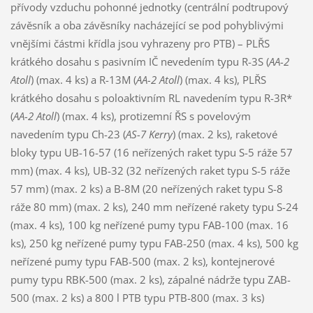
přívody vzduchu pohonné jednotky (centrální podtrupový
závěsník a oba závěsníky nacházející se pod pohyblivými
vnějšími částmi křídla jsou vyhrazeny pro PTB) – PLŘS
krátkého dosahu s pasivním IČ nevedením typu R-3S (
AA-2
Atoll
) (max. 4 ks) a R-13M (
AA-2 Atoll
) (max. 4 ks), PLŘS
krátkého dosahu s poloaktivním RL navedením typu R-3R*
(
AA-2 Atoll
) (max. 4 ks), protizemní ŘS s povelovým
navedením typu Ch-23 (
AS-7 Kerry
) (max. 2 ks), raketové
bloky typu UB-16-57 (16 neřízených raket typu S-5 ráže 57
mm) (max. 4 ks), UB-32 (32 neřízených raket typu S-5 ráže
57 mm) (max. 2 ks) a B-8M (20 neřízených raket typu S-8
ráže 80 mm) (max. 2 ks), 240 mm neřízené rakety typu S-24
(max. 4 ks), 100 kg neřízené pumy typu FAB-100 (max. 16
ks), 250 kg neřízené pumy typu FAB-250 (max. 4 ks), 500 kg
neřízené pumy typu FAB-500 (max. 2 ks), kontejnerové
pumy typu RBK-500 (max. 2 ks), zápalné nádrže typu ZAB-
500 (max. 2 ks) a 800 l PTB typu PTB-800 (max. 3 ks)