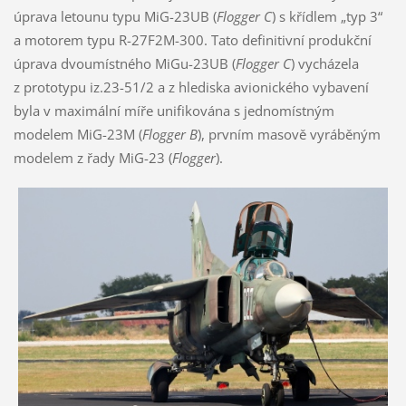
úprava letounu typu MiG-23UB (
Flogger C
) s křídlem „typ 3“
a motorem typu R-27F2M-300. Tato definitivní produkční
úprava dvoumístného MiGu-23UB (
Flogger C
) vycházela
z prototypu iz.23-51/2 a z hlediska avionického vybavení
byla v maximální míře unifikována s jednomístným
modelem MiG-23M (
Flogger B
), prvním masově vyráběným
modelem z řady MiG-23 (
Flogger
).