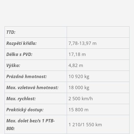
TTD:
Rozpětí křídla:
7,78-13,97 m
Délka s PVD:
17,18 m
Výška:
4,82 m
Prázdná hmotnost:
10 920 kg
Max. vzletová hmotnost:
18 000 kg
Max. rychlost:
2 500 km/h
Praktický dostup:
15 800 m
Max. dolet bez/s 1 PTB-
1 210/1 550 km
800: