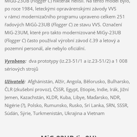
MiGu-23UB (
Flogger C
) nikterak nelišil. Na tento model bylo,
po roce 1984, leteckými opravárenskými závody VVS
v rámci modernizačního programu upraveno celkem 251
řadových MiGů-23UB (
Flogger C
) ze stavu VVS. Označení
MiG-23UM, které pro takto modernizované MiGy-23UB
(
Flogger C
) často používal výrobní závod č.39 a letový a
pozemní personál, ale nebylo oficiální.
Vyrobeno
:
dva prototypy (iz.23-51/1 a iz.23-51/2) a 1 008
sériových strojů
Uživatelé
:
Afghánistán, Alžír, Angola, Bělorusko, Bulharsko,
ČLR (zkušební provoz), ČSSR, Egypt, Etiopie, Indie, Irák, Jižní
Jemen, Kazachstán, KLDR, Kuba, Libye, Maďarsko, NDR,
Nigérie (?), Polsko, Rumunsko, Rusko, Srí Lanka, SRN, SSSR,
Súdán, Sýrie, Turkmenistán, Ukrajina a Vietnam