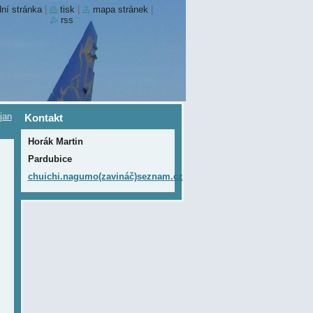
ní stránka
|
tisk
|
mapa stránek
|
rss
jan
Kontakt
Horák Martin
Pardubice
chuichi.nagumo(zavináč)seznam.cz