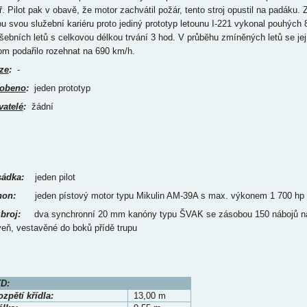
ř. Pilot pak v obavě, že motor zachvátil požár, tento stroj opustil na padáku. 
ou svou služební kariéru proto jediný prototyp letounu I-221 vykonal pouhých 
šebních letů s celkovou délkou trvání 3 hod. V průběhu zmíněných letů se jej
tom podařilo rozehnat na 690 km/h.
ze
:
-
obeno
:
jeden prototyp
vatelé
:
žádní
ádka:
jeden pilot
on:
jeden pístový motor typu Mikulin AM-39A s max. výkonem 1 700 hp
broj:
dva synchronní 20 mm kanóny typu ŠVAK se zásobou 150 nábojů n
veň, vestavěné do boků přídě trupu
D:
zpětí křídla:
13,00 m