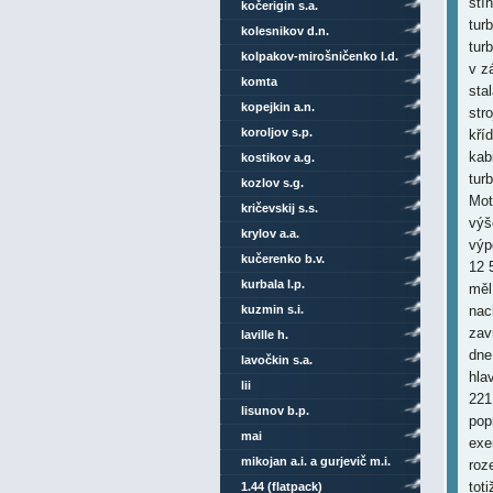
stí
kočerigin s.a.
tur
kolesnikov d.n.
tur
kolpakov-mirošničenko l.d.
v z
komta
sta
kopejkin a.n.
str
koroljov s.p.
kří
kab
kostikov a.g.
tur
kozlov s.g.
Mot
kričevskij s.s.
výš
krylov a.a.
výp
kučerenko b.v.
12 
kurbala l.p.
měl
nac
kuzmin s.i.
zav
laville h.
dne
lavočkin s.a.
hla
lii
221
lisunov b.p.
pop
mai
exe
mikojan a.i. a gurjevič m.i.
roz
tot
1.44 (flatpack)