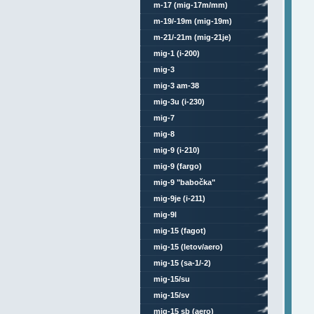
m-17 (mig-17m/mm)
m-19/-19m (mig-19m)
m-21/-21m (mig-21je)
mig-1 (i-200)
mig-3
mig-3 am-38
mig-3u (i-230)
mig-7
mig-8
mig-9 (i-210)
mig-9 (fargo)
mig-9 "babočka"
mig-9je (i-211)
mig-9l
mig-15 (fagot)
mig-15 (letov/aero)
mig-15 (sa-1/-2)
mig-15/su
mig-15/sv
mig-15 sb (aero)