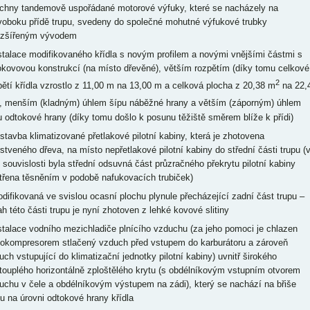
chny tandemově uspořádané motorové výfuky, které se nacházely na
voboku přídě trupu, svedeny do společné mohutné výfukové trubky
ozšířeným vývodem
nstalace modifikovaného křídla s novým profilem a novými vnějšími částmi s
okovovou konstrukcí (na místo dřevěné), větším rozpětím (díky tomu celkové
2
pětí křídla vzrostlo z 11,00 m na 13,00 m a celková plocha z 20,38 m
na 22,
), menším (kladným) úhlem šípu náběžné hrany a větším (záporným) úhlem
u odtokové hrany (díky tomu došlo k posunu těžiště směrem blíže k přídi)
estavba klimatizované přetlakové pilotní kabiny, která je zhotovena
rstveného dřeva, na místo nepřetlakové pilotní kabiny do střední části trupu (
o souvislosti byla střední odsuvná část průzračného překrytu pilotní kabiny
třena těsněním v podobě nafukovacích trubiček)
odifikovaná ve svislou ocasní plochu plynule přecházející zadní část trupu –
ah této části trupu je nyní zhotoven z lehké kovové slitiny
nstalace vodního mezichladiče plnícího vzduchu (za jeho pomoci je chlazen
bokompresorem stlačený vzduch před vstupem do karburátoru a zároveň
uch vstupující do klimatizační jednotky pilotní kabiny) uvnitř širokého
touplého horizontálně zploštělého krytu (s obdélníkovým vstupním otvorem
uchu v čele a obdélníkovým výstupem na zádi), který se nachází na břiše
pu na úrovni odtokové hrany křídla