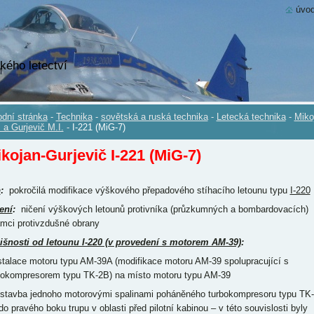
úvod
kého letectví
dní stránka
-
Technika
-
sovětská a ruská technika
-
Letecká technika
-
Miko
. a Gurjevič M.I.
-
I-221 (MiG-7)
kojan-Gurjevič I-221 (MiG-7)
p
:
pokročilá modifikace výškového přepadového stíhacího letounu typu
I-220
ení
:
ničení výškových letounů protivníka (průzkumných a bombardovacích)
ámci protivzdušné obrany
išnosti od letounu I-220 (v provedení s motorem AM-39)
:
nstalace motoru typu AM-39A (modifikace motoru AM-39 spolupracující s
bokompresorem typu TK-2B) na místo motoru typu AM-39
estavba jednoho motorovými spalinami poháněného turbokompresoru typu TK-
do pravého boku trupu v oblasti před pilotní kabinou – v této souvislosti byly