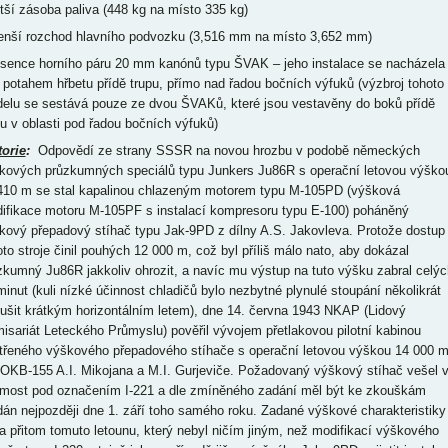
ětší zásoba paliva (448 kg na místo 335 kg)
enší rozchod hlavního podvozku (3,516 mm na místo 3,652 mm)
bsence horního páru 20 mm kanónů typu ŠVAK – jeho instalace se nacházela
 potahem hřbetu přídě trupu, přímo nad řadou bočních výfuků (výzbroj tohoto
elu se sestává pouze ze dvou ŠVAKů, které jsou vestavěny do boků přídě
pu v oblasti pod řadou bočních výfuků)
torie
:
Odpovědí ze strany SSSR na novou hrozbu v podobě německých
kových průzkumných speciálů typu Junkers Ju86R s operační letovou výško
410 m se stal kapalinou chlazeným motorem typu M-105PD (výšková
ifikace motoru M-105PF s instalací kompresoru typu E-100) poháněný
kový přepadový stíhač typu Jak-9PD z dílny A.S. Jakovleva. Protože dostup
oto stroje činil pouhých 12 000 m, což byl příliš málo nato, aby dokázal
zkumný Ju86R jakkoliv ohrozit, a navíc mu výstup na tuto výšku zabral celýc
minut (kuli nízké účinnost chladičů bylo nezbytné plynulé stoupání několikrát
rušit krátkým horizontálním letem), dne 14. června 1943 NKAP (Lidový
isariát Leteckého Průmyslu) pověřil vývojem přetlakovou pilotní kabinou
třeného výškového přepadového stíhače s operační letovou výškou 14 000 
 OKB-155 A.I. Mikojana a M.I. Gurjeviče. Požadovaný výškový stíhač vešel 
most pod označením I-221 a dle zmíněného zadání měl být ke zkouškám
dán nejpozději dne 1. září toho samého roku. Zadané výškové charakteristiky
a přitom tomuto letounu, který nebyl ničím jiným, než modifikací výškového