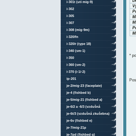
D
i-301t (uti mig-9)
V
i-302
P
i-305
M
Ma
i-307
P
i-308 (mig-9m)
Ma
i-320/fn
i-320/r (type 18)
i-340 (sm-1)
* p
i-350
i-360 (sm-2)
i-370 (i-1/-2)
ip-201
Pos
je-2/mig-23 (faceplate)
je-4 (fishbed b)
je-5/mig-21 (fishbed a)
je-6/2 a -6/3 (vzdušná
zkušebna)
je-6t/3 (vzdušná zkušebna)
je-6v (fishbed e)
je-7/mig-21p
je-7pd (fishbed g)