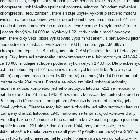
hače typu I-220, stejně jako v případě již zmíněného Jaku-9PD zajistit instala
bokompresoru poháněného spalinami pohonné jednotky. Důvodem začlenění
bokompresoru, tedy zařízení, které snižuje úbytek výkonu pístového motoru
ávislosti na rostoucí letové výšce, do pohonného systému letounu I-221 se
la nedostupnost konvenčního motoru, za jehož pomoci by bylo možné tento
oj dostat do výšky 14 000 m. Výškový I-221 tedy spolu s modifikovaným
dlem, které díky větší ploše vykazovalo vyšším vztlakem, a přetlakovou pilotn
inou obdržel též instalaci výškového 1 700 hp motoru typu AM-39A a
bokompresoru typu TK-2B z dílny institutu CIAM (Centrální Institut Leteckých
orů). Díky instalaci zmíněného turbokompresoru měl být motor typu AM-39A 
ce 13 000 m údajně schopen podávat výkon celých 1 400 hp. Dle předběžný
očtů měl letoun typu I-221 disponovat max. rychlostí 685 km/h (ve výšce
500 m) a operačním dostupem 15 000 m. Výstup na výšku 14 000 m mu pak
 zabrat okolo 20-ti minut. Protože se vývoj zmíněné pohonné jednotky
házel ve skluzu, kompletaci jediného prototypu letounu I-221 se nepodařilo
ršit dříve než dne 28. října 1943. K továrním zkouškám byl tento stroj předán
 5. listopadu téhož roku. Tomu přitom předcházely pozemní zkoušky jeho
vňové výzbroje. Přestože měly být letové zkoušky jediného prototypu letounu 
 zahájeny dne 22. listopadu 1943, nakonec se tento stroj od vzletové dráhy
rvé odlepil až dne 2. prosince toho samého roku. Zkušební program jediného
mpláře letounu I-221 ale již dne 7. února 1944, tedy krátce poté, co se
eběhl, ukončila havárie, kterou zavinil pilot. V průběhu letu ve výšce 9 000 m
iž z výfuků turbokompresoru náhle vyšlehl plamen a zároveň do kokpitu vnikl