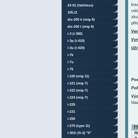
kou
23-01 (faithless)
cel
105.11
zku
dis-200 it (mig-5)
při
dis-200 t (mig-5)
Ver
i-3 (i-380)
Vyr
i-3p (i-410)
Uži
i-3u (i-420)
i-7k
i-7u
i-75
i-220 (mig-11)
Pos
i-221 (mig-7)
Poh
i-222 (mig-7)
Výz
i-224 (mig-7)
hla
i-225
i-231
i-250
i-270 (type 11)
TT
Ro
i-301t (ft-2) "ll"