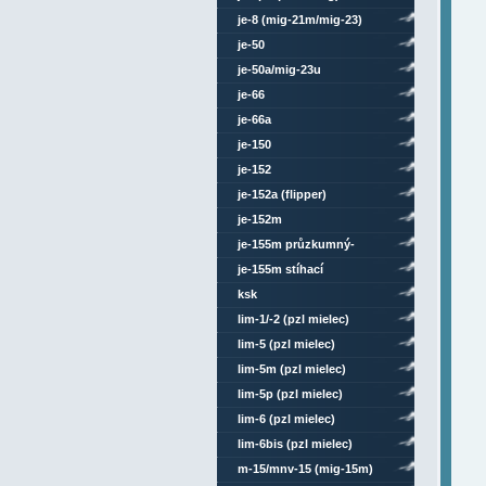
je-8 (mig-21m/mig-23)
je-50
je-50a/mig-23u
je-66
je-66a
je-150
je-152
je-152a (flipper)
je-152m
je-155m průzkumný-
bombardovací
je-155m stíhací
ksk
lim-1/-2 (pzl mielec)
lim-5 (pzl mielec)
lim-5m (pzl mielec)
lim-5p (pzl mielec)
lim-6 (pzl mielec)
lim-6bis (pzl mielec)
m-15/mnv-15 (mig-15m)