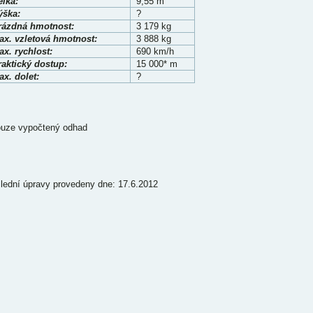
élka:
9,55 m
ýška:
?
rázdná hmotnost:
3 179 kg
ax. vzletová hmotnost:
3 888 kg
x. rychlost:
690 km/h
raktický dostup:
15 000* m
x. dolet:
?
ouze vypočtený odhad
lední úpravy provedeny dne: 17.6.2012