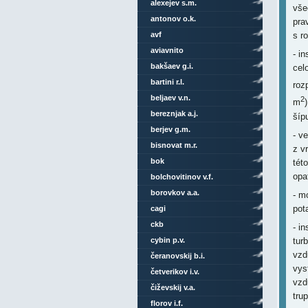
alexejev s.m.
vše
antonov o.k.
pra
avf
s r
aviavnito
- i
bakšaev g.i.
cel
bartini r.l.
roz
beljaev v.n.
2
m
bereznjak a.j.
šíp
berjev g.m.
- v
bisnovat m.r.
z v
bok
tét
opa
bolchovitinov v.f.
borovkov a.a.
- m
pot
cagi
ckb
- i
tur
cybin p.v.
vzd
čeranovskij b.i.
vys
četverikov i.v.
vzd
čiževskij v.a.
tru
florov i.f.