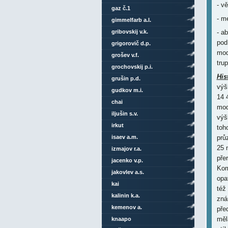
- v
gaz č.1
- m
gimmelfarb a.l.
- a
gribovskij v.k.
pod
grigorovič d.p.
mod
grošev v.f.
tru
grochovskij p.i.
His
grušin p.d.
výš
gudkov m.i.
14 
chai
mod
iljušin s.v.
výš
irkut
toh
prů
isaev a.m.
25 
izmajov r.a.
pře
jacenko v.p.
Kom
jakovlev a.s.
opa
kai
též
kalinin k.a.
zná
kemenov a.
pře
měl
knaapo