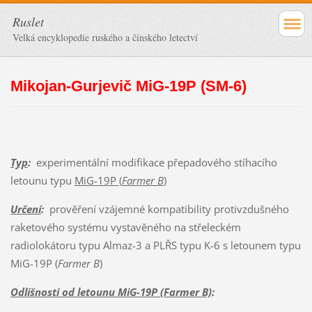
Ruslet
Velká encyklopedie ruského a čínského letectví
Mikojan-Gurjevič MiG-19P (SM-6)
Typ
:
experimentální modifikace přepadového stíhacího
letounu typu
MiG-19P (
Farmer B
)
Určení
:
prověření vzájemné kompatibility protivzdušného
raketového systému vystavěného na střeleckém
radiolokátoru typu Almaz-3 a PLŘS typu K-6 s letounem typu
MiG-19P (
Farmer B
)
Odlišnosti od letounu MiG-19P (Farmer B)
: