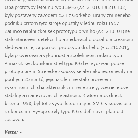
Oba prototypy letounu typu SM-6 (v.č. 210101 a 210102)
byly postaveny závodem č.21 z Gorkého. Brány zmíněného
podniku přitom tyto stroje opustily v lednu roku 1957.
Zatímco náplní zkoušek prototypu prvního (v.č. 210101) se
stalo stanovení detekčního a sledovacího dosahu a přesnosti
sledování cíle, za pomoci prototypu druhého (v.č. 210201),
byla prověřována výkonnost a spolehlivost radaru typu
Almaz-3. Ke zkouškám střel typu K-6 byl využíván pouze
prototyp první. Střelecké zkoušky se ale nakonec omezily na
pouhých 25 startů, jejichž cílem se stalo prověření
výkonnostních charakteristik zmíněné střely, včetně letové
stability a manévrovacích vlastností. Krátce nato, dne 3.
března 1958, byl totiž vývoj letounu typu SM-6 v souvislosti
s ukončením vývoje střely typu K-6 s definitivní platností
zastaven.
Verze
:
-