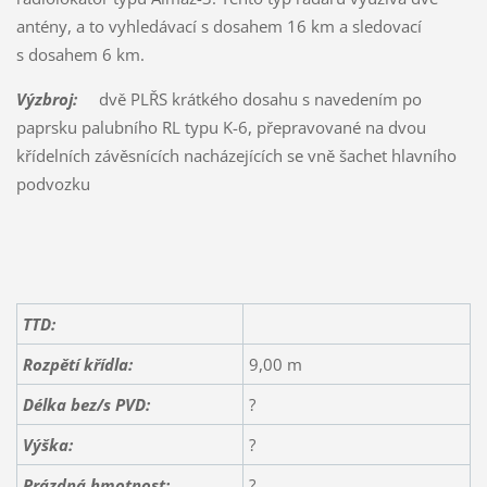
antény, a to vyhledávací s dosahem 16 km a sledovací
s dosahem 6 km.
Výzbroj:
dvě PLŘS krátkého dosahu s navedením po
paprsku palubního RL typu K-6, přepravované na dvou
křídelních závěsnících nacházejících se vně šachet hlavního
podvozku
TTD:
Rozpětí křídla:
9,00 m
Délka bez/s PVD:
?
Výška:
?
Prázdná hmotnost:
?