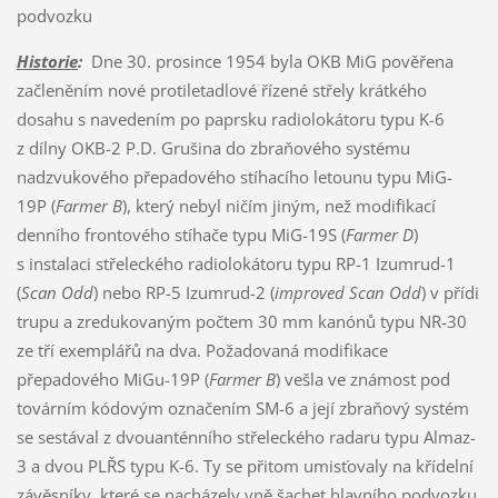
podvozku
Historie
:
Dne 30. prosince 1954 byla OKB MiG pověřena
začleněním nové protiletadlové řízené střely krátkého
dosahu s navedením po paprsku radiolokátoru typu K-6
z dílny OKB-2 P.D. Grušina do zbraňového systému
nadzvukového přepadového stíhacího letounu typu MiG-
19P (
Farmer B
), který nebyl ničím jiným, než modifikací
denního frontového stíhače typu MiG-19S (
Farmer D
)
s instalaci střeleckého radiolokátoru typu RP-1 Izumrud-1
(
Scan Odd
) nebo RP-5 Izumrud-2 (
improved Scan Odd
) v přídi
trupu a zredukovaným počtem 30 mm kanónů typu NR-30
ze tří exemplářů na dva. Požadovaná modifikace
přepadového MiGu-19P (
Farmer B
) vešla ve známost pod
továrním kódovým označením SM-6 a její zbraňový systém
se sestával z dvouanténního střeleckého radaru typu Almaz-
3 a dvou PLŘS typu K-6. Ty se přitom umisťovaly na křídelní
závěsníky, které se nacházely vně šachet hlavního podvozku.