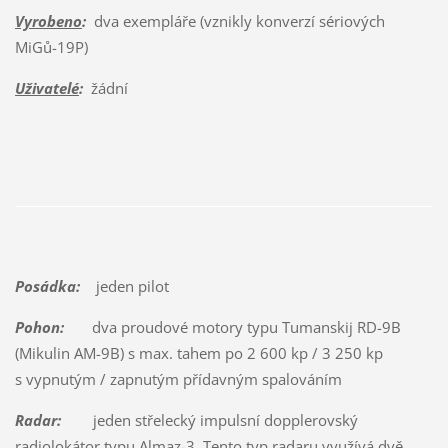
Vyrobeno
:
dva exempláře (vznikly konverzí sériových
MiGů-19P)
Uživatelé
:
žádní
Posádka:
jeden pilot
Pohon:
dva proudové motory typu Tumanskij RD-9B
(Mikulin AM-9B) s max. tahem po 2 600 kp / 3 250 kp
s vypnutým / zapnutým přídavným spalováním
Radar:
jeden střelecký impulsní dopplerovský
radiolokátor typu Almaz-3. Tento typ radaru využívá dvě