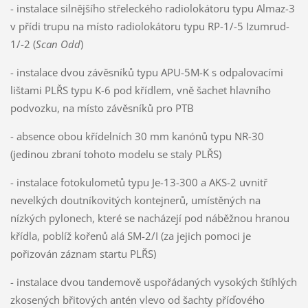
- instalace silnějšího střeleckého radiolokátoru typu Almaz-3
v přídi trupu na místo radiolokátoru typu RP-1/-5 Izumrud-
1/-2 (
Scan Odd
)
- instalace dvou závěsníků typu APU-5M-K s odpalovacími
lištami PLŘS typu K-6 pod křídlem, vně šachet hlavního
podvozku, na místo závěsníků pro PTB
- absence obou křídelních 30 mm kanónů typu NR-30
(jedinou zbraní tohoto modelu se staly PLŘS)
- instalace fotokulometů typu Je-13-300 a AKS-2 uvnitř
nevelkých doutníkovitých kontejnerů, umístěných na
nízkých pylonech, které se nacházejí pod náběžnou hranou
křídla, poblíž kořenů alá SM-2/I (za jejich pomoci je
pořizován záznam startu PLŘS)
- instalace dvou tandemově uspořádaných vysokých štíhlých
zkosených břitových antén vlevo od šachty příďového