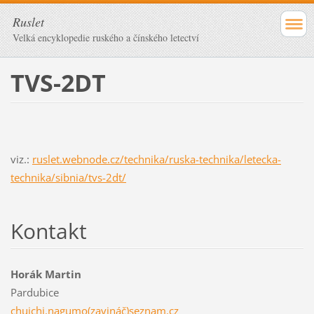
Ruslet
Velká encyklopedie ruského a čínského letectví
TVS-2DT
viz.:
ruslet.webnode.cz/technika/ruska-technika/letecka-
technika/sibnia/tvs-2dt/
Kontakt
Horák Martin
Pardubice
chuichi.nagumo(zavináč)seznam.cz