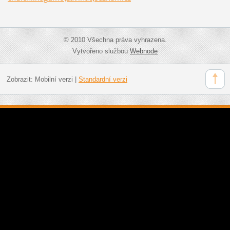
© 2010 Všechna práva vyhrazena.
Vytvořeno službou
Webnode
Zobrazit:
Mobilní verzi
|
Standardní verzi