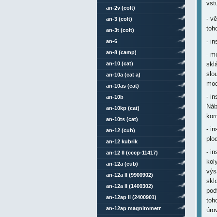
vst
an-2v (colt)
- v
an-3 (colt)
toh
an-3t (colt)
- i
an-6
an-8 (camp)
- m
an-10 (cat)
skl
slo
an-10a (cat a)
mod
an-10as (cat)
- i
an-10b
Náb
an-10kp (cat)
kor
an-10ts (cat)
- i
an-12 (cub)
plo
an-12 kubrik
- i
an-12 ll (cccp-11417)
kol
an-12a (cub)
výs
an-12a ll (9900902)
skl
an-12a ll (1400302)
pod
an-12ap ll (2400901)
toh
an-12ap magnitometr
úro