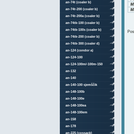
an-74t (coaler b)
M
an-74t-200 (coaler b)
Ma
an-74t-200a (coaler b)
an-74tk-100 (coaler b)
an-74tk-100s (coaler b)
Pos
an-74tk-200 (coaler b)
an-74tk-300 (coaler d)
an-124 (condor a)
an-124-100
an-124-100m/-100m-150
an-132
an-140
an-140-100 sjemščik
an-148-100b
an-148-100e
an-148-100ea
an-148-100em
an-158
an-178
an-225 (cossack)