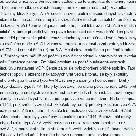
ku, ale též umožňoval venkovnímu vzduchu za letu pronikat do interiéru kabi
ž bylo pro posádku obzvláště nepříjemné v zimních měsících). Výsadkáři
itř kabiny kluzáku typu A-7M seděli na dvou podélně uspořádaných lavicích. 
ndardní konfiguraci tento stroj létal s dvanácti výsadkáři na palubě, po šesti n
é lavici. V přetížené konfiguraci tento stroj mohl létat až se čtrnácti výsadká
palubě. V tomto případě bylo na pravé lavici hned osm výsadkářů. Ten první
tom seděl přímo vedle pilota, jehož sedačka byla umístěna u levé stěny kabiny
o u cvičného modelu A-7U. Zpracovat projekt a postavit první prototyp kluzák
u A-7M se konstrukčnímu týmu S.A. Moskaleva podařilo za poměrně krátkou
u. Zmíněný stroj měl již od počátku zkoušek tendenci k samovolnému zvedá
máku“ směrem nahoru. Zmíněný problém se podařilo následně odstranit
nou úhlu nastavení VOP. Cenou za to ale bylo zhoršení příčné stability. Tato
tečnost spolu s absencí nákladových vrat vedla k tomu, že byly zkoušky
ního prototypu kluzáku typu A-7M završeny záporným hodnocením. Druhý
totyp kluzáku typu A-7M, který byl postaven ve druhé polovině roku 1943, pro
mě některých drobných konstrukčních úprav obdržel též instalaci rozměrných
ukřídlých nákladových vrat na místo pravých vstupních dveří. Na konci října
u 1943, po završení závodních zkoušek, byl druhý prototyp kluzáku typu A-7
praven na letiště institutu LII, za účelem realizace státních zkoušek. Státní
ušky tohoto stroje byly završeny na počátku roku 1944. Protože měl druhý
totyp kluzáku typu A-7M vyšší prázdnou i max. vzletovou hmotnost než
iový A-7, v porovnání s tímto strojem měl vyšší vzletovou a přistávací rychlos
elší dojezd při přistání. Kromě toho bylo u tohoto stroje nezbytné omezit