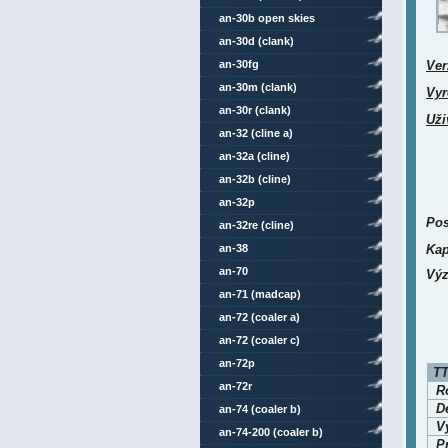
an-30b open skies
an-30d (clank)
an-30fg
Ver
an-30m (clank)
Vyr
an-30r (clank)
Uži
an-32 (cline a)
an-32a (cline)
an-32b (cline)
an-32p
Pos
an-32re (cline)
an-38
Kap
an-70
Výz
an-71 (madcap)
an-72 (coaler a)
an-72 (coaler c)
an-72p
TT
an-72r
Ro
D
an-74 (coaler b)
V
an-74-200 (coaler b)
P