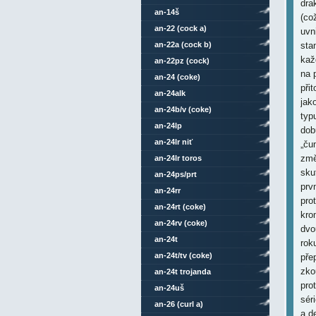
dra
an-14š
(co
an-22 (cock a)
uvn
an-22a (cock b)
sta
každ
an-22pz (cock)
na 
an-24 (coke)
při
an-24alk
jak
an-24b/v (coke)
typ
an-24lp
dob
an-24lr niť
„ču
změ
an-24lr toros
sku
an-24ps/prt
prv
an-24rr
pro
an-24rt (coke)
kro
an-24rv (coke)
dvo
an-24t
rok
an-24t/tv (coke)
pře
zko
an-24t trojanda
pro
an-24uš
sér
an-26 (curl a)
a d