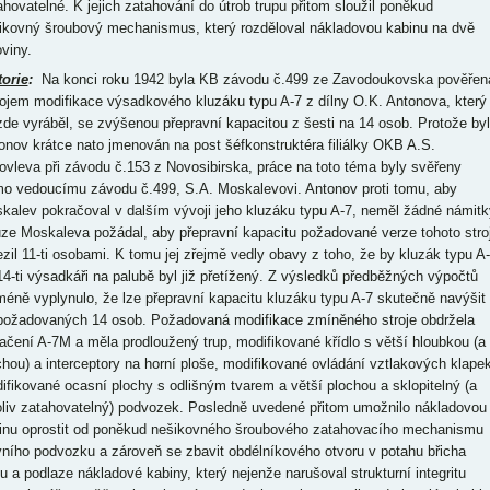
ahovatelné. K jejich zatahování do útrob trupu přitom sloužil poněkud
ikovný šroubový mechanismus, který rozděloval nákladovou kabinu na dvě
oviny.
torie
:
Na konci roku 1942 byla KB závodu č.499 ze Zavodoukovska pověřen
ojem modifikace výsadkového kluzáku typu A-7 z dílny O.K. Antonova, který
zde vyráběl, se zvýšenou přepravní kapacitou z šesti na 14 osob. Protože byl
onov krátce nato jmenován na post šéfkonstruktéra filiálky OKB A.S.
ovleva při závodu č.153 z Novosibirska, práce na toto téma byly svěřeny
mo vedoucímu závodu č.499, S.A. Moskalevovi. Antonov proti tomu, aby
kalev pokračoval v dalším vývoji jeho kluzáku typu A-7, neměl žádné námitk
ze Moskaleva požádal, aby přepravní kapacitu požadované verze tohoto stro
zil 11-ti osobami. K tomu jej zřejmě vedly obavy z toho, že by kluzák typu A
14-ti výsadkáři na palubě byl již přetížený. Z výsledků předběžných výpočtů
méně vyplynulo, že lze přepravní kapacitu kluzáku typu A-7 skutečně navýšit
požadovaných 14 osob. Požadovaná modifikace zmíněného stroje obdržela
ačení A-7M a měla prodloužený trup, modifikované křídlo s větší hloubkou (a
chou) a interceptory na horní ploše, modifikované ovládání vztlakových klapek
ifikované ocasní plochy s odlišným tvarem a větší plochou a sklopitelný (a
oliv zatahovatelný) podvozek. Posledně uvedené přitom umožnilo nákladovou
inu oprostit od poněkud nešikovného šroubového zatahovacího mechanismu
vního podvozku a zároveň se zbavit obdélníkového otvoru v potahu břicha
pu a podlaze nákladové kabiny, který nejenže narušoval strukturní integritu