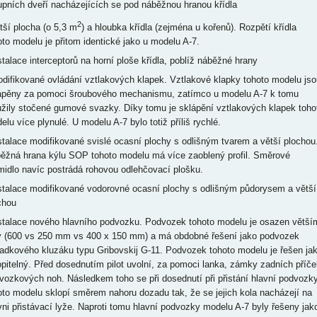
upních dveří nacházejících se pod náběžnou hranou křídla
2
ětší plocha (o 5,3 m
) a hloubka křídla (zejména u kořenů). Rozpětí křídla
oto modelu je přitom identické jako u modelu A-7.
nstalace interceptorů na horní ploše křídla, poblíž náběžné hrany
odifikované ovládání vztlakových klapek. Vztlakové klapky tohoto modelu jso
ápěny za pomoci šroubového mechanismu, zatímco u modelu A-7 k tomu
užily stočené gumové svazky. Díky tomu je sklápění vztlakových klapek toho
elu více plynulé. U modelu A-7 bylo totiž příliš rychlé.
nstalace modifikované svislé ocasní plochy s odlišným tvarem a větší plochou
ěžná hrana kýlu SOP tohoto modelu má více zaoblený profil. Směrové
midlo navíc postrádá rohovou odlehčovací plošku.
nstalace modifikované vodorovné ocasní plochy s odlišným půdorysem a větší
chou
nstalace nového hlavního podvozku. Podvozek tohoto modelu je osazen větší
y (600 vs 250 mm vs 400 x 150 mm) a má obdobné řešení jako podvozek
adkového kluzáku typu Gribovskij G-11. Podvozek tohoto modelu je řešen ja
opitelný. Před dosednutím pilot uvolní, za pomoci lanka, zámky zadních příče
vozkových noh. Následkem toho se při dosednutí při přistání hlavní podvozk
oto modelu sklopí směrem nahoru dozadu tak, že se jejich kola nacházejí na
vni přistávací lyže. Naproti tomu hlavní podvozky modelu A-7 byly řešeny jak