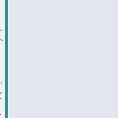
u
to
.
mi
ko
k
y
o