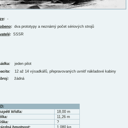
ze
:
-
obeno
:
dva prototypy a neznámý počet sériových strojů
vatelé
:
SSSR
ádka:
jeden pilot
acita:
12 až 14 výsadkářů, přepravovaných uvnitř nákladové kabiny
broj:
žádná
D:
zpětí křídla:
18,00 m
élka:
11,26 m
ýška:
?
rázdná hmotnost:
1 080 kg