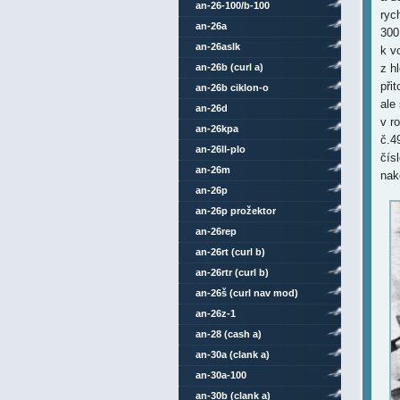
an-26-100/b-100
ryc
an-26a
300
an-26aslk
k v
an-26b (curl a)
z h
při
an-26b ciklon-o
ale 
an-26d
v r
an-26kpa
č.4
an-26ll-plo
čís
an-26m
nak
an-26p
an-26p prožektor
an-26rep
an-26rt (curl b)
an-26rtr (curl b)
an-26š (curl nav mod)
an-26z-1
an-28 (cash a)
an-30a (clank a)
an-30a-100
an-30b (clank a)