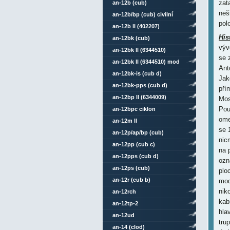
zat
an-12b (cub)
neš
an-12b/bp (cub) civilní
pol
an-12b ll (402207)
His
an-12bk (cub)
výv
an-12bk ll (6344510)
se 
an-12bk ll (6344510) mod
Ant
an-12bk-is (cub d)
Jak
an-12bk-pps (cub d)
pří
an-12bp ll (6344009)
Mos
Pou
an-12bpc ciklon
ome
an-12m ll
se 
an-12p/ap/bp (cub)
nic
an-12pp (cub c)
na 
an-12pps (cub d)
ozn
an-12ps (cub)
plo
an-12r (cub b)
mod
nik
an-12rch
kab
an-12tp-2
hla
an-12ud
tru
an-14 (clod)