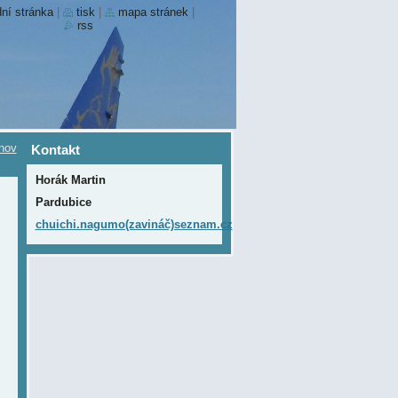
ní stránka
|
tisk
|
mapa stránek
|
rss
nov
Kontakt
Horák Martin
Pardubice
chuichi.nagumo(zavináč)seznam.cz