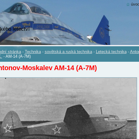
úvod
kého letectví
dní stránka
-
Technika
-
sovětská a ruská technika
-
Letecká technika
-
Anto
.
-
AM-14 (A-7M)
ntonov-Moskalev AM-14 (A-7M)