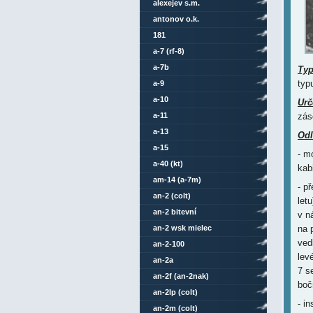
alexejev s.m.
antonov o.k.
181
a-7 (rf-8)
a-7b
Ty
typ
a-9
a-10
Urč
a-11
zás
a-13
Odl
a-15
- m
a-40 (kt)
kab
am-14 (a-7m)
- p
an-2 (colt)
let
an-2 bitevní
v n
an-2 wsk mielec
na 
ved
an-2-100
lev
an-2a
7 s
an-2f (an-2nak)
boč
an-2lp (colt)
- i
an-2m (colt)