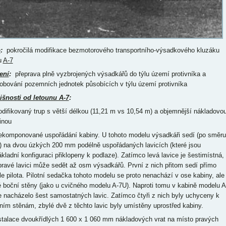
p
:
pokročilá modifikace bezmotorového transportního-výsadkového kluzáku
u
A-7
ení
:
přeprava plně vyzbrojených výsadkářů do týlu území protivníka a
obování pozemních jednotek působících v týlu území protivníka
išnosti od letounu A-7
:
odifikovaný trup s větší délkou (11,21 m vs 10,54 m) a objemnější nákladovo
inou
řekomponované uspořádání kabiny. U tohoto modelu výsadkáři sedí (po směru
u) na dvou úzkých 200 mm podélně uspořádaných lavicích (které jsou
ákladní konfiguraci přiklopeny k podlaze). Zatímco levá lavice je šestimístná,
pravé lavici může sedět až osm výsadkářů. První z nich přitom sedí přímo
le pilota. Pilotní sedačka tohoto modelu se proto nenachází v ose kabiny, ale
é boční stěny (jako u cvičného modelu A-7U). Naproti tomu v kabině modelu A
e nacházelo šest samostatných lavic. Zatímco čtyři z nich byly uchyceny k
ním stěnám, zbylé dvě z těchto lavic byly umístěny uprostřed kabiny.
nstalace dvoukřídlých 1 600 x 1 060 mm nákladových vrat na místo pravých