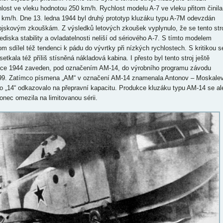
hlost ve vleku hodnotou 250 km/h. Rychlost modelu A-7 ve vleku přitom činila
 km/h. Dne 13. ledna 1944 byl druhý prototyp kluzáku typu A-7M odevzdán
ojskovým zkouškám. Z výsledků letových zkoušek vyplynulo, že se tento str
lediska stability a ovladatelnosti neliší od sériového A-7. S tímto modelem
tom sdílel též tendenci k pádu do vývrtky při nízkých rychlostech. S kritikou s
setkala též příliš stísněná nákladová kabina. I přesto byl tento stroj ještě
oce 1944 zaveden, pod označením AM-14, do výrobního programu závodu
99. Zatímco písmena „AM“ v označení AM-14 znamenala Antonov – Moskalev
lo „14“ odkazovalo na přepravní kapacitu. Produkce kluzáku typu AM-14 se al
onec omezila na limitovanou sérii.