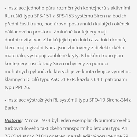
- instalace jednoho páru rozměrných kontejnerů s aktivními
RL rušiči typu SPS-151 a SPS-153 systému Siren na bocích
přední části trupu, pod úrovní postranních kulatých okének
nákladového prostoru. Zmíněné kontejnery mají
doutníkovitý tvar. Z boků jejich předních a zadních konců,
které mají ogivální tvar a jsou zhotoveny z dielektrického
materiálu, vystupují zaoblené kryty. K bokům trupu jsou
kontejnery rušičů řady Siren uchyceny za pomoci
mohutných pylonů, do kterých je vetknuta dvojice výmetnic
klamných IČ cílů typu ASO-2I-E7R, každá s 64-ti patronami
typu PPI-26.
- instalace výstražných RL systémů typu SPO-10 Sirena-3M a
Barier
Historie
:
V roce 1974 byl jeden exemplář dvoumotorového
turbovrtulového taktického transportního letounu typu An-
26 (
Curl A
) (v.č.2101) opatřen, na základě výnosu ze dne 29.