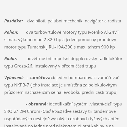
Posádka:
dva piloti, palubní mechanik, navigátor a radista
Pohon:
dva turbovrtulové motory typu Ivčenko Al-24VT
s max. výkonem po 2 820 hp a jeden pomocný proudový
motor typu Tumanskij RU-19A-300 s max. tahem 900 kp
Radar:
povětrnostní impulsní dopplerovský radiolokátor
typu Groza-26, instalovaný v přední části trupu
Vybavení:
- zaměřovací:
jeden bombardovací zaměřovač
typu NKPB-7 (jeho instalace je umístěna za polokulovitým
průzorem nacházejícím se na levoboku přední části trupu)
- obranné:
identifikační systém „vlastní-cizí“ typu
SRO-2/-2M Chrom (
Odd Rods
) (dvě sestavy tří tandemově
uspořádaných nestejně vysokých drobných tyčových antén
instalované po jedné před překrytem pilotní kabiny a na