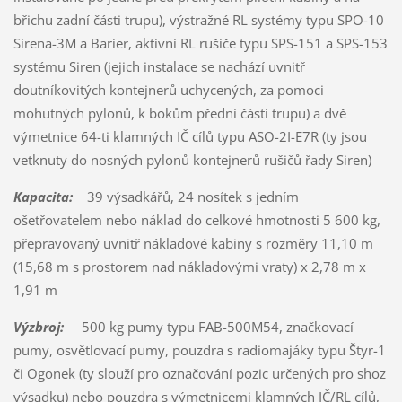
břichu zadní části trupu), výstražné RL systémy typu SPO-10
Sirena-3M a Barier, aktivní RL rušiče typu SPS-151 a SPS-153
systému Siren (jejich instalace se nachází uvnitř
doutníkovitých kontejnerů uchycených, za pomoci
mohutných pylonů, k bokům přední části trupu) a dvě
výmetnice 64-ti klamných IČ cílů typu ASO-2I-E7R (ty jsou
vetknuty do nosných pylonů kontejnerů rušičů řady Siren)
Kapacita:
39 výsadkářů, 24 nosítek s jedním
ošetřovatelem nebo náklad do celkové hmotnosti 5 600 kg,
přepravovaný uvnitř nákladové kabiny s rozměry 11,10 m
(15,68 m s prostorem nad nákladovými vraty) x 2,78 m x
1,91 m
Výzbroj:
500 kg pumy typu FAB-500M54, značkovací
pumy, osvětlovací pumy, pouzdra s radiomajáky typu Štyr-1
či Ogonek (ty slouží pro označování pozic určených pro shoz
výsadku) nebo pouzdra s výmetnicemi klamných IČ/RL cílů,