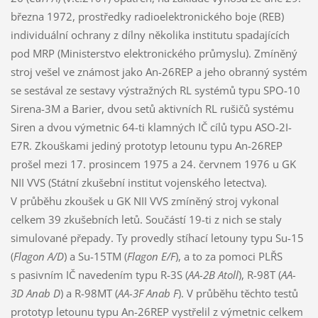
března 1972, prostředky radioelektronického boje (REB)
individuální ochrany z dílny několika institutu spadajících
pod MRP (Ministerstvo elektronického průmyslu). Zmíněný
stroj vešel ve známost jako An-26REP a jeho obranný systém
se sestával ze sestavy výstražných RL systémů typu SPO-10
Sirena-3M a Barier, dvou setů aktivních RL rušičů systému
Siren a dvou výmetnic 64-ti klamných IČ cílů typu ASO-2I-
E7R. Zkouškami jediný prototyp letounu typu An-26REP
prošel mezi 17. prosincem 1975 a 24. červnem 1976 u GK
NII VVS (Státní zkušební institut vojenského letectva).
V průběhu zkoušek u GK NII VVS zmíněný stroj vykonal
celkem 39 zkušebních letů. Součástí 19-ti z nich se staly
simulované přepady. Ty provedly stíhací letouny typu Su-15
(
Flagon A/D
) a Su-15TM (
Flagon E/F
), a to za pomoci PLŘS
s pasivním IČ navedením typu R-3S (
AA-2B Atoll
), R-98T (
AA-
3D Anab D
) a R-98MT (
AA-3F Anab F
). V průběhu těchto testů
prototyp letounu typu An-26REP vystřelil z výmetnic celkem