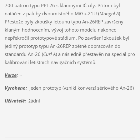
700 patron typu PPI-26 s klamnými IČ cíly. Přitom byl
natáčen z paluby dvoumístného MiGu-21U (
Mongol A
).
Přestože byly zkoušky letounu typu An-26REP završeny
klaným hodnocením, vývoj tohoto modelu nakonec
nepřekročil prototypové stádium. Po završení zkoušek byl
jediný prototyp typu An-26REP zpětně dopracován do
standardu An-26 (
Curl A
) a následně přestavěn na speciál pro
kalibrování letištních navigačních systémů.
Verze
:
-
Vyrobeno
:
jeden prototyp (vznikl konverzí sériového An-26)
Uživatelé
:
žádní