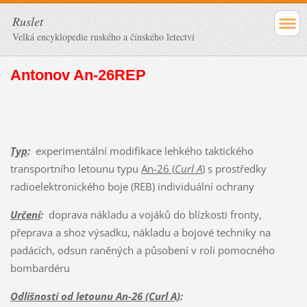
Ruslet
Velká encyklopedie ruského a čínského letectví
Antonov An-26REP
Typ
:
experimentální modifikace lehkého taktického
transportního letounu typu
An-26 (
Curl A
)
s prostředky
radioelektronického boje (REB) individuální ochrany
Určení
:
doprava nákladu a vojáků do blízkosti fronty,
přeprava a shoz výsadku, nákladu a bojové techniky na
padácích, odsun raněných a působení v roli pomocného
bombardéru
Odlišnosti od letounu An-26 (Curl A)
: