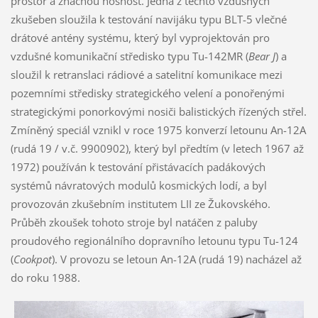
prostor a značnou nosnost. Jedna z těchto vzdušných
zkušeben sloužila k testování navijáku typu BLT-5 vlečné
drátové antény systému, který byl vyprojektován pro
vzdušné komunikační středisko typu Tu-142MR (
Bear J
) a
sloužil k retranslaci rádiové a satelitní komunikace mezi
pozemními středisky strategického velení a ponořenými
strategickými ponorkovými nosiči balistických řízených střel.
Zmíněný speciál vznikl v roce 1975 konverzí letounu An-12A
(rudá 19 / v.č. 9900902), který byl předtím (v letech 1967 až
1972) používán k testování přistávacích padákových
systémů návratových modulů kosmických lodí, a byl
provozován zkušebním institutem LII ze Žukovského.
Průběh zkoušek tohoto stroje byl natáčen z paluby
proudového regionálního dopravního letounu typu Tu-124
(
Cookpot
). V provozu se letoun An-12A (rudá 19) nacházel až
do roku 1988.