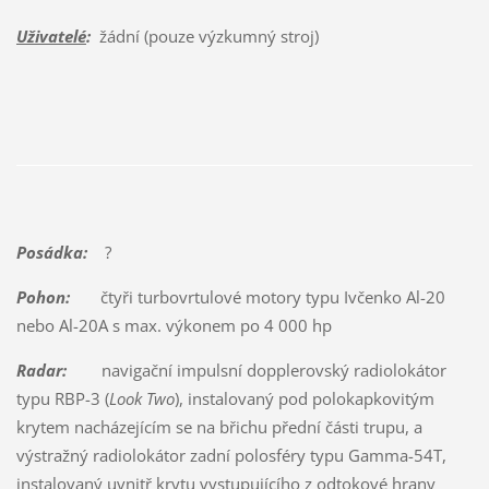
Uživatelé
:
žádní (pouze výzkumný stroj)
Posádka:
?
Pohon:
čtyři turbovrtulové motory typu Ivčenko Al-20
nebo Al-20A s max. výkonem po 4 000 hp
Radar:
navigační impulsní dopplerovský radiolokátor
typu RBP-3 (
Look Two
), instalovaný pod polokapkovitým
krytem nacházejícím se na břichu přední části trupu, a
výstražný radiolokátor zadní polosféry typu Gamma-54T,
instalovaný uvnitř krytu vystupujícího z odtokové hrany