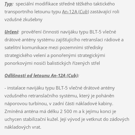
Typ
:
speciální modifikace středně těžkého taktického
transportního letounu typu
An-12A (
Cub
)
zastávající roli
vzdušné zkušebny
Určení
:
prověření činnosti navijáku typu BLT-5 vlečné
drátové antény systému zajišťujícího retranslaci rádiové a
satelitní komunikace mezi pozemními středisky
strategického velení a ponořenými strategickými
ponorkovými nosiči balistických řízených střel
Odlišnosti od letounu An-12A (Cub)
:
- instalace navijáku typu BLT-5 vlečné drátové antény
vzdušného retranslačního systému, který je poháněn
náporovou turbínou, v zadní části nákladové kabiny.
Zmíněná anténa má délku 2 500 m a k jejímu konci je
uchycen stabilizační kužel. Její vývod je vetknut do záďových
nákladových vrat.