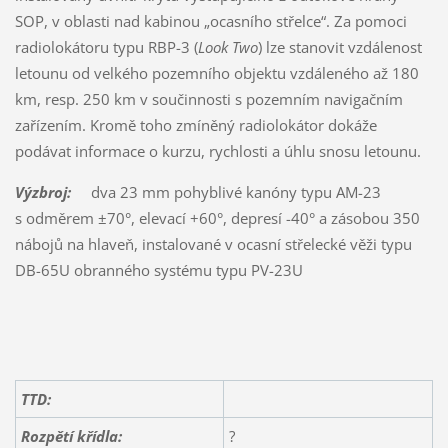
SOP, v oblasti nad kabinou „ocasního střelce“. Za pomoci
radiolokátoru typu RBP-3 (
Look Two
) lze stanovit vzdálenost
letounu od velkého pozemního objektu vzdáleného až 180
km, resp. 250 km v součinnosti s pozemním navigačním
zařízením. Kromě toho zmíněný radiolokátor dokáže
podávat informace o kurzu, rychlosti a úhlu snosu letounu.
Výzbroj:
dva 23 mm pohyblivé kanóny typu AM-23
s odměrem ±70°, elevací +60°, depresí -40° a zásobou 350
nábojů na hlaveň, instalované v ocasní střelecké věži typu
DB-65U obranného systému typu PV-23U
TTD:
Rozpětí křídla:
?