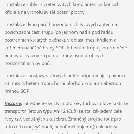
- instalace štíhlých vřetenovitých krytů antén na koncích
křídla a na vrcholu svislé ocasní plochy
- instalace dvou párů horizontálních tyčových antén na
bocích zadní části trupu (po jednom nad a pod řadou
postranních kulatých okének), v oblasti mezi křídlem a
kořenem náběžné hrany SOP. K bokům trupu jsou zmíněné
antény uchyceny za pomoci řady osmi drobných
horizontálních pylonů.
- instalace soustavy drátových antén připomínající pavoučí
síť mezi hřbetem trupu, horní plochou křídla a náběžnou
hranou SOP
Historie
:
Středně těžký čtyřmotorový turbovrtulový taktický
transportní letoun typu An-12 (
Cub
) se stal základem celé
řady tzv. vzdušných zkušeben. Zmíněný stroj se totiž pro
tuto roli nanejvýš hodil, neboť měl objemný nákladový