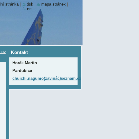
ní stránka
|
tisk
|
mapa stránek
|
rss
nov
Kontakt
Horák Martin
Pardubice
chuichi.nagumo(zavináč)seznam.cz