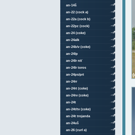
an-14š
an-22 (cock a)
an-22a (cock b)
an-22pz (cock)
an-24 (coke)
an-24alk
an-24b/v (coke)
an-24lp
an-24lr niť
an-24lr toros
an-24ps/prt
an-24rr
an-24rt (coke)
an-24rv (coke)
an-24t
an-24t/tv (coke)
an-24t trojanda
an-24uš
an-26 (curl a)