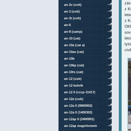
záv
an-2v (colt)
z K
an-3 (colt)
let
an-3t (colt)
z K
an-6
OKB
an-8 (camp)
sov
let
an-10 (cat)
tyt
an-10a (cat a)
civ
an-10as (cat)
an-10b
an-10kp (cat)
an-10ts (cat)
an-12 (cub)
an-12 kubrik
an-12 ll (cccp-11417)
an-12a (cub)
an-12a ll (9900902)
an-12a ll (1400302)
an-12ap ll (2400901)
an-12ap magnitometr