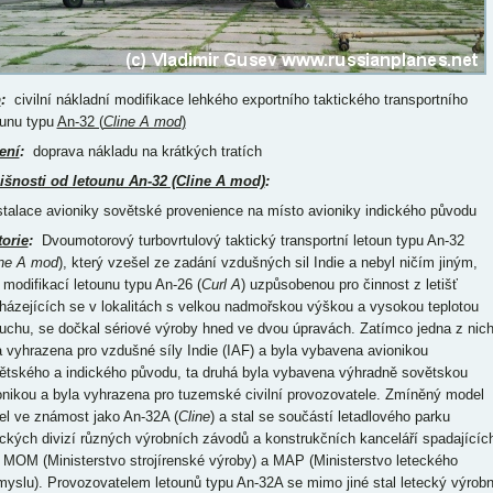
p
:
civilní nákladní modifikace lehkého exportního taktického transportního
ounu typu
An-32 (
Cline A mod
)
ení
:
doprava nákladu na krátkých tratích
išnosti od letounu An-32 (Cline A mod)
:
nstalace avioniky sovětské provenience na místo avioniky indického původu
torie
:
Dvoumotorový turbovrtulový taktický transportní letoun typu An-32
ine A mod
), který vzešel ze zadání vzdušných sil Indie a nebyl ničím jiným,
 modifikací letounu typu An-26 (
Curl A
) uzpůsobenou pro činnost z letišť
házejících se v lokalitách s velkou nadmořskou výškou a vysokou teplotou
uchu, se dočkal sériové výroby hned ve dvou úpravách. Zatímco jedna z nic
a vyhrazena pro vzdušné síly Indie (IAF) a byla vybavena avionikou
ětského a indického původu, ta druhá byla vybavena výhradně sovětskou
onikou a byla vyhrazena pro tuzemské civilní provozovatele. Zmíněný model
el ve známost jako An-32A (
Cline
) a stal se součástí letadlového parku
eckých divizí různých výrobních závodů a konstrukčních kanceláří spadajícíc
 MOM (Ministerstvo strojírenské výroby) a MAP (Ministerstvo leteckého
myslu). Provozovatelem letounů typu An-32A se mimo jiné stal letecký výrobn