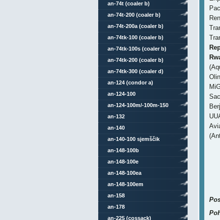
an-74t (coaler b)
Pac
an-74t-200 (coaler b)
Ren
an-74t-200a (coaler b)
Tra
Tra
an-74tk-100 (coaler b)
Rep
an-74tk-100s (coaler b)
Rw
an-74tk-200 (coaler b)
(Aqu
an-74tk-300 (coaler d)
Oli
an-124 (condor a)
MiG
an-124-100
Sac
an-124-100m/-100m-150
Ber
UU
an-132
Avi
an-140
(An
an-140-100 sjemščik
an-148-100b
an-148-100e
an-148-100ea
an-148-100em
an-158
Pos
an-178
Poh
an-225 (cossack)