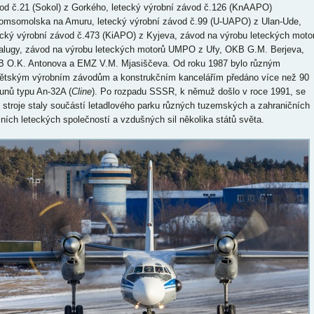
od č.21 (Sokol) z Gorkého, letecký výrobní závod č.126 (KnAAPO)
omsomolska na Amuru, letecký výrobní závod č.99 (U-UAPO) z Ulan-Ude,
ecký výrobní závod č.473 (KiAPO) z Kyjeva, závod na výrobu leteckých moto
alugy, závod na výrobu leteckých motorů UMPO z Ufy, OKB G.M. Berjeva,
 O.K. Antonova a EMZ V.M. Mjasiščeva. Od roku 1987 bylo různým
ětským výrobním závodům a konstrukčním kancelářím předáno více než 90
ounů typu An-32A (
Cline
). Po rozpadu SSSR, k němuž došlo v roce 1991, se
o stroje staly součástí letadlového parku různých tuzemských a zahraničních
ilních leteckých společností a vzdušných sil několika států světa.