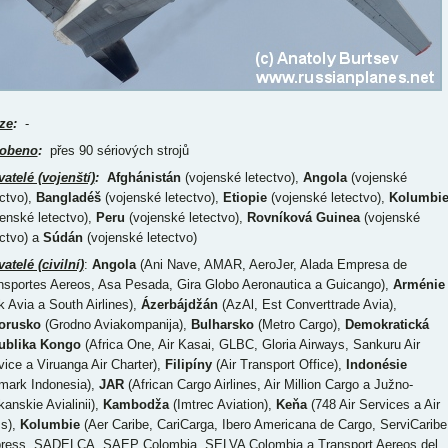
ze
:
-
obeno
:
přes 90 sériových strojů
vatelé (vojenští)
:
Afghánistán
(vojenské letectvo),
Angola
(vojenské
ectvo),
Bangladéš
(vojenské letectvo),
Etiopie
(vojenské letectvo),
Kolumbi
jenské letectvo),
Peru
(vojenské letectvo),
Rovníková Guinea
(vojenské
ectvo) a
Súdán
(vojenské letectvo)
atelé (civilní)
:
Angola
(Ani Nave, AMAR, AeroJer, Alada Empresa de
nsportes Aereos, Asa Pesada, Gira Globo Aeronautica a Guicango),
Arménie
k Avia a South Airlines),
Ázerbájdžán
(AzAl, Est Converttrade Avia),
orusko
(Grodno Aviakompanija),
Bulharsko
(Metro Cargo),
Demokratická
ublika Kongo
(Africa One, Air Kasai, GLBC, Gloria Airways, Sankuru Air
vice a Viruanga Air Charter),
Filipíny
(Air Transport Office),
Indonésie
rmark Indonesia),
JAR
(African Cargo Airlines, Air Million Cargo a Južno-
kanskie Avialinii),
Kambodža
(Imtrec Aviation),
Keňa
(748 Air Services a Air
s),
Kolumbie
(Aer Caribe, CariCarga, Ibero Americana de Cargo, ServiCaribe
ress, SADELCA, SAEP Colombia, SELVA Colombia a Transport Aereos del