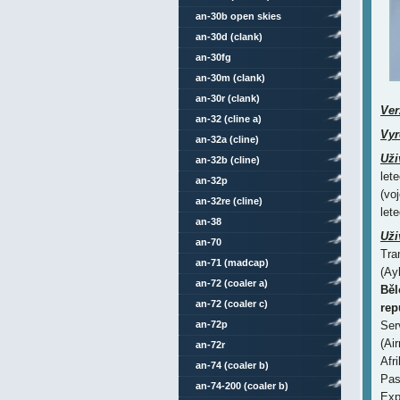
an-30b open skies
an-30d (clank)
an-30fg
an-30m (clank)
an-30r (clank)
Ver
an-32 (cline a)
Vyr
an-32a (cline)
Uži
an-32b (cline)
let
an-32p
(vo
an-32re (cline)
let
an-38
Uživ
an-70
Tra
an-71 (madcap)
(Ay
an-72 (coaler a)
Běl
an-72 (coaler c)
rep
an-72p
Ser
(Ai
an-72r
Afri
an-74 (coaler b)
Pas
an-74-200 (coaler b)
Exp