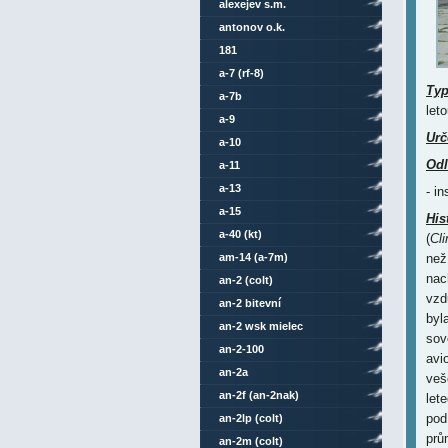
alexejev s.m.
antonov o.k.
181
a-7 (rf-8)
Ty
a-7b
let
a-9
Urč
a-10
Odl
a-11
a-13
- i
a-15
His
a-40 (kt)
(
Cl
am-14 (a-7m)
než
nac
an-2 (colt)
vzd
an-2 bitevní
byl
an-2 wsk mielec
sov
an-2-100
avi
an-2a
veš
an-2f (an-2nak)
let
pod
an-2lp (colt)
prů
an-2m (colt)