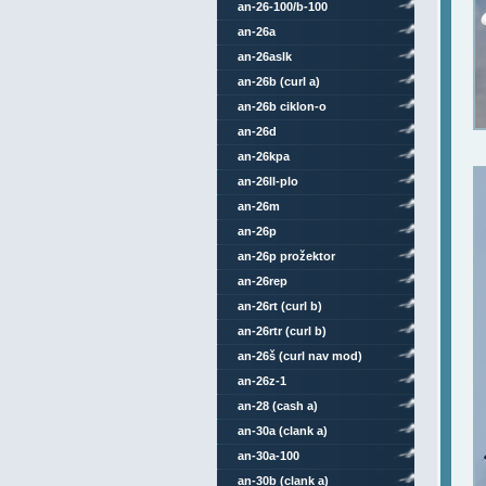
an-26-100/b-100
an-26a
an-26aslk
an-26b (curl a)
an-26b ciklon-o
an-26d
an-26kpa
an-26ll-plo
an-26m
an-26p
an-26p prožektor
an-26rep
an-26rt (curl b)
an-26rtr (curl b)
an-26š (curl nav mod)
an-26z-1
an-28 (cash a)
an-30a (clank a)
an-30a-100
an-30b (clank a)