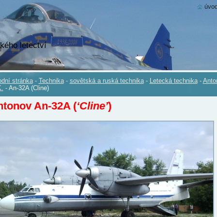
úvod
kého letectví
dní stránka
-
Technika
-
sovětská a ruská technika
-
Letecká technika
-
Anto
.
-
An-32A (Cline)
tonov An-32A (
‘Cline’
)