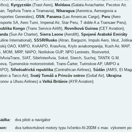
ifico),
Kyrgyzstán
(Trast Aero),
Moldava
(Galata Aviacharter, Pecotox Air,
an, TepAvia Trans a Tiramavia),
Nikaragua
(Aeronica, Aersegovia a
nsportes Generales),
OSN
,
Panama
(Las Americas Cargo),
Peru
(Aero
nsporte SA, Aero Tumi, Imperial Air, Star Peru, T doble A a Transaer Peru),
ublika Kongo
(Trans Service Airlift),
Rovníková Guinea
(CET Aviation),
anda
(Sun Air Charter),
Sierra Leone
(Aerolift),
Spojené Arabské Emiráty
iline International),
SSSR/Rusko
(Atran, Barguzin, Impuls Aero, Irkut, Joškar
nskij OAO, KMPO, KnAAPO, KrasAvia, Krylo aviakompanija, Kush Air, MAP,
, MOM, MRP, NAPO, Norilskoe GUP, NPO Leninets, Rostvertol,
hAviaTrans, SIAT, SibirInterAvia, Sokol, Sterch, Suchoj, TANTK G.M.
jeva, Tjumenskie motorostroiteli, Trans-Čarter, Turinskoe AP, UMPO a
APO),
Středoafrická republika
(Centrafrican Airlines),
Súdán
(AMIS, El Mag
ation a Tarco Air),
Svatý Tomáš a Princův ostrov
(Goliaf Air),
Ukrajina
tonov a Uhuru Airlines) a
Velká Británie
(AYR Aviation)
ádka:
dva piloti a navigátor
on:
dva turbovrtulové motory typu Ivčenko Al-20DM s max. výkonem po