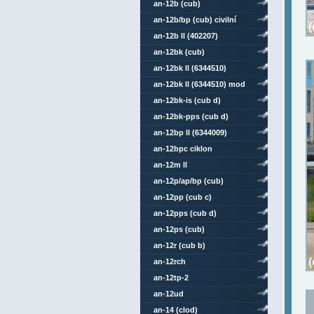
an-12b (cub)
an-12b/bp (cub) civilní
an-12b ll (402207)
an-12bk (cub)
an-12bk ll (6344510)
an-12bk ll (6344510) mod
an-12bk-is (cub d)
an-12bk-pps (cub d)
an-12bp ll (6344009)
an-12bpc ciklon
an-12m ll
an-12p/ap/bp (cub)
an-12pp (cub c)
an-12pps (cub d)
an-12ps (cub)
an-12r (cub b)
an-12rch
an-12tp-2
an-12ud
an-14 (clod)