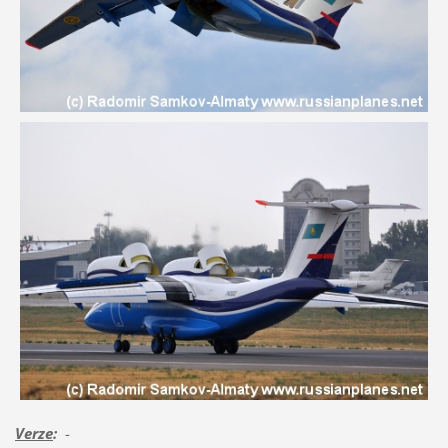
Verze
:
-