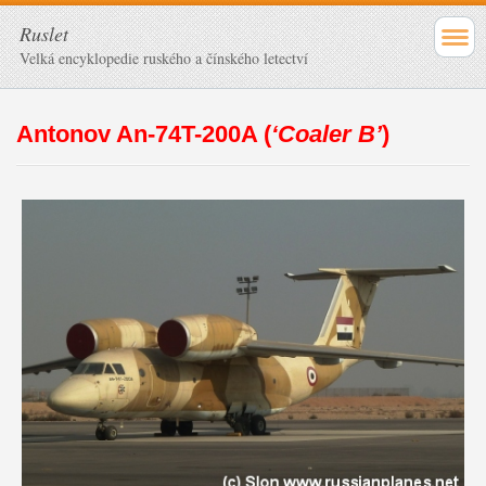
Ruslet
Velká encyklopedie ruského a čínského letectví
Antonov An-74T-200A (
‘Coaler B’
)