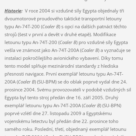
Historie
:
V roce 2004 si vzdušné síly Egypta objednaly tři
dvoumotorové proudového taktické transportní letouny
typu An-74T-200 (
Coaler B
) s opcí na dalších patnáct těchto
strojů (šest v první a devět v druhé etapě). Modifikace
letounu typu An-74T-200 (
Coaler B
) pro vzdušné síly Egypta
vešla ve známost jako An-74T-200A (
Coaler B
) a vyznačuje se
instalaci pokročilejšího avionického vybavení. Díky tomu
tento model splňuje mezinárodní standardy z hlediska
přesnosti navigace. První exemplář letounu typu An-74T-
200A (
Coaler B
) (SU-BPM) se do oblak poprvé vydal dne 24.
prosince 2004. Svému provozovateli v podobě vzdušných sil
Egypta byl tento stroj předán dne 16. září 2005. Druhý
exemplář letounu typu An-74T-200A (
Coaler B
) (SU-BPN)
poprvé vzlétl dne 27. listopadu 2009 a Egyptskému
vojenskému letectvu byl předán dne 22. prosince toho
samého roku. Poslední, třetí, objednaný exemplář letounu