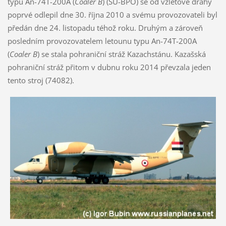
typu An-74T-200A (
Coaler B
) (SU-BPO) se od vzletové dráhy
poprvé odlepil dne 30. října 2010 a svému provozovateli byl
předán dne 24. listopadu téhož roku. Druhým a zároveň
posledním provozovatelem letounu typu An-74T-200A
(
Coaler B
) se stala pohraniční stráž Kazachstánu. Kazašská
pohraniční stráž přitom v dubnu roku 2014 převzala jeden
tento stroj (74082).