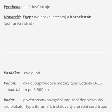
Vyrobeno
:
4 sériové stroje
Uživatelé
:
Egypt
(vojenské letectvo) a
Kazachstán
(pohraniční stráž)
Posádka:
dva piloti
Pohon:
dva dvouproudové motory typu Lotarev D-36
s max. tahem po 6 500 kp
Radar:
povětrnostní-navigační impulsní dopplerovský
radiolokátor typu Buran-74, instalovaný v přední části trupu