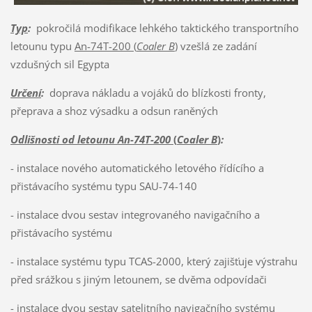
Typ
:
pokročilá modifikace lehkého taktického transportního
letounu typu
An-74T-200 (
Coaler B
)
vzešlá ze zadání
vzdušných sil Egypta
Určení
:
doprava nákladu a vojáků do blízkosti fronty,
přeprava a shoz výsadku a odsun raněných
Odlišnosti od letounu An-74T-200
(
Coaler B
)
:
- instalace nového automatického letového řídícího a
přistávacího systému typu SAU-74-140
- instalace dvou sestav integrovaného navigačního a
přistávacího systému
- instalace systému typu TCAS-2000, který zajišťuje výstrahu
před srážkou s jiným letounem, se dvěma odpovídači
- instalace dvou sestav satelitního navigačního systému