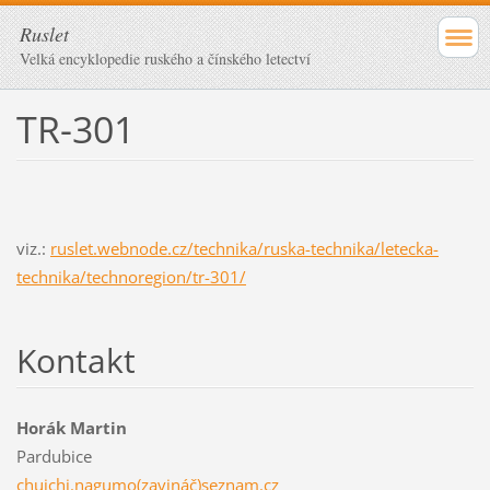
Ruslet
Velká encyklopedie ruského a čínského letectví
TR-301
viz.:
ruslet.webnode.cz/technika/ruska-technika/letecka-
technika/technoregion/tr-301/
Kontakt
Horák Martin
Pardubice
chuichi.nagumo(zavináč)seznam.cz