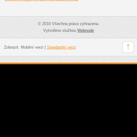
© 2010 Všechna práva vyhrazena.
Vytvořeno službou
Webnode
Zobrazit:
Mobilní verzi
|
Standardní verzi