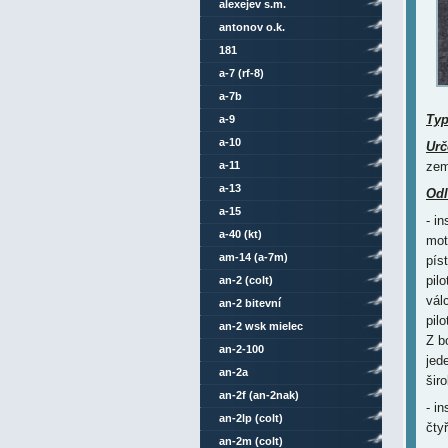
alexejev s.m.
antonov o.k.
181
a-7 (rf-8)
a-7b
Ty
a-9
a-10
Urč
a-11
zem
a-13
Odl
a-15
- i
a-40 (kt)
mot
am-14 (a-7m)
pís
pilo
an-2 (colt)
vál
an-2 bitevní
pil
an-2 wsk mielec
Z b
an-2-100
jed
an-2a
šir
an-2f (an-2nak)
- i
an-2lp (colt)
čtyř
an-2m (colt)