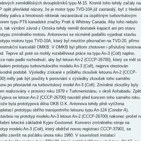
udových zemědělských dvouplošníků typu M-15. Kromě toho tehdy začaly na
 opět převládat názory, že je motor typu TVD-10A již zastaralý, byť z hledis
třeby paliva a hmotnosti nikterak nezaostával za úspěšným turbovrtulovým
orem typu PT6 kanadské značky Pratt & Whitney Canada. Aby toho nebylo
o, tak výrobní závod z Omska tehdy neměl dostatek kapacit ani pro stavu
totypu zmíněného motoru. Antonovovi se nicméně podařilo vyjednat stavbu
totypu motoru typu TVD-10A, který byl mezitím přeznačen na TVD-20, přímo
onstrukční kanceláři OMKB. V OMKB byl přitom zhotoven i příslušný testova
nd. Teprve až poté se mohly rozeběhnout práce na typu An-3 (
Colt
) naplno.
tce nato padlo rozhodnutí, aby byl letoun An-2 (CCCP-26700), který se měl st
ladem prototypu turbovrtulového modelu An-3 (
Colt
), nejprve otestován
ůvodně podobě. Výsledky získané v průběhu zkoušek letounu An-2 (CCCP-
00) měly pak být použity k porovnání s výsledky zkoušek toho samého
ounu po přestavbě na turbovrtulový model An-3 (
Colt
). Zmíněné zkoušky byly
tom realizovány v prosinci roku 1979 v Turkmenistánu, v okolí Ashabadu. Zpět
Kyjeva se letoun An-2 (CCCP-26700) navrátil před koncem toho samého roku.
tože byla prototypová dílna OKB O.K. Antonova tehdy plně vytížena
pletací prototypu obřího transportního letounu typu An-124 (
Condor A
),
stavbou na prototyp modelu An-3 letoun An-2 (CCCP-26700) nakonec prošel n
šební letecké základně Kyjev-Gostomel. Konverzi zmíněného stroje na
totyp modelu An-3 (
Colt
), který obdržel novou registraci CCCP-37901, se
ařilo završit na počátku února roku 1980. V souvislosti instalací