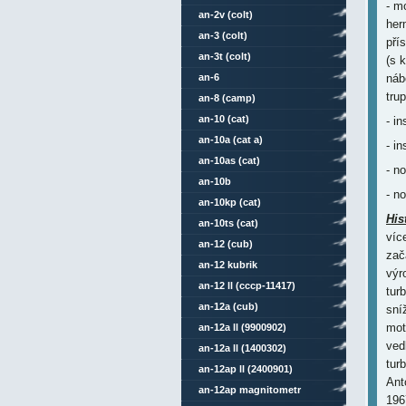
- m
an-2v (colt)
her
an-3 (colt)
pří
an-3t (colt)
(s 
an-6
náb
tru
an-8 (camp)
an-10 (cat)
- i
an-10a (cat a)
- i
an-10as (cat)
- n
an-10b
- n
an-10kp (cat)
His
an-10ts (cat)
víc
an-12 (cub)
zač
an-12 kubrik
výr
an-12 ll (cccp-11417)
tur
an-12a (cub)
sní
mot
an-12a ll (9900902)
ved
an-12a ll (1400302)
tur
an-12ap ll (2400901)
Ant
an-12ap magnitometr
196