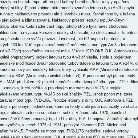
házely na bocích trupu, přímo pod kořeny horního křídla, a byly opatřeny
chovými filtry. Pilotní kabina takto modifikovaného letounu typu An-3 nebyla
stupná z nákladového prostoru ale z levoboku trupu. Kromě toho byla řešena
o přetlaková a klimatizovaná. Nákladový prostor letounu typu An-3 nyní
trádal okénka. Celá zadní část trupu tohoto stroje byla navíc zhotovena,
řihlédnutím na vysoce korozivní účinky chemikálií, ze sklolaminátu. To přitom
ou přineslo nejen vyšší provozní životnost, ale též úsporu hmotnosti o
akých 230 kg. V této projektové podobě měl tedy letoun typu An-3 s letounem
u An-2 (
Colt
) společného jen velmi málo. V roce 1970 OKB O.K. Antonova tak
ikálně přepracovaný projekt letounu typu An-3 přihlásila, spolu s projektem
ědělské modifikace dvoumotorového turbovrtulového letounu typu An-14M, d
kurzu na nový zemědělský letoun, který vyhlásilo MAP (Ministerstvo letecké
myslu) a MGA (Ministerstvo civilního letectví). K posouzení byl přitom tehdy
 a MAP předložen též projekt zemědělského dvouplošníku typu I-711 z díln
. Izmajova, který počítal s proudovým motorem typu Al-25, a projekt
ědělského letounu typu M-14S polské značky PZL, jehož pohon měl zase
tarávat motor typu TVD-10A. Protože letouny z dílny O.K. Antonova a PZL
ítaly s pohonnými jednotkami, které se tehdy stále ještě nacházely ve stádiu
oje, s oficiální zelenou se nakonec setkal, v únoru roku 1970, poněkud
onvenčně řešený proudový typ I-711 z dílny R.A. Izmajova. Zmíněný stroj byl
tom vyráběn, v letech 1973 až 1981, polským závodem PZL Mielec pod
ačením M-15. Protože se motor typu TV2-117S nedočkal sériové výroby,
ledně se do středu pozornosti O.K. Antonova dostal 850 hp motor typu GTD-