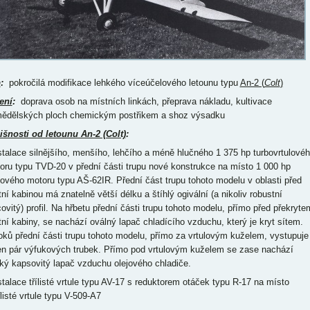
p
:
pokročilá modifikace lehkého víceúčelového letounu typu
An-2 (
Colt
)
ení
:
doprava osob na místních linkách, přeprava nákladu, kultivace
ědělských ploch chemickým postřikem a shoz výsadku
išnosti od letounu An-2 (Colt)
:
nstalace silnějšího, menšího, lehčího a méně hlučného 1 375 hp turbovrtulové
oru typu TVD-20 v přední části trupu nové konstrukce na místo 1 000 hp
tového motoru typu AŠ-62IR. Přední část trupu tohoto modelu v oblasti před
tní kabinou má znatelně větší délku a štíhlý ogivální (a nikoliv robustní
covitý) profil. Na hřbetu přední části trupu tohoto modelu, přímo před překryte
otní kabiny, se nachází oválný lapač chladícího vzduchu, který je kryt sítem.
oků přední části trupu tohoto modelu, přímo za vrtulovým kuželem, vystupuje
en pár výfukových trubek. Přímo pod vrtulovým kuželem se zase nachází
oký kapsovitý lapač vzduchu olejového chladiče.
nstalace třílisté vrtule typu AV-17 s reduktorem otáček typu R-17 na místo
listé vrtule typu V-509-A7