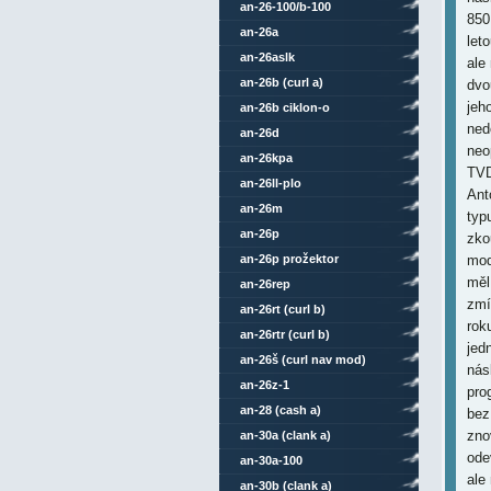
an-26-100/b-100
850
an-26a
let
an-26aslk
ale
an-26b (curl a)
dvo
jeh
an-26b ciklon-o
ned
an-26d
neo
an-26kpa
TVD
an-26ll-plo
Ant
an-26m
typ
an-26p
zko
an-26p prožektor
mod
měl
an-26rep
zmí
an-26rt (curl b)
rok
an-26rtr (curl b)
jed
an-26š (curl nav mod)
nás
an-26z-1
pro
an-28 (cash a)
bez
zno
an-30a (clank a)
ode
an-30a-100
ale
an-30b (clank a)