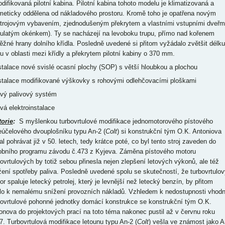
odifikovaná pilotní kabina. Pilotní kabina tohoto modelu je klimatizovaná a
meticky oddělena od nákladového prostoru. Kromě toho je opatřena novým
strojovým vybavením, zjednodušeným překrytem a vlastními vstupními dveřm
kulatým okénkem). Ty se nacházejí na levoboku trupu, přímo nad kořenem
ěžné hrany dolního křídla. Posledně uvedené si přitom vyžádalo zvětšit délku
pu v oblasti mezi křídly a překrytem pilotní kabiny o 370 mm.
nstalace nové svislé ocasní plochy (SOP) s větší hloubkou a plochou
nstalace modifikované výškovky s rohovými odlehčovacími ploškami
ový palivový systém
ová elektroinstalace
torie
:
S myšlenkou turbovrtulové modifikace jednomotorového pístového
eúčelového dvouplošníku typu An-2 (
Colt
) si konstrukční tým O.K. Antoniova
al pohrávat již v 50. letech, tedy krátce poté, co byl tento stroj zaveden do
obního programu závodu č.473 z Kyjeva. Záměna pístového motoru
bovrtulových by totiž sebou přinesla nejen zlepšení letových výkonů, ale též
žení spotřeby paliva. Posledně uvedené spolu se skutečností, že turbovrtulov
or spaluje letecký petrolej, který je levnější než letecký benzín, by přitom
lo k nemalému snížení provozních nákladů. Vzhledem k nedostupnosti vhod
bovrtulové pohonné jednotky domácí konstrukce se konstrukční tým O.K.
onova do projektových prací na toto téma nakonec pustil až v červnu roku
7. Turbovrtulová modifikace letounu typu An-2 (
Colt
) vešla ve známost jako A