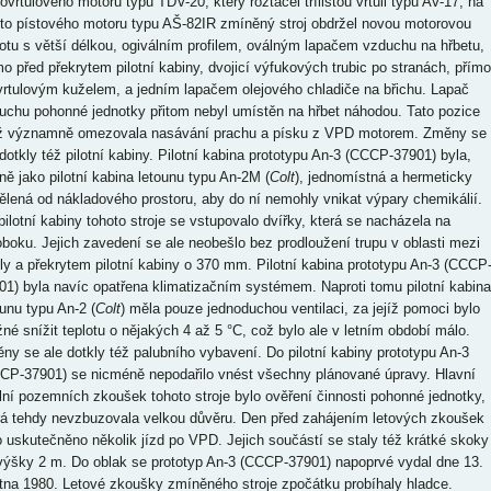
bovrtulového motoru typu TDV-20, který roztáčel třílistou vrtuli typu AV-17, na
to pístového motoru typu AŠ-82IR zmíněný stroj obdržel novou motorovou
otu s větší délkou, ogiválním profilem, oválným lapačem vzduchu na hřbetu,
mo před překrytem pilotní kabiny, dvojicí výfukových trubic po stranách, přímo
vrtulovým kuželem, a jedním lapačem olejového chladiče na břichu. Lapač
uchu pohonné jednotky přitom nebyl umístěn na hřbet náhodou. Tato pozice
iž významně omezovala nasávání prachu a písku z VPD motorem. Změny se
 dotkly též pilotní kabiny. Pilotní kabina prototypu An-3 (CCCP-37901) byla,
jně jako pilotní kabina letounu typu An-2M (
Colt
), jednomístná a hermeticky
ělená od nákladového prostoru, aby do ní nemohly vnikat výpary chemikálií.
pilotní kabiny tohoto stroje se vstupovalo dvířky, která se nacházela na
oboku. Jejich zavedení se ale neobešlo bez prodloužení trupu v oblasti mezi
dly a překrytem pilotní kabiny o 370 mm. Pilotní kabina prototypu An-3 (CCCP
01) byla navíc opatřena klimatizačním systémem. Naproti tomu pilotní kabina
ounu typu An-2 (
Colt
) měla pouze jednoduchou ventilaci, za jejíž pomoci bylo
né snížit teplotu o nějakých 4 až 5 °C, což bylo ale v letním období málo.
ny se ale dotkly též palubního vybavení. Do pilotní kabiny prototypu An-3
CP-37901) se nicméně nepodařilo vnést všechny plánované úpravy. Hlavní
lní pozemních zkoušek tohoto stroje bylo ověření činnosti pohonné jednotky,
rá tehdy nevzbuzovala velkou důvěru. Den před zahájením letových zkoušek
o uskutečněno několik jízd po VPD. Jejich součástí se staly též krátké skoky
výšky 2 m. Do oblak se prototyp An-3 (CCCP-37901) napoprvé vydal dne 13.
tna 1980. Letové zkoušky zmíněného stroje zpočátku probíhaly hladce.