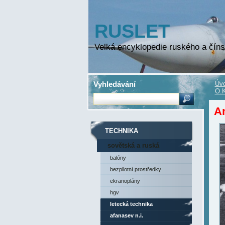
RUSLET
Velká encyklopedie ruského a číns
Vyhledávání
Úvo
O.K
An
TECHNIKA
sovětská a ruská
technika
balóny
bezpilotní prostředky
ekranoplány
hgv
letecká technika
afanasev n.i.