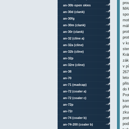
pro
an-30b open skies
MAP
an-30d (clank)
spo
an-30fg
mot
an-30m (clank)
mál
pro
an-30r (clank)
pro
an-32 (cline a)
v k
an-32a (cline)
ste
an-32b (cline)
Krá
an-32p
zák
an-32re (cline)
v p
an-38
267
let
an-70
při
an-71 (madcap)
do 
an-72 (coaler a)
Pro
an-72 (coaler c)
kom
an-72p
pře
an-72r
zku
pro
an-74 (coaler b)
pod
an-74-200 (coaler b)