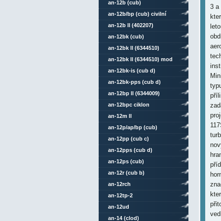
an-12b (cub)
3 a
an-12b/bp (cub) civilní
kte
an-12b ll (402207)
let
obd
an-12bk (cub)
aer
an-12bk ll (6344510)
tec
an-12bk ll (6344510) mod
inst
an-12bk-is (cub d)
Min
an-12bk-pps (cub d)
typ
an-12bp ll (6344009)
pří
an-12bpc ciklon
zad
pro
an-12m ll
117
an-12p/ap/bp (cub)
tur
an-12pp (cub c)
nov
an-12pps (cub d)
hra
an-12ps (cub)
pří
an-12r (cub b)
hor
zna
an-12rch
kte
an-12tp-2
při
an-12ud
ved
an-14 (clod)