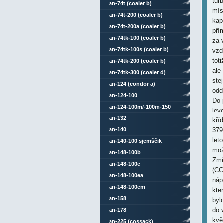
tur
an-74t (coaler b)
mís
an-74t-200 (coaler b)
kap
an-74t-200a (coaler b)
pří
an-74tk-100 (coaler b)
za 
an-74tk-100s (coaler b)
vzd
tot
an-74tk-200 (coaler b)
ale
an-74tk-300 (coaler d)
ste
an-124 (condor a)
odd
an-124-100
Do 
an-124-100m/-100m-150
lev
an-132
kří
an-140
379
let
an-140-100 sjemščik
mož
an-148-100b
Změ
an-148-100e
(CC
an-148-100ea
náp
an-148-100em
kte
an-158
byl
do 
an-178
kvě
an-225 (cossack)