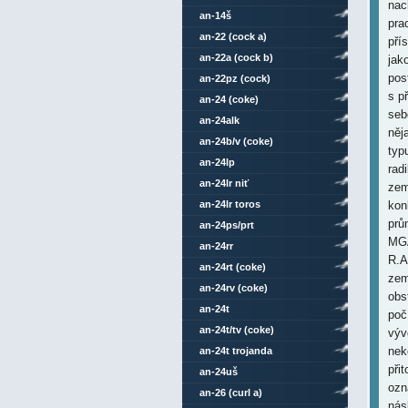
nac
an-14š
pra
an-22 (cock a)
pří
an-22a (cock b)
jak
pos
an-22pz (cock)
s p
an-24 (coke)
seb
an-24alk
něj
an-24b/v (coke)
typ
an-24lp
rad
an-24lr niť
zem
an-24lr toros
kon
prů
an-24ps/prt
MGA
an-24rr
R.A
an-24rt (coke)
zem
an-24rv (coke)
obs
an-24t
poč
an-24t/tv (coke)
výv
nek
an-24t trojanda
při
an-24uš
ozn
an-26 (curl a)
nás