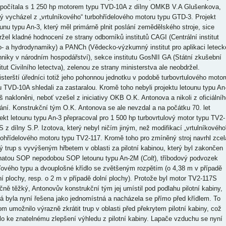
 počítala s 1 250 hp motorem typu TVD-10A z dílny OMKB V.A Glušenkova,
rý vycházel z „vrtulníkového“ turbohřídelového motoru typu GTD-3. Projekt
ounu typu An-3, který měl primárně plnit poslání zemědělského stroje, sice
ržel kladné hodnocení ze strany odborníků institutů CAGI (Centrální institut
o- a hydrodynamiky) a PANCh (Vědecko-výzkumný institut pro aplikaci leteck
hniky v národním hospodářství), sekce institutu GosNII GA (Státní zkušební
itut Civilního letectva), zelenou ze strany ministerstva ale neobdržel.
isterští úředníci totiž jeho pohonnou jednotku v podobě turbovrtulového motor
u TVD-10A shledali za zastaralou. Kromě toho nebyli projektu letounu typu An
liš nakloněni, neboť vzešel z iniciativy OKB O.K. Antonova a nikoli z oficiálníh
ání. Konstrukční tým O.K. Antonova se ale nevzdal a na počátku 70. let
jekt letounu typu An-3 přepracoval pro 1 500 hp turbovrtulový motor typu TV2-
S z dílny S.P. Izotova, který nebyl ničím jiným, než modifikací „vrtulníkového
bohřídelového motoru typu TV2-117. Kromě toho pro zmíněný stroj navrhl zcel
ý trup s vyvýšeným hřbetem v oblasti za pilotní kabinou, který byl zakončen
natou SOP nepodobou SOP letounu typu An-2M (
Colt
), tříbodový podvozek
ďového typu a dvouplošné křídlo se zvětšeným rozpětím (o 4,38 m v případě
ní plochy, resp. o 2 m v případě dolní plochy). Protože byl motor TV2-117S
čně těžký, Antonovův konstrukční tým jej umístil pod podlahu pilotní kabiny,
rá byla nyní řešena jako jednomístná a nacházela se přímo před křídlem. To
tom umožnilo výrazně zkrátit trup v oblasti před překrytem pilotní kabiny, což
lo ke znatelnému zlepšení výhledu z pilotní kabiny. Lapače vzduchu se nyní