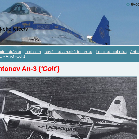
úvod
kého letectví
dní stránka
-
Technika
-
sovětská a ruská technika
-
Letecká technika
-
Anto
.
-
An-3 (Colt)
tonov An-3 (
‘Colt’
)