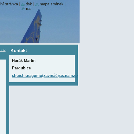
ní stránka
|
tisk
|
mapa stránek
|
rss
nov
Kontakt
Horák Martin
Pardubice
chuichi.nagumo(zavináč)seznam.cz