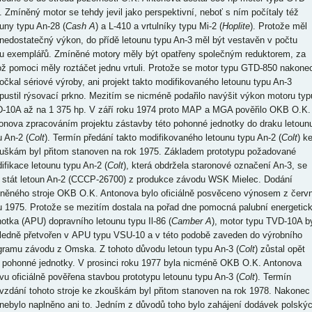
. Zmíněný motor se tehdy jevil jako perspektivní, neboť s ním počítaly též
ouny typu An-28 (
Cash A
) a L-410 a vrtulníky typu Mi-2 (
Hoplite
). Protože měl
 nedostatečný výkon, do přídě letounu typu An-3 měl být vestavěn v počtu
u exemplářů. Zmíněné motory měly být opatřeny společným reduktorem, za
ož pomoci měly roztáčet jednu vrtuli. Protože se motor typu GTD-850 nakone
očkal sériové výroby, ani projekt takto modifikovaného letounu typu An-3
pustil rýsovací prkno. Mezitím se nicméně podařilo navýšit výkon motoru typ
-10A až na 1 375 hp. V září roku 1974 proto MAP a MGA pověřilo OKB O.K.
onova zpracováním projektu zástavby této pohonné jednotky do draku letoun
u An-2 (
Colt
). Termín předání takto modifikovaného letounu typu An-2 (
Colt
) k
uškám byl přitom stanoven na rok 1975. Základem prototypu požadované
ifikace letounu typu An-2 (
Colt
), která obdržela staronové označení An-3, se
 stát letoun An-2 (CCCP-26700) z produkce závodu WSK Mielec. Dodání
něného stroje OKB O.K. Antonova bylo oficiálně posvěceno výnosem z červ
u 1975. Protože se mezitím dostala na pořad dne pomocná palubní energetic
notka (APU) dopravního letounu typu Il-86 (
Camber A
), motor typu TVD-10A b
ledně přetvořen v APU typu VSU-10 a v této podobě zaveden do výrobního
gramu závodu z Omska. Z tohoto důvodu letoun typu An-3 (
Colt
) zůstal opět
 pohonné jednotky. V prosinci roku 1977 byla nicméně OKB O.K. Antonova
vu oficiálně pověřena stavbou prototypu letounu typu An-3 (
Colt
). Termín
vzdání tohoto stroje ke zkouškám byl přitom stanoven na rok 1978. Nakonec
 nebylo naplněno ani to. Jedním z důvodů toho bylo zahájení dodávek polský