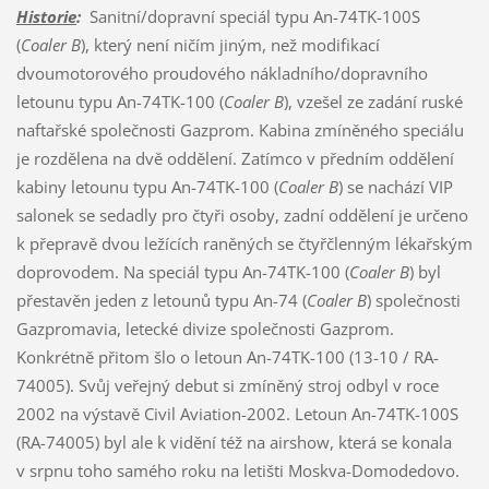
Historie
:
Sanitní/dopravní speciál typu An-74TK-100S
(
Coaler B
), který není ničím jiným, než modifikací
dvoumotorového proudového nákladního/dopravního
letounu typu An-74TK-100 (
Coaler B
), vzešel ze zadání ruské
naftařské společnosti Gazprom. Kabina zmíněného speciálu
je rozdělena na dvě oddělení. Zatímco v předním oddělení
kabiny letounu typu An-74TK-100 (
Coaler B
) se nachází VIP
salonek se sedadly pro čtyři osoby, zadní oddělení je určeno
k přepravě dvou ležících raněných se čtyřčlenným lékařským
doprovodem. Na speciál typu An-74TK-100 (
Coaler B
) byl
přestavěn jeden z letounů typu An-74 (
Coaler B
) společnosti
Gazpromavia, letecké divize společnosti Gazprom.
Konkrétně přitom šlo o letoun An-74TK-100 (13-10 / RA-
74005). Svůj veřejný debut si zmíněný stroj odbyl v roce
2002 na výstavě Civil Aviation-2002. Letoun An-74TK-100S
(RA-74005) byl ale k vidění též na airshow, která se konala
v srpnu toho samého roku na letišti Moskva-Domodedovo.