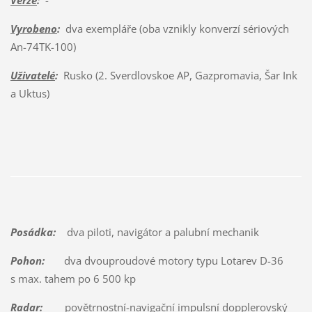
Verze
:
-
Vyrobeno
:
dva exempláře (oba vznikly konverzí sériových
An-74TK-100)
Uživatelé
:
Rusko (2. Sverdlovskoe AP, Gazpromavia, Šar Ink
a Uktus)
Posádka:
dva piloti, navigátor a palubní mechanik
Pohon:
dva dvouproudové motory typu Lotarev D-36
s max. tahem po 6 500 kp
Radar:
povětrnostní-navigační impulsní dopplerovský