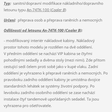
Typ
:
sanitní/dopravní modifikace nákladního/dopravního
letounu typu
An-74TK-100 (
Coaler B
)
Určení
:
přeprava osob a přeprava raněních a nemocných
Odlišnosti od letounu An-74TK-100 (Coaler B)
:
- modifikovaný interiér nákladové kabiny. Nákladový
prostor tohoto modelu je rozdělen na dvě oddělení.
V předním oddělení se nachází VIP kabina se čtyřmi
pohodlnými sedadly a dvěma stoly (mezi nimi). Zde přitom
cestující sedí čelem proti sobě jako v kupé vlaku. Zadní
oddělení je vyhrazeno k přepravě raněních a nemocných. Po
pravoboku zadního oddělení kabiny je umístěna dvojice
standardních lehátek se systémy životní podpory. Po
levoboku zadního osobního oddělení se zase nachází
instalace čtyř tandemově upořádaných sedadel. Ta jsou
vyhrazena pro ošetřovatele.