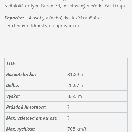
radiolokátor typu Buran-74, instalovaný v přední části trupu
Kapacita:
4 osoby a (nebo) dva ležící ranění se
čtyřčlenným lékařským doprovodem
TTD:
Rozpětí křídla:
31,89 m
Délka:
28,07 m
Výška:
8,65 m
Prázdná hmotnost:
?
Max. vzletová hmotnost:
?
Max. rychlost:
705 km/h