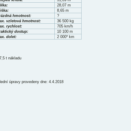
élka:
28,07 m
ýška:
8,65 m
rázdná hmotnost:
?
ax. vzletová hmotnost:
36 500 kg
x. rychlost:
705 km/h
raktický dostup:
10 100 m
x. dolet:
2 000* km
7,5 t nákladu
lední úpravy provedeny dne: 4.4.2018