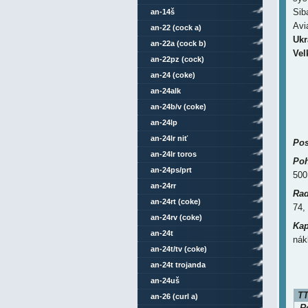
Sib
an-14š
Avi
an-22 (cock a)
Ukr
an-22a (cock b)
Vel
an-22pz (cock)
an-24 (coke)
an-24alk
an-24b/v (coke)
an-24lp
an-24lr niť
Pos
an-24lr toros
Poh
an-24ps/prt
500
an-24rr
Rad
an-24rt (coke)
74,
an-24rv (coke)
Kap
an-24t
nák
an-24t/tv (coke)
an-24t trojanda
an-24uš
TT
an-26 (curl a)
Ro