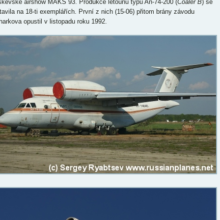
kevské airshow MAKS 93. Produkce letounu typu An-74-200 (
Coaler B
) se
tavila na 18-ti exemplářích. První z nich (15-06) přitom brány závodu
harkova opustil v listopadu roku 1992.