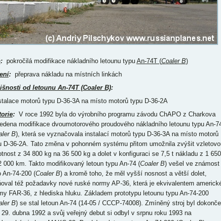
p
:
pokročilá modifikace nákladního letounu typu
An-74T (
Coaler B
)
ení
:
přeprava nákladu na místních linkách
išnosti od letounu An-74T (Coaler B)
:
nstalace motorů typu D-36-3A na místo motorů typu D-36-2A
torie
:
V roce 1992 byla do výrobního programu závodu ChAPO z Charkova
edena modifikace dvoumotorového proudového nákladního letounu typu An-7
aler B
), která se vyznačovala instalací motorů typu D-36-3A na místo motorů
u D-36-2A. Tato změna v pohonném systému přitom umožnila zvýšit vzletovo
tnost z 34 800 kg na 36 500 kg a dolet v konfiguraci se 7,5 t nákladu z 1 650
2 000 km. Takto modifikovaný letoun typu An-74 (
Coaler B
) vešel ve známost
o An-74-200 (
Coaler B
) a kromě toho, že měl vyšší nosnost a větší dolet,
ňoval též požadavky nové ruské normy AP-36, která je ekvivalentem americk
my FAR-36, z hlediska hluku. Základem prototypu letounu typu An-74-200
aler B
) se stal letoun An-74 (14-05 / CCCP-74008). Zmíněný stroj byl dokonč
 29. dubna 1992 a svůj veřejný debut si odbyl v srpnu roku 1993 na