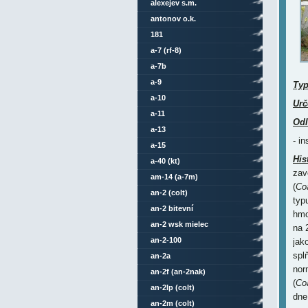
alexejev s.m.
antonov o.k.
181
a-7 (rf-8)
a-7b
a-9
Ty
a-10
Urč
a-11
Odl
a-13
- i
a-15
His
a-40 (kt)
zav
am-14 (a-7m)
(
Co
an-2 (colt)
typ
an-2 bitevní
hmo
an-2 wsk mielec
na 
an-2-100
jak
spl
an-2a
nor
an-2f (an-2nak)
(
Co
an-2lp (colt)
dne
an-2m (colt)