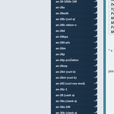
an-26-100/b-100
D
an-26a
V
an-26aslk
P
M
an-26b (curl a)
Ma
an-26b ciklon-o
P
an-26d
Ma
an-26kpa
an-26ll-plo
an-26m
* s 
an-26p
an-26p prožektor
an-26rep
pos
an-26rt (curl b)
an-26rtr (curl b)
an-26š (curl nav mod)
an-26z-1
an-28 (cash a)
an-30a (clank a)
an-30a-100
an-30b (clank a)