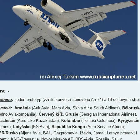
ze
:
-
obeno
:
jeden prototyp (vznikl konverzí sériového An-74) a 18 sériových stroj
vatelé
:
Arménie
(Auk Avia, Mars Avia, Skiva Air a South Airlines),
Bělorusk
odno Aviakompanija),
Červený kříž
,
Gruzie
(Georgian International Airlines),
achstán
(Aero Eko Kazakhstan),
Kolumbie
(Helitaxi Colombia),
Kyrgyzstán
emes),
Lotyšsko
(KS Avia),
Republika Kongo
(Aero Service Africo),
SR/Rusko
(Aljans Avia, BAL, Gazpromavia, Ižavia, Jamal, Letnye proverki i
temy, KNG-Transavia, Novosibirskoe AP, RDS-Avia, Rossija, Sajlut,