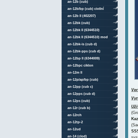
an-12b (cub)
an-12b/bp (cub) civilní
an-12b ll (402207)
an-12bk (cub)
an-12bk ll (6344510)
an-12bk ll (6344510) mod
an-12bk-is (cub d)
an-12bk-pps (cub d)
an-12bp ll (6344009)
an-12bpc ciklon
an-12m ll
an-12p/ap/bp (cub)
an-12pp (cub c)
Ver
an-12pps (cub d)
Vyr
an-12ps (cub)
Uži
an-12r (cub b)
(Gr
an-12rch
Kaz
an-12tp-2
(Sa
an-12ud
SS
an-14 (clod)
sys