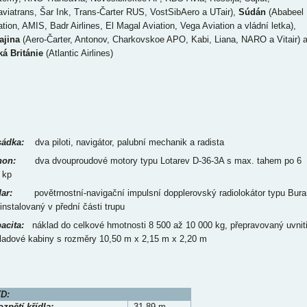
aviatrans, Šar Ink, Trans-Čarter RUS, VostSibAero a UTair),
Súdán
(Ababeel
ation, AMIS, Badr Airlines, El Magal Aviation, Vega Aviation a vládní letka),
ajina
(Aero-Čarter, Antonov, Charkovskoe APO, Kabi, Liana, NARO a Vitair) 
ká Británie
(Atlantic Airlines)
ádka:
dva piloti, navigátor, palubní mechanik a radista
on:
dva dvouproudové motory typu Lotarev D-36-3A s max. tahem po 6
 kp
ar:
povětrnostní-navigační impulsní dopplerovský radiolokátor typu Bura
 instalovaný v přední části trupu
acita:
náklad do celkové hmotnosti 8 500 až 10 000 kg, přepravovaný uvnit
ladové kabiny s rozměry 10,50 m x 2,15 m x 2,20 m
D:
zpětí křídla:
31,89 m