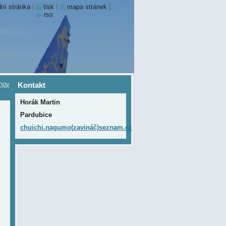
ní stránka
|
tisk
|
mapa stránek
|
rss
nov
Kontakt
Horák Martin
Pardubice
chuichi.nagumo(zavináč)seznam.cz