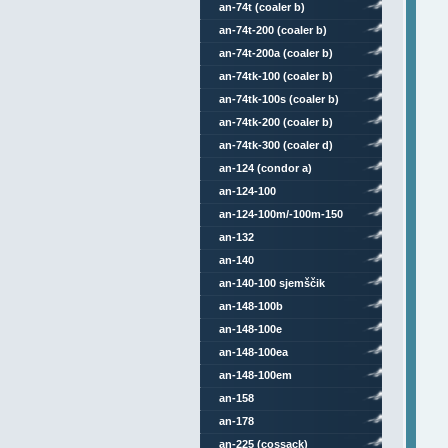
an-74t (coaler b)
an-74t-200 (coaler b)
an-74t-200a (coaler b)
an-74tk-100 (coaler b)
an-74tk-100s (coaler b)
an-74tk-200 (coaler b)
an-74tk-300 (coaler d)
an-124 (condor a)
an-124-100
an-124-100m/-100m-150
an-132
an-140
an-140-100 sjemščik
an-148-100b
an-148-100e
an-148-100ea
an-148-100em
an-158
an-178
an-225 (cossack)