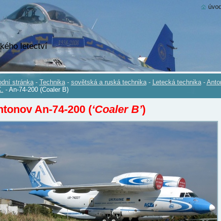
úvod
kého letectví
dní stránka
-
Technika
-
sovětská a ruská technika
-
Letecká technika
-
Anto
.
-
An-74-200 (Coaler B)
tonov An-74-200 (
‘Coaler B’
)