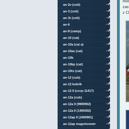
mos
an-2v (colt)
zas
an-3 (colt)
z C
an-3t (colt)
an-6
an-8 (camp)
an-10 (cat)
an-10a (cat a)
an-10as (cat)
an-10b
an-10kp (cat)
an-10ts (cat)
an-12 (cub)
an-12 kubrik
an-12 ll (cccp-11417)
an-12a (cub)
an-12a ll (9900902)
an-12a ll (1400302)
an-12ap ll (2400901)
an-12ap magnitometr