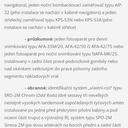
navigátora), jeden noční bombardovací zaměřovač typu AIP-
32 (jeho instalace se nachází v kabině navigátora) a jeden
střelecký zaměřovač typu KPS-53N nebo KPS-53A (jeho
instalace se nachází v kabině střelce)
- průzkumné:
jeden fotoaparát pro denní
snímkování typu AFA-33M/20, AFA-42/50 či AFA-42/75 nebo
jeden fotoaparát pro noční snímkování typu NAFA-MK/25,
instalovaný v zadní části pravé podvozkové gondoly nebo
nad okénkem vetknutým do pravé poloviny zadního
segmentu nákladových vrat
- obranné:
identifikační systém „vlastní-cizí“ typu
SRO-2M Chrom (
Odd Rods
) (dvě sestavy tří nevelkých
nestejně vysokých tandemově uspořádaných tyčových antén
instalované po jedné před překrytem pilotní kabiny a pod
ocasní částí trupu) a výstražný RL systém typu SPO-2M
Sirena-2M (po dvou anténách na bocích přední a zadní části