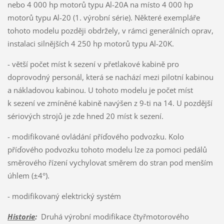
nebo 4 000 hp motorů typu Al-20A na místo 4 000 hp
motorů typu Al-20 (1. výrobní série). Některé exempláře
tohoto modelu později obdržely, v rámci generálních oprav,
instalaci silnějších 4 250 hp motorů typu Al-20K.
- větší počet míst k sezení v přetlakové kabině pro
doprovodný personál, která se nachází mezi pilotní kabinou
a nákladovou kabinou. U tohoto modelu je počet míst
k sezení ve zmíněné kabině navýšen z 9-ti na 14. U pozdější
sériových strojů je zde hned 20 míst k sezení.
- modifikované ovládání příďového podvozku. Kolo
příďového podvozku tohoto modelu lze za pomoci pedálů
směrového řízení vychylovat směrem do stran pod menším
úhlem (±4°).
- modifikovaný elektrický systém
Historie
:
Druhá výrobní modifikace čtyřmotorového