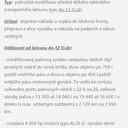
Typ
:
pokročilá modifikace středně těžkého taktického
transportního letounu typu
An-12 (
Cub
)
Určení
:
doprava nákladu a vojáků do blízkosti fronty,
přeprava a shoz výsadku a nákladu na padácích a odsun
raněných
Odlišnosti od letounu An-12 (Cub)
:
- modifikovaný palivový systém vestavbou dalších čtyř
pružných nádrží do útrob křídla, dvou objemu po 700 l
poblíž vnitřního páru a dvou o objemu po 450 l poblíž
vnějšího páru motorových gondol. To vedlo ke vzrůstu
celkového počtu palivových nádrží z 22-ti na 26, celkové
zásoby paliva z 13 300 až 14 060 l na 15 440 až 16 600 l a
doletu (s max. užitečným zatížením) z 2 120 km na 2 690
km.
- instalace 4 000 hp motorů typu Al-20 (2. výrobní série)