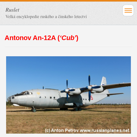
Ruslet
Velká encyklopedie ruského a čínského letectví
Antonov An-12A (
‘Cub’
)