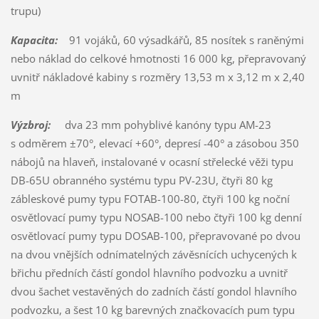
trupu)
Kapacita:
91 vojáků, 60 výsadkářů, 85 nosítek s raněnými
nebo náklad do celkové hmotnosti 16 000 kg, přepravovaný
uvnitř nákladové kabiny s rozměry 13,53 m x 3,12 m x 2,40
m
Výzbroj:
dva 23 mm pohyblivé kanóny typu AM-23
s odměrem ±70°, elevací +60°, depresí -40° a zásobou 350
nábojů na hlaveň, instalované v ocasní střelecké věži typu
DB-65U obranného systému typu PV-23U, čtyři 80 kg
zábleskové pumy typu FOTAB-100-80, čtyři 100 kg noční
osvětlovací pumy typu NOSAB-100 nebo čtyři 100 kg denní
osvětlovací pumy typu DOSAB-100, přepravované po dvou
na dvou vnějších odnímatelných závěsnících uchycených k
břichu předních částí gondol hlavního podvozku a uvnitř
dvou šachet vestavěných do zadních částí gondol hlavního
podvozku, a šest 10 kg barevných značkovacích pum typu