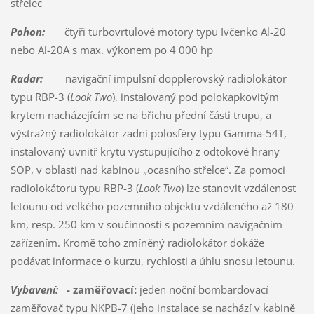
střelec
Pohon:
čtyři turbovrtulové motory typu Ivčenko Al-20
nebo Al-20A s max. výkonem po 4 000 hp
Radar:
navigační impulsní dopplerovský radiolokátor
typu RBP-3 (
Look Two
), instalovaný pod polokapkovitým
krytem nacházejícím se na břichu přední části trupu, a
výstražný radiolokátor zadní polosféry typu Gamma-54T,
instalovaný uvnitř krytu vystupujícího z odtokové hrany
SOP, v oblasti nad kabinou „ocasního střelce“. Za pomoci
radiolokátoru typu RBP-3 (
Look Two
) lze stanovit vzdálenost
letounu od velkého pozemního objektu vzdáleného až 180
km, resp. 250 km v součinnosti s pozemním navigačním
zařízením. Kromě toho zmíněný radiolokátor dokáže
podávat informace o kurzu, rychlosti a úhlu snosu letounu.
Vybavení:
- zaměřovací:
jeden noční bombardovací
zaměřovač typu NKPB-7 (jeho instalace se nachází v kabině