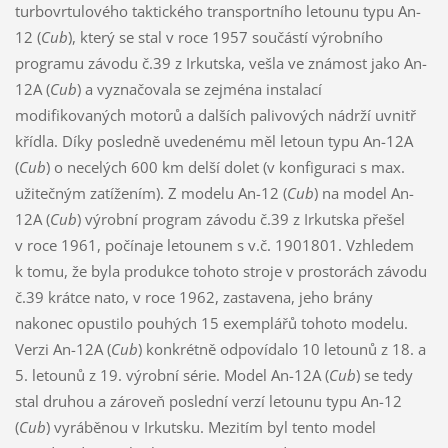
turbovrtulového taktického transportního letounu typu An-
12 (
Cub
), který se stal v roce 1957 součástí výrobního
programu závodu č.39 z Irkutska, vešla ve známost jako An-
12A (
Cub
) a vyznačovala se zejména instalací
modifikovaných motorů a dalších palivových nádrží uvnitř
křídla. Díky posledně uvedenému měl letoun typu An-12A
(
Cub
) o necelých 600 km delší dolet (v konfiguraci s max.
užitečným zatížením). Z modelu An-12 (
Cub
) na model An-
12A (
Cub
) výrobní program závodu č.39 z Irkutska přešel
v roce 1961, počínaje letounem s v.č. 1901801. Vzhledem
k tomu, že byla produkce tohoto stroje v prostorách závodu
č.39 krátce nato, v roce 1962, zastavena, jeho brány
nakonec opustilo pouhých 15 exemplářů tohoto modelu.
Verzi An-12A (
Cub
) konkrétně odpovídalo 10 letounů z 18. a
5. letounů z 19. výrobní série. Model An-12A (
Cub
) se tedy
stal druhou a zároveň poslední verzí letounu typu An-12
(
Cub
) vyráběnou v Irkutsku. Mezitím byl tento model