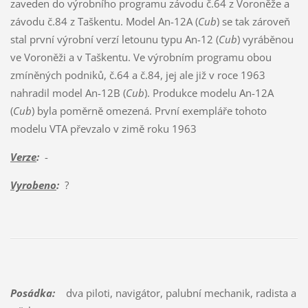
zaveden do výrobního programu závodu č.64 z Voroněže a
závodu č.84 z Taškentu. Model An-12A (
Cub
) se tak zároveň
stal první výrobní verzí letounu typu An-12 (
Cub
) vyráběnou
ve Voroněži a v Taškentu. Ve výrobním programu obou
zmíněných podniků, č.64 a č.84, jej ale již v roce 1963
nahradil model An-12B (
Cub
). Produkce modelu An-12A
(
Cub
) byla poměrně omezená. První exempláře tohoto
modelu VTA převzalo v zimě roku 1963
Verze
:
-
Vyrobeno
:
?
Posádka:
dva piloti, navigátor, palubní mechanik, radista a