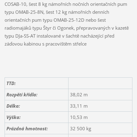
COSAB-10, šest 8 kg námořních nočních orientačních pum
typu OMAB-25-8N, šest 12 kg námořních denních
orientačních pum typu OMAB-25-12D nebo šest
radiomajáků typu Štyr či Ogonek, přepravovaných v kazetě
typu DJa-SS-AT instalované v šachtě nacházející před
záďovou kabinou s pracovištěm střelce
TTD:
Rozpětí křídla:
38,02 m
Délka:
33,11 m
Výška:
10,53 m
Prázdná hmotnost:
32 500 kg