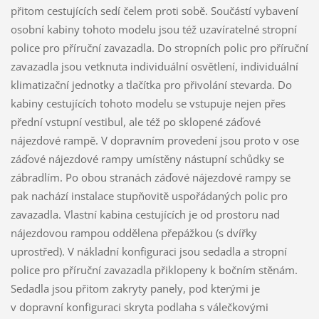
přitom cestujících sedí čelem proti sobě. Součástí vybavení
osobní kabiny tohoto modelu jsou též uzavíratelné stropní
police pro příruční zavazadla. Do stropních polic pro příruční
zavazadla jsou vetknuta individuální osvětlení, individuální
klimatizační jednotky a tlačítka pro přivolání stevarda. Do
kabiny cestujících tohoto modelu se vstupuje nejen přes
přední vstupní vestibul, ale též po sklopené záďové
nájezdové rampě. V dopravním provedení jsou proto v ose
záďové nájezdové rampy umístěny nástupní schůdky se
zábradlím. Po obou stranách záďové nájezdové rampy se
pak nachází instalace stupňovitě uspořádaných polic pro
zavazadla. Vlastní kabina cestujících je od prostoru nad
nájezdovou rampou oddělena přepážkou (s dvířky
uprostřed). V nákladní konfiguraci jsou sedadla a stropní
police pro příruční zavazadla přiklopeny k bočním stěnám.
Sedadla jsou přitom zakryty panely, pod kterými je
v dopravní konfiguraci skryta podlaha s válečkovými