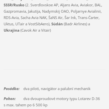
SSSR/Rusko
(2. Sverdlovskoe AP, Aljans Avia, Aviakor, BAL,
Gazpromavia, Jakutija, Nadymskij OAO, Poljarnye Avialinii,
RDS-Avia, Sacha Avia NAK, ŠaNS Air, Šar Ink, Trans-Čarter,
Uktus, UTair a VostSibAero),
Súdán
(Badr Airlines) a
Ukrajina
(Cavok Air a Vitair)
Posádka:
dva piloti, navigátor a palubní mechanik
Pohon:
dva dvouproudové motory typu Lotarev D-36
s max. tahem po 6 500 kp