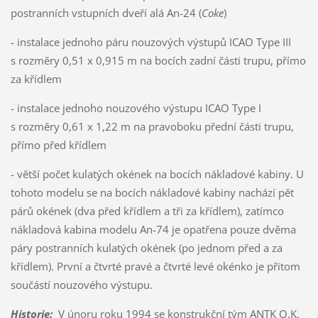
postranních vstupních dveří alá An-24 (
Coke
)
- instalace jednoho páru nouzových výstupů ICAO Type III
s rozměry 0,51 x 0,915 m na bocích zadní části trupu, přímo
za křídlem
- instalace jednoho nouzového výstupu ICAO Type I
s rozměry 0,61 x 1,22 m na pravoboku přední části trupu,
přímo před křídlem
- větší počet kulatých okének na bocích nákladové kabiny. U
tohoto modelu se na bocích nákladové kabiny nachází pět
párů okének (dva před křídlem a tři za křídlem), zatímco
nákladová kabina modelu An-74 je opatřena pouze dvěma
páry postranních kulatých okének (po jednom před a za
křídlem). První a čtvrté pravé a čtvrté levé okénko je přitom
součástí nouzového výstupu.
Historie
:
V únoru roku 1994 se konstrukční tým ANTK O.K.