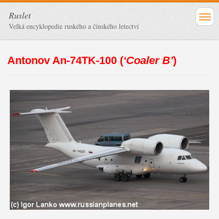
Ruslet
Velká encyklopedie ruského a čínského letectví
Antonov An-74TK-100 (
‘Coaler B’
)