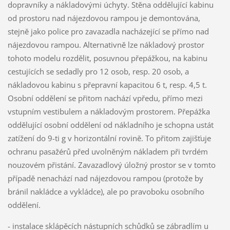
dopravníky a nákladovými úchyty. Stěna oddělující kabinu
od prostoru nad nájezdovou rampou je demontována,
stejně jako police pro zavazadla nacházející se přímo nad
nájezdovou rampou. Alternativně lze nákladový prostor
tohoto modelu rozdělit, posuvnou přepážkou, na kabinu
cestujících se sedadly pro 12 osob, resp. 20 osob, a
nákladovou kabinu s přepravní kapacitou 6 t, resp. 4,5 t.
Osobní oddělení se přitom nachází vpředu, přímo mezi
vstupním vestibulem a nákladovým prostorem. Přepážka
oddělující osobní oddělení od nákladního je schopna ustát
zatížení do 9-ti g v horizontální rovině. To přitom zajišťuje
ochranu pasažérů před uvolněným nákladem při tvrdém
nouzovém přistání. Zavazadlový úložný prostor se v tomto
případě nenachází nad nájezdovou rampou (protože by
bránil nakládce a vykládce), ale po pravoboku osobního
oddělení.
- instalace sklápěcích nástupních schůdků se zábradlím u