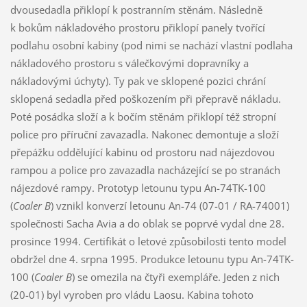
dvousedadla přiklopí k postranním stěnám. Následně
k bokům nákladového prostoru přiklopí panely tvořící
podlahu osobní kabiny (pod nimi se nachází vlastní podlaha
nákladového prostoru s válečkovými dopravníky a
nákladovými úchyty). Ty pak ve sklopené pozici chrání
sklopená sedadla před poškozením při přepravě nákladu.
Poté posádka složí a k bočím stěnám přiklopí též stropní
police pro příruční zavazadla. Nakonec demontuje a složí
přepážku oddělující kabinu od prostoru nad nájezdovou
rampou a police pro zavazadla nacházející se po stranách
nájezdové rampy. Prototyp letounu typu An-74TK-100
(
Coaler B
) vznikl konverzí letounu An-74 (07-01 / RA-74001)
společnosti Sacha Avia a do oblak se poprvé vydal dne 28.
prosince 1994. Certifikát o letové způsobilosti tento model
obdržel dne 4. srpna 1995. Produkce letounu typu An-74TK-
100 (
Coaler B
) se omezila na čtyři exempláře. Jeden z nich
(20-01) byl vyroben pro vládu Laosu. Kabina tohoto