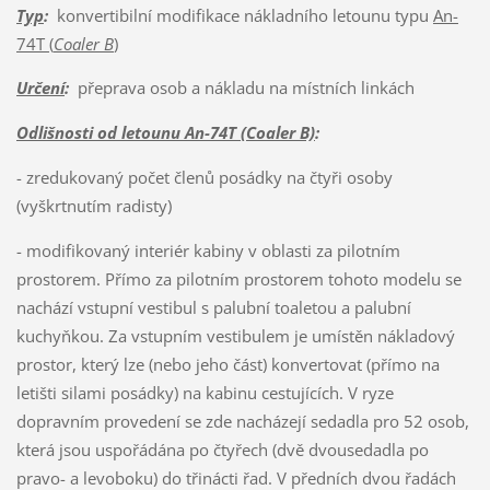
Typ
:
konvertibilní modifikace nákladního letounu typu
An-
74T (
Coaler B
)
Určení
:
přeprava osob a nákladu na místních linkách
Odlišnosti od letounu An-74T (Coaler B)
:
- zredukovaný počet členů posádky na čtyři osoby
(vyškrtnutím radisty)
- modifikovaný interiér kabiny v oblasti za pilotním
prostorem. Přímo za pilotním prostorem tohoto modelu se
nachází vstupní vestibul s palubní toaletou a palubní
kuchyňkou. Za vstupním vestibulem je umístěn nákladový
prostor, který lze (nebo jeho část) konvertovat (přímo na
letišti silami posádky) na kabinu cestujících. V ryze
dopravním provedení se zde nacházejí sedadla pro 52 osob,
která jsou uspořádána po čtyřech (dvě dvousedadla po
pravo- a levoboku) do třinácti řad. V předních dvou řadách