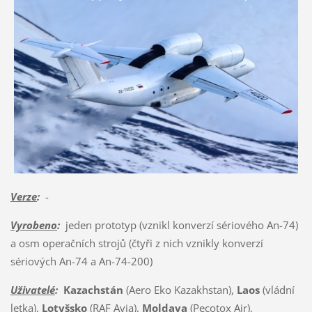
Verze
:
-
Vyrobeno
:
jeden prototyp (vznikl konverzí sériového An-74)
a osm operačních strojů (čtyři z nich vznikly konverzí
sériových An-74 a An-74-200)
Uživatelé
:
Kazachstán
(Aero Eko Kazakhstan),
Laos
(vládní
letka),
Lotyšsko
(RAF Avia),
Moldava
(Pecotox Air),