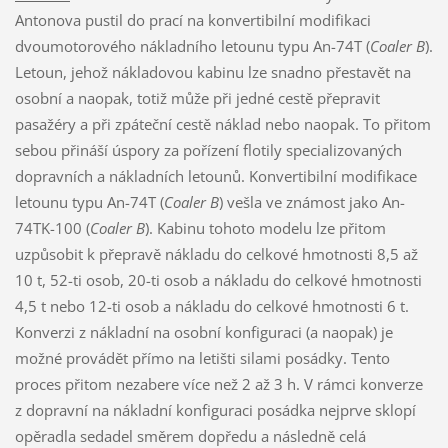
Antonova pustil do prací na konvertibilní modifikaci
dvoumotorového nákladního letounu typu An-74T (
Coaler B
).
Letoun, jehož nákladovou kabinu lze snadno přestavět na
osobní a naopak, totiž může při jedné cestě přepravit
pasažéry a při zpáteční cestě náklad nebo naopak. To přitom
sebou přináší úspory za pořízení flotily specializovaných
dopravních a nákladních letounů. Konvertibilní modifikace
letounu typu An-74T (
Coaler B
) vešla ve známost jako An-
74TK-100 (
Coaler B
). Kabinu tohoto modelu lze přitom
uzpůsobit k přepravě nákladu do celkové hmotnosti 8,5 až
10 t, 52-ti osob, 20-ti osob a nákladu do celkové hmotnosti
4,5 t nebo 12-ti osob a nákladu do celkové hmotnosti 6 t.
Konverzi z nákladní na osobní konfiguraci (a naopak) je
možné provádět přímo na letišti silami posádky. Tento
proces přitom nezabere více než 2 až 3 h. V rámci konverze
z dopravní na nákladní konfiguraci posádka nejprve sklopí
opěradla sedadel směrem dopředu a následně celá