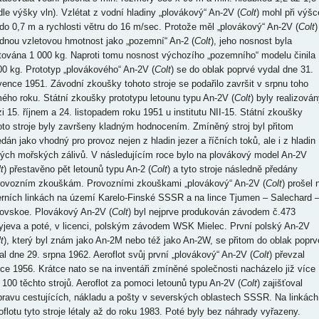
dle výšky vln). Vzlétat z vodní hladiny „plovákový“ An-2V (
Colt
) mohl při výšc
 do 0,7 m a rychlosti větru do 16 m/sec. Protože měl „plovákový“ An-2V (
Colt
)
dnou vzletovou hmotnost jako „pozemní“ An-2 (
Colt
), jeho nosnost byla
itována 1 000 kg. Naproti tomu nosnost výchozího „pozemního“ modelu činila
00 kg. Prototyp „plovákového“ An-2V (
Colt
) se do oblak poprvé vydal dne 31.
vence 1951. Závodní zkoušky tohoto stroje se podařilo završit v srpnu toho
ého roku. Státní zkoušky prototypu letounu typu An-2V (
Colt
) byly realizován
i 15. říjnem a 24. listopadem roku 1951 u institutu NII-15. Státní zkoušky
oto stroje byly završeny kladným hodnocením. Zmíněný stroj byl přitom
edán jako vhodný pro provoz nejen z hladin jezer a říčních toků, ale i z hladin
tých mořských zálivů. V následujícím roce bylo na plovákový model An-2V
t
) přestavěno pět letounů typu An-2 (
Colt
) a tyto stroje následně předány
rovozním zkouškám. Provozními zkouškami „plovákový“ An-2V (
Colt
) prošel 
erních linkách na území Karelo-Finské SSSR a na lince Tjumen – Salechard 
ovskoe. Plovákový An-2V (
Colt
) byl nejprve produkován závodem č.473
yjeva a poté, v licenci, polským závodem WSK Mielec. První polský An-2V
t
), který byl znám jako An-2M nebo též jako An-2W, se přitom do oblak poprv
al dne 29. srpna 1962. Aeroflot svůj první „plovákový“ An-2V (
Colt
) převzal
oce 1956. Krátce nato se na inventáři zmíněné společnosti nacházelo již více
 100 těchto strojů. Aeroflot za pomoci letounů typu An-2V (
Colt
) zajišťoval
pravu cestujících, nákladu a pošty v severských oblastech SSSR. Na linkách
oflotu tyto stroje létaly až do roku 1983. Poté byly bez náhrady vyřazeny.