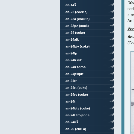
Dův
an-14š
ned
an-22 (cock a)
z p
an-22a (cock b)
An-
an-22pz (cock)
Ver
an-24 (coke)
An-
an-24alk
(
Col
an-24b/v (coke)
an-24lp
an-24lr niť
an-24lr toros
an-24ps/prt
an-24rr
an-24rt (coke)
an-24rv (coke)
an-24t
an-24t/tv (coke)
an-24t trojanda
an-24uš
an-26 (curl a)