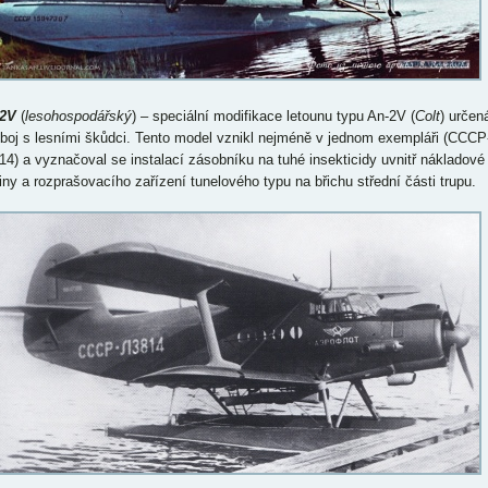
2V
(
lesohospodářský
) – speciální modifikace letounu typu An-2V (
Colt
) určen
 boj s lesními škůdci. Tento model vznikl nejméně v jednom exempláři (CCCP
14) a vyznačoval se instalací zásobníku na tuhé insekticidy uvnitř nákladové
iny a rozprašovacího zařízení tunelového typu na břichu střední části trupu.