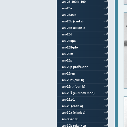
an-26-100/b-100
an-26a
an-26aslk
an-26b (curl a)
an-26b ciklon-o
an-26d
an-26kpa
an-26ll-plo
an-26m
an-26p
an-26p prožektor
an-26rep
an-26rt (curl b)
an-26rtr (curl b)
an-26š (curl nav mod)
an-26z-1
an-28 (cash a)
an-30a (clank a)
an-30a-100
an-30b (clank a)