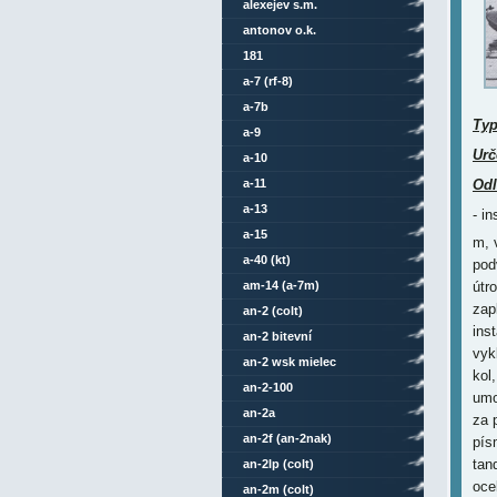
alexejev s.m.
antonov o.k.
181
a-7 (rf-8)
a-7b
Ty
a-9
Urč
a-10
a-11
Odl
a-13
- i
a-15
m, 
a-40 (kt)
pod
am-14 (a-7m)
útr
zap
an-2 (colt)
ins
an-2 bitevní
vyk
an-2 wsk mielec
kol
an-2-100
umo
an-2a
za 
an-2f (an-2nak)
pís
tan
an-2lp (colt)
oce
an-2m (colt)