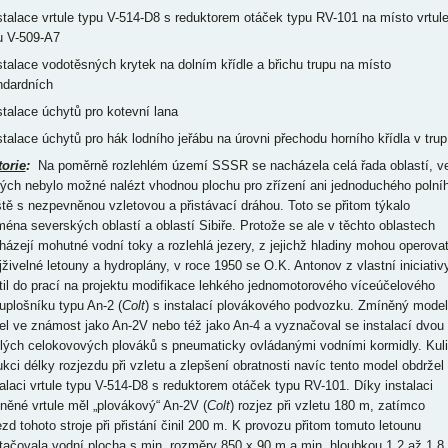
nstalace vrtule typu V-514-D8 s reduktorem otáček typu RV-101 na místo vrtul
u V-509-A7
nstalace vodotěsných krytek na dolním křídle a břichu trupu na místo
ndardních
nstalace úchytů pro kotevní lana
nstalace úchytů pro hák lodního jeřábu na úrovni přechodu horního křídla v trup
torie
:
Na poměrně rozlehlém území SSSR se nacházela celá řada oblastí, v
rých nebylo možné nalézt vhodnou plochu pro zřízení ani jednoduchého polní
iště s nezpevněnou vzletovou a přistávací dráhou. Toto se přitom týkalo
ména severských oblastí a oblastí Sibiře. Protože se ale v těchto oblastech
házejí mohutné vodní toky a rozlehlá jezery, z jejichž hladiny mohou operova
jživelné letouny a hydroplány, v roce 1950 se O.K. Antonov z vlastní iniciativ
til do prací na projektu modifikace lehkého jednomotorového víceúčelového
uplošníku typu An-2 (
Colt
) s instalací plovákového podvozku. Zmíněný model
el ve známost jako An-2V nebo též jako An-4 a vyznačoval se instalací dvou
hlých celokovových plováků s pneumaticky ovládanými vodními kormidly. Kuli
ukci délky rozjezdu při vzletu a zlepšení obratnosti navíc tento model obdržel
talaci vrtule typu V-514-D8 s reduktorem otáček typu RV-101. Díky instalaci
něné vrtule měl „plovákový“ An-2V (
Colt
) rozjez při vzletu 180 m, zatímco
ezd tohoto stroje při přistání činil 200 m. K provozu přitom tomuto letounu
tačovala vodní plocha s min. rozměry 850 x 90 m a min. hloubkou 1,2 až 1,8