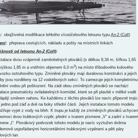
p
:
obojživelná modifikace lehkého víceúčelového letounu typu
An-2 (
Colt
)
ení
:
přeprava cestujících, nákladu a pošty na místních linkách
išnosti od letounu An-2 (Colt)
:
nstalace dvou vzájemně zaměnitelných plováků (s délkou 9,34 m, šířkou 1,65
3
výškou 1,85 m a vnitřním objemem 6,0 m
) na místo tříbodového kolového
vozku ostruhového typu. Zmíněné plováky mají duralovou konstrukci a jejich
oby jsou rozděleny na 12 vodotěsných sekcí. To zamezuje jejich kompletnímu
lnění vodou při poškození. Na zádi obou zmíněných plováků se nachází
talace pneumaticky ovládatelných kormidel, které se při plavbě v mělké vodě
lápějí směrem nahoru. Ke každému z těchto plováků lze navíc připevnit trojic
, jedno pod záď a dvě na boky střední části. Jejich instalace tomuto modelu
žňuje vyjet z vody na břeh. K trupu je každý ze zmíněných plováků uchycen
pomoci dvou trubkových vzpěr, přední s tvarem písmene „V“ a zadní s tvare
mene „I“. Plovákový podvozek tohoto modelu je navíc vyztužen dvěma
demově uspořádanými horizontálními trubkovými vzpěrami a pěti páry
lových lan.