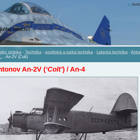
úvod
kého letectví
dní stránka
-
Technika
-
sovětská a ruská technika
-
Letecká technika
-
Anto
.
-
An-2V (Colt)
tonov An-2V (
‘Colt’
) / An-4