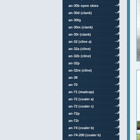
an-30b open skies
an-30d (clank)
an-30fg
an-30m (clank)
an-30r (clank)
an-32 (cline a)
an-32a (cline)
an-32b (cline)
an-32p
an-32re (cline)
an-38
an-70
an-71 (madcap)
an-72 (coaler a)
an-72 (coaler c)
an-72p
an-72r
an-74 (coaler b)
an-74-200 (coaler b)