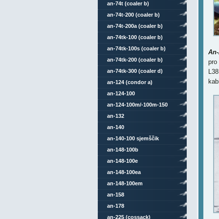
an-74t (coaler b)
an-74t-200 (coaler b)
an-74t-200a (coaler b)
an-74tk-100 (coaler b)
an-74tk-100s (coaler b)
An-
an-74tk-200 (coaler b)
pro
an-74tk-300 (coaler d)
L38
kab
an-124 (condor a)
an-124-100
an-124-100m/-100m-150
an-132
an-140
an-140-100 sjemščik
an-148-100b
an-148-100e
an-148-100ea
an-148-100em
an-158
an-178
an-225 (cossack)