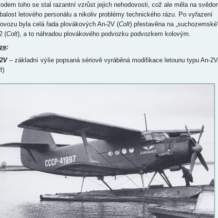
odem toho se stal razantní vzrůst jejich nehodovosti, což ale měla na svědo
balost letového personálu a nikoliv problémy technického rázu. Po vyřazení
rovozu byla celá řada plovákových An-2V (
Colt
) přestavěna na „suchozemské
2 (
Colt
), a to náhradou plovákového podvozku podvozkem kolovým.
ze
:
2V
– základní výše popsaná sériově vyráběná modifikace letounu typu An-2V
t
)