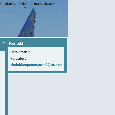
ní stránka
|
tisk
|
mapa stránek
|
rss
nov
Kontakt
Horák Martin
Pardubice
chuichi.nagumo(zavináč)seznam.cz