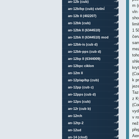
an-12b (cub)
m (
an-12b/bp (cub) civilní
vln
an-12b ll (402207)
sho
an-12bk (cub)
lim
1 5
an-12bk ll (6344510)
čer
an-12bk ll (6344510) mod
sam
an-12bk-is (cub d)
mez
an-12bk-pps (cub d)
toh
an-12bp ll (6344009)
shl
an-12bpc ciklon
kry
an-12m ll
(
Col
k p
an-12p/ap/bp (cub)
jez
an-12pp (cub c)
Taz
an-12pps (cub d)
z K
an-12ps (cub)
(
Col
an-12r (cub b)
vyd
an-12rch
v r
an-12tp-2
než
pře
an-12ud
Aer
an-14 (clod)