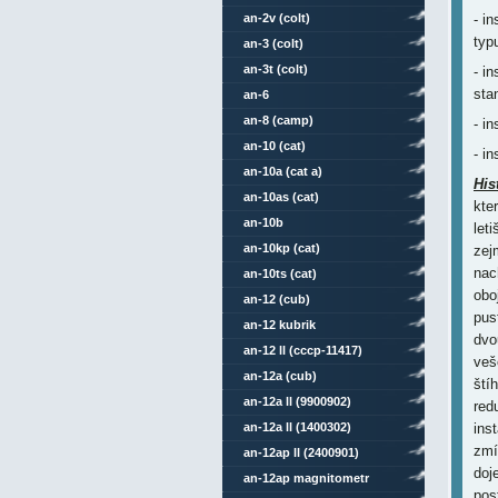
an-2v (colt)
- i
typ
an-3 (colt)
an-3t (colt)
- i
sta
an-6
an-8 (camp)
- i
an-10 (cat)
- i
an-10a (cat a)
His
an-10as (cat)
kte
an-10b
let
an-10kp (cat)
zej
nac
an-10ts (cat)
obo
an-12 (cub)
pus
an-12 kubrik
dvo
an-12 ll (cccp-11417)
veš
an-12a (cub)
ští
an-12a ll (9900902)
red
an-12a ll (1400302)
ins
zmí
an-12ap ll (2400901)
doj
an-12ap magnitometr
pos