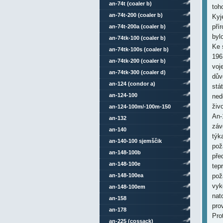
an-74t (coaler b)
toh
an-74t-200 (coaler b)
Kyj
pří
an-74t-200a (coaler b)
byl
an-74tk-100 (coaler b)
Ke 
an-74tk-100s (coaler b)
196
an-74tk-200 (coaler b)
voj
an-74tk-300 (coaler d)
dův
an-124 (condor a)
stá
an-124-100
ned
živ
an-124-100m/-100m-150
An-
an-132
záv
an-140
týk
an-140-100 sjemščik
pož
an-148-100b
pře
an-148-100e
tep
an-148-100ea
pož
vyk
an-148-100em
nat
an-158
pro
an-178
Pro
an-225 (cossack)