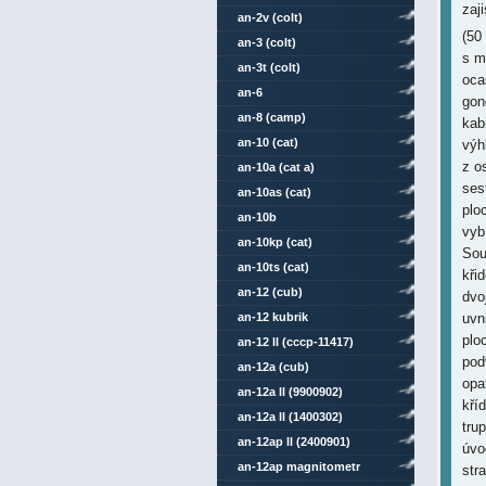
zaj
an-2v (colt)
(50
an-3 (colt)
s m
an-3t (colt)
oca
an-6
gon
an-8 (camp)
kab
an-10 (cat)
výh
z o
an-10a (cat a)
ses
an-10as (cat)
plo
an-10b
vyb
an-10kp (cat)
Sou
an-10ts (cat)
kři
an-12 (cub)
dvo
an-12 kubrik
uvn
plo
an-12 ll (cccp-11417)
pod
an-12a (cub)
opa
an-12a ll (9900902)
kří
an-12a ll (1400302)
tru
an-12ap ll (2400901)
úvo
an-12ap magnitometr
str