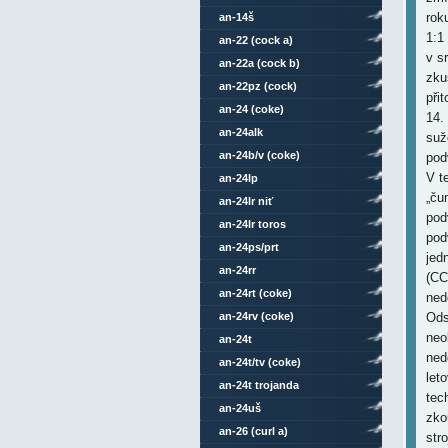
rok
an-14š
1:1
an-22 (cock a)
v s
an-22a (cock b)
zku
an-22pz (cock)
při
an-24 (coke)
14.
an-24alk
suž
an-24b/v (coke)
pod
V t
an-24lp
„ču
an-24lr niť
pod
an-24lr toros
pod
an-24ps/prt
jed
an-24rr
(CC
an-24rt (coke)
ned
an-24rv (coke)
Ods
neo
an-24t
ned
an-24t/tv (coke)
let
an-24t trojanda
tec
an-24uš
zko
an-26 (curl a)
str