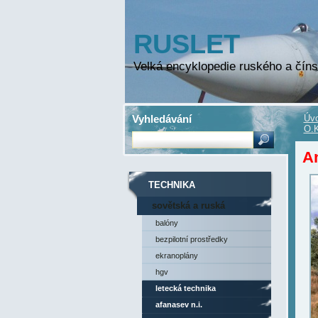
RUSLET
Velká encyklopedie ruského a číns
Vyhledávání
Úvo
O.K
An
TECHNIKA
sovětská a ruská
technika
balóny
bezpilotní prostředky
ekranoplány
hgv
letecká technika
afanasev n.i.