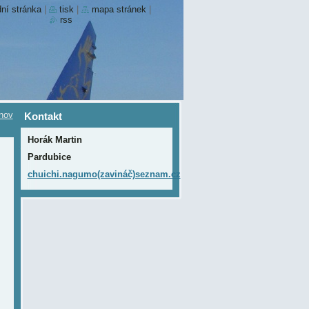
ní stránka
|
tisk
|
mapa stránek
|
rss
nov
Kontakt
Horák Martin
Pardubice
chuichi.nagumo(zavináč)seznam.cz