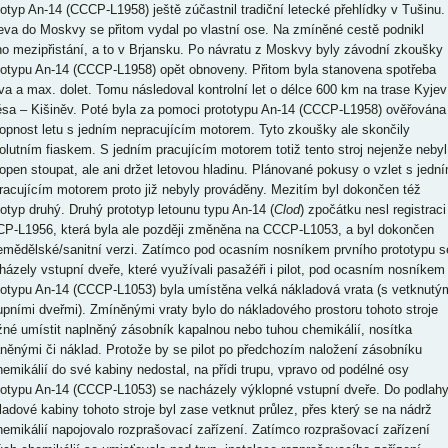
totyp An-14 (CCCP-L1958) ještě zúčastnil tradiční letecké přehlídky v Tušinu.
eva do Moskvy se přitom vydal po vlastní ose. Na zmíněné cestě podnikl
no mezipřistání, a to v Brjansku. Po návratu z Moskvy byly závodní zkoušky
totypu An-14 (CCCP-L1958) opět obnoveny. Přitom byla stanovena spotřeba
iva a max. dolet. Tomu následoval kontrolní let o délce 600 km na trase Kyjev
sa – Kišiněv. Poté byla za pomoci prototypu An-14 (CCCP-L1958) ověřována
opnost letu s jedním nepracujícím motorem. Tyto zkoušky ale skončily
olutním fiaskem. S jedním pracujícím motorem totiž tento stroj nejenže nebyl
open stoupat, ale ani držet letovou hladinu. Plánované pokusy o vzlet s jedn
racujícím motorem proto již nebyly prováděny. Mezitím byl dokončen též
totyp druhý. Druhý prototyp letounu typu An-14 (
Clod
) zpočátku nesl registraci
P-L1956, která byla ale později změněna na CCCP-L1053, a byl dokončen
emědělské/sanitní verzi. Zatímco pod ocasním nosníkem prvního prototypu s
házely vstupní dveře, které využívali pasažéři i pilot, pod ocasním nosníkem
totypu An-14 (CCCP-L1053) byla umístěna velká nákladová vrata (s vetknutý
upními dveřmi). Zmíněnými vraty bylo do nákladového prostoru tohoto stroje
né umístit naplněný zásobník kapalnou nebo tuhou chemikálií, nosítka
aněnými či náklad. Protože by se pilot po předchozím naložení zásobníku
hemikálií do své kabiny nedostal, na přídi trupu, vpravo od podélné osy
totypu An-14 (CCCP-L1053) se nacházely výklopné vstupní dveře. Do podlah
ladové kabiny tohoto stroje byl zase vetknut průlez, přes který se na nádrž
hemikálií napojovalo rozprašovací zařízení. Zatímco rozprašovací zařízení