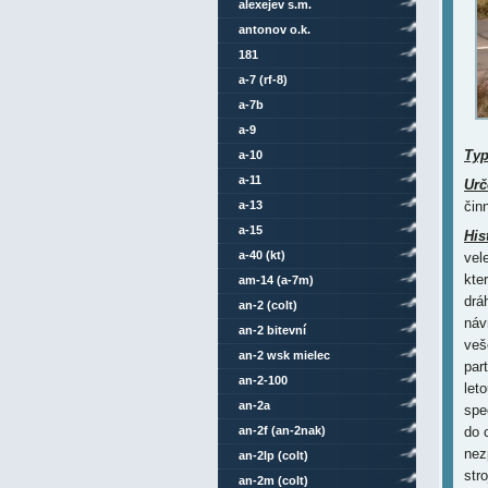
alexejev s.m.
antonov o.k.
181
a-7 (rf-8)
a-7b
a-9
Ty
a-10
a-11
Urč
a-13
čin
a-15
His
a-40 (kt)
vel
kte
am-14 (a-7m)
dráh
an-2 (colt)
náv
an-2 bitevní
veš
an-2 wsk mielec
par
an-2-100
let
an-2a
spe
an-2f (an-2nak)
do 
nez
an-2lp (colt)
str
an-2m (colt)