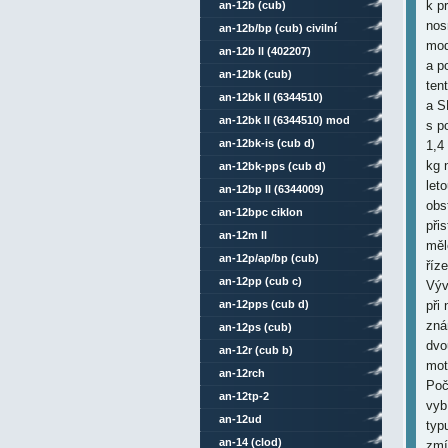
k p
an-12b (cub)
nos
an-12b/bp (cub) civilní
mod
an-12b ll (402207)
a p
an-12bk (cub)
ten
an-12bk ll (6344510)
a S
an-12bk ll (6344510) mod
s p
an-12bk-is (cub d)
1,4
kg 
an-12bk-pps (cub d)
let
an-12bp ll (6344009)
obs
an-12bpc ciklon
při
an-12m ll
měl
an-12p/ap/bp (cub)
říz
an-12pp (cub c)
Výv
an-12pps (cub d)
při
zná
an-12ps (cub)
dvo
an-12r (cub b)
mot
an-12rch
Poč
an-12tp-2
vyb
an-12ud
typ
an-14 (clod)
zmí