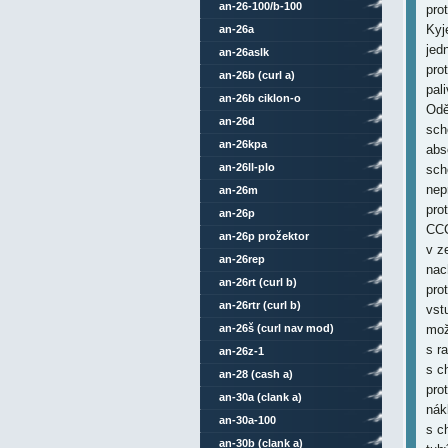
an-26-100/b-100
pro
Kyj
an-26a
jed
an-26aslk
pro
an-26b (curl a)
pal
an-26b ciklon-o
Odě
an-26d
sch
an-26kpa
abs
an-26ll-plo
sch
nep
an-26m
pro
an-26p
CCC
an-26p prožektor
v z
an-26rep
nac
an-26rt (curl b)
pro
an-26rtr (curl b)
vst
an-26š (curl nav mod)
mož
s r
an-26z-1
s c
an-28 (cash a)
pro
an-30a (clank a)
nák
an-30a-100
s c
an-30b (clank a)