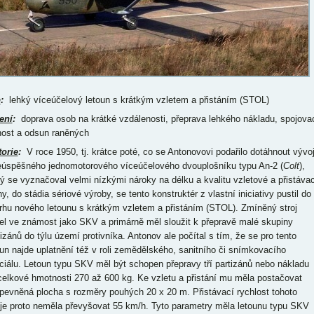
p
:
lehký víceúčelový letoun s krátkým vzletem a přistáním (STOL)
ení
:
doprava osob na krátké vzdálenosti, přeprava lehkého nákladu, spojova
nost a odsun raněných
torie
:
V roce 1950, tj. krátce poté, co se Antonovovi podařilo dotáhnout vývo
eúspěšného jednomotorového víceúčelového dvouplošníku typu An-2 (
Colt
),
rý se vyznačoval velmi nízkými nároky na délku a kvalitu vzletové a přistávac
y, do stádia sériové výroby, se tento konstruktér z vlastní iniciativy pustil do
rhu nového letounu s krátkým vzletem a přistáním (STOL). Zmíněný stroj
el ve známost jako SKV a primárně měl sloužit k přepravě malé skupiny
tizánů do týlu území protivníka. Antonov ale počítal s tím, že se pro tento
oun najde uplatnění též v roli zemědělského, sanitního či snímkovacího
ciálu. Letoun typu SKV měl být schopen přepravy tří partizánů nebo nákladu
celkové hmotnosti 270 až 600 kg. Ke vzletu a přistání mu měla postačovat
pevněná plocha s rozměry pouhých 20 x 20 m. Přistávací rychlost tohoto
oje proto neměla převyšovat 55 km/h. Tyto parametry měla letounu typu SKV