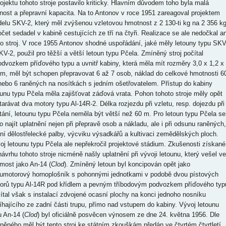
rojektu tohoto stroje postavilo kriticky. Hlavním důvodem toho byla malá
nost a přepravní kapacita. Na to Antonov v roce 1951 zareagoval projektem
elu SKV-2, který měl zvýšenou vzletovou hmotnost z 2 130-ti kg na 2 356 k
očet sedadel v kabině cestujících ze tří na čtyři. Realizace se ale nedočkal an
to stroj. V roce 1955 Antonov shodné uspořádání, jaké měly letouny typu SK
KV-2, použil pro těžší a větší letoun typu Pčela. Zmíněný stroj počítal
odvozkem příďového typu a uvnitř kabiny, která měla mít rozměry 3,0 x 1,2 x
 m, měl být schopen přepravovat 6 až 7 osob, náklad do celkové hmotnosti 6
nebo 6 raněných na nosítkách s jedním ošetřovatelem. Přístup do kabiny
ounu typu Pčela měla zajišťovat záďová vrata. Pohon tohoto stroje měly opět
tarávat dva motory typu Al-14R-2. Délka rozjezdu při vzletu, resp. dojezdu při
stání, letounu typu Pčela neměla být větší než 60 m. Pro letoun typu Pčela se
o najít uplatnění nejen při přepravě osob a nákladu, ale i při odsunu raněných,
ení dělostřelecké palby, výcviku výsadkářů a kultivaci zemědělských ploch.
oj letounu typu Pčela ale nepřekročil projektové stádium. Zkušenosti získané
 návrhu tohoto stroje nicméně našly uplatnění při vývoji letounu, který vešel ve
most jako An-14 (
Clod
). Zmíněný letoun byl koncipován opět jako
umotorový hornoplošník s pohonnými jednotkami v podobě dvou pístových
orů typu Al-14R pod křídlem a pevným tříbodovým podvozkem příďového typ
ítal však s instalací zdvojené ocasní plochy na konci jednoho nosníku
íhajícího ze zadní části trupu, přímo nad vstupem do kabiny. Vývoj letounu
u An-14 (
Clod
) byl oficiálně posvěcen výnosem ze dne 24. května 1956. Dle
něného měl být tento stroj ke státním zkouškám předán ve čtvrtém čtvrtletí