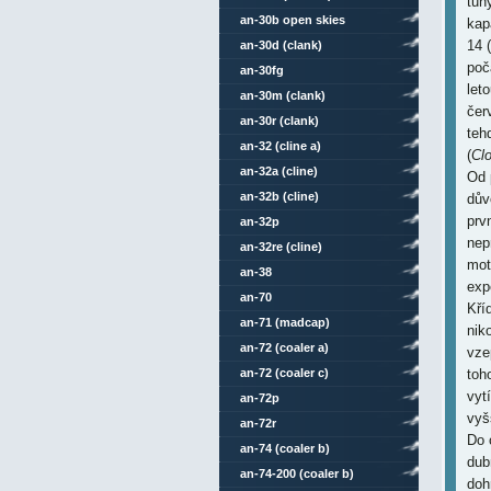
tuh
an-30b open skies
kap
14 (
an-30d (clank)
poč
an-30fg
let
an-30m (clank)
čer
an-30r (clank)
teh
an-32 (cline a)
(
Cl
an-32a (cline)
Od 
an-32b (cline)
dův
prv
an-32p
nep
an-32re (cline)
mot
an-38
exp
an-70
Kří
an-71 (madcap)
nik
an-72 (coaler a)
vze
an-72 (coaler c)
toh
vyt
an-72p
vyš
an-72r
Do 
an-74 (coaler b)
dub
an-74-200 (coaler b)
doh