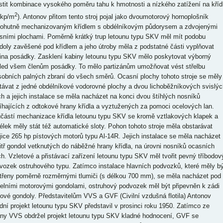
istit kombinace vysokého poměru tahu k hmotnosti a nízkého zatížení na kříd
2
 kp/m
). Antonov přitom tento stroj pojal jako dvoumotorový hornoplošník
ohutně mechanizovaným křídlem s obdélníkovým půdorysem a zdvojenými
sními plochami. Poměrně krátký trup letounu typu SKV měl mít podobu
doly zavěšené pod křídlem a jeho útroby měla z podstatné části vyplňovat
ina posádky. Zasklení kabiny letounu typu SKV mělo poskytovat výborný
led všem členům posádky. To mělo partizánům umožňovat vést střelbu
sobních palných zbraní do všech směrů. Ocasní plochy tohoto stroje se měly
távat z jedné obdélníkové vodorovné plochy a dvou lichoběžníkových svislýc
ch a jejich instalace se měla nacházet na konci dvou štíhlých nosníků
íhajících z odtokové hrany křídla a vyztužených za pomoci ocelových lan.
částí mechanizace křídla letounu typu SKV se kromě vztlakových klapek a
délek měly stát též automatické sloty. Pohon tohoto stroje měla obstarávat
jice 265 hp pístových motorů typu Al-14R. Jejich instalace se měla nacházet
itř gondol vetknutých do náběžné hrany křídla, na úrovni nosníků ocasních
ch. Vzletové a přistávací zařízení letounu typu SKV měl tvořit pevný tříbodov
vozek ostruhového typu. Zatímco instalace hlavních podvozků, které měly bý
třeny poměrně rozměrnými tlumiči (s délkou 700 mm), se měla nacházet pod
delními motorovými gondolami, ostruhový podvozek měl být připevněn k zádi
pové gondoly. Představitelům VVS a GVF (Civilní vzdušná flotila) Antonov
dní projekt letounu typu SKV představil v prosinci roku 1950. Zatímco ze
any VVS obdržel projekt letounu typu SKV kladné hodnocení, GVF se