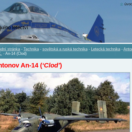
úvod
kého letectví
dní stránka
-
Technika
-
sovětská a ruská technika
-
Letecká technika
-
Anto
.
-
An-14 (Clod)
tonov An-14 (
‘Clod’
)