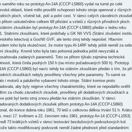
o samého roku se prototyp An-14A (CCCP-L5860) vydal na turné po celé
evské oblasti, které mělo prověřit schopnost tohoto stroje operovat z různých
rodních ploch, včetně luk, polí a polní cest. V rámci celých závodních zkouše
o přitom uskutečněno celkem 68 přistání a vzletů z různých přírodních ploch.
státním zkouškám byl prototyp An-14A (CCCP-L5860) předán v lednu roku
1. Státními zkouškami, které probíhaly u GK NII VVS (Státní zkušební institu
enského letectva) a GosNII GVF, ale tento stroj tehdy neprošel. Hlavním
odem toho byla skutečnost, že motor typu Al-14RF tehdy ještě neměl za seb
tní zkoušky. Kromě toho byla tato pohonná jednotka ještě nevyzrálá a
osahovala zadaných parametrů. Toto se přitom týkalo zejména technické
otnosti, která činila pouhých 150 h (na místo požadovaných 500 h). Prototyp
14A (CCCP-L5860) byl navíc tehdy ke státním zkouškám předán s tím, že při
odních zkouškách nebyly prověřeny všechny jeho parametry. To samé se
alo i motorů a palubního vybavení tohoto stroje. Státní komise proto
adovala, aby byly nejprve všechny charakteristiky, které se nepodařilo ověřit
dtím za chodu závodních zkoušek, prověřeny při dodatkových zkouškách a
rve poté byl tento stroj znovu předán ke státním zkouškám. V rámci
adovaných dodatkových zkoušek přitom prototyp An-14A (CCCP-L5860)
onal, do konce dubna roku 1961, 70 letů s celkovou délkou trvání 51 h. Krátc
o, mezi 17. květnem a 22. červnem roku 1961, prototyp An-14 (CCCP-L1053)
vedl 73 krátkých vzletů v rámci testování bezdušových podvozkových kol.
tože takto modifikovaný podvozek neměl žádné přednosti před standardním