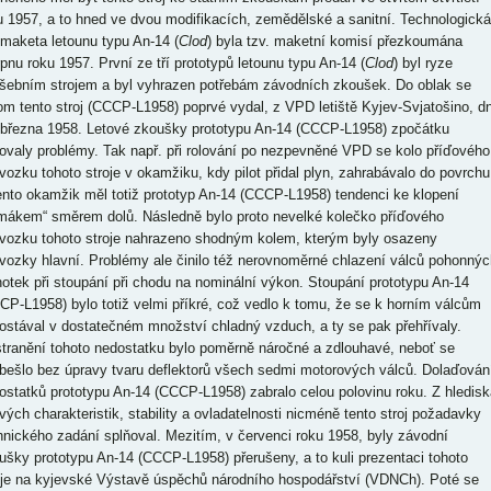
u 1957, a to hned ve dvou modifikacích, zemědělské a sanitní. Technologická
 maketa letounu typu An-14 (
Clod
) byla tzv. maketní komisí přezkoumána
rpnu roku 1957. První ze tří prototypů letounu typu An-14 (
Clod
) byl ryze
šebním strojem a byl vyhrazen potřebám závodních zkoušek. Do oblak se
tom tento stroj (CCCP-L1958) poprvé vydal, z VPD letiště Kyjev-Svjatošino, d
 března 1958. Letové zkoušky prototypu An-14 (CCCP-L1958) zpočátku
ovaly problémy. Tak např. při rolování po nezpevněné VPD se kolo příďového
vozku tohoto stroje v okamžiku, kdy pilot přidal plyn, zahrabávalo do povrchu
ento okamžik měl totiž prototyp An-14 (CCCP-L1958) tendenci ke klopení
mákem“ směrem dolů. Následně bylo proto nevelké kolečko příďového
vozku tohoto stroje nahrazeno shodným kolem, kterým byly osazeny
vozky hlavní. Problémy ale činilo též nerovnoměrné chlazení válců pohonnýc
notek při stoupání při chodu na nominální výkon. Stoupání prototypu An-14
CP-L1958) bylo totiž velmi příkré, což vedlo k tomu, že se k horním válcům
ostával v dostatečném množství chladný vzduch, a ty se pak přehřívaly.
tranění tohoto nedostatku bylo poměrně náročné a zdlouhavé, neboť se
bešlo bez úpravy tvaru deflektorů všech sedmi motorových válců. Dolaďován
ostatků prototypu An-14 (CCCP-L1958) zabralo celou polovinu roku. Z hledisk
ových charakteristik, stability a ovladatelnosti nicméně tento stroj požadavky
hnického zadání splňoval. Mezitím, v červenci roku 1958, byly závodní
ušky prototypu An-14 (CCCP-L1958) přerušeny, a to kuli prezentaci tohoto
oje na kyjevské Výstavě úspěchů národního hospodářství (VDNCh). Poté se