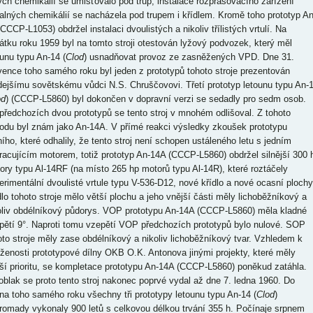
ých chemikálií se umisťovalo pod trup, instalace rozprašovacího zařízení
alných chemikálií se nacházela pod trupem i křídlem. Kromě toho prototyp An
CCCP-L1053) obdržel instalaci dvoulistých a nikoliv třílistých vrtulí. Na
átku roku 1959 byl na tomto stroji otestován lyžový podvozek, který měl
ounu typu An-14 (
Clod
) usnadňovat provoz ze zasněžených VPD. Dne 31.
vence toho samého roku byl jeden z prototypů tohoto stroje prezentován
dejšímu sovětskému vůdci N.S. Chruščovovi. Třetí prototyp letounu typu An-
od
) (CCCP-L5860) byl dokončen v dopravní verzi se sedadly pro sedm osob.
předchozích dvou prototypů se tento stroj v mnohém odlišoval. Z tohoto
odu byl znám jako An-14A. V přímé reakci výsledky zkoušek prototypu
ního, které odhalily, že tento stroj není schopen ustáleného letu s jedním
racujícím motorem, totiž prototyp An-14A (CCCP-L5860) obdržel silnější 300 
ory typu Al-14RF (na místo 265 hp motorů typu Al-14R), které roztáčely
erimentální dvoulisté vrtule typu V-536-D12, nové křídlo a nové ocasní plochy
dlo tohoto stroje mělo větší plochu a jeho vnější části měly lichoběžníkový a
oliv obdélníkový půdorys. VOP prototypu An-14A (CCCP-L5860) měla kladné
pětí 9°. Naproti tomu vzepětí VOP předchozích prototypů bylo nulové. SOP
oto stroje měly zase obdélníkový a nikoliv lichoběžníkový tvar. Vzhledem k
íženosti prototypové dílny OKB O.K. Antonova jinými projekty, které měly
ší prioritu, se kompletace prototypu An-14A (CCCP-L5860) poněkud zatáhla.
oblak se proto tento stroj nakonec poprvé vydal až dne 7. ledna 1960. Do
na toho samého roku všechny tři prototypy letounu typu An-14 (
Clod
)
romady vykonaly 900 letů s celkovou délkou trvání 355 h. Počínaje srpnem