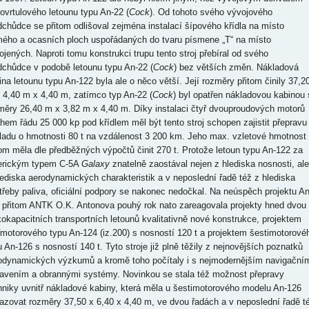
bovrtulového letounu typu An-22 (
Cock
). Od tohoto svého vývojového
dchůdce se přitom odlišoval zejména instalací šípového křídla na místo
mého a ocasních ploch uspořádaných do tvaru písmene „T“ na místo
ojených. Naproti tomu konstrukci trupu tento stroj přebíral od svého
dchůdce v podobě letounu typu An-22 (
Cock
) bez větších změn. Nákladová
ina letounu typu An-122 byla ale o něco větší. Její rozměry přitom činily 37,2
 4,40 m x 4,40 m, zatímco typ An-22 (
Cock
) byl opatřen nákladovou kabinou 
měry 26,40 m x 3,82 m x 4,40 m. Díky instalaci čtyř dvouproudových motorů
ahem řádu 25 000 kp pod křídlem měl být tento stroj schopen zajistit přepravu
ladu o hmotnosti 80 t na vzdálenost 3 200 km. Jeho max. vzletové hmotnost
tom měla dle předběžných výpočtů činit 270 t. Protože letoun typu An-122 za
rickým typem C-5A
Galaxy
znatelně zaostával nejen z hlediska nosnosti, ale
lediska aerodynamických charakteristik a v neposlední řadě též z hlediska
třeby paliva, oficiální podpory se nakonec nedočkal. Na neúspěch projektu An
 přitom ANTK O.K. Antonova pouhý rok nato zareagovala projekty hned dvou
kokapacitních transportních letounů kvalitativně nové konstrukce, projektem
řmotorového typu An-124 (iz.200) s nosností 120 t a projektem šestimotorové
u An-126 s nosností 140 t. Tyto stroje již plně těžily z nejnovějších poznatků
odynamických výzkumů a kromě toho počítaly i s nejmodernějším navigační
avením a obrannými systémy. Novinkou se stala též možnost přepravy
hniky uvnitř nákladové kabiny, která měla u šestimotorového modelu An-126
azovat rozměry 37,50 x 6,40 x 4,40 m, ve dvou řadách a v neposlední řadě t