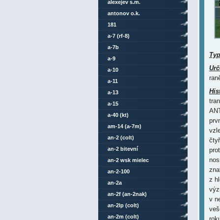
alexejev s.m.
antonov o.k.
181
a-7 (rf-8)
a-7b
Ty
a-9
Urč
a-10
ran
a-11
His
a-13
tra
a-15
ANT
a-40 (kt)
prv
am-14 (a-7m)
vzl
an-2 (colt)
čty
an-2 bitevní
pro
nos
an-2 wsk mielec
znat
an-2-100
z h
an-2a
výz
an-2f (an-2nak)
v n
an-2lp (colt)
veš
an-2m (colt)
rok