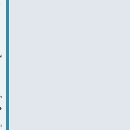
é
li
h
l-
i