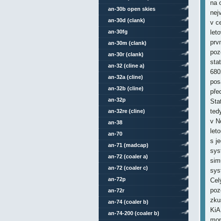
na 
an-30b open skies
nej
an-30d (clank)
v c
an-30fg
let
prv
an-30m (clank)
poz
an-30r (clank)
sta
an-32 (cline a)
680
an-32a (cline)
pos
an-32b (cline)
pře
an-32p
Sta
ted
an-32re (cline)
v N
an-38
let
an-70
s j
an-71 (madcap)
sys
an-72 (coaler a)
sim
an-72 (coaler c)
sys
an-72p
Cel
poz
an-72r
zku
an-74 (coaler b)
KiA
an-74-200 (coaler b)
mon