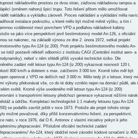
stupnost nákladového prostoru ze dvou stran, záďovou nákladovou rampou a
lápěcí (směrem nahoru) špicí trupu. Toto řešení přitom mělo umožňovat
vádět nakládku a vykládku zároveň. Proces nakládání a vykládání měla naví
adňovat instalace podvozku, u které mělo být možné měnit výšku, a tím i
jemnou vzdálenost mezi povrchem VPD a podlahou nákladové kabiny.
stože se jako více perspektivní jevil šestimotorový model An-126, s oficiální
enou se nakonec, na základě výnosu ze dne 2. února 1972, setkal projekt
řmotorového typu An-124 (iz.200). Proti projektu šestimotorového modelu An-
se totiž postavili někteří odborníci z institutu CAGI (Centrální institut aero- a
rodynamiky), neboť v něm shlédli příliš vysoké technické riziko. Dle
něného zadání měl letoun typu An-124 (iz.200) vykazovat nosností 120 t,
hlostí 800 km/h a doletem s max. zatížením 3 000 km. Kromě toho měl být
open operovat z VPD ne delších než 3 000 m. Mělo tedy jít o letoun, který m
mi výkony překonávat vše, co do té doby vzniklo nejen na domácí půdě, ale i
celém světě. Kromě výše uvedeného měl letoun typu An-124 (iz.200)
orovnání s transportními letouny předchozí generace vykazovat nižšími nárok
pilotáž a údržbu. Kompletaci technologické 1:1 makety letounu typu An-124
200) se podařilo završit ještě v roce 1973. Protože ale projet tohoto stroje
ylo možné považovat, díky příliš konzervativnímu řešení, za perspektivní,
tce nato, v roce 1976, dal O.K. Antonov z vlastní iniciativy pokyn k jeho
pletnímu přepracování. Příslušné oficiální technické zadání
přepracovanému“ An-124, který obdržel nové závodní kódové označení iz.400,