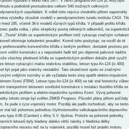
o přitom vypsáno v lednu roku 1977. V rámci programu An-124 (iz.400) bylo
rhnuto a podrobně prostudováno celkem 540 možných celkových
odynamických uspořádání. K volbě toho nejvíce vhodného přitom napomohly
ména výsledky zkoušek modelů v aerodynamickém tunelu institutu CAGI. Tě
o hned 185, včetně 36-ti modelů různých typů křídla. V případě profilu křídla
onec padla volba, i přes skeptický postoj některých odborníků, na superkritic
fil. „Tlusté“ křídlo se superkritickým profilem totiž vykazuje značným vztlake
ároveň eliminuje turbulentní proudění. Kromě toho poskytuje, na rozdíl do té
y preferovaného konvenčního křídla s tenkým profilem, dostatek prostoru pro
ivní vnitřní konstrukci a v neposlední řadě též pro objemné palivové nádrže.
tože všechny přednosti křídla se superkritickým profilem dokáže plně využít
ze letoun vykazující malou statickou stabilitou, letoun typu An-124 (iz.400)
el být pojat jako staticky nestabilní. Tato skutečnost spolu se značnými
kovými vnějšími rozměry si ale vyžádala tento stroj opatřit elektro-impulsním
témem řízení (FBW). Letoun typu An-124 (iz.400) se tak stal historicky vůbec
ním transportním letounem sovětské konstrukce s instalací tlustého křídla se
erkritickým profilem a elektro-impulsního systému řízení. Vývoj pohonné
notky tohoto stroje byl svěřen ZMKB Progress. Původní plány přitom počítaly
ím, že pude o ryze vojenský motor. Později ale padlo rozhodnutí, aby se tento
or stal též pohonnou jednotkou čtyřmotorového velkokapacitního dopravního
unu typu Il-86 (
Camber
) z dílny S.V. Iljušina. Protože na pohonné jednotky
ravních letounů byly kladeny daleko větší nároky z hlediska délky
iopravního resursu než na ty vojenské, později musel být projekt motoru