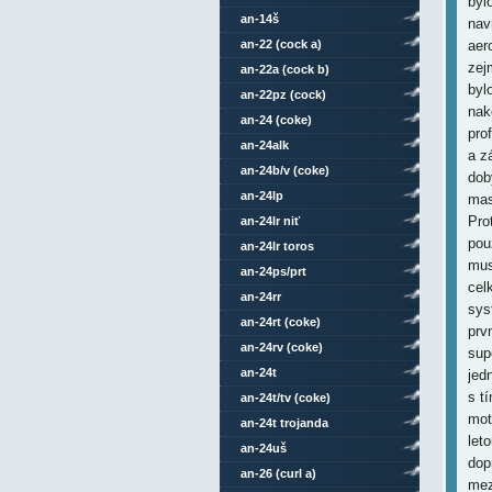
byl
an-14š
nav
an-22 (cock a)
aer
zej
an-22a (cock b)
byl
an-22pz (cock)
nak
an-24 (coke)
pro
an-24alk
a z
an-24b/v (coke)
dob
an-24lp
mas
Pro
an-24lr niť
pou
an-24lr toros
mus
an-24ps/prt
cel
an-24rr
sys
an-24rt (coke)
prv
an-24rv (coke)
sup
an-24t
jed
s t
an-24t/tv (coke)
mot
an-24t trojanda
leto
an-24uš
dop
an-26 (curl a)
mez