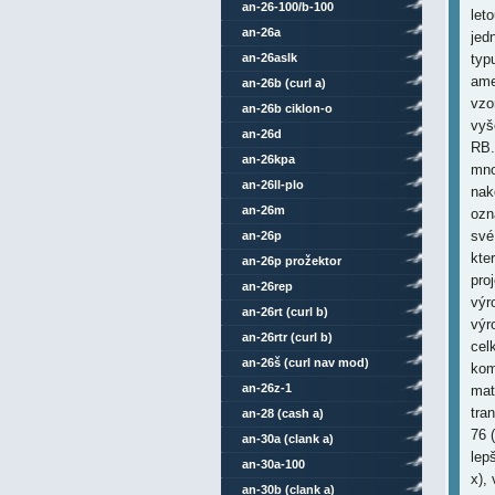
an-26-100/b-100
let
an-26a
jed
an-26aslk
typ
ame
an-26b (curl a)
vzo
an-26b ciklon-o
vyš
an-26d
RB.
an-26kpa
mno
an-26ll-plo
nak
an-26m
ozn
své
an-26p
kte
an-26p prožektor
pro
an-26rep
výr
an-26rt (curl b)
výr
an-26rtr (curl b)
cel
an-26š (curl nav mod)
kom
an-26z-1
mat
tra
an-28 (cash a)
76 (
an-30a (clank a)
lep
an-30a-100
x),
an-30b (clank a)