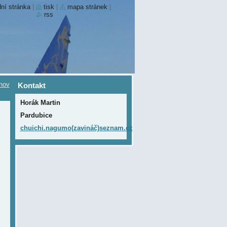
ní stránka
|
tisk
|
mapa stránek
|
rss
nov
Kontakt
Horák Martin
Pardubice
chuichi.nagumo(zavináč)seznam.cz