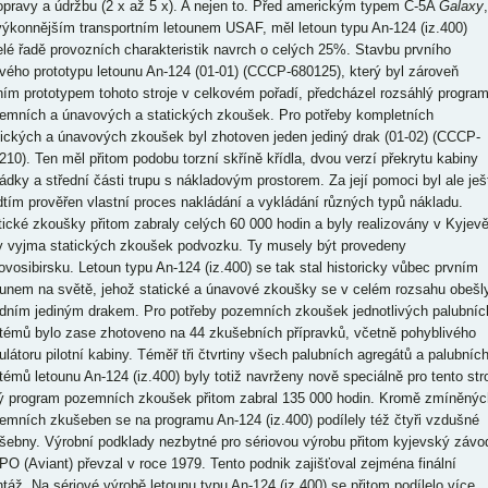
opravy a údržbu (2 x až 5 x). A nejen to. Před americkým typem C-5A
Galaxy
,
výkonnějším transportním letounem USAF, měl letoun typu An-124 (iz.400)
elé řadě provozních charakteristik navrch o celých 25%. Stavbu prvního
ového prototypu letounu An-124 (01-01) (CCCP-680125), který byl zároveň
ním prototypem tohoto stroje v celkovém pořadí, předcházel rozsáhlý progra
emních a únavových a statických zkoušek. Pro potřeby kompletních
tických a únavových zkoušek byl zhotoven jeden jediný drak (01-02) (CCCP-
210). Ten měl přitom podobu torzní skříně křídla, dvou verzí překrytu kabiny
ádky a střední části trupu s nákladovým prostorem. Za její pomoci byl ale ješ
dtím prověřen vlastní proces nakládání a vykládání různých typů nákladu.
tické zkoušky přitom zabraly celých 60 000 hodin a byly realizovány v Kyjevě
y vyjma statických zkoušek podvozku. Ty musely být provedeny
ovosibirsku. Letoun typu An-124 (iz.400) se tak stal historicky vůbec prvním
ounem na světě, jehož statické a únavové zkoušky se v celém rozsahu obešl
edním jediným drakem. Pro potřeby pozemních zkoušek jednotlivých palubníc
témů bylo zase zhotoveno na 44 zkušebních přípravků, včetně pohyblivého
ulátoru pilotní kabiny. Téměř tři čtvrtiny všech palubních agregátů a palubníc
témů letounu An-124 (iz.400) byly totiž navrženy nově speciálně pro tento stro
ý program pozemních zkoušek přitom zabral 135 000 hodin. Kromě zmíněnýc
emních zkušeben se na programu An-124 (iz.400) podílely též čtyři vzdušné
šebny. Výrobní podklady nezbytné pro sériovou výrobu přitom kyjevský závo
PO (Aviant) převzal v roce 1979. Tento podnik zajišťoval zejména finální
táž. Na sériové výrobě letounu typu An-124 (iz.400) se přitom podílelo více