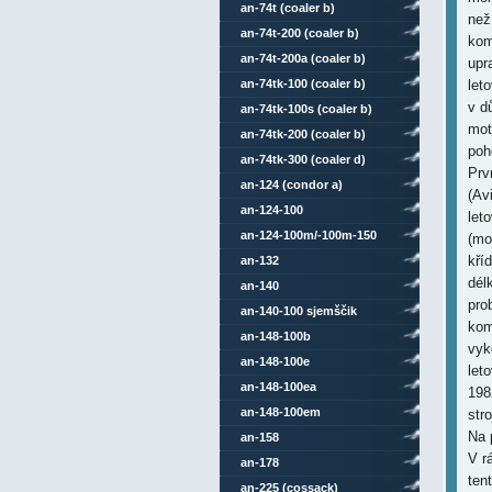
an-74t (coaler b)
než
an-74t-200 (coaler b)
kom
an-74t-200a (coaler b)
upr
an-74tk-100 (coaler b)
let
v d
an-74tk-100s (coaler b)
mot
an-74tk-200 (coaler b)
poh
an-74tk-300 (coaler d)
Prv
an-124 (condor a)
(Av
an-124-100
let
an-124-100m/-100m-150
(mo
kří
an-132
dél
an-140
pro
an-140-100 sjemščik
kom
an-148-100b
vyk
an-148-100e
let
an-148-100ea
198
an-148-100em
str
Na 
an-158
V r
an-178
ten
an-225 (cossack)