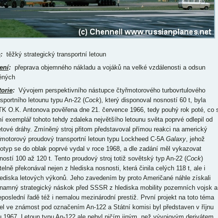
p
:
těžký strategický transportní letoun
ení
:
přeprava objemného nákladu a vojáků na velké vzdálenosti a odsun
ěných
torie
:
Vývojem perspektivního nástupce čtyřmotorového turbovrtulového
nsportního letounu typu An-22 (
Cock
), který disponoval nosností 60 t, byla
K O.K. Antonova pověřena dne 21. července 1966, tedy pouhý rok poté, co 
ní exemplář tohoto tehdy zdaleka největšího letounu světa poprvé odlepil od
etové dráhy. Zmíněný stroj přitom představoval přímou reakci na americký
řmotorový proudový transportní letoun typu Lockheed C-5A
Galaxy
, jehož
totyp se do oblak poprvé vydal v roce 1968, a dle zadání měl vykazovat
ností 100 až 120 t. Tento proudový stroj totiž sovětský typ An-22 (
Cock
)
elně překonával nejen z hlediska nosnosti, která činila celých 118 t, ale i
lediska letových výkonů. Jeho zavedením by proto Američané náhle získali
namný strategický náskok před SSSR z hlediska mobility pozemních vojsk a
eposlední řadě též i nemalou mezinárodní prestiž. První projekt na toto téma
el ve známost pod označením An-122 a Státní komisi byl představen v říjnu
u 1967. Letoun typu An-122 ale nebyl ničím jiným, než vývojovým derivátem