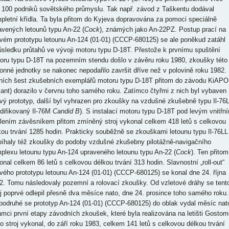
 100 podniků sovětského průmyslu. Tak např. závod z Taškentu dodával
pletní křídla. Ta byla přitom do Kyjeva dopravována za pomoci speciálně
avených letounů typu An-22 (
Cock
), známých jako An-22PZ. Postup prací na
ovém prototypu letounu An-124 (01-01) (CCCP-680125) se ale poněkud zatáhl
ůsledku průtahů ve vývoji motoru typu D-18T. Přestože k prvnímu spuštění
oru typu D-18T na pozemním stendu došlo v závěru roku 1980, zkoušky této
onné jednotky se nakonec nepodařilo završit dříve než v polovině roku 1982.
ních šest zkušebních exemplářů motoru typu D-18T přitom do závodu KiAPO
iant) dorazilo v červnu toho samého roku. Zatímco čtyřmi z nich byl vybaven
ový prototyp, další byl vyhrazen pro zkoušky na vzdušné zkušebně typu Il-76
difikovaný Il-76M
Candid B
). S instalací motoru typu D-18T pod levým vnitřn
dlením závěsníkem přitom zmíněný stroj vykonal celkem 418 letů s celkovou
kou trvání 1285 hodin. Prakticky souběžně se zkouškami letounu typu Il-76LL
bíhaly též zkoušky do podoby vzdušné zkušebny pilotážně-navigačního
plexu letounu typu An-124 upraveného letounu typu An-22 (
Cock
). Ten přitom
onal celkem 86 letů s celkovou délkou trvání 313 hodin. Slavnostní „roll-out“
ového prototypu letounu An-124 (01-01) (CCCP-680125) se konal dne 24. října
2. Tomu následovaly pozemní a rolovací zkoušky. Od vzletové dráhy se tent
oj poprvé odlepil přesně dva měsíce nato, dne 24. prosince toho samého roku.
podruhé se prototyp An-124 (01-01) (CCCP-680125) do oblak vydal měsíc nat
ámci první etapy závodních zkoušek, které byla realizována na letišti Gostom
to stroj vykonal, do září roku 1983, celkem 141 letů s celkovou délkou trvání