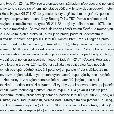
ounu typu An-124 (iz.400) zcela přepracován. Základem přepracované pohonn
notky tohoto stroje se přitom měl stát osvědčený britský dvouproudový motor
u Rolls-Royce RB.211-22, tedy motor, který zajišťoval mimo jiné též pohon
rických dopravních letounů řady Boeing 747 a 757. Pokus o nákup osmi
rových exemplářů motoru typu RB.211-22, který byl učiněn v roce 1976, ale
el zcela naprázdno. Britové totiž skutečný záměr zájmu Sovětů o motor typu
211-22 velmi rychle prokoukli, a tak jeho prodej podmínili odebráním v
žství ne menším než pro 100 letounů. Konstruktéři ZMKB Progress proto
onec museli motor letounu typu An-124 (iz.400), který vešel ve známost pod
ačením D-18T, pojat jako kvalitativně novou konstrukci. Přitom plně zužitkova
 zkušenosti z vývoje menšího dvouproudového motoru v podobě typu D-36,
rý zajišťoval pohon transportních letounů řady An-72/-74 (
Coaler
). Realizace
jektu letounu typu An-124 (iz.400) si vyžádala osvojit celou řadu nových
obních postupů, včetně listování potahových panelů křídla s délkou 28 m,
oby rozměrných zakřivených potahových panelů trupu, výroby konstrukčních
ků zhotovených z nových konstrukčních materiálů, jakými jsou např.
pozitní materiály na bázi polymeru, či výroby vysokopevnostních spojovacíc
eriálů. Nové technologie přitom letounu typu An-124 (iz.400) zajistily před
nsportními letouny předchozí generace v podobě letounů typu An-22 (
Cock
) a I
Candid
) celou řadu předností, včetně větší aerodynamické jemnosti (o 20%),
šího tzv. měrného výkonu (o 10 až 15 %), nižší specifické spotřeby paliva (1
 vyšší přesnosti navigace (4 x) a v neposlední řadě též nižší časové náročnost