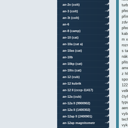
an-2v (colt)
tur
pře
an-3 (colt)
pří
an-3t (colt)
zdv
an-6
pře
an-8 (camp)
kab
an-10 (cat)
m x
an-10a (cat a)
roz
s t
an-10as (cat)
nák
an-10b
při
an-10kp (cat)
ame
an-10ts (cat)
z h
an-12 (cub)
spo
an-12 kubrik
122
an-12 ll (cccp-11417)
vel
čty
an-12a (cub)
typ
an-12a ll (9900902)
aer
an-12a ll (1400302)
vyb
an-12ap ll (2400901)
tec
an-12ap magnitometr
vyk