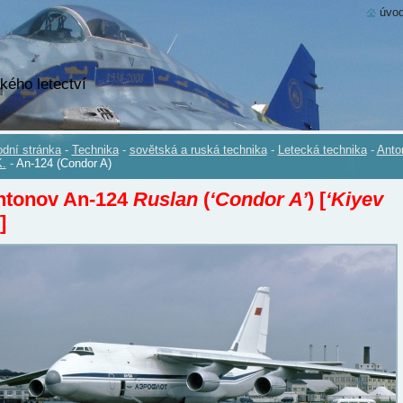
úvod
kého letectví
dní stránka
-
Technika
-
sovětská a ruská technika
-
Letecká technika
-
Anto
.
-
An-124 (Condor A)
ntonov An-124
Ruslan
(
‘Condor A’
)
[
‘Kiyev
]