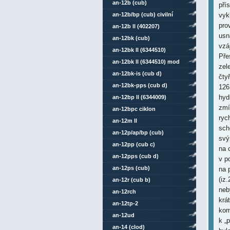
an-12b (cub)
pří
an-12b/bp (cub) civilní
vyk
pro
an-12b ll (402207)
usn
an-12bk (cub)
vzá
an-12bk ll (6344510)
Pře
an-12bk ll (6344510) mod
zel
an-12bk-is (cub d)
čty
an-12bk-pps (cub d)
126 
hyd
an-12bp ll (6344009)
zmí
an-12bpc ciklon
ryc
an-12m ll
sch
an-12p/ap/bp (cub)
svý
an-12pp (cub c)
na 
an-12pps (cub d)
v p
an-12ps (cub)
na 
(iz.
an-12r (cub b)
neb
an-12rch
krá
an-12tp-2
kom
an-12ud
k „
an-14 (clod)