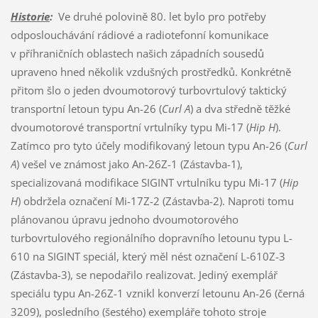
Historie
:
Ve druhé polovině 80. let bylo pro potřeby
odposlouchávání rádiové a radiotefonní komunikace
v příhraničních oblastech našich západních sousedů
upraveno hned několik vzdušných prostředků. Konkrétně
přitom šlo o jeden dvoumotorový turbovrtulový taktický
transportní letoun typu An-26 (
Curl A
) a dva středně těžké
dvoumotorové transportní vrtulníky typu Mi-17 (
Hip H
).
Zatímco pro tyto účely modifikovaný letoun typu An-26 (
Curl
A
) vešel ve známost jako An-26Z-1 (Zástavba-1),
specializovaná modifikace SIGINT vrtulníku typu Mi-17 (
Hip
H
) obdržela označení Mi-17Z-2 (Zástavba-2). Naproti tomu
plánovanou úpravu jednoho dvoumotorového
turbovrtulového regionálního dopravního letounu typu L-
610 na SIGINT speciál, který měl nést označení L-610Z-3
(Zástavba-3), se nepodařilo realizovat. Jediný exemplář
speciálu typu An-26Z-1 vznikl konverzí letounu An-26 (černá
3209), posledního (šestého) exempláře tohoto stroje