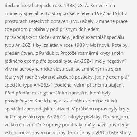
dodaného (v listopadu roku 1983) ČSLA. Konverzí na
zmíněný speciál tento stroj prošel v letech 1987 až 1988 v
prostorách Leteckých opraven (LVO) Kbely. Zmíněné práce
zde přitom probíhaly pod přísným dohledem
zpravodajských složek armády. Jediný exemplář speciálu
typu An-26Z-1 byl zalétán v roce 1989 v Mošnově. Poté byl
předán útvaru z Pardubic. Protože rozměrné kryty antén
jediného exempláře speciál typu An-26Z-1 měly negativní
vliv na aerodynamické vlastnosti, se zmíněným strojem
létaly výhradně vybrané zkušené posádky. Jediný exemplář
speciálu typu An-26Z-1 podléhal velmi přísnému utajení.
Před předáním ke generálním opravám, které byly
prováděny ve Kbelích, byla tak z něho snímána citlivá
speciální zpravodajská zařízení. V průběhu oprav byly kryty
antén speciálu typu An-26Z-1 zakryty povlaky. Do hangáru,
ve kterém zmíněné opravy probíhaly, měly navíc povolený
vstup pouze pověřené osoby. Protože byla VPD letiště Kbely