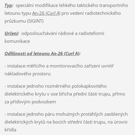
Typ
:
speciální modifikace lehkého taktického transportního
letounu typu
An-26 (
Curl A
)
pro vedení radiotechnického
průzkumu (SIGINT)
Určení
:
odposlouchávání rádiové a radiotefonní
komunikace
Odlišnosti od letounu An-26 (Curl A)
:
- instalace měřícího a monitorovacího zařízení uvnitř
nákladového prostoru
- instalace jednoho rozměrného polokapkovitého
dielektrického krytu v ose břicha přední části trupu, přímo
za příďovým podvozkem
- instalace jednoho páru mohutných protáhlých zaoblených
dielektrických krytů na bocích střední části trupu, na úrovni
křídla