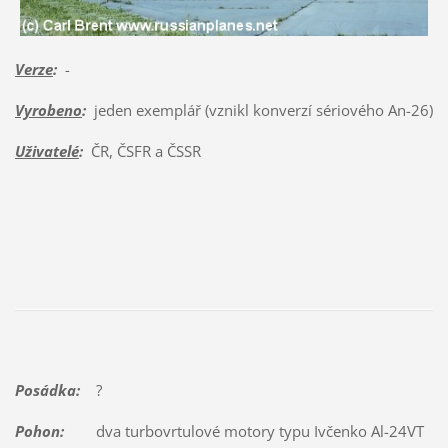
Verze
:
-
Vyrobeno
:
jeden exemplář (vznikl konverzí sériového An-26)
Uživatelé
:
ČR, ČSFR a ČSSR
Posádka:
?
Pohon:
dva turbovrtulové motory typu Ivčenko Al-24VT