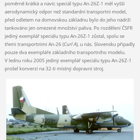
poměrně krátká a navíc speciál typu An-26Z-1 měl vyšší
aerodynamický odpor než standardní transportní model,
před odletem na domovskou základnu bylo do jeho nádrží
tankováno jen omezené množství paliva. Po rozdělení ČSFR
jediný exemplář speciálu typu An-26Z-1 zůstal, spolu se
třemi transportními An-26 (
Curl A
), u nás. Slovensku připadly
pouze dva exempláře základního transportního modelu.
V lednu roku 2005 jediný exemplář speciálu typu An-26Z-1
prošel konverzí na 32-ti místný dopravní stroj.