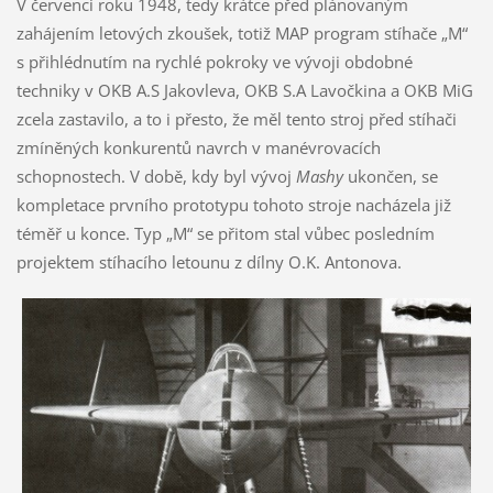
V červenci roku 1948, tedy krátce před plánovaným
zahájením letových zkoušek, totiž MAP program stíhače „M“
s přihlédnutím na rychlé pokroky ve vývoji obdobné
techniky v OKB A.S Jakovleva, OKB S.A Lavočkina a OKB MiG
zcela zastavilo, a to i přesto, že měl tento stroj před stíhači
zmíněných konkurentů navrch v manévrovacích
schopnostech. V době, kdy byl vývoj
Mashy
ukončen, se
kompletace prvního prototypu tohoto stroje nacházela již
téměř u konce. Typ „M“ se přitom stal vůbec posledním
projektem stíhacího letounu z dílny O.K. Antonova.