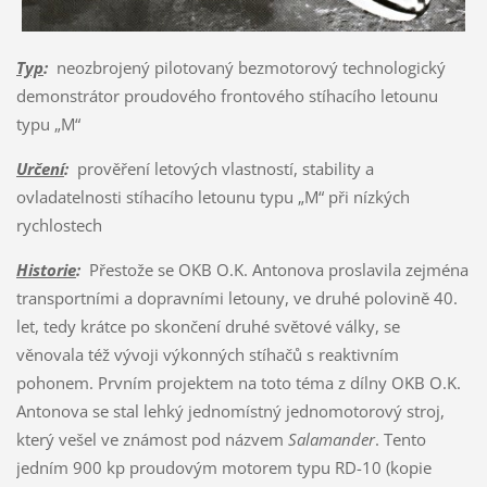
Typ
:
neozbrojený pilotovaný bezmotorový technologický
demonstrátor proudového frontového stíhacího letounu
typu „M“
Určení
:
prověření letových vlastností, stability a
ovladatelnosti stíhacího letounu typu „M“ při nízkých
rychlostech
Historie
:
Přestože se OKB O.K. Antonova proslavila zejména
transportními a dopravními letouny, ve druhé polovině 40.
let, tedy krátce po skončení druhé světové války, se
věnovala též vývoji výkonných stíhačů s reaktivním
pohonem. Prvním projektem na toto téma z dílny OKB O.K.
Antonova se stal lehký jednomístný jednomotorový stroj,
který vešel ve známost pod názvem
Salamander
. Tento
jedním 900 kp proudovým motorem typu RD-10 (kopie