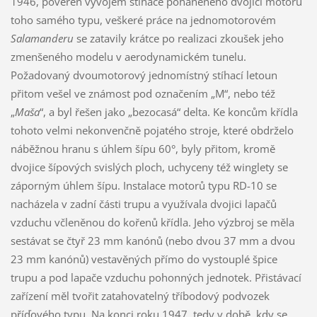
1946, pověřen vývojem stíhače poháněného dvojicí motorů
toho samého typu, veškeré práce na jednomotorovém
Salamanderu
se zatavily krátce po realizaci zkoušek jeho
zmenšeného modelu v aerodynamickém tunelu.
Požadovaný dvoumotorový jednomístný stíhací letoun
přitom vešel ve známost pod označením „M“, nebo též
„
Maša
“, a byl řešen jako „bezocasá“ delta. Ke koncům křídla
tohoto velmi nekonvenčně pojatého stroje, které obdrželo
náběžnou hranu s úhlem šípu 60°, byly přitom, kromě
dvojice šípových svislých ploch, uchyceny též winglety se
záporným úhlem šípu. Instalace motorů typu RD-10 se
nacházela v zadní části trupu a využívala dvojici lapačů
vzduchu včleněnou do kořenů křídla. Jeho výzbroj se měla
sestávat se čtyř 23 mm kanónů (nebo dvou 37 mm a dvou
23 mm kanónů) vestavěných přímo do vystouplé špice
trupu a pod lapače vzduchu pohonných jednotek. Přistávací
zařízení měl tvořit zatahovatelný tříbodový podvozek
příďového typu. Na konci roku 1947, tedy v době, kdy se