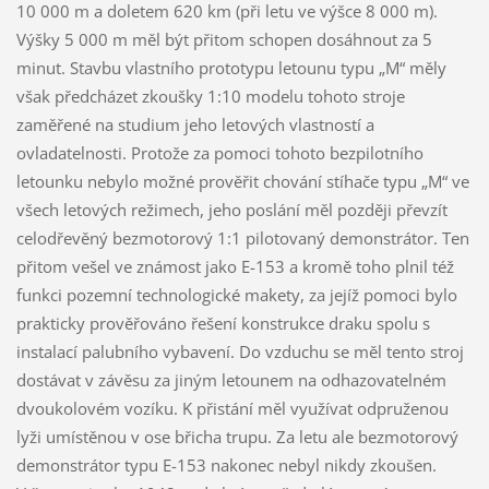
10 000 m a doletem 620 km (při letu ve výšce 8 000 m).
Výšky 5 000 m měl být přitom schopen dosáhnout za 5
minut. Stavbu vlastního prototypu letounu typu „M“ měly
však předcházet zkoušky 1:10 modelu tohoto stroje
zaměřené na studium jeho letových vlastností a
ovladatelnosti. Protože za pomoci tohoto bezpilotního
letounku nebylo možné prověřit chování stíhače typu „M“ ve
všech letových režimech, jeho poslání měl později převzít
celodřevěný bezmotorový 1:1 pilotovaný demonstrátor. Ten
přitom vešel ve známost jako E-153 a kromě toho plnil též
funkci pozemní technologické makety, za jejíž pomoci bylo
prakticky prověřováno řešení konstrukce draku spolu s
instalací palubního vybavení. Do vzduchu se měl tento stroj
dostávat v závěsu za jiným letounem na odhazovatelném
dvoukolovém vozíku. K přistání měl využívat odpruženou
lyži umístěnou v ose břicha trupu. Za letu ale bezmotorový
demonstrátor typu E-153 nakonec nebyl nikdy zkoušen.