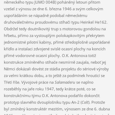
německého typu JUMO 004B) poháněný letoun přitom
vzešel z výnosu ze dne 6. března 1946 a svým celkovým
uspořádáním se nápadně podobal německému
druhoválečnému proudovému stíhači typu Heinkel He162.
Obdržel tedy doutníkovitý trup s motorovou gondolou na
hřbetu, přímo za vystouplým polokapkovitým překrytem
jednomístné pilotní kabiny, přímé středoplošně uspořádané
křídlo a instalaci zdvojené svislé ocasní plochy na koncích
přímé vodorovné ocasní plochy. O.K. Antonova totiž
konstrukce zmíněného stíhače nesmírně zaujala, neboť jej
Němci dokázali dovést ze stádia projektu do sériové výroby
za velmi krátkou dobu, a to ještě za podmínek hroutící se
Třetí říše. Vývojové práce na
Salamaderu
se naplno
rozeběhly na jaře roku 1947, tedy krátce poté, co se
konstrukčnímu týmu O.K. Antonova podařilo dokončit
prototyp slavného dvouplošníku typu An-2 (
Colt
). Protože
byl zmíněný konstruktér mezitím, výnosem ze dne 6. dubna