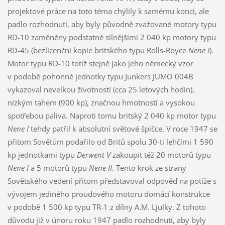
projektové práce na toto téma chýlily k samému konci, ale
padlo rozhodnutí, aby byly původně zvažované motory typu
RD-10 zaměněny podstatně silnějšími 2 040 kp motory typu
RD-45 (bezlicenční kopie britského typu Rolls-Royce
Nene I
).
Motor typu RD-10 totiž stejně jako jeho německý vzor
v podobě pohonné jednotky typu Junkers JUMO 004B
vykazoval nevelkou životností (cca 25 letových hodin),
nízkým tahem (900 kp), značnou hmotností a vysokou
spotřebou paliva. Naproti tomu britský 2 040 kp motor typu
Nene I
tehdy patřil k absolutní světové špičce. V roce 1947 se
přitom Sovětům podařilo od Britů spolu 30-ti lehčími 1 590
kp jednotkami typu
Derwent V
zakoupit též 20 motorů typu
Nene I
a 5 motorů typu
Nene II
. Tento krok ze strany
Sovětského vedení přitom představoval odpověď na potíže s
vývojem jediného proudového motoru domácí konstrukce
v podobě 1 500 kp typu TR-1 z dílny A.M. Ljulky. Z tohoto
důvodu již v únoru roku 1947 padlo rozhodnutí, aby byly