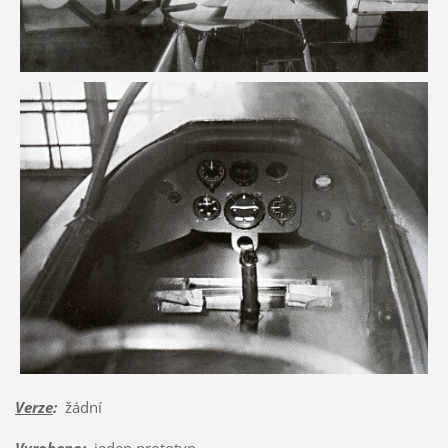
Verze
:
žádní
Vyrobeno
:
jeden prototyp