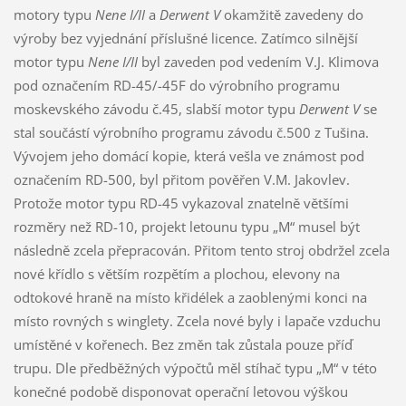
motory typu
Nene I/II
a
Derwent V
okamžitě zavedeny do
výroby bez vyjednání příslušné licence. Zatímco silnější
motor typu
Nene I/II
byl zaveden pod vedením V.J. Klimova
pod označením RD-45/-45F do výrobního programu
moskevského závodu č.45, slabší motor typu
Derwent V
se
stal součástí výrobního programu závodu č.500 z Tušina.
Vývojem jeho domácí kopie, která vešla ve známost pod
označením RD-500, byl přitom pověřen V.M. Jakovlev.
Protože motor typu RD-45 vykazoval znatelně většími
rozměry než RD-10, projekt letounu typu „M“ musel být
následně zcela přepracován. Přitom tento stroj obdržel zcela
nové křídlo s větším rozpětím a plochou, elevony na
odtokové hraně na místo křidélek a zaoblenými konci na
místo rovných s winglety. Zcela nové byly i lapače vzduchu
umístěné v kořenech. Bez změn tak zůstala pouze příď
trupu. Dle předběžných výpočtů měl stíhač typu „M“ v této
konečné podobě disponovat operační letovou výškou