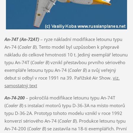
An-74T (An-72AT)
– ryze nákladní modifikace letounu typu
An-74 (
Coaler B
). Tento model byl uzpůsoben k přepravě
nákladu do celkové hmotnosti 10 t. Jediný exemplář letounu
typu An-74T (
Coaler B
) vznikl přestavbou prvního sériového
exempláře letounu typu An-74 (
Coaler B
) a svůj veřejný
debut si odbyl v roce 1991 na 39. Pařížské Air Show.
viz.
samostatný text
An-74-200
– pokročilá modifikace letounu typu An-74T
(
Coaler B
) s instalací motorů typu D-36-3A na místo motorů
typu D-36-2A. Prototyp tohoto modelu vznikl v roce 1992
konverzí sériového An-74 (
Coaler B
). Produkce letounu typu
An-74-200 (
Coaler B
) se zastavila na 18-ti exemplářích. První