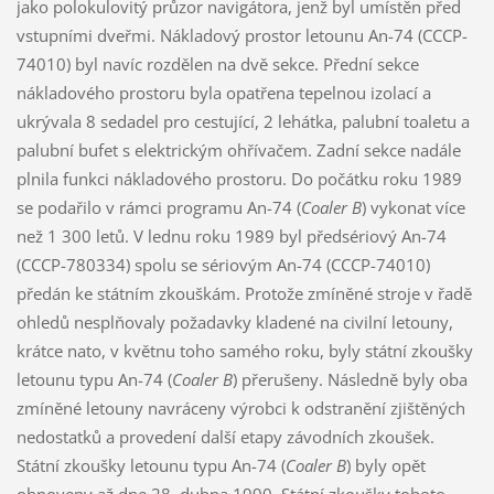
jako polokulovitý průzor navigátora, jenž byl umístěn před
vstupními dveřmi. Nákladový prostor letounu An-74 (CCCP-
74010) byl navíc rozdělen na dvě sekce. Přední sekce
nákladového prostoru byla opatřena tepelnou izolací a
ukrývala 8 sedadel pro cestující, 2 lehátka, palubní toaletu a
palubní bufet s elektrickým ohřívačem. Zadní sekce nadále
plnila funkci nákladového prostoru. Do počátku roku 1989
se podařilo v rámci programu An-74 (
Coaler B
) vykonat více
než 1 300 letů. V lednu roku 1989 byl předsériový An-74
(CCCP-780334) spolu se sériovým An-74 (CCCP-74010)
předán ke státním zkouškám. Protože zmíněné stroje v řadě
ohledů nesplňovaly požadavky kladené na civilní letouny,
krátce nato, v květnu toho samého roku, byly státní zkoušky
letounu typu An-74 (
Coaler B
) přerušeny. Následně byly oba
zmíněné letouny navráceny výrobci k odstranění zjištěných
nedostatků a provedení další etapy závodních zkoušek.
Státní zkoušky letounu typu An-74 (
Coaler B
) byly opět
obnoveny až dne 28. dubna 1990. Státní zkoušky tohoto