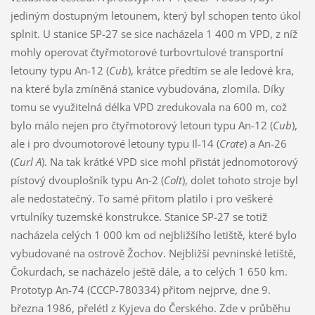
jediným dostupným letounem, který byl schopen tento úkol
splnit. U stanice SP-27 se sice nacházela 1 400 m VPD, z níž
mohly operovat čtyřmotorové turbovrtulové transportní
letouny typu An-12 (
Cub
), krátce předtím se ale ledové kra,
na které byla zmíněná stanice vybudována, zlomila. Díky
tomu se využitelná délka VPD zredukovala na 600 m, což
bylo málo nejen pro čtyřmotorový letoun typu An-12 (
Cub
),
ale i pro dvoumotorové letouny typu Il-14 (
Crate
) a An-26
(
Curl A
). Na tak krátké VPD sice mohl přistát jednomotorový
pístový dvouplošník typu An-2 (
Colt
), dolet tohoto stroje byl
ale nedostatečný. To samé přitom platilo i pro veškeré
vrtulníky tuzemské konstrukce. Stanice SP-27 se totiž
nacházela celých 1 000 km od nejbližšího letiště, které bylo
vybudované na ostrově Žochov. Nejbližší pevninské letiště,
Čokurdach, se nacházelo ještě dále, a to celých 1 650 km.
Prototyp An-74 (CCCP-780334) přitom nejprve, dne 9.
března 1986, přelétl z Kyjeva do Čerského. Zde v průběhu