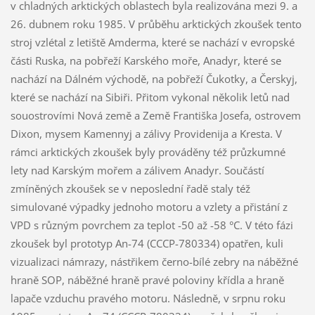
v chladných arktických oblastech byla realizována mezi 9. a
26. dubnem roku 1985. V průběhu arktických zkoušek tento
stroj vzlétal z letiště Amderma, které se nachází v evropské
části Ruska, na pobřeží Karského moře, Anadyr, které se
nachází na Dálném východě, na pobřeží Čukotky, a Čerskyj,
které se nachází na Sibiři. Přitom vykonal několik letů nad
souostrovími Nová země a Země Františka Josefa, ostrovem
Dixon, mysem Kamennyj a zálivy Providenija a Kresta. V
rámci arktických zkoušek byly prováděny též průzkumné
lety nad Karským mořem a zálivem Anadyr. Součástí
zmíněných zkoušek se v neposlední řadě staly též
simulované výpadky jednoho motoru a vzlety a přistání z
VPD s různým povrchem za teplot -50 až -58 °C. V této fázi
zkoušek byl prototyp An-74 (CCCP-780334) opatřen, kuli
vizualizaci námrazy, nástřikem černo-bílé zebry na náběžné
hraně SOP, náběžné hraně pravé poloviny křídla a hraně
lapače vzduchu pravého motoru. Následně, v srpnu roku