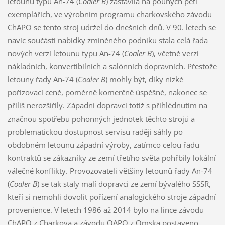
letounu typu An-74 (
Coaler B
) zastavila na pouhých pěti
exemplářích, ve výrobním programu charkovského závodu
ChAPO se tento stroj udržel do dnešních dnů. V 90. letech se
navíc součástí nabídky zmíněného podniku stala celá řada
nových verzí letounu typu An-74 (
Coaler B
), včetně verzí
nákladních, konvertibilních a salónních dopravních. Přestože
letouny řady An-74 (
Coaler B
) mohly být, díky nízké
pořizovací ceně, poměrně komerčně úspěšné, nakonec se
příliš nerozšířily. Západní dopravci totiž s přihlédnutím na
značnou spotřebu pohonných jednotek těchto strojů a
problematickou dostupnost servisu raději sáhly po
obdobném letounu západní výroby, zatímco celou řadu
kontraktů se zákazníky ze zemí třetího světa pohřbily lokální
válečné konflikty. Provozovateli většiny letounů řady An-74
(
Coaler B
) se tak staly malí dopravci ze zemí bývalého SSSR,
kteří si nemohli dovolit pořízení analogického stroje západní
provenience. V letech 1986 až 2014 bylo na lince závodu
ChAPO z Charkova a závodu OAPO z Omska postaveno