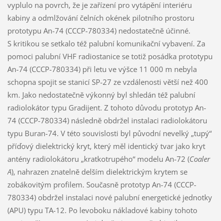
vyplulo na povrch, že je zařízení pro vytápění interiéru
kabiny a odmlžování čelních okének pilotního prostoru
prototypu An-74 (CCCP-780334) nedostatečně účinné.
S kritikou se setkalo též palubní komunikační vybavení. Za
pomoci palubní VHF radiostanice se totiž posádka prototypu
An-74 (CCCP-780334) při letu ve výšce 11 000 m nebyla
schopna spojit se stanicí SP-27 ze vzdálenosti větší než 400
km. Jako nedostatečně výkonný byl shledán též palubní
radiolokátor typu Gradijent. Z tohoto důvodu prototyp An-
74 (CCCP-780334) následně obdržel instalaci radiolokátoru
typu Buran-74. V této souvislosti byl původní nevelký „tupý“
příďový dielektrický kryt, který měl identický tvar jako kryt
antény radiolokátoru „kratkotrupého“ modelu An-72 (
Coaler
A
), nahrazen znatelně delším dielektrickým krytem se
zobákovitým profilem. Současně prototyp An-74 (CCCP-
780334) obdržel instalaci nové palubní energetické jednotky
(APU) typu TA-12. Po levoboku nákladové kabiny tohoto