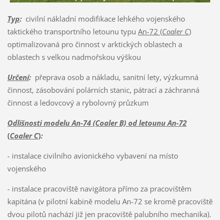
Typ
:
civilní nákladní modifikace lehkého vojenského
taktického transportního letounu typu
An-72 (
Coaler C
)
optimalizovaná pro činnost v arktických oblastech a
oblastech s velkou nadmořskou výškou
Určení
:
přeprava osob a nákladu, sanitní lety, výzkumná
činnost, zásobování polárních stanic, pátrací a záchranná
činnost a ledovcový a rybolovný průzkum
Odlišnosti modelu An-74 (Coaler B) od letounu An-72
(
Coaler C
)
:
- instalace civilního avionického vybavení na místo
vojenského
- instalace pracoviště navigátora přímo za pracovištěm
kapitána (v pilotní kabině modelu An-72 se kromě pracoviště
dvou pilotů nachází již jen pracoviště palubního mechanika).