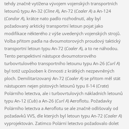
tehdy značně vytížena vývojem vojenských transportních
letounů typu An-32 (
Cline A
), An-72 (
Coaler A
) a An-124
(
Condor A
), krátce nato padlo rozhodnutí, aby byl
požadovaný arktický transportní letoun pojat jako
modifikace některého z výše uvedených vojenských strojů.
Volba přitom padla na dvoumotorových proudový taktický
transportní letoun typu An-72 (
Coaler A
), a to ne náhodou.
Tento perspektivní nástupce dvoumotorového
turbovrtulového transportního letounu typu An-26 (
Curl A
)
byl totiž uzpůsoben k činnosti z krátkých nezpevněných
ploch. Demilitarizovaný An-72 (
Coaler A
) se přitom měl stát
nástupcem nejen pístových letounů typu Il-14 (
Crate
)
Polárního letectva, ale i turbovrtulových nákladních letounů
typu An-12 (
Cub
) a An-26 (
Curl A
) Aeroflotu. Požadavky
Polárního letectva a Aeroflotu se ale značně odlišovaly od
požadavků VVS, dle kterých byl letoun typu An-72 (
Coaler A
)
vyprojektován. Zatímco Polární letectvo požadovalo dolet