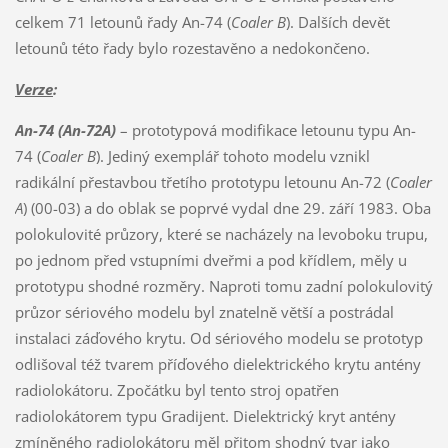
celkem 71 letounů řady An-74 (
Coaler B
). Dalších devět
letounů této řady bylo rozestavěno a nedokončeno.
Verze
:
An-74 (An-72A)
– prototypová modifikace letounu typu An-
74 (
Coaler B
). Jediný exemplář tohoto modelu vznikl
radikální přestavbou třetího prototypu letounu An-72 (
Coaler
A
) (00-03) a do oblak se poprvé vydal dne 29. září 1983. Oba
polokulovité průzory, které se nacházely na levoboku trupu,
po jednom před vstupními dveřmi a pod křídlem, měly u
prototypu shodné rozměry. Naproti tomu zadní polokulovitý
průzor sériového modelu byl znatelně větší a postrádal
instalaci záďového krytu. Od sériového modelu se prototyp
odlišoval též tvarem příďového dielektrického krytu antény
radiolokátoru. Zpočátku byl tento stroj opatřen
radiolokátorem typu Gradijent. Dielektrický kryt antény
zmíněného radiolokátoru měl přitom shodný tvar jako