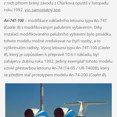
z nich přitom brány závodu z Charkova opustil v listopadu
roku 1992.
viz. samostatný text
An-74T-100
– modifikace nákladního letounu typu An-74T
(
Coaler B
) s modifikovaným palubním vybavením. Díky
instalaci modifikovaného palubního vybavení bylo posádku
tohoto modelu možné zredukovat na čtyři osoby, a to
vyškrtnutím radisty. Vývoj letounu typu An-74T-100 (
Coaler
B
), který je uzpůsoben k přepravě 10-ti t nákladu, byl
zahájen v dubnu roku 1992. Jediný exemplář tohoto modelu
vznikl přestavbou letounu An-74 (14-05 / UR-74008), který
se předtím stal prototypem modelu An-74-200 (
Coaler B
).