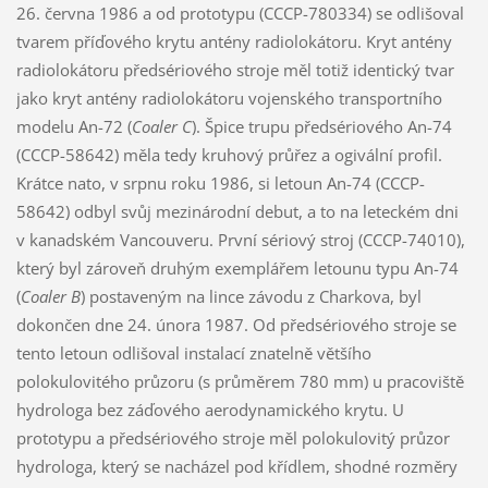
26. června 1986 a od prototypu (CCCP-780334) se odlišoval
tvarem příďového krytu antény radiolokátoru. Kryt antény
radiolokátoru předsériového stroje měl totiž identický tvar
jako kryt antény radiolokátoru vojenského transportního
modelu An-72 (
Coaler C
). Špice trupu předsériového An-74
(CCCP-58642) měla tedy kruhový průřez a ogivální profil.
Krátce nato, v srpnu roku 1986, si letoun An-74 (CCCP-
58642) odbyl svůj mezinárodní debut, a to na leteckém dni
v kanadském Vancouveru. První sériový stroj (CCCP-74010),
který byl zároveň druhým exemplářem letounu typu An-74
(
Coaler B
) postaveným na lince závodu z Charkova, byl
dokončen dne 24. února 1987. Od předsériového stroje se
tento letoun odlišoval instalací znatelně většího
polokulovitého průzoru (s průměrem 780 mm) u pracoviště
hydrologa bez záďového aerodynamického krytu. U
prototypu a předsériového stroje měl polokulovitý průzor
hydrologa, který se nacházel pod křídlem, shodné rozměry