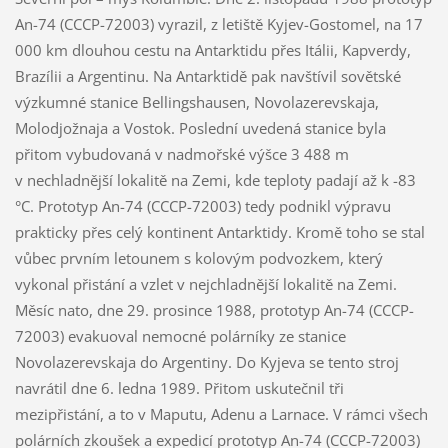
An-74 (CCCP-72003) vyrazil, z letiště Kyjev-Gostomel, na 17
000 km dlouhou cestu na Antarktidu přes Itálii, Kapverdy,
Brazílii a Argentinu. Na Antarktidě pak navštívil sovětské
výzkumné stanice Bellingshausen, Novolazerevskaja,
Molodjožnaja a Vostok. Poslední uvedená stanice byla
přitom vybudovaná v nadmořské výšce 3 488 m
v nechladnější lokalitě na Zemi, kde teploty padají až k -83
°C. Prototyp An-74 (CCCP-72003) tedy podnikl výpravu
prakticky přes celý kontinent Antarktidy. Kromě toho se stal
vůbec prvním letounem s kolovým podvozkem, který
vykonal přistání a vzlet v nejchladnější lokalitě na Zemi.
Měsíc nato, dne 29. prosince 1988, prototyp An-74 (CCCP-
72003) evakuoval nemocné polárníky ze stanice
Novolazerevskaja do Argentiny. Do Kyjeva se tento stroj
navrátil dne 6. ledna 1989. Přitom uskutečnil tři
mezipřistání, a to v Maputu, Adenu a Larnace. V rámci všech
polárních zkoušek a expedicí prototyp An-74 (CCCP-72003)