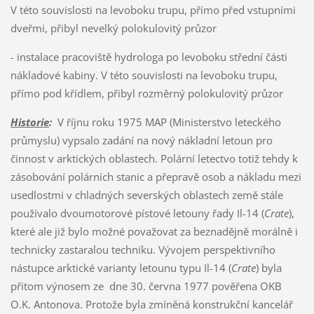
V této souvislosti na levoboku trupu, přímo před vstupními
dveřmi, přibyl nevelký polokulovitý průzor
- instalace pracoviště hydrologa po levoboku střední části
nákladové kabiny. V této souvislosti na levoboku trupu,
přímo pod křídlem, přibyl rozměrný polokulovitý průzor
Historie
:
V říjnu roku 1975 MAP (Ministerstvo leteckého
průmyslu) vypsalo zadání na nový nákladní letoun pro
činnost v arktických oblastech. Polární letectvo totiž tehdy k
zásobování polárních stanic a přepravě osob a nákladu mezi
usedlostmi v chladných severských oblastech země stále
používalo dvoumotorové pístové letouny řady Il-14 (
Crate
),
které ale již bylo možné považovat za beznadějně morálně i
technicky zastaralou techniku. Vývojem perspektivního
nástupce arktické varianty letounu typu Il-14 (
Crate
) byla
přitom výnosem ze dne 30. června 1977 pověřena OKB
O.K. Antonova. Protože byla zmíněná konstrukční kancelář