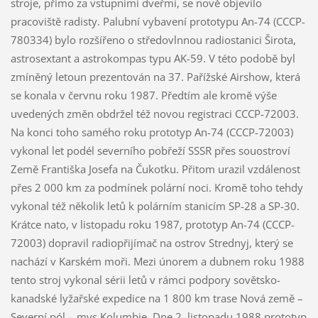
stroje, přímo za vstupními dveřmi, se nově objevilo
pracoviště radisty. Palubní vybavení prototypu An-74 (CCCP-
780334) bylo rozšířeno o středovlnnou radiostanici Širota,
astrosextant a astrokompas typu AK-59. V této podobě byl
zmíněný letoun prezentován na 37. Pařížské Airshow, která
se konala v červnu roku 1987. Předtím ale kromě výše
uvedených změn obdržel též novou registraci CCCP-72003.
Na konci toho samého roku prototyp An-74 (CCCP-72003)
vykonal let podél severního pobřeží SSSR přes souostroví
Země Františka Josefa na Čukotku. Přitom urazil vzdálenost
přes 2 000 km za podmínek polární noci. Kromě toho tehdy
vykonal též několik letů k polárním stanicím SP-28 a SP-30.
Krátce nato, v listopadu roku 1987, prototyp An-74 (CCCP-
72003) dopravil radiopřijímač na ostrov Strednyj, který se
nachází v Karském moři. Mezi únorem a dubnem roku 1988
tento stroj vykonal sérii letů v rámci podpory sovětsko-
kanadské lyžařské expedice na 1 800 km trase Nová země –
Severní pól – mys Kolumbie. Dne 2. listopadu 1988 prototyp