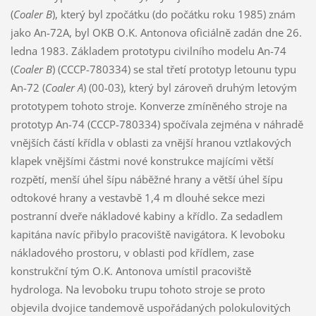
(
Coaler B
), který byl zpočátku (do počátku roku 1985) znám
jako An-72A, byl OKB O.K. Antonova oficiálně zadán dne 26.
ledna 1983. Základem prototypu civilního modelu An-74
(
Coaler B
) (CCCP-780334) se stal třetí prototyp letounu typu
An-72 (
Coaler A
) (00-03), který byl zároveň druhým letovým
prototypem tohoto stroje. Konverze zmíněného stroje na
prototyp An-74 (CCCP-780334) spočívala zejména v náhradě
vnějších částí křídla v oblasti za vnější hranou vztlakových
klapek vnějšími částmi nové konstrukce majícími větší
rozpětí, menší úhel šípu náběžné hrany a větší úhel šípu
odtokové hrany a vestavbě 1,4 m dlouhé sekce mezi
postranní dveře nákladové kabiny a křídlo. Za sedadlem
kapitána navíc přibylo pracoviště navigátora. K levoboku
nákladového prostoru, v oblasti pod křídlem, zase
konstrukční tým O.K. Antonova umístil pracoviště
hydrologa. Na levoboku trupu tohoto stroje se proto
objevila dvojice tandemově uspořádaných polokulovitých