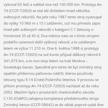
vykonal 65 letů a nalétal více než 100 000 km. Prototyp An-
74 (CCCP-72003) se stal též držitelem hned několika
světových rekordů. Na jaře roku 1987 tento stroj vystoupal
do výšky 10 960 m s 15 t zatížením, což mu přineslo zápis
hned pěti světových rekordů v kategorii C-1 (letouny o
hmotnosti 35 až 45 t). Dva měsíce nato se s tímto strojem
podařilo ustanovit další výškový rekord, a to ustáleným
letem ve výšce 11 210 m. Dne 6. května 1988 si prototyp
An-74 (CCCP-72003) na své konto připsal dálkový rekord 6
341,973 km, a to non-stop letem na trati Moskva –
Sovetskaja Gavan. Speciálně pro tento let byl zmíněný stroj
opatřen přídavnou palivovou nádrží, kterou používaly
letouny typu Il-14 (
Crate
) Polárního letectva. V provozu se
přitom prototyp An-74 (CCCP-72003) nacházel až do roku
2002. Mezitím byla v prostorách charkovského závodu
č.135 (ChAPO) zahájena kompletace předsériového stroje.
Zmíněný letoun (CCCP-58642) se do oblak poprvé vydal dne