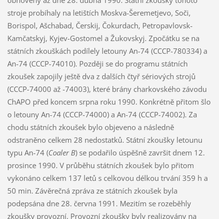
stroje probíhaly na letištích Moskva-Šeremetjevo, Soči,
Borispol, Ašchabad, Čerskij, Čokurdach, Petropavlovsk-
Kamčatskyj, Kyjev-Gostomel a Žukovskyj. Zpočátku se na
státních zkouškách podílely letouny An-74 (CCCP-780334) a
An-74 (CCCP-74010). Později se do programu státních
zkoušek zapojily ještě dva z dalších čtyř sériových strojů
(CCCP-74000 až -74003), které brány charkovského závodu
ChAPO před koncem srpna roku 1990. Konkrétně přitom šlo
o letouny An-74 (CCCP-74000) a An-74 (CCCP-74002). Za
chodu státních zkoušek bylo objeveno a následně
odstraněno celkem 28 nedostatků. Státní zkoušky letounu
typu An-74 (
Coaler B
) se podařilo úspěšně završit dnem 12.
prosince 1990. V průběhu státních zkoušek bylo přitom
vykonáno celkem 137 letů s celkovou délkou trvání 359 h a
50 min. Závěrečná zpráva ze státních zkoušek byla
podepsána dne 28. června 1991. Mezitím se rozeběhly
zkoušky provozní. Provozní zkoušky byly realizovány na