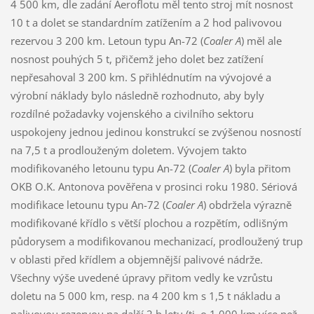
4 500 km, dle zadání Aeroflotu měl tento stroj mít nosnost
10 t a dolet se standardním zatížením a 2 hod palivovou
rezervou 3 200 km. Letoun typu An-72 (
Coaler A
) měl ale
nosnost pouhých 5 t, přičemž jeho dolet bez zatížení
nepřesahoval 3 200 km. S přihlédnutím na vývojové a
výrobní náklady bylo následně rozhodnuto, aby byly
rozdílné požadavky vojenského a civilního sektoru
uspokojeny jednou jedinou konstrukcí se zvýšenou nosností
na 7,5 t a prodlouženým doletem. Vývojem takto
modifikovaného letounu typu An-72 (
Coaler A
) byla přitom
OKB O.K. Antonova pověřena v prosinci roku 1980. Sériová
modifikace letounu typu An-72 (
Coaler A
) obdržela výrazně
modifikované křídlo s větší plochou a rozpětím, odlišným
půdorysem a modifikovanou mechanizací, prodloužený trup
v oblasti před křídlem a objemnější palivové nádrže.
Všechny výše uvedené úpravy přitom vedly ke vzrůstu
doletu na 5 000 km, resp. na 4 200 km s 1,5 t nákladu a
palivovou rezervou na další 2 h letu (tj. o 1 000 km více než