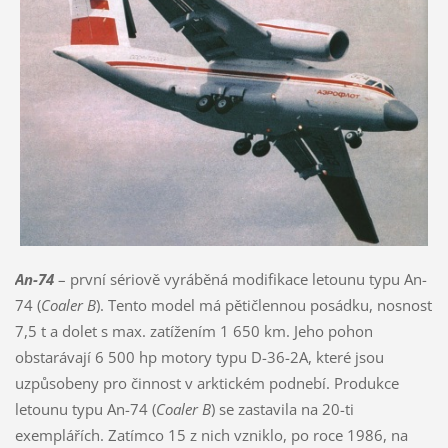
An-74
– první sériově vyráběná modifikace letounu typu An-
74 (
Coaler B
). Tento model má pětičlennou posádku, nosnost
7,5 t a dolet s max. zatížením 1 650 km. Jeho pohon
obstarávají 6 500 hp motory typu D-36-2A, které jsou
uzpůsobeny pro činnost v arktickém podnebí. Produkce
letounu typu An-74 (
Coaler B
) se zastavila na 20-ti
exemplářích. Zatímco 15 z nich vzniklo, po roce 1986, na