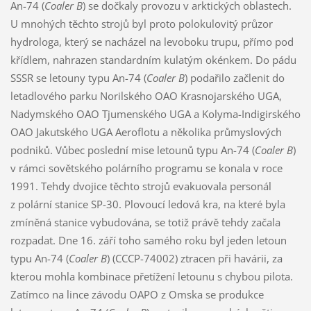
An-74 (
Coaler B
) se dočkaly provozu v arktických oblastech.
U mnohých těchto strojů byl proto polokulovitý průzor
hydrologa, který se nacházel na levoboku trupu, přímo pod
křídlem, nahrazen standardním kulatým okénkem. Do pádu
SSSR se letouny typu An-74 (
Coaler B
) podařilo začlenit do
letadlového parku Norilského OAO Krasnojarského UGA,
Nadymského OAO Tjumenského UGA a Kolyma-Indigirského
OAO Jakutského UGA Aeroflotu a několika průmyslových
podniků. Vůbec poslední mise letounů typu An-74 (
Coaler B
)
v rámci sovětského polárního programu se konala v roce
1991. Tehdy dvojice těchto strojů evakuovala personál
z polární stanice SP-30. Plovoucí ledová kra, na které byla
zmíněná stanice vybudována, se totiž právě tehdy začala
rozpadat. Dne 16. září toho samého roku byl jeden letoun
typu An-74 (
Coaler B
) (CCCP-74002) ztracen při havárii, za
kterou mohla kombinace přetížení letounu s chybou pilota.
Zatímco na lince závodu OAPO z Omska se produkce