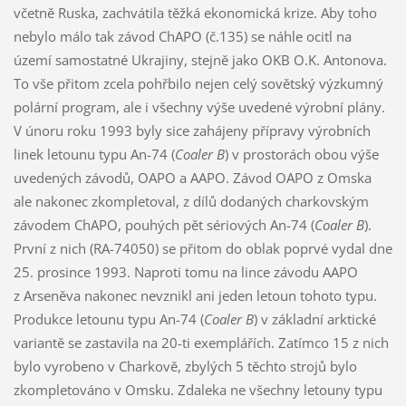
včetně Ruska, zachvátila těžká ekonomická krize. Aby toho
nebylo málo tak závod ChAPO (č.135) se náhle ocitl na
území samostatné Ukrajiny, stejně jako OKB O.K. Antonova.
To vše přitom zcela pohřbilo nejen celý sovětský výzkumný
polární program, ale i všechny výše uvedené výrobní plány.
V únoru roku 1993 byly sice zahájeny přípravy výrobních
linek letounu typu An-74 (
Coaler B
) v prostorách obou výše
uvedených závodů, OAPO a AAPO. Závod OAPO z Omska
ale nakonec zkompletoval, z dílů dodaných charkovským
závodem ChAPO, pouhých pět sériových An-74 (
Coaler B
).
První z nich (RA-74050) se přitom do oblak poprvé vydal dne
25. prosince 1993. Naproti tomu na lince závodu AAPO
z Arseněva nakonec nevznikl ani jeden letoun tohoto typu.
Produkce letounu typu An-74 (
Coaler B
) v základní arktické
variantě se zastavila na 20-ti exemplářích. Zatímco 15 z nich
bylo vyrobeno v Charkově, zbylých 5 těchto strojů bylo
zkompletováno v Omsku. Zdaleka ne všechny letouny typu