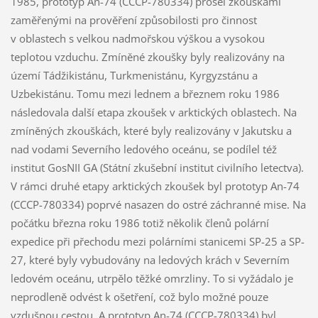
1985, prototyp An-74 (CCCP-780334) prošel zkouškami
zaměřenými na prověření způsobilosti pro činnost
v oblastech s velkou nadmořskou výškou a vysokou
teplotou vzduchu. Zmíněné zkoušky byly realizovány na
území Tádžikistánu, Turkmenistánu, Kyrgyzstánu a
Uzbekistánu. Tomu mezi lednem a březnem roku 1986
následovala další etapa zkoušek v arktických oblastech. Na
zmíněných zkouškách, které byly realizovány v Jakutsku a
nad vodami Severního ledového oceánu, se podílel též
institut GosNII GA (Státní zkušební institut civilního letectva).
V rámci druhé etapy arktických zkoušek byl prototyp An-74
(CCCP-780334) poprvé nasazen do ostré záchranné mise. Na
počátku března roku 1986 totiž několik členů polární
expedice při přechodu mezi polárními stanicemi SP-25 a SP-
27, které byly vybudovány na ledových krách v Severním
ledovém oceánu, utrpělo těžké omrzliny. To si vyžádalo je
neprodleně odvést k ošetření, což bylo možné pouze
vzdušnou cestou. A prototyp An-74 (CCCP-780334) byl