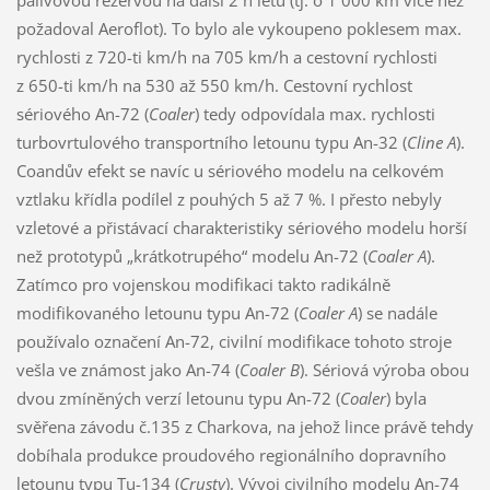
požadoval Aeroflot). To bylo ale vykoupeno poklesem max.
rychlosti z 720-ti km/h na 705 km/h a cestovní rychlosti
z 650-ti km/h na 530 až 550 km/h. Cestovní rychlost
sériového An-72 (
Coaler
) tedy odpovídala max. rychlosti
turbovrtulového transportního letounu typu An-32 (
Cline A
).
Coandův efekt se navíc u sériového modelu na celkovém
vztlaku křídla podílel z pouhých 5 až 7 %. I přesto nebyly
vzletové a přistávací charakteristiky sériového modelu horší
než prototypů „krátkotrupého“ modelu An-72 (
Coaler A
).
Zatímco pro vojenskou modifikaci takto radikálně
modifikovaného letounu typu An-72 (
Coaler A
) se nadále
používalo označení An-72, civilní modifikace tohoto stroje
vešla ve známost jako An-74 (
Coaler B
). Sériová výroba obou
dvou zmíněných verzí letounu typu An-72 (
Coaler
) byla
svěřena závodu č.135 z Charkova, na jehož lince právě tehdy
dobíhala produkce proudového regionálního dopravního
letounu typu Tu-134 (
Crusty
). Vývoj civilního modelu An-74