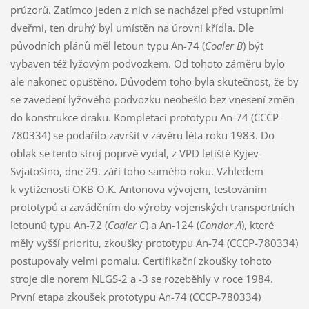
průzorů. Zatímco jeden z nich se nacházel před vstupními
dveřmi, ten druhý byl umístěn na úrovni křídla. Dle
původních plánů měl letoun typu An-74 (
Coaler B
) být
vybaven též lyžovým podvozkem. Od tohoto záměru bylo
ale nakonec opuštěno. Důvodem toho byla skutečnost, že by
se zavedení lyžového podvozku neobešlo bez vnesení změn
do konstrukce draku. Kompletaci prototypu An-74 (CCCP-
780334) se podařilo završit v závěru léta roku 1983. Do
oblak se tento stroj poprvé vydal, z VPD letiště Kyjev-
Svjatošino, dne 29. září toho samého roku. Vzhledem
k vytíženosti OKB O.K. Antonova vývojem, testováním
prototypů a zaváděním do výroby vojenských transportních
letounů typu An-72 (
Coaler C
) a An-124 (
Condor A
), které
měly vyšší prioritu, zkoušky prototypu An-74 (CCCP-780334)
postupovaly velmi pomalu. Certifikační zkoušky tohoto
stroje dle norem NLGS-2 a -3 se rozeběhly v roce 1984.
První etapa zkoušek prototypu An-74 (CCCP-780334)