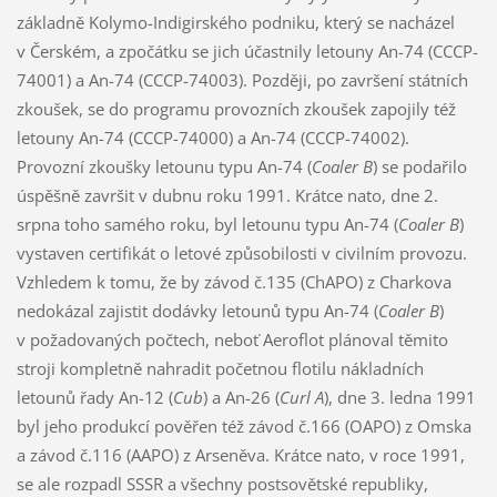
základně Kolymo-Indigirského podniku, který se nacházel
v Čerském, a zpočátku se jich účastnily letouny An-74 (CCCP-
74001) a An-74 (CCCP-74003). Později, po završení státních
zkoušek, se do programu provozních zkoušek zapojily též
letouny An-74 (CCCP-74000) a An-74 (CCCP-74002).
Provozní zkoušky letounu typu An-74 (
Coaler B
) se podařilo
úspěšně završit v dubnu roku 1991. Krátce nato, dne 2.
srpna toho samého roku, byl letounu typu An-74 (
Coaler B
)
vystaven certifikát o letové způsobilosti v civilním provozu.
Vzhledem k tomu, že by závod č.135 (ChAPO) z Charkova
nedokázal zajistit dodávky letounů typu An-74 (
Coaler B
)
v požadovaných počtech, neboť Aeroflot plánoval těmito
stroji kompletně nahradit početnou flotilu nákladních
letounů řady An-12 (
Cub
) a An-26 (
Curl A
), dne 3. ledna 1991
byl jeho produkcí pověřen též závod č.166 (OAPO) z Omska
a závod č.116 (AAPO) z Arseněva. Krátce nato, v roce 1991,
se ale rozpadl SSSR a všechny postsovětské republiky,