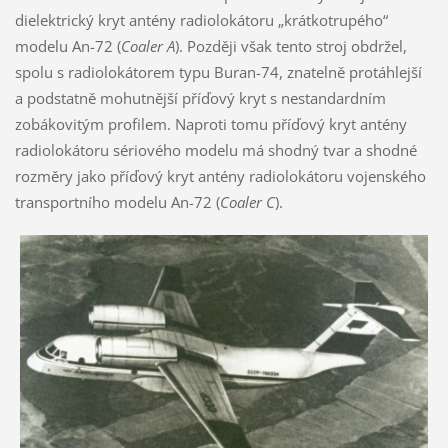
dielektrický kryt antény radiolokátoru „krátkotrupého“
modelu An-72 (
Coaler A
). Později však tento stroj obdržel,
spolu s radiolokátorem typu Buran-74, znatelně protáhlejší
a podstatně mohutnější příďový kryt s nestandardním
zobákovitým profilem. Naproti tomu příďový kryt antény
radiolokátoru sériového modelu má shodný tvar a shodné
rozměry jako příďový kryt antény radiolokátoru vojenského
transportního modelu An-72 (
Coaler C
).