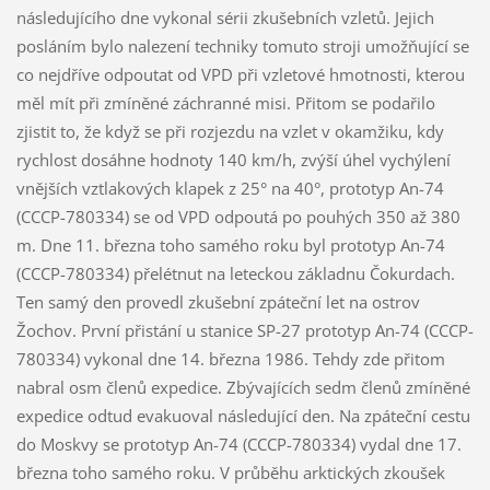
následujícího dne vykonal sérii zkušebních vzletů. Jejich
posláním bylo nalezení techniky tomuto stroji umožňující se
co nejdříve odpoutat od VPD při vzletové hmotnosti, kterou
měl mít při zmíněné záchranné misi. Přitom se podařilo
zjistit to, že když se při rozjezdu na vzlet v okamžiku, kdy
rychlost dosáhne hodnoty 140 km/h, zvýší úhel vychýlení
vnějších vztlakových klapek z 25° na 40°, prototyp An-74
(CCCP-780334) se od VPD odpoutá po pouhých 350 až 380
m. Dne 11. března toho samého roku byl prototyp An-74
(CCCP-780334) přelétnut na leteckou základnu Čokurdach.
Ten samý den provedl zkušební zpáteční let na ostrov
Žochov. První přistání u stanice SP-27 prototyp An-74 (CCCP-
780334) vykonal dne 14. března 1986. Tehdy zde přitom
nabral osm členů expedice. Zbývajících sedm členů zmíněné
expedice odtud evakuoval následující den. Na zpáteční cestu
do Moskvy se prototyp An-74 (CCCP-780334) vydal dne 17.
března toho samého roku. V průběhu arktických zkoušek