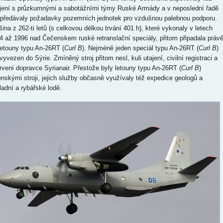
jení s průzkumnými a sabotážními týmy Ruské Armády a v neposlední řadě
 předávaly požadavky pozemních jednotek pro vzdušnou palebnou podporu.
šina z 262-ti letů (s celkovou délkou trvání 401 h), které vykonaly v letech
4 až 1996 nad Čečenskem ruské retranslační speciály, přitom připadala práv
letouny typu An-26RT (
Curl B
). Nejméně jeden speciál typu An-26RT (
Curl B
)
vyvezen do Sýrie. Zmíněný stroj přitom nesl, kuli utajení, civilní registraci a
rvení dopravce Syrianair. Přestože byly letouny typu An-26RT (
Curl B
)
enskými stroji, jejich služby občasně využívaly též expedice geologů a
ladní a rybářské lodě.