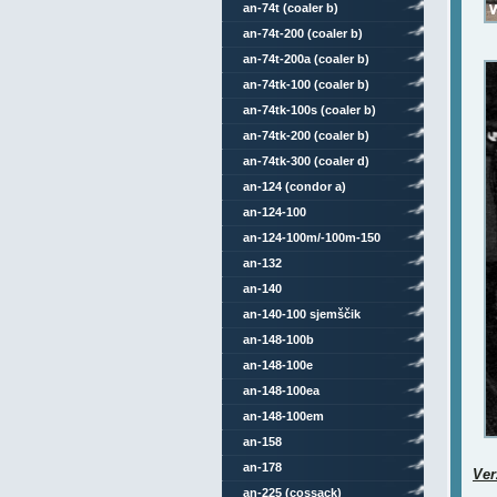
an-74t (coaler b)
an-74t-200 (coaler b)
an-74t-200a (coaler b)
an-74tk-100 (coaler b)
an-74tk-100s (coaler b)
an-74tk-200 (coaler b)
an-74tk-300 (coaler d)
an-124 (condor a)
an-124-100
an-124-100m/-100m-150
an-132
an-140
an-140-100 sjemščik
an-148-100b
an-148-100e
an-148-100ea
an-148-100em
an-158
an-178
Ver
an-225 (cossack)