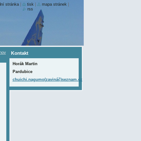
ní stránka
|
tisk
|
mapa stránek
|
rss
nov
Kontakt
Horák Martin
Pardubice
chuichi.nagumo(zavináč)seznam.cz