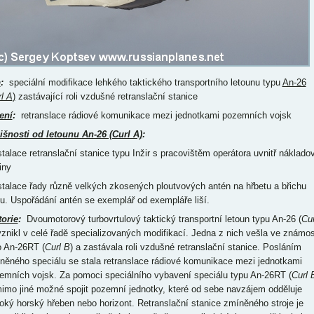
p
:
speciální modifikace lehkého taktického transportního letounu typu
An-26
l A
)
zastávající roli vzdušné retranslační stanice
ení
:
retranslace rádiové komunikace mezi jednotkami pozemních vojsk
išnosti od letounu An-26 (Curl A)
:
nstalace retranslační stanice typu Inžir s pracovištěm operátora uvnitř náklado
iny
nstalace řady různě velkých zkosených ploutvových antén na hřbetu a břichu
pu. Uspořádání antén se exemplář od exempláře liší.
torie
:
Dvoumotorový turbovrtulový taktický transportní letoun typu An-26 (
Cur
vznikl v celé řadě specializovaných modifikací. Jedna z nich vešla ve známos
o An-26RT (
Curl B
) a zastávala roli vzdušné retranslační stanice. Posláním
něného speciálu se stala retranslace rádiové komunikace mezi jednotkami
emních vojsk. Za pomoci speciálního vybavení speciálu typu An-26RT (
Curl 
mimo jiné možné spojit pozemní jednotky, které od sebe navzájem odděluje
oký horský hřeben nebo horizont. Retranslační stanice zmíněného stroje je