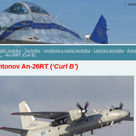
úvod
kého letectví
dní stránka
-
Technika
-
sovětská a ruská technika
-
Letecká technika
-
Anto
.
-
An-26RT (Curl B)
ntonov An-26RT (
‘Curl B’
)