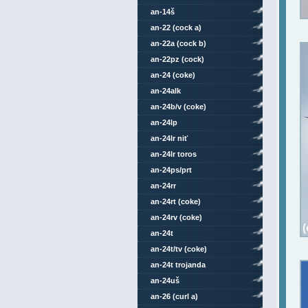
an-14š
an-22 (cock a)
an-22a (cock b)
an-22pz (cock)
an-24 (coke)
an-24alk
an-24b/v (coke)
an-24lp
an-24lr niť
an-24lr toros
an-24ps/prt
an-24rr
an-24rt (coke)
an-24rv (coke)
an-24t
an-24t/tv (coke)
an-24t trojanda
an-24uš
an-26 (curl a)