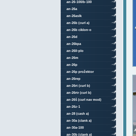
an-26-100/b-100
an-26a
an-26aslk
an-26b (curl a)
an-26b ciklon-o
an-26d
an-26kpa
an-26ll-plo
an-26m
an-26p
an-26p prožektor
an-26rep
an-26rt (curl b)
an-26rtr (curl b)
an-26š (curl nav mod)
an-26z-1
an-28 (cash a)
an-30a (clank a)
an-30a-100
an-30b (clank a)