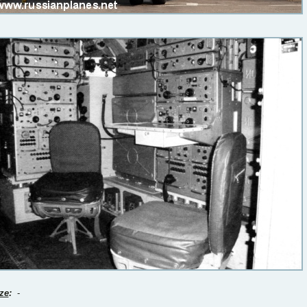
ze
:
-