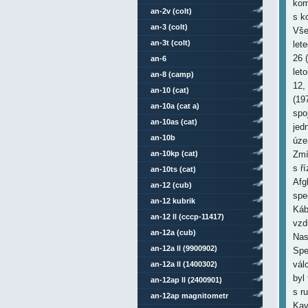
kom
an-2v (colt)
s k
an-3 (colt)
Vše
an-3t (colt)
let
26 (
an-6
let
an-8 (camp)
12,
an-10 (cat)
(19
an-10a (cat a)
spo
an-10as (cat)
jed
an-10b
úze
an-10kp (cat)
Zmí
s ř
an-10ts (cat)
Afg
an-12 (cub)
spe
an-12 kubrik
Káb
an-12 ll (cccp-11417)
vzd
an-12a (cub)
Nas
an-12a ll (9900902)
Spe
vál
an-12a ll (1400302)
byl
an-12ap ll (2400901)
s r
an-12ap magnitometr
Kav