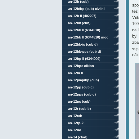
an-12b (cub)
spo
an-12b/bp (cub) civilní
též
an-12b ll (402207)
Vět
an-12bk (cub)
199
na 
an-12bk ll (6344510)
byl 
an-12bk ll (6344510) mod
zba
an-12bk-is (cub d)
voj
an-12bk-pps (cub d)
nák
an-12bp ll (6344009)
an-12bpc ciklon
an-12m ll
an-12p/ap/bp (cub)
an-12pp (cub c)
an-12pps (cub d)
an-12ps (cub)
an-12r (cub b)
an-12rch
an-12tp-2
an-12ud
an-14 (clod)