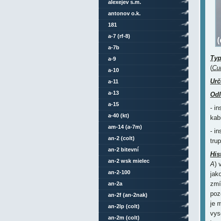
alexejev s.m.
antonov o.k.
181
a-7 (rf-8)
a-7b
Ty
a-9
(
Cur
a-10
Urč
a-11
a-13
Odl
a-15
- i
a-40 (kt)
kab
am-14 (a-7m)
- i
an-2 (colt)
tru
an-2 bitevní
His
an-2 wsk mielec
A
) 
an-2-100
jak
zmí
an-2a
poz
an-2f (an-2nak)
je 
an-2lp (colt)
vys
an-2m (colt)