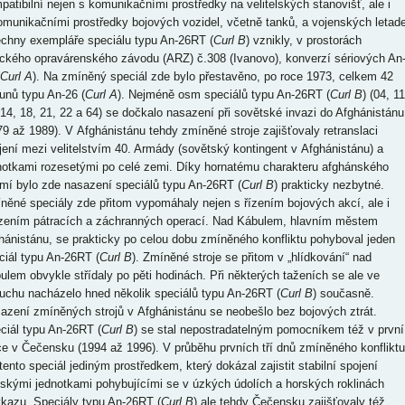
patibilní nejen s komunikačními prostředky na velitelských stanovišť, ale i
omunikačními prostředky bojových vozidel, včetně tanků, a vojenských letade
chny exempláře speciálu typu An-26RT (
Curl B
) vznikly, v prostorách
eckého opravárenského závodu (ARZ) č.308 (Ivanovo), konverzí sériových An
Curl A
). Na zmíněný speciál zde bylo přestavěno, po roce 1973, celkem 42
ounů typu An-26 (
Curl A
). Nejméně osm speciálů typu An-26RT (
Curl B
) (04, 11
 14, 18, 21, 22 a 64) se dočkalo nasazení při sovětské invazi do Afghánistánu
79 až 1989). V Afghánistánu tehdy zmíněné stroje zajišťovaly retranslaci
jení mezi velitelstvím 40. Armády (sovětský kontingent v Afghánistánu) a
notkami rozesetými po celé zemi. Díky hornatému charakteru afghánského
mí bylo zde nasazení speciálů typu An-26RT (
Curl B
) prakticky nezbytné.
něné speciály zde přitom vypomáhaly nejen s řízením bojových akcí, ale i
ízením pátracích a záchranných operací. Nad Kábulem, hlavním městem
hánistánu, se prakticky po celou dobu zmíněného konfliktu pohyboval jeden
ciál typu An-26RT (
Curl B
). Zmíněné stroje se přitom v „hlídkování“ nad
ulem obvykle střídaly po pěti hodinách. Při některých taženích se ale ve
uchu nacházelo hned několik speciálů typu An-26RT (
Curl B
) současně.
azení zmíněných strojů v Afghánistánu se neobešlo bez bojových ztrát.
ciál typu An-26RT (
Curl B
) se stal nepostradatelným pomocníkem též v první
ce v Čečensku (1994 až 1996). V průběhu prvních tří dnů zmíněného konfliktu
 tento speciál jediným prostředkem, který dokázal zajistit stabilní spojení
uskými jednotkami pohybujícími se v úzkých údolích a horských roklinách
kazu. Speciály typu An-26RT (
Curl B
) ale tehdy Čečensku zajišťovaly též