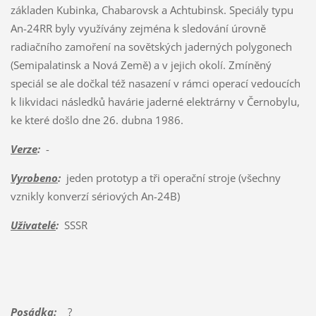
základen Kubinka, Chabarovsk a Achtubinsk. Speciály typu
An-24RR byly využívány zejména k sledování úrovně
radiačního zamoření na sovětských jaderných polygonech
(Semipalatinsk a Nová Země) a v jejich okolí. Zmíněný
speciál se ale dočkal též nasazení v rámci operací vedoucích
k likvidaci následků havárie jaderné elektrárny v Černobylu,
ke které došlo dne 26. dubna 1986.
Verze
:
-
Vyrobeno
:
jeden prototyp a tři operační stroje (všechny
vznikly konverzí sériových An-24B)
Uživatelé
:
SSSR
Posádka:
?