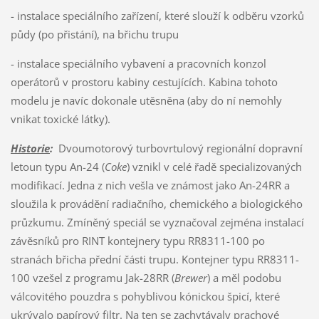
- instalace speciálního zařízení, které slouží k odběru vzorků
půdy (po přistání), na břichu trupu
- instalace speciálního vybavení a pracovních konzol
operátorů v prostoru kabiny cestujících. Kabina tohoto
modelu je navíc dokonale utěsněna (aby do ní nemohly
vnikat toxické látky).
Historie
:
Dvoumotorový turbovrtulový regionální dopravní
letoun typu An-24 (
Coke
) vznikl v celé řadě specializovaných
modifikací. Jedna z nich vešla ve známost jako An-24RR a
sloužila k provádění radiačního, chemického a biologického
průzkumu. Zmíněný speciál se vyznačoval zejména instalací
závěsníků pro RINT kontejnery typu RR8311-100 po
stranách břicha přední části trupu. Kontejner typu RR8311-
100 vzešel z programu Jak-28RR (
Brewer
) a měl podobu
válcovitého pouzdra s pohyblivou kónickou špicí, které
ukrývalo papírový filtr. Na ten se zachytávaly prachové