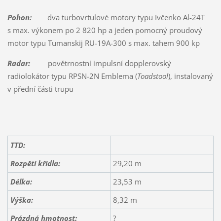
Pohon:
dva turbovrtulové motory typu Ivčenko Al-24T
s max. výkonem po 2 820 hp a jeden pomocný proudový
motor typu Tumanskij RU-19A-300 s max. tahem 900 kp
Radar:
povětrnostní impulsní dopplerovský
radiolokátor typu RPSN-2N Emblema (
Toadstool
), instalovaný
v přední části trupu
TTD:
Rozpětí křídla:
29,20 m
Délka:
23,53 m
Výška:
8,32 m
Prázdná hmotnost:
?