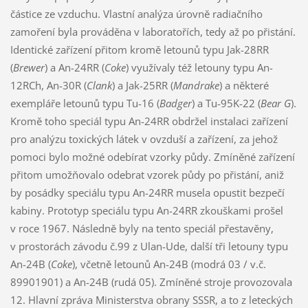
částice ze vzduchu. Vlastní analýza úrovně radiačního
zamoření byla prováděna v laboratořích, tedy až po přistání.
Identické zařízení přitom kromě letounů typu Jak-28RR
(
Brewer
) a An-24RR (
Coke
) využívaly též letouny typu An-
12RCh, An-30R (
Clank
) a Jak-25RR (
Mandrake
) a některé
exempláře letounů typu Tu-16 (
Badger
) a Tu-95K-22 (
Bear G
).
Kromě toho speciál typu An-24RR obdržel instalaci zařízení
pro analýzu toxických látek v ovzduší a zařízení, za jehož
pomoci bylo možné odebírat vzorky půdy. Zmíněné zařízení
přitom umožňovalo odebrat vzorek půdy po přistání, aniž
by posádky speciálu typu An-24RR musela opustit bezpečí
kabiny. Prototyp speciálu typu An-24RR zkouškami prošel
v roce 1967. Následně byly na tento speciál přestavěny,
v prostorách závodu č.99 z Ulan-Ude, další tři letouny typu
An-24B (
Coke
), včetně letounů An-24B (modrá 03 / v.č.
89901901) a An-24B (rudá 05). Zmíněné stroje provozovala
12. Hlavní zpráva Ministerstva obrany SSSR, a to z leteckých