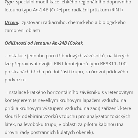
Typ
:
speciální modifikace lehkého regionálního dopravního
letounu typu
An-24B (
Coke
)
pro radiační průzkum (RINT)
Určení
:
zjišťování radiačního, chemického a biologického
zamoření oblastí
Odlišnosti od letounu An-24B (Coke)
:
- instalace jednoho páru tříbodových závěsníků, na kterých
lze přepravovat dvojici RINT kontejnerů typu RR8311-100,
po stranách břicha přední části trupu, za úrovní příďového
podvozku
- instalace krátkého horizontálního závěsníku s vřetenovitým
kontejnerem (s nevelkým kruhovým lapačem vzduchu na
přídi a kruhovým výstupem vzduchu na zádi) zařízení, které
slouží k odebírání vzorků vzduchu pro analyzátor toxických
látek, na levoboku trupu, v oblasti za pilotní kabinou (na
úrovni řady postranních kulatých okének).