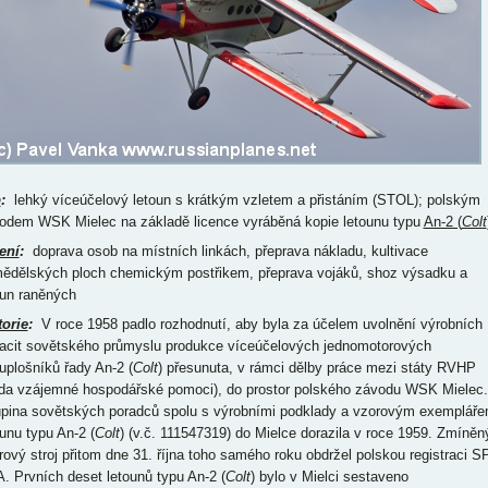
p
:
lehký víceúčelový letoun s krátkým vzletem a přistáním (STOL); polským
odem WSK Mielec na základě licence vyráběná kopie letounu typu
An-2 (
Colt
ení
:
doprava osob na místních linkách, přeprava nákladu, kultivace
ědělských ploch chemickým postřikem, přeprava vojáků, shoz výsadku a
un raněných
torie
:
V roce 1958 padlo rozhodnutí, aby byla za účelem uvolnění výrobních
acit sovětského průmyslu produkce víceúčelových jednomotorových
uplošníků řady An-2 (
Colt
) přesunuta, v rámci dělby práce mezi státy RVHP
da vzájemné hospodářské pomoci), do prostor polského závodu WSK Mielec.
pina sovětských poradců spolu s výrobními podklady a vzorovým exemplář
ounu typu An-2 (
Colt
) (v.č. 111547319) do Mielce dorazila v roce 1959. Zmíněn
rový stroj přitom dne 31. října toho samého roku obdržel polskou registraci S
. Prvních deset letounů typu An-2 (
Colt
) bylo v Mielci sestaveno