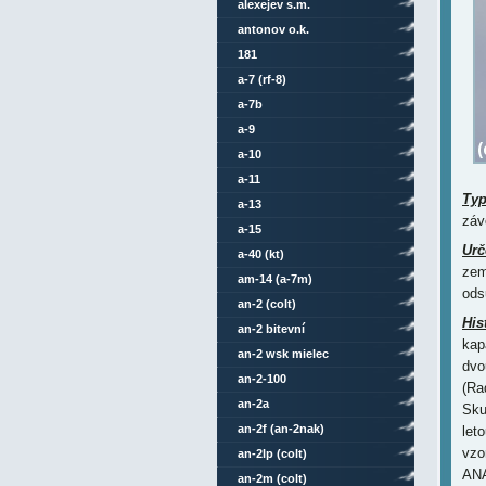
alexejev s.m.
antonov o.k.
181
a-7 (rf-8)
a-7b
a-9
a-10
a-11
Ty
a-13
záv
a-15
Urč
a-40 (kt)
zem
am-14 (a-7m)
ods
an-2 (colt)
His
an-2 bitevní
kap
an-2 wsk mielec
dvo
an-2-100
(Ra
an-2a
Sku
an-2f (an-2nak)
let
vzo
an-2lp (colt)
ANA
an-2m (colt)