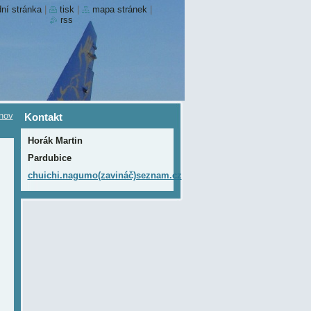
ní stránka
|
tisk
|
mapa stránek
|
rss
nov
Kontakt
Horák Martin
Pardubice
chuichi.nagumo(zavináč)seznam.cz