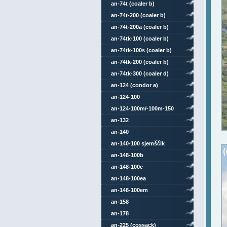
an-74t (coaler b)
an-74t-200 (coaler b)
an-74t-200a (coaler b)
an-74tk-100 (coaler b)
an-74tk-100s (coaler b)
an-74tk-200 (coaler b)
an-74tk-300 (coaler d)
an-124 (condor a)
an-124-100
an-124-100m/-100m-150
an-132
an-140
an-140-100 sjemščik
an-148-100b
an-148-100e
an-148-100ea
an-148-100em
an-158
an-178
an-225 (cossack)