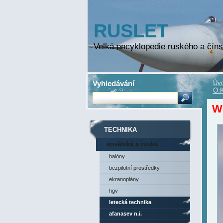
RUSLET
Velká encyklopedie ruského a číns
Vyhledávání
Úvo
O.K
WS
TECHNIKA
sovětská a ruská
technika
balóny
bezpilotní prostředky
ekranoplány
hgv
letecká technika
afanasev n.i.