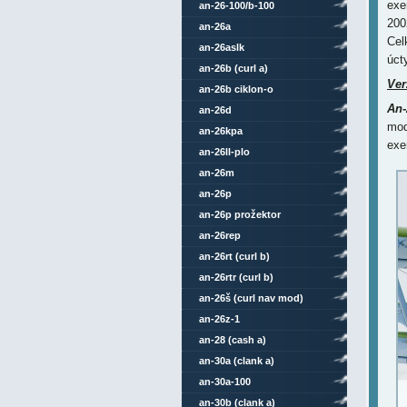
exe
an-26-100/b-100
200
an-26a
Cel
an-26aslk
úct
an-26b (curl a)
Ver
an-26b ciklon-o
An-
an-26d
mod
an-26kpa
exe
an-26ll-plo
an-26m
an-26p
an-26p prožektor
an-26rep
an-26rt (curl b)
an-26rtr (curl b)
an-26š (curl nav mod)
an-26z-1
an-28 (cash a)
an-30a (clank a)
an-30a-100
an-30b (clank a)