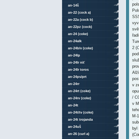
pol
an-14š
Pol
an-22 (cock a)
SSS
an-22a (cock b)
vyv
an-22pz (cock)
svě
an-24 (coke)
řad
an-24alk
Tur
2 (
C
an-24b/v (coke)
pod
an-24lp
slu
an-24lr niť
pro
an-24lr toros
Alž
an-24ps/prt
pos
an-24rr
v z
opus
an-24rt (coke)
/ C
an-24rv (coke)
v M
an-24t
teh
an-24t/tv (coke)
M-1
an-24t trojanda
sub
an-24uš
byl
an-26 (curl a)
(
Col