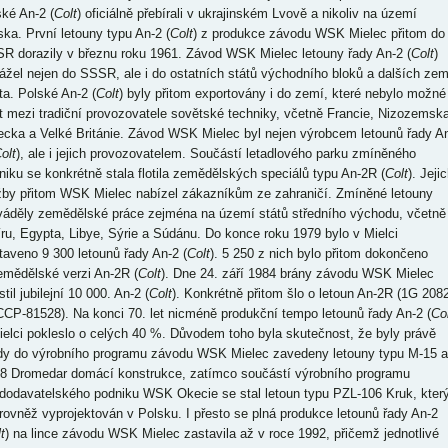
ské An-2 (
Colt
) oficiálně přebírali v ukrajinském Lvově a nikoliv na území
ska. První letouny typu An-2 (
Colt
) z produkce závodu WSK Mielec přitom do
R dorazily v březnu roku 1961. Závod WSK Mielec letouny řady An-2 (
Colt
)
ážel nejen do SSSR, ale i do ostatních států východního bloků a dalších zem
ta. Polské An-2 (
Colt
) byly přitom exportovány i do zemí, které nebylo možné
it mezi tradiční provozovatele sovětské techniky, včetně Francie, Nizozemska
ecka a Velké Británie. Závod WSK Mielec byl nejen výrobcem letounů řady A
olt
), ale i jejich provozovatelem. Součástí letadlového parku zmíněného
niku se konkrétně stala flotila zemědělských speciálů typu An-2R (
Colt
). Jeji
žby přitom WSK Mielec nabízel zákazníkům ze zahraničí. Zmíněné letouny
váděly zemědělské práce zejména na území států středního východu, včetně
íru, Egypta, Libye, Sýrie a Súdánu. Do konce roku 1979 bylo v Mielci
taveno 9 300 letounů řady An-2 (
Colt
). 5 250 z nich bylo přitom dokončeno
emědělské verzi An-2R (
Colt
). Dne 24. září 1984 brány závodu WSK Mielec
til jubilejní 10 000. An-2 (
Colt
). Konkrétně přitom šlo o letoun An-2R (1G 208
CCP-81528). Na konci 70. let nicméně produkční tempo letounů řady An-2 (
Col
ielci pokleslo o celých 40 %. Důvodem toho byla skutečnost, že byly právě
dy do výrobního programu závodu WSK Mielec zavedeny letouny typu M-15 a
8 Dromedar domácí konstrukce, zatímco součástí výrobního programu
dodavatelského podniku WSK Okecie se stal letoun typu PZL-106 Kruk, kter
 rovněž vyprojektován v Polsku. I přesto se plná produkce letounů řady An-2
t
) na lince závodu WSK Mielec zastavila až v roce 1992, přičemž jednotlivé