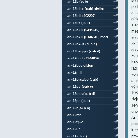
kon
an-12b (cub)
pod
an-12b/bp (cub) civilní
a l
an-12b ll (402207)
dél
an-12bk (cub)
s a
an-12bk ll (6344510)
mez
an-12bk ll (6344510) mod
ver
zkr
an-12bk-is (cub d)
do 
an-12bk-pps (cub d)
zvu
an-12bp ll (6344009)
kab
an-12bpc ciklon
rád
an-12m ll
ven
an-12p/ap/bp (cub)
s a
výr
an-12pp (cub c)
196
an-12pps (cub d)
Nej
an-12ps (cub)
Teh
an-12r (cub b)
úno
an-12rch
An-
an-12tp-2
pro
an-12ud
kte
pro
an-14 (clod)