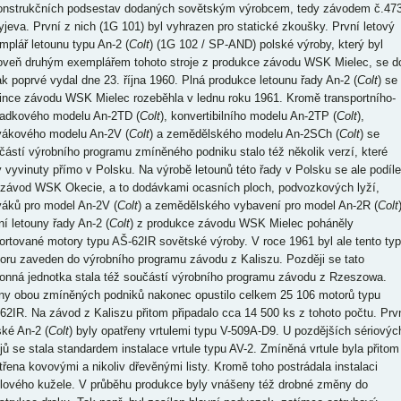
onstrukčních podsestav dodaných sovětským výrobcem, tedy závodem č.47
yjeva. První z nich (1G 101) byl vyhrazen pro statické zkoušky. První letový
mplář letounu typu An-2 (
Colt
) (1G 102 / SP-AND) polské výroby, který byl
oveň druhým exemplářem tohoto stroje z produkce závodu WSK Mielec, se d
ak poprvé vydal dne 23. října 1960. Plná produkce letounu řady An-2 (
Colt
) se
lince závodu WSK Mielec rozeběhla v lednu roku 1961. Kromě transportního-
adkového modelu An-2TD (
Colt
), konvertibilního modelu An-2TP (
Colt
),
vákového modelu An-2V (
Colt
) a zemědělského modelu An-2SCh (
Colt
) se
částí výrobního programu zmíněného podniku stalo též několik verzí, které
y vyvinuty přímo v Polsku. Na výrobě letounů této řady v Polsku se ale podíle
 závod WSK Okecie, a to dodávkami ocasních ploch, podvozkových lyží,
váků pro model An-2V (
Colt
) a zemědělského vybavení pro model An-2R (
Colt
ní letouny řady An-2 (
Colt
) z produkce závodu WSK Mielec poháněly
ortované motory typu AŠ-62IR sovětské výroby. V roce 1961 byl ale tento typ
oru zaveden do výrobního programu závodu z Kaliszu. Později se tato
onná jednotka stala též součástí výrobního programu závodu z Rzeszowa.
ny obou zmíněných podniků nakonec opustilo celkem 25 106 motorů typu
62IR. Na závod z Kaliszu přitom připadalo cca 14 500 ks z tohoto počtu. Prv
ské An-2 (
Colt
) byly opatřeny vrtulemi typu V-509A-D9. U pozdějších sériovýc
ojů se stala standardem instalace vrtule typu AV-2. Zmíněná vrtule byla přitom
třena kovovými a nikoliv dřevěnými listy. Kromě toho postrádala instalaci
ulového kužele. V průběhu produkce byly vnášeny též drobné změny do