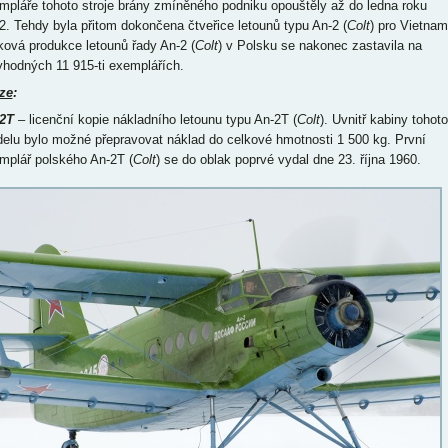
mpláře tohoto stroje brány zmíněného podniku opouštěly až do ledna roku
2. Tehdy byla přitom dokončena čtveřice letounů typu An-2 (
Colt
) pro Vietnam
ková produkce letounů řady An-2 (
Colt
) v Polsku se nakonec zastavila na
yhodných 11 915-ti exemplářích.
ze
:
2T
– licenční kopie nákladního letounu typu An-2T (
Colt
). Uvnitř kabiny tohoto
elu bylo možné přepravovat náklad do celkové hmotnosti 1 500 kg. První
mplář polského An-2T (
Colt
) se do oblak poprvé vydal dne 23. října 1960.