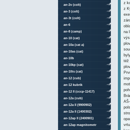
z k
an-2v (colt)
z K
an-3 (colt)
exe
an-3t (colt)
zár
an-6
obl
an-8 (camp)
na 
výs
an-10 (cat)
plo
an-10a (cat a)
sou
an-10as (cat)
byl
an-10b
též
an-10kp (cat)
plo
an-10ts (cat)
Prv
imp
an-12 (cub)
mot
an-12 kubrik
poh
an-12 ll (cccp-11417)
Brá
an-12a (cub)
AŠ-
an-12a ll (9900902)
pol
an-12a ll (1400302)
str
an-12ap ll (2400901)
opa
vrt
an-12ap magnitometr