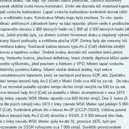
strukce draku. Tak např. byl zesílen hlavní podvozek, zatímco ostruhový
vozek obdržel zcela novou konstrukci. Změn ale doznala též motorová kapot
apač vzduchu karburátoru. Lapač vzduchu karburátoru konkrétně doznal větší
ky a odlišného tvaru. Konstrukce hřbetu trupu byla zesílena. To vše, spolu
plikací antikorozní základové barvy na bázi epoxidu, přitom vedlo k prodlouže
iopravního resursu z 900 letových hodin na 1 800 až 2 500 letových hodin (d
ze). Ještě později byly, za účelem snížení hmotnosti draku a zlepšený výkon
áceny hlavní podvozky a zvětšena plocha VOP. Změny byly ale vneseny též
ventilace kabiny. Současně kabina letounu typu An-2 (
Colt
) obdržela silnější
kovou a tepelnou izolaci. Drobné změny doznalo též zasklení boků pilotní
iny, Venturiho trubice, plechové deflektory, které chránily dipólové břišní anté
iového výškoměru, před prachem a štěrkem z VPD, hřbetní lapač vzduchu
tilačního systému kabiny, hřbetní stožár drátové antény, kryt sekce
kumulátorovými bateriemi, který se nacházel pod levou SOP, atd. Zpočátku
obní tempo letounů řady An-2 (
Colt
) v Mielci činilo cca 400 ks za rok. Do rok
5 se nicméně podařilo výrobní tempo těchto strojů navýšit na 500 ks za rok.
více letounů řady An-2 (
Colt
) se podařilo v Mielci zkompletovat v roce 1973.
dy brány závodu WSK Mielec opustilo cca 600 těchto strojů. Dne 3. ledna (3.
ra dle jiných zdrojů) roku 1973 z linky závodu WSK Mielec sjel jubilejní 5 000
2 (
Colt
). Konkrétně přitom šlo o letoun An-2P (CCCP-70243). Většina polské
dukce letounů řady An-2 (
Colt
) skončila v SSSR. Z 8 300 letounů této řady,
ré z linky závodu WSK Mielec sjely ke dni 31. prosince 1975, bylo pro
vozovatele ze SSSR vyhrazeno cca 7 000 strojů. Sovětští provozovatelé