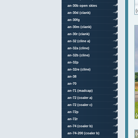
an-30b open skies
an-30d (clank)
an-30fg
an-30m (clank)
an-30r (clank)
an-32 (cline a)
an-32a (cline)
an-32b (cline)
an-32p
an-32re (cline)
an-38
an-70
an-71 (madcap)
an-72 (coaler a)
an-72 (coaler c)
an-72p
an-72r
an-74 (coaler b)
an-74-200 (coaler b)