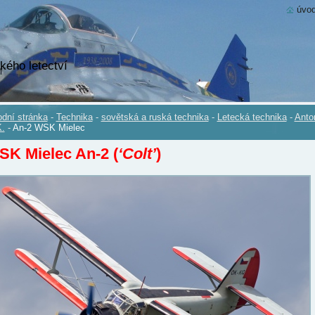
úvod
kého letectví
dní stránka
-
Technika
-
sovětská a ruská technika
-
Letecká technika
-
Anto
.
-
An-2 WSK Mielec
K Mielec An-2 (
‘Colt’
)