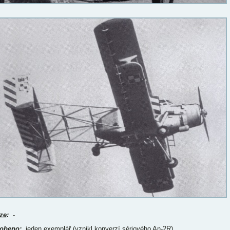
ze
:
-
obeno
:
jeden exemplář (vznikl konverzí sériového An-2R)