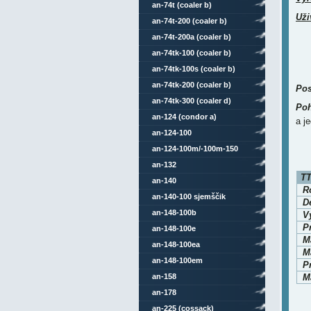
an-74t (coaler b)
Uži
an-74t-200 (coaler b)
an-74t-200a (coaler b)
an-74tk-100 (coaler b)
an-74tk-100s (coaler b)
an-74tk-200 (coaler b)
Pos
an-74tk-300 (coaler d)
Poh
an-124 (condor a)
a j
an-124-100
an-124-100m/-100m-150
an-132
TT
an-140
Ro
an-140-100 sjemščik
D
an-148-100b
V
P
an-148-100e
M
an-148-100ea
Ma
an-148-100em
P
an-158
Ma
an-178
an-225 (cossack)