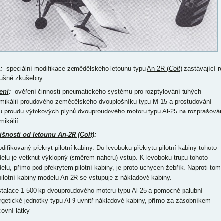
p
:
speciální modifikace zemědělského letounu typu
An-2R (
Colt
)
zastávající ro
ušné zkušebny
ení
:
ověření činnosti pneumatického systému pro rozptylování tuhých
mikálií proudového zemědělského dvouplošníku typu M-15 a prostudování
vu proudu výtokových plynů dvouproudového motoru typu Al-25 na rozprašová
mikálií
išnosti od letounu An-2R (Colt)
:
odifikovaný překryt pilotní kabiny. Do levoboku překrytu pilotní kabiny tohoto
elu je vetknut výklopný (směrem nahoru) vstup. K levoboku trupu tohoto
elu, přímo pod překrytem pilotní kabiny, je proto uchycen žebřík. Naproti tom
pilotní kabiny modelu An-2R se vstupuje z nákladové kabiny.
nstalace 1 500 kp dvouproudového motoru typu Al-25 a pomocné palubní
rgetické jednotky typu Al-9 uvnitř nákladové kabiny, přímo za zásobníkem
covní látky