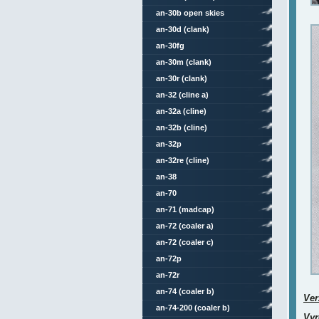
an-30b open skies
an-30d (clank)
an-30fg
an-30m (clank)
an-30r (clank)
an-32 (cline a)
an-32a (cline)
an-32b (cline)
an-32p
an-32re (cline)
an-38
an-70
an-71 (madcap)
an-72 (coaler a)
an-72 (coaler c)
an-72p
an-72r
an-74 (coaler b)
Ver
an-74-200 (coaler b)
Vyr