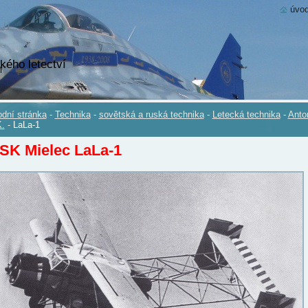
úvod
kého letectví
dní stránka
-
Technika
-
sovětská a ruská technika
-
Letecká technika
-
Anto
.
-
LaLa-1
SK Mielec LaLa-1