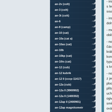
- i
an-2v (colt)
s l
an-3 (colt)
sou
an-3t (colt)
- i
an-6
dol
an-8 (camp)
- m
an-10 (cat)
obě
an-10a (cat a)
- n
an-10as (cat)
čás
an-10b
krá
an-10kp (cat)
kon
typ
an-10ts (cat)
s k
an-12 (cub)
an-12 kubrik
- n
z j
an-12 ll (cccp-11417)
plo
an-12a (cub)
při
an-12a ll (9900902)
uch
an-12a ll (1400302)
ogi
an-12ap ll (2400901)
smě
an-12ap magnitometr
ová