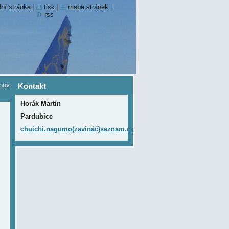
ní stránka
|
tisk
|
mapa stránek
|
rss
nov
Kontakt
Horák Martin
Pardubice
chuichi.nagumo(zavináč)seznam.cz