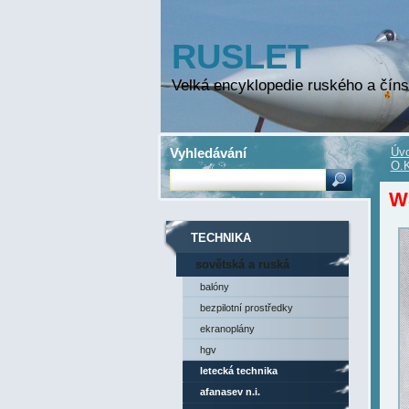
RUSLET
Velká encyklopedie ruského a číns
Vyhledávání
Úvo
O.K
W
TECHNIKA
sovětská a ruská
technika
balóny
bezpilotní prostředky
ekranoplány
hgv
letecká technika
afanasev n.i.