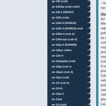
an-12b (cub)
- n
an-12b/bp (cub) civilní
nav
an-12b ll (402207)
His
an-12bk (cub)
byl
an-12bk ll (6344510)
Mie
nej
an-12bk ll (6344510) mod
pol
an-12bk-is (cub d)
kp 
an-12bk-pps (cub d)
vzd
an-12bp ll (6344009)
roz
an-12bpc ciklon
pro
an-12m ll
roz
an-12p/ap/bp (cub)
Lot
9 u
an-12pp (cub c)
pís
an-12pps (cub d)
Cel
an-12ps (cub)
nah
an-12r (cub b)
pod
an-12rch
spe
an-12tp-2
Jed
pře
an-12ud
LaL
an-14 (clod)