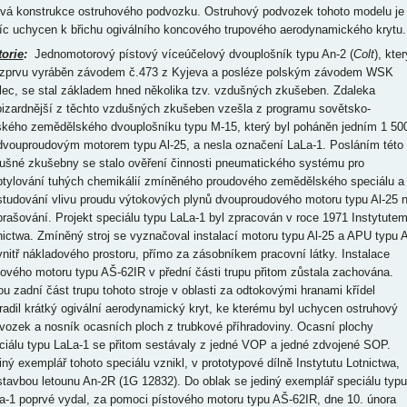
ová konstrukce ostruhového podvozku. Ostruhový podvozek tohoto modelu je
íc uchycen k břichu ogiválního koncového trupového aerodynamického krytu.
torie
:
Jednomotorový pístový víceúčelový dvouplošník typu An-2 (
Colt
), kter
 zprvu vyráběn závodem č.473 z Kyjeva a posléze polským závodem WSK
lec, se stal základem hned několika tzv. vzdušných zkušeben. Zdaleka
bizardnější z těchto vzdušných zkušeben vzešla z programu sovětsko-
ského zemědělského dvouplošníku typu M-15, který byl poháněn jedním 1 50
dvouproudovým motorem typu Al-25, a nesla označení LaLa-1. Posláním této
ušné zkušebny se stalo ověření činnosti pneumatického systému pro
ptylování tuhých chemikálií zmíněného proudového zemědělského speciálu a
studování vlivu proudu výtokových plynů dvouproudového motoru typu Al-25 
prašování. Projekt speciálu typu LaLa-1 byl zpracován v roce 1971 Instytute
nictwa. Zmíněný stroj se vyznačoval instalací motoru typu Al-25 a APU typu A
vnitř nákladového prostoru, přímo za zásobníkem pracovní látky. Instalace
tového motoru typu AŠ-62IR v přední části trupu přitom zůstala zachována.
ou zadní část trupu tohoto stroje v oblasti za odtokovými hranami křídel
radil krátký ogivální aerodynamický kryt, ke kterému byl uchycen ostruhový
vozek a nosník ocasních ploch z trubkové příhradoviny. Ocasní plochy
ciálu typu LaLa-1 se přitom sestávaly z jedné VOP a jedné zdvojené SOP.
iný exemplář tohoto speciálu vznikl, v prototypové dílně Instytutu Lotnictwa,
stavbou letounu An-2R (1G 12832). Do oblak se jediný exemplář speciálu typu
a-1 poprvé vydal, za pomoci pístového motoru typu AŠ-62IR, dne 10. února