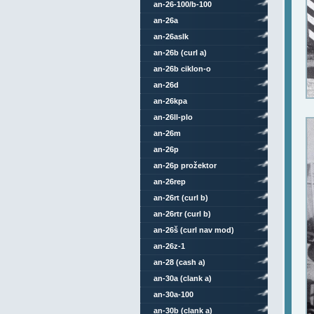
an-26-100/b-100
an-26a
an-26aslk
an-26b (curl a)
an-26b ciklon-o
an-26d
an-26kpa
an-26ll-plo
an-26m
an-26p
an-26p prožektor
an-26rep
an-26rt (curl b)
an-26rtr (curl b)
an-26š (curl nav mod)
an-26z-1
an-28 (cash a)
an-30a (clank a)
an-30a-100
an-30b (clank a)