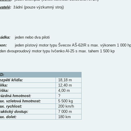
vatelé
:
žádní (pouze výzkumný stroj)
ádka:
jeden nebo dva piloti
on:
jeden pístový motor typu Švecov AŠ-62IR s max. výkonem 1 000 h
eden dvouproudový motor typu Ivčenko Al-25 s max. tahem 1 500 kp
D:
zpětí křídla:
18,18 m
élka:
12,40 m
ýška:
4,00 m
rázdná hmotnost:
?
ax. vzletová hmotnost:
5 500 kg
x. rychlost:
200 km/h
raktický dostup:
7 000 m
x. dolet:
180 km