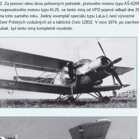
2. Za pomoci obou dvou pohonných jednotek, pístového motoru typu AŠ-62I
vouproudového motoru typu Al-25, se tento stroj od VPD poprvé odlepil dne 26
na toho samého roku. Jediný exemplář speciálu typu LaLa-1 nesl výsostné
čení Polských vzdušných sil a taktické číslo 12832. V roce 1974, po završen
ušek, byl tento stroj kompletně rozebrán.