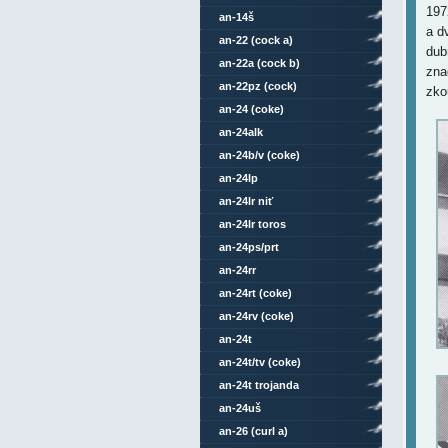
197
an-14š
a d
an-22 (cock a)
dub
an-22a (cock b)
zna
an-22pz (cock)
zko
an-24 (coke)
an-24alk
an-24b/v (coke)
an-24lp
an-24lr niť
an-24lr toros
an-24ps/prt
an-24rr
an-24rt (coke)
an-24rv (coke)
an-24t
an-24t/tv (coke)
an-24t trojanda
an-24uš
an-26 (curl a)