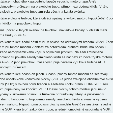
nstalace mohutného kapsovitého lapače vzduchu motoru typu Al-25
edvinovitým průřezem na pravoboku trupu, přímo mezi oběma křídly. V této
vislosti z pravoboku trupu zmizela všechna kulatá okénka.
nstalace dlouhé trubice, která odvádí spaliny z výfuku motoru typu AŠ-62IR po
ní křídlo, na pravoboku trupu
enší počet kulatých okének na levoboku nákladové kabiny, v oblasti mezi
ma křídly (2 vs 4)
ová konstrukce zadní části trupu v oblasti za odtokovými hranami křídel. Zadn
t trupu tohoto modelu v oblasti za odtokovými hranami křídel má podobu
tkého aerodynamického krytu s ogiválním profilem. Na zádi zmíněného
cového trupového aerodynamického krytu se nachází kruhová tryska motoru
u Al-25. Z jeho pravoboku zase vystupuje nevelká výfuková trubice APU
ruhovým průřezem.
ová konstrukce ocasních ploch. Ocasní plochy tohoto modelu se sestávají
edné obdélníkové vodorovné plochy (VOP) a jedné zdvojené obdélníkové svisl
chy (SOP) s rovnou horní hranou a zaoblenou dolní hranou. Obě SOP jsou
tom připevněny ke koncům VOP. Ocasní plochy tohoto modelu jsou navíc
yceny k širokému nosníku s trubkové příhradoviny, který je připevněn k
válnímu koncovému trupovému aerodynamického krytu a výrazně vyosen
rem nahoru. Naproti tomu ocasní plochy modelu An-2R se sestávají z jedné
lné SOP, která tvoří zakončení trupu, a jedné hornoplošně uspořádané VOP.