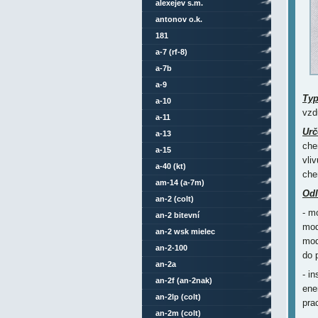
alexejev s.m.
antonov o.k.
181
a-7 (rf-8)
a-7b
a-9
Ty
a-10
vzd
a-11
Urč
a-13
che
a-15
vli
a-40 (kt)
che
am-14 (a-7m)
Odl
an-2 (colt)
- m
an-2 bitevní
mod
an-2 wsk mielec
mod
an-2-100
do 
an-2a
- i
an-2f (an-2nak)
ene
an-2lp (colt)
pra
an-2m (colt)