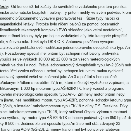
torie
:
Od konce 50. let začaly do sovětského vzdušného prostoru pronikat
rické automatické bezpilotní balóny. Ty přitom mohly ve svém podvěsu kro
norodého průzkumného vybavení přepravovat též i různé typy náloží či
pagandistické letáky. Protože bylo ničení balónů za pomoci pozemních
tiletadlových raketových komplexů PVO shledáno jako velmi neefektivní,
ímco stíhací letouny byly pro boj se vzdušnými cíly této kategorie přespříliš
hlé, v červnu roku 1958 byla OKB O.K. Antonova pověřena vývojem
cializované protibalónové modifikace jednomotorového dvouplošníku typu An
t
). Požadovaný speciál měl přitom být schopen ničit balóny protivníka
ybující se ve výškách 10 000 až 12 000 m za všech meteorologických
mínek ve dne i v noci. Právě jednomotorový dvouplošník typu An-2 (
Colt
) neb
 tento účel zvolen náhodou, neboť byl schopen letu velmi malou rychlostí.
adovaný speciál vešel ve známost jako An-3 a počítal s hornoplošně
ořádaným křídlem s rozpětím 27,5 m, které mělo být vyztuženo vzpěrami, a
ifikovaným 1 000 hp motorem typu AŠ-62IR/TK, který vzešel z programu
kového meteorologického speciálu typu An-6. Zmíněný motor přitom nebyl
ím jiným, než modifikací motoru typu AŠ-62IR, pohonné jednotky letounu typu
2 (
Colt
), s instalací turbokompresoru typu TK-19 z dílny T.S. Treskina. Díky
talaci turbokompresoru typu TK-19, který snižoval úbytek výkonu s rostoucí
ovou výškou, byl motor typu AŠ-62IR/TK schopen podávat výkon 850 hp až d
ky 9 500 m. Jedinou zbraní speciálu typu An-3 se měl stát zdvojený 23
kanón typu AO-9 (GŠ-23). Zmíněný kanón měl být pohyblivě lafetován