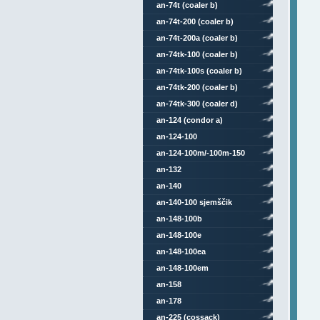
an-74t (coaler b)
an-74t-200 (coaler b)
an-74t-200a (coaler b)
an-74tk-100 (coaler b)
an-74tk-100s (coaler b)
an-74tk-200 (coaler b)
an-74tk-300 (coaler d)
an-124 (condor a)
an-124-100
an-124-100m/-100m-150
an-132
an-140
an-140-100 sjemščik
an-148-100b
an-148-100e
an-148-100ea
an-148-100em
an-158
an-178
an-225 (cossack)