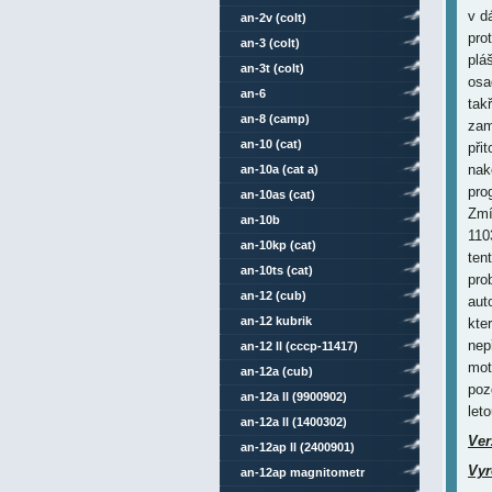
v d
an-2v (colt)
pro
an-3 (colt)
plá
an-3t (colt)
osa
an-6
tak
an-8 (camp)
zam
an-10 (cat)
při
nak
an-10a (cat a)
pro
an-10as (cat)
Zmí
an-10b
110
an-10kp (cat)
ten
an-10ts (cat)
pro
an-12 (cub)
aut
an-12 kubrik
kte
nep
an-12 ll (cccp-11417)
mot
an-12a (cub)
poz
an-12a ll (9900902)
let
an-12a ll (1400302)
Ver
an-12ap ll (2400901)
Vyr
an-12ap magnitometr