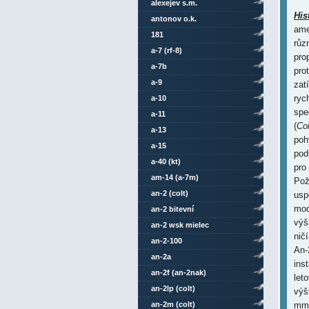
alexejev s.m.
His
antonov o.k.
ame
181
růz
a-7 (rf-8)
pro
a-7b
pro
a-9
zat
ryc
a-10
spe
a-11
(
Col
a-13
poh
a-15
pod
a-40 (kt)
pro
am-14 (a-7m)
Pož
an-2 (colt)
usp
mod
an-2 bitevní
výš
an-2 wsk mielec
nič
an-2-100
An-
an-2a
ins
an-2f (an-2nak)
let
an-2lp (colt)
výš
an-2m (colt)
mm 