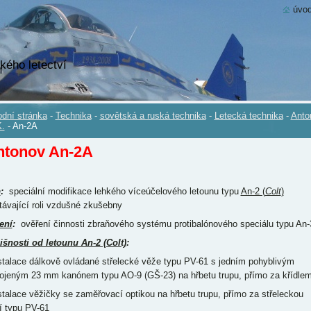
úvod
kého letectví
dní stránka
-
Technika
-
sovětská a ruská technika
-
Letecká technika
-
Anto
.
-
An-2A
ntonov An-2A
p
:
speciální modifikace lehkého víceúčelového letounu typu
An-2 (
Colt
)
távající roli vzdušné zkušebny
ení
:
ověření činnosti zbraňového systému protibalónového speciálu typu An-
išnosti od letounu An-2 (Colt)
:
nstalace dálkově ovládané střelecké věže typu PV-61 s jedním pohyblivým
ojeným 23 mm kanónem typu AO-9 (GŠ-23) na hřbetu trupu, přímo za křídle
nstalace věžičky se zaměřovací optikou na hřbetu trupu, přímo za střeleckou
í typu PV-61