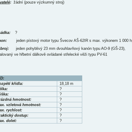
vatelé
:
žádní (pouze výzkumný stroj)
ádka:
?
on:
jeden pístový motor typu Švecov AŠ-62IR s max. výkonem 1 000 h
broj:
jeden pohyblivý 23 mm dvouhlavňový kanón typu AO-9 (GŠ-23),
talovaný ve hřbetní dálkově ovládané střelecké věži typu PV-61
D:
zpětí křídla:
18,18 m
élka:
?
ýška:
?
rázdná hmotnost:
?
ax. vzletová hmotnost:
?
x. rychlost:
?
raktický dostup:
?
x. dolet:
?