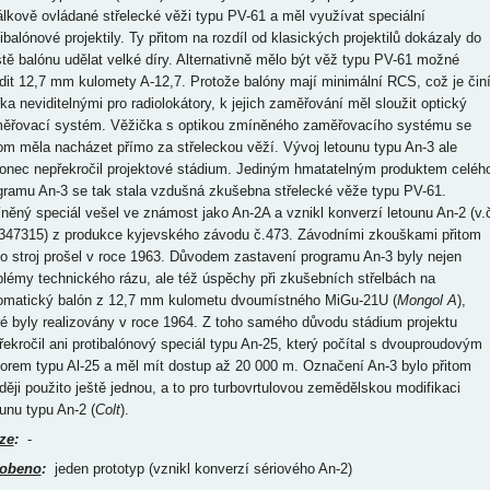
álkově ovládané střelecké věži typu PV-61 a měl využívat speciální
tibalónové projektily. Ty přitom na rozdíl od klasických projektilů dokázaly do
ště balónu udělat velké díry. Alternativně mělo být věž typu PV-61 možné
dit 12,7 mm kulomety A-12,7. Protože balóny mají minimální RCS, což je čin
řka neviditelnými pro radiolokátory, k jejich zaměřování měl sloužit optický
ěřovací systém. Věžička s optikou zmíněného zaměřovacího systému se
tom měla nacházet přímo za střeleckou věží. Vývoj letounu typu An-3 ale
onec nepřekročil projektové stádium. Jediným hmatatelným produktem celéh
gramu An-3 se tak stala vzdušná zkušebna střelecké věže typu PV-61.
něný speciál vešel ve známost jako An-2A a vznikl konverzí letounu An-2 (v.
347315) z produkce kyjevského závodu č.473. Závodními zkouškami přitom
to stroj prošel v roce 1963. Důvodem zastavení programu An-3 byly nejen
blémy technického rázu, ale též úspěchy při zkušebních střelbách na
omatický balón z 12,7 mm kulometu dvoumístného MiGu-21U (
Mongol A
),
ré byly realizovány v roce 1964. Z toho samého důvodu stádium projektu
řekročil ani protibalónový speciál typu An-25, který počítal s dvouproudovým
orem typu Al-25 a měl mít dostup až 20 000 m. Označení An-3 bylo přitom
ději použito ještě jednou, a to pro turbovrtulovou zemědělskou modifikaci
ounu typu An-2 (
Colt
).
ze
:
-
obeno
:
jeden prototyp (vznikl konverzí sériového An-2)