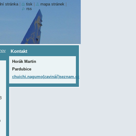
ní stránka
|
tisk
|
mapa stránek
|
rss
nov
Kontakt
Horák Martin
Pardubice
chuichi.nagumo(zavináč)seznam.cz
3
m