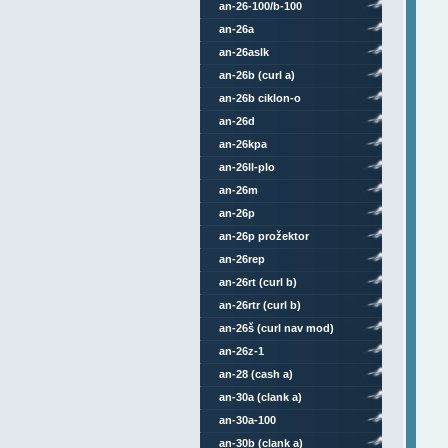
an-26-100/b-100
an-26a
an-26aslk
an-26b (curl a)
an-26b ciklon-o
an-26d
an-26kpa
an-26ll-plo
an-26m
an-26p
an-26p prožektor
an-26rep
an-26rt (curl b)
an-26rtr (curl b)
an-26š (curl nav mod)
an-26z-1
an-28 (cash a)
an-30a (clank a)
an-30a-100
an-30b (clank a)