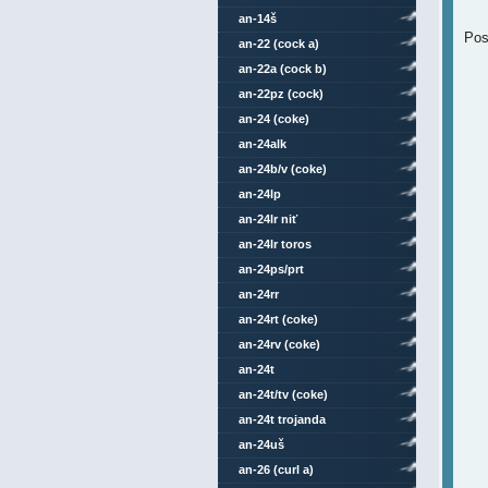
an-14š
Pos
an-22 (cock a)
an-22a (cock b)
an-22pz (cock)
an-24 (coke)
an-24alk
an-24b/v (coke)
an-24lp
an-24lr niť
an-24lr toros
an-24ps/prt
an-24rr
an-24rt (coke)
an-24rv (coke)
an-24t
an-24t/tv (coke)
an-24t trojanda
an-24uš
an-26 (curl a)