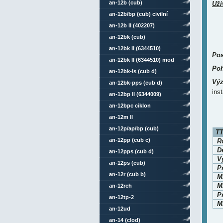
an-12b (cub)
Uži
an-12b/bp (cub) civilní
an-12b ll (402207)
an-12bk (cub)
an-12bk ll (6344510)
Pos
an-12bk ll (6344510) mod
Poh
an-12bk-is (cub d)
Výz
an-12bk-pps (cub d)
ins
an-12bp ll (6344009)
an-12bpc ciklon
an-12m ll
an-12p/ap/bp (cub)
TT
an-12pp (cub c)
Ro
D
an-12pps (cub d)
V
an-12ps (cub)
P
an-12r (cub b)
M
Ma
an-12rch
P
an-12tp-2
Ma
an-12ud
an-14 (clod)