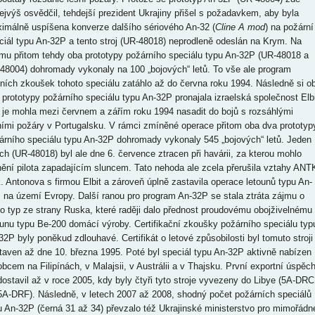
ejvýš osvědčil, tehdejší prezident Ukrajiny přišel s požadavkem, aby byla
imálně uspíšena konverze dalšího sériového An-32 (
Cline A mod
) na požární
ciál typu An-32P a tento stroj (UR-48018) neprodleně odeslán na Krym. Na
mu přitom tehdy oba prototypy požárního speciálu typu An-32P (UR-48018 a
48004) dohromady vykonaly na 100 „bojových“ letů. To vše ale program
tních zkoušek tohoto speciálu zatáhlo až do června roku 1994. Následně si o
 prototypy požárního speciálu typu An-32P pronajala izraelská společnost Elbi
 je mohla mezi červnem a zářím roku 1994 nasadit do bojů s rozsáhlými
ními požáry v Portugalsku. V rámci zmíněné operace přitom oba dva prototyp
árního speciálu typu An-32P dohromady vykonaly 545 „bojových“ letů. Jeden
ich (UR-48018) byl ale dne 6. července ztracen při havárii, za kterou mohlo
nění pilota zapadajícím sluncem. Tato nehoda ale zcela přerušila vztahy ANT
. Antonova s firmou Elbit a zároveň úplně zastavila operace letounů typu An-
 na území Evropy. Další ranou pro program An-32P se stala ztráta zájmu o
to typ ze strany Ruska, které raději dalo přednost proudovému obojživelnému
ounu typu Be-200 domácí výroby. Certifikační zkoušky požárního speciálu typ
32P byly poněkud zdlouhavé. Certifikát o letové způsobilosti byl tomuto stroji
taven až dne 10. března 1995. Poté byl speciál typu An-32P aktivně nabízen
obcem na Filipínách, v Malajsii, v Austrálii a v Thajsku. První exportní úspěc
dostavil až v roce 2005, kdy byly čtyři tyto stroje vyvezeny do Libye (5A-DRC
5A-DRF). Následně, v letech 2007 až 2008, shodný počet požárních speciálů
u An-32P (černá 31 až 34) převzalo též Ukrajinské ministerstvo pro mimořádn