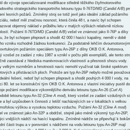
til do vývoje specializované modifikace středně těžkého čtyřmotorového
udového strategického transportního letounu typu Il-76TD/MD (
Candid A/B
) pr
ení lesních požárů. Zmíněný stroj se totiž jevil jako ideální základ požárního
ciálu, neboť měl značnou nosnost, která činila 48 t, a navíc byl schopen
azovat objemný náklad v průběhu letu v malých výškách relativně nízkou
hlostí. Požární Il-76TD/MD (
Candid A/B
) vešel ve známost jako Il-76P a díky
u, že byl schopen přepravit a shodit 42 000 l hasící kapaliny, neměl v době
ho vzniku rozhodně žádnou konkurenci. Za podstatně lehčím dvoumotorový
bovrtulovým požárním speciálem typu An-26P z dílny OKB O.K. Antonova,
rý vzešel ze zadání z roku 1987 a vznikl v počtu pěti exemplářů, ale tento stro
čně zaostával z hlediska manévrovacích vlastností a přesnosti shozu vody.
y velkým rozměrům a hmotnosti navíc nemohl využívat tak široké spektrum
etových a přistávacích ploch. Protože ani typ An-26P nebylo možné považova
ideální řešení, neboť byl schopen přepravit a shodit pouhých 4 000 l vody, na
ci 80. let se konstrukční tým OKB O.K. Antonova z vlastní iniciativy pustil do
oje požární modifikace výkonnějšího derivátu letounu typu An-26 (
Curl A
)
odobě letounu typu An-32 (
Cline A mod
), který vzešel ze zadání vzdušných si
ie a byl uzpůsoben k činnosti z letišť nacházejících se v lokalitách s velkou
mořskou výškou a vysokou teplotou vzduchu. Požární An-32 (
Cline A mod
)
el ve známost jako An-32P a obdržel, stejně jako méně výkonný typ An-26P,
jici vnějších nádrží na hasící kapalinu. Zmíněné nádrže se připevňují k boků
ední části trupu a v porovnání s nádržemi na vodu letounu typu An-26P mají