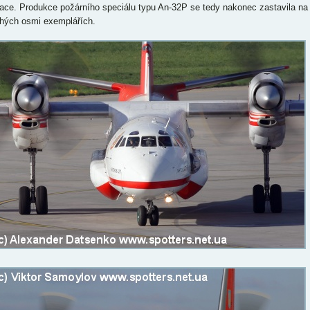
uace. Produkce požárního speciálu typu An-32P se tedy nakonec zastavila na
hých osmi exemplářích.