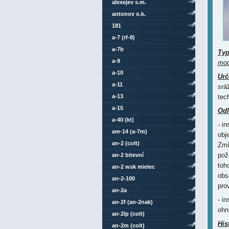
alexejev s.m.
antonov o.k.
181
a-7 (rf-8)
a-7b
Ty
a-9
mo
a-10
Urč
a-11
srá
a-13
tec
a-15
Odl
a-40 (kt)
- i
am-14 (a-7m)
obj
an-2 (colt)
Zmí
pož
an-2 bitevní
toh
an-2 wsk mielec
obs
an-2-100
pro
an-2a
- i
an-2f (an-2nak)
ohn
an-2lp (colt)
His
an-2m (colt)