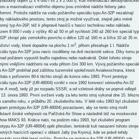
jnásobný objem (2 x 4 000 l vs 2 x 2 000 l). Kuli minimalizaci aerodynamické
oru a maximalizaci vnitřního objemu jsou zmíněné nádrže řešeny jako
formní. Protože nádrže na vodu požárního speciálu typu An-32P nezabírají
oby nákladového prostoru, tento stroj je možné využívat, stejně jako méně
onný typ An-26P, též k přepravě hasičů s hasící technikou nebo nákladu.
zem 8 000 l vody z výšky 40 až 50 m při rychlosti 240 až 260 km speciál ty
32P zkropí pás zemského povrchu o délce 120 až 160 m a šířce 10 až 35 m.
2
žství vody, které dopadne na plochu 1 m
, přitom přesahuje 1 l. Nádrže
ciálu typu An-32P jsou navíc rozděleny na dvě nezávislé sekce. Díky tomu je
 nad požárem vypustit buďto najednou nebo nadvakrát. Dolet tohoto stroje
lnými vnějšími nádržemi na vodu přitom činí 300 km. Vývoj požárního speciál
u An-32P probíhal pod záštitou tuzemské společnosti Avialesochrana, která
ítala s pořízením 80-ti těchto strojů do konce roku 1993. První prototyp
ciálu typu An-32P (UR-48004) vznikl v roce 1992 konverzí sériového An-32
ine A mod
), tedy již po rozpadu SSSR, a od vzletové dráhy se poprvé odlepil
 13. února 1993. První svržení vody za letu tento stroj vykonal dne 15. březn
o samého roku, v průběhu 20. zkušebního letu. V létě roku 1993 byl zkušební
gram prototypu An-32P (UR-48004) pozastaven, aby se tento stroj mohl
dstavit široké veřejnosti na Pařížské Air Show a následně též na moskevské
show MAKS 93. Krátce nato, na podzim roku 1993, byl zkušební program
totypu An-32P (UR-48004) opět přerušen, tentokrát kuli nasazení tohoto stroje
ostrých hasících operací v oblasti Jalty (na Krymu), kde se právě tehdy
poutaly rozsáhlé lesní požáry. Protože se prototyp An-32P (UR-48004) zde