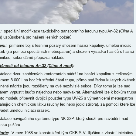
p
:
speciální modifikace taktického transportního letounu typu
An-32 (
Cline A
d
)
uzpůsobená pro hašení lesních požárů
ení
:
primárně boj s lesními požáry shozem hasící kapaliny, umělou iniciací
žek (za pomoci speciálních meteopatron) a shozem výsadku hasičů s hasící
hnikou; sekundárně přeprava nákladu
išnosti od letounu An-32 (Cline A mod)
:
nstalace dvou zaoblených konformních nádrží na hasící kapalinu s celkovým
emem 8 000 l na bocích střední části trupu, přímo pod řadou kulatých okének
něné nádrže jsou rozděleny na dvě nezávislé sekce. Díky tomu je lze nad
árem vypustit buďto najednou nebo nadvakrát. Alternativně lze k bokům trupu
oto modelu připevnit dvojicí pouzder typu UV-26 s výmetnicemi meteopatron
ahujících chemickou látku (suchý led nebo jodid stříbra), za pomoci které lze
vádět umělou iniciaci srážek.
nstalace navigačního systému typu NK-32P, který slouží pro navádění nad
isko požáru
torie
:
V roce 1988 se konstrukční tým OKB S.V. Iljušina z vlastní iniciativy