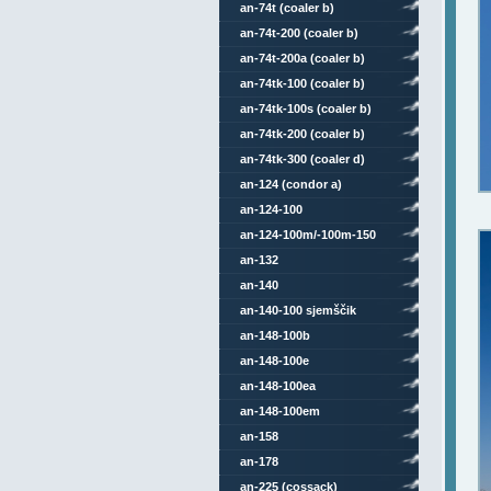
an-74t (coaler b)
an-74t-200 (coaler b)
an-74t-200a (coaler b)
an-74tk-100 (coaler b)
an-74tk-100s (coaler b)
an-74tk-200 (coaler b)
an-74tk-300 (coaler d)
an-124 (condor a)
an-124-100
an-124-100m/-100m-150
an-132
an-140
an-140-100 sjemščik
an-148-100b
an-148-100e
an-148-100ea
an-148-100em
an-158
an-178
an-225 (cossack)