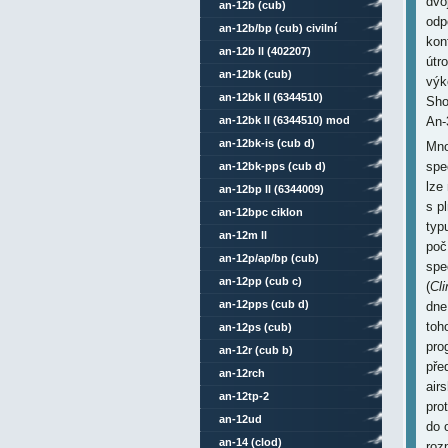
dvo
an-12b (cub)
odp
an-12b/bp (cub) civilní
kon
an-12b ll (402207)
útr
an-12bk (cub)
výk
an-12bk ll (6344510)
Sho
an-12bk ll (6344510) mod
An-
an-12bk-is (cub d)
Mno
spe
an-12bk-pps (cub d)
lze
an-12bp ll (6344009)
s p
an-12bpc ciklon
typ
an-12m ll
poč
an-12p/ap/bp (cub)
spe
an-12pp (cub c)
(
Cl
an-12pps (cub d)
dne
toh
an-12ps (cub)
pro
an-12r (cub b)
pře
an-12rch
air
an-12tp-2
pro
an-12ud
do 
an-14 (clod)
roz