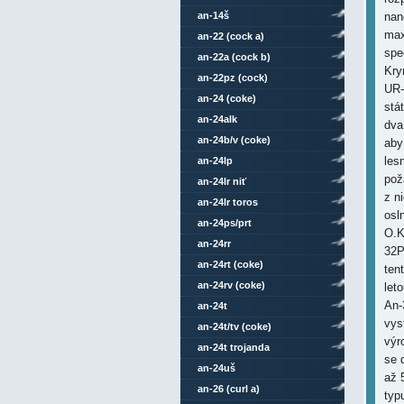
an-14š
nan
max
an-22 (cock a)
spe
an-22a (cock b)
Kry
an-22pz (cock)
UR-
an-24 (coke)
stá
an-24alk
dva
an-24b/v (coke)
aby
les
an-24lp
pož
an-24lr niť
z n
an-24lr toros
osl
an-24ps/prt
O.K
an-24rr
32P
an-24rt (coke)
ten
an-24rv (coke)
let
An-
an-24t
vys
an-24t/tv (coke)
výr
an-24t trojanda
se 
an-24uš
až 
an-26 (curl a)
typ