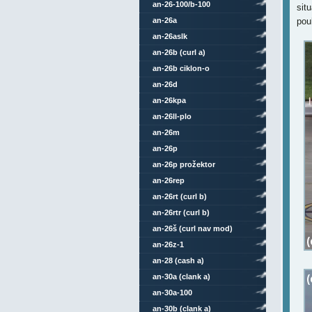
an-26-100/b-100
sit
an-26a
pou
an-26aslk
an-26b (curl a)
an-26b ciklon-o
an-26d
an-26kpa
an-26ll-plo
an-26m
an-26p
an-26p prožektor
an-26rep
an-26rt (curl b)
an-26rtr (curl b)
an-26š (curl nav mod)
an-26z-1
an-28 (cash a)
an-30a (clank a)
an-30a-100
an-30b (clank a)