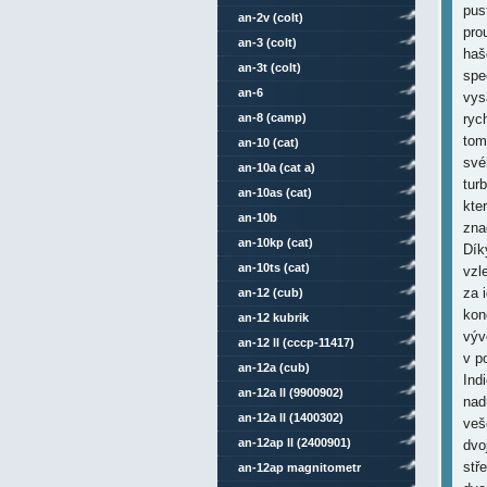
pus
an-2v (colt)
pro
an-3 (colt)
haš
an-3t (colt)
spe
an-6
vys
an-8 (camp)
ryc
tom
an-10 (cat)
své
an-10a (cat a)
tur
an-10as (cat)
kte
an-10b
zna
an-10kp (cat)
Dík
an-10ts (cat)
vzl
za 
an-12 (cub)
kon
an-12 kubrik
výv
an-12 ll (cccp-11417)
v p
an-12a (cub)
Ind
an-12a ll (9900902)
nad
an-12a ll (1400302)
veš
an-12ap ll (2400901)
dvo
stř
an-12ap magnitometr