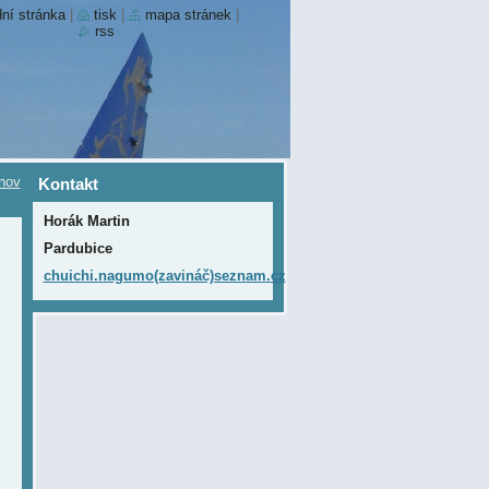
ní stránka
|
tisk
|
mapa stránek
|
rss
nov
Kontakt
Horák Martin
Pardubice
chuichi.nagumo(zavináč)seznam.cz