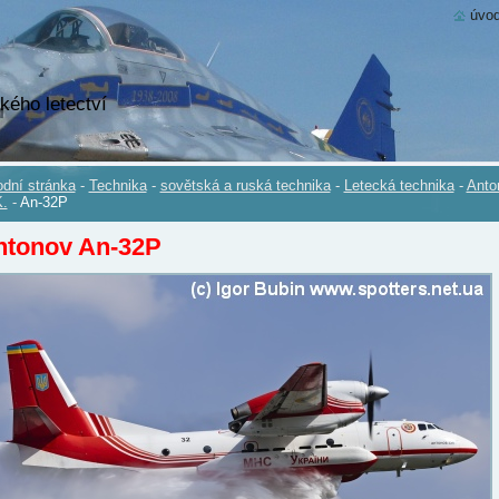
úvod
kého letectví
dní stránka
-
Technika
-
sovětská a ruská technika
-
Letecká technika
-
Anto
.
-
An-32P
ntonov An-32P