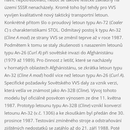
území SSSR nenacházely. Kromě toho byl tehdy pro VVS
vyvíjen kvalitativně nový taktický transportní letoun.
Konkrétně přitom šlo o proudový letoun typu An-72 (
Coaler
C
) s charakteristikami STOL. Odmítavý postoj k typu An-32
(
Cline A mod
) ze strany VVS se změnil teprve až v roce 1987.
Podmětem k tomu se staly zkušenosti s nasazením letounů
typu An-26 (
Curl A
) při sovětské invazi do Afghánistánu
(1979 až 1989). Pro činnost z letišť, které se nacházely
v hornatých oblastech Afghánistánu, se zkrátka letoun typu
An-32 (
Cline A mod
) hodil více než letoun typu An-26 (
Curl A
).
Specifické požadavky Sovětského VVS daly za vznik verzi,
která vešla ve známost jako An-32B (
Cline
). Vývoj tohoto
modelu byl oficiálně posvěcen výnosem ze dne 11. května
1987. Prototyp letounu typu An-32B (
Cline
) vznikl konverzí
letounu An-32 (v.č. 1306) a ke zkouškám byl předán dne 30.
prosince 1987. Testování zmíněného stroje a odstraňování
zjištěných nedostatků se zatáhlo až do 21. září 1988. Poté