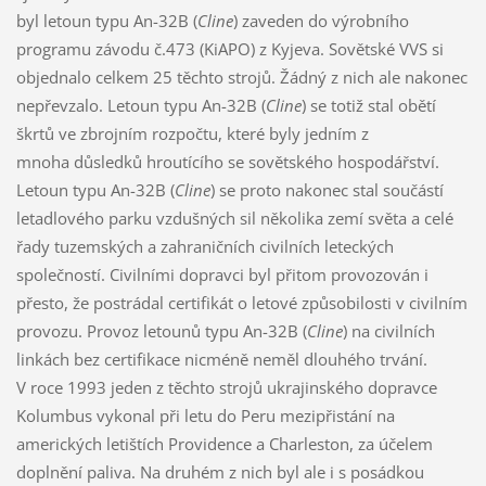
byl letoun typu An-32B (
Cline
) zaveden do výrobního
programu závodu č.473 (KiAPO) z Kyjeva. Sovětské VVS si
objednalo celkem 25 těchto strojů. Žádný z nich ale nakonec
nepřevzalo. Letoun typu An-32B (
Cline
) se totiž stal obětí
škrtů ve zbrojním rozpočtu, které byly jedním z
mnoha důsledků hroutícího se sovětského hospodářství.
Letoun typu An-32B (
Cline
) se proto nakonec stal součástí
letadlového parku vzdušných sil několika zemí světa a celé
řady tuzemských a zahraničních civilních leteckých
společností. Civilními dopravci byl přitom provozován i
přesto, že postrádal certifikát o letové způsobilosti v civilním
provozu. Provoz letounů typu An-32B (
Cline
) na civilních
linkách bez certifikace nicméně neměl dlouhého trvání.
V roce 1993 jeden z těchto strojů ukrajinského dopravce
Kolumbus vykonal při letu do Peru mezipřistání na
amerických letištích Providence a Charleston, za účelem
doplnění paliva. Na druhém z nich byl ale i s posádkou