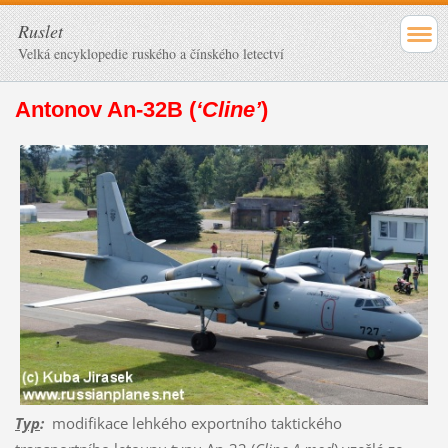
Ruslet
Velká encyklopedie ruského a čínského letectví
Antonov An-32B (
‘Cline’
)
Typ
:
modifikace lehkého exportního taktického