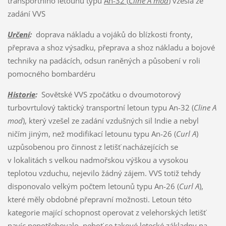
transportního letounu typu
An-32 (
Cline A mod
)
vzešlá ze
zadání VVS
Určení
:
doprava nákladu a vojáků do blízkosti fronty,
přeprava a shoz výsadku, přeprava a shoz nákladu a bojové
techniky na padácích, odsun raněných a působení v roli
pomocného bombardéru
Historie
:
Sovětské VVS zpočátku o dvoumotorový
turbovrtulový taktický transportní letoun typu An-32 (
Cline A
mod
), který vzešel ze zadání vzdušných sil Indie a nebyl
ničím jiným, než modifikací letounu typu An-26 (
Curl A
)
uzpůsobenou pro činnost z letišť nacházejících se
v lokalitách s velkou nadmořskou výškou a vysokou
teplotou vzduchu, nejevilo žádný zájem. VVS totiž tehdy
disponovalo velkým počtem letounů typu An-26 (
Curl A
),
které měly obdobné přepravní možnosti. Letoun této
kategorie mající schopnost operovat z velehorských letišť
navíc nepotřebovalo, neboť se takové letecké základny na