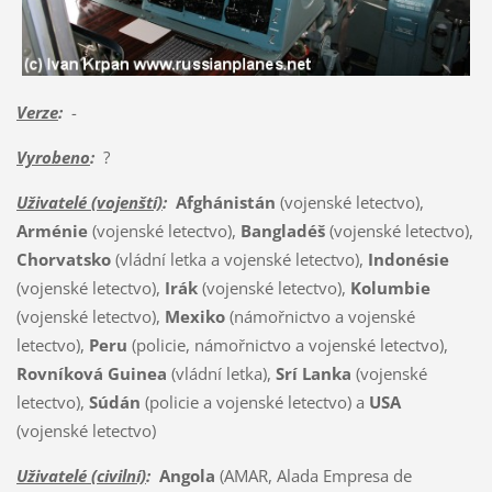
Verze
:
-
Vyrobeno
:
?
Uživatelé (vojenští)
:
Afghánistán
(vojenské letectvo),
Arménie
(vojenské letectvo),
Bangladéš
(vojenské letectvo),
Chorvatsko
(vládní letka a vojenské letectvo),
Indonésie
(vojenské letectvo),
Irák
(vojenské letectvo),
Kolumbie
(vojenské letectvo),
Mexiko
(námořnictvo a vojenské
letectvo),
Peru
(policie, námořnictvo a vojenské letectvo),
Rovníková Guinea
(vládní letka),
Srí Lanka
(vojenské
letectvo),
Súdán
(policie a vojenské letectvo) a
USA
(vojenské letectvo)
Uživatelé (civilní)
:
Angola
(AMAR, Alada Empresa de