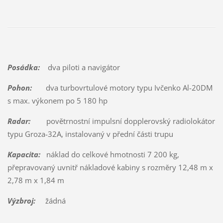
Posádka:
dva piloti a navigátor
Pohon:
dva turbovrtulové motory typu Ivčenko Al-20DM
s max. výkonem po 5 180 hp
Radar:
povětrnostní impulsní dopplerovský radiolokátor
typu Groza-32A, instalovaný v přední části trupu
Kapacita:
náklad do celkové hmotnosti 7 200 kg,
přepravovaný uvnitř nákladové kabiny s rozměry 12,48 m x
2,78 m x 1,84 m
Výzbroj:
žádná