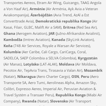
Transportes Aereos, Etram Air Wing, Guicango, TAAG Angola
a Von Haaf Air),
Arménie
(Air Arménia, Ayk Avia a Veteran
Aviakompanija),
Ázerbájdžán
(Avia Trend, AzAl a Est
Converttrade Avia),
Demokratická republika Kongo
(Air
Kasai, Filair, GLBC, Malift Air a SAM),
Eritrea
(Red Sea Air),
Ghana
(Aerogem Aviation),
JAR
(Južno-Afrikanskie Avialinii),
Kambodža
(Imtrec Aviation),
Kanada
(SkyLink Aviaton),
Keňa
(748 Air Services, Royale a Warsan Air Services),
Kolumbie
(Aer Caribe, Cali Cargo, CariCarga, Coral,
SADELCA, SAEP Colombia a SELVA Colombia),
Kyrgyzstán
(Air Manas),
Lotyšsko
(LAT-ALAK),
Moldava
(Air Moldava,
Pecotox Air, TepAvia Trans, Tirasavia a Valan Air),
Mozambik
(Natair),
Nikaragua
(Aero Charter Cargo),
OSN
,
Peru
(Aero
Transporte SA, Aero Tumi, Aerolineas Alpha, Amazon Sky,
Colibri, Expresso Aereo, Imperial Air, Peruvian Aviation &
Travel Systém a Transaer Peru),
Republika Kongo
(Miabi Air
Company),
Rwanda
(Natar),
Slovensko
(Air Transport