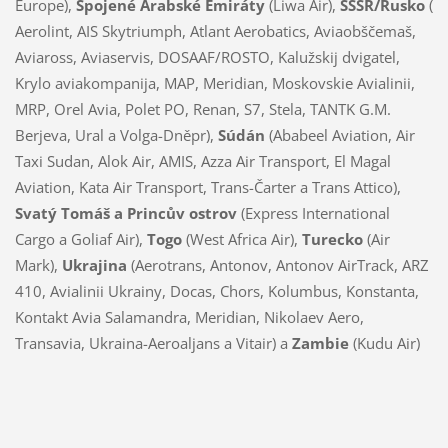
Europe),
Spojené Arabské Emiráty
(Liwa Air),
SSSR/Rusko
(
Aerolint, AIS Skytriumph, Atlant Aerobatics, Aviaobščemaš,
Aviaross, Aviaservis, DOSAAF/ROSTO, Kalužskij dvigatel,
Krylo aviakompanija, MAP, Meridian, Moskovskie Avialinii,
MRP, Orel Avia, Polet PO, Renan, S7, Stela, TANTK G.M.
Berjeva, Ural a Volga-Dněpr),
Súdán
(Ababeel Aviation, Air
Taxi Sudan, Alok Air, AMIS, Azza Air Transport, El Magal
Aviation, Kata Air Transport, Trans-Čarter a Trans Attico),
Svatý Tomáš a Princův ostrov
(Express International
Cargo a Goliaf Air),
Togo
(West Africa Air),
Turecko
(Air
Mark),
Ukrajina
(Aerotrans, Antonov, Antonov AirTrack, ARZ
410, Avialinii Ukrainy, Docas, Chors, Kolumbus, Konstanta,
Kontakt Avia Salamandra, Meridian, Nikolaev Aero,
Transavia, Ukraina-Aeroaljans a Vitair) a
Zambie
(Kudu Air)