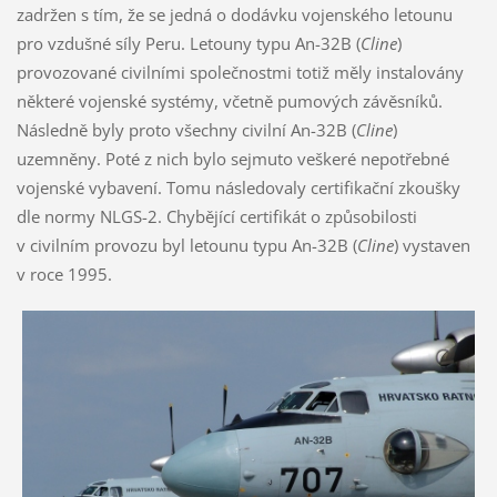
zadržen s tím, že se jedná o dodávku vojenského letounu
pro vzdušné síly Peru. Letouny typu An-32B (
Cline
)
provozované civilními společnostmi totiž měly instalovány
některé vojenské systémy, včetně pumových závěsníků.
Následně byly proto všechny civilní An-32B (
Cline
)
uzemněny. Poté z nich bylo sejmuto veškeré nepotřebné
vojenské vybavení. Tomu následovaly certifikační zkoušky
dle normy NLGS-2. Chybějící certifikát o způsobilosti
v civilním provozu byl letounu typu An-32B (
Cline
) vystaven
v roce 1995.