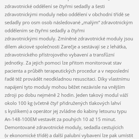
zdravotnické oddělení se čtyřmi sedadly a šesti
zdravotnickými moduly nebo oddělení v obchodní třídě se
sedadly pro osm osob následované „malým“ zdravotnickým
oddělením se čtyřmi sedadly a čtyřmi
zdravotnickými moduly. Zmíněné zdravotnické moduly jsou
dílem akciové společnosti Zarečje a sestávají se z lehátka,
zdravotnického přístrojového vybavení a transfůzní
jednotky. Za jejich pomoci lze přitom monitorovat stav
pacienta a průběh terapeutických procedur a v neposlední
řadě též provádět neodkladnou resuscitaci. Díky vlastnímu
napájení tyto moduly mohou běžet nezávisle na vnějším
zdroji po dobu nejméně 2 hodin. Jeden takový modul váží
okolo 100 kg (včetně čtyř přidružených tlakových lahví
s kyslíkem) a operátor jej zvládne do kabiny letounu typu
An-148-100EM vestavět za pouhých 10 až 15 minut.
Demontované zdravotnické moduly, sedadla cestujících
(v ekonomické třídě) a další palubní vybavení lze pak umístit