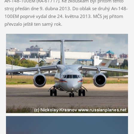
An-148-100EM (RA-61717). Ke zkouškám byl přitom tento
stroj předán dne 9. dubna 2013. Do oblak se druhý An-148-
100EM poprvé vydal dne 24. května 2013. MČS jej přitom
převzalo ještě ten samý rok.