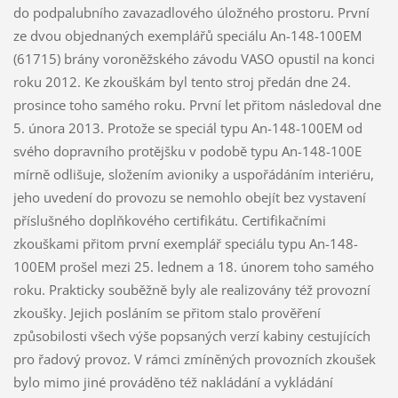
do podpalubního zavazadlového úložného prostoru. První
ze dvou objednaných exemplářů speciálu An-148-100EM
(61715) brány voroněžského závodu VASO opustil na konci
roku 2012. Ke zkouškám byl tento stroj předán dne 24.
prosince toho samého roku. První let přitom následoval dne
5. února 2013. Protože se speciál typu An-148-100EM od
svého dopravního protějšku v podobě typu An-148-100E
mírně odlišuje, složením avioniky a uspořádáním interiéru,
jeho uvedení do provozu se nemohlo obejít bez vystavení
příslušného doplňkového certifikátu. Certifikačními
zkouškami přitom první exemplář speciálu typu An-148-
100EM prošel mezi 25. lednem a 18. únorem toho samého
roku. Prakticky souběžně byly ale realizovány též provozní
zkoušky. Jejich posláním se přitom stalo prověření
způsobilosti všech výše popsaných verzí kabiny cestujících
pro řadový provoz. V rámci zmíněných provozních zkoušek
bylo mimo jiné prováděno též nakládání a vykládání