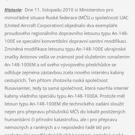
Historie
:
Dne 11. listopadu 2010 si Ministerstvo pro
mimořádné situace Ruské federace (MČS) u společnosti UAC
(United Aircraft Corporation) objednalo dva exempláře
proudového regionálního dopravního letounu typu An-148-
100E ve speciální konvertibilní dopravní-sanitní modifikaci.
Zmíněná modifikace letounu typu An-148-100E ukrajinské
značky Antonov vešla ve známost pod služebním označením
An-148-100EM a od svého vývojového předchůdce se
odlišuje zejména zástavbou zcela nového interiéru kabiny
cestujících. Ten přitom zhotovila ruská společnost
Rusaviainter, tedy ta samá společnost, která navrhla interiér
kabiny vládního speciálu typu An-148-100EA. Protože měl
letoun typu An-148-100EM dle technického zadání sloužit
nejen pro přepravu příslušníků MČS do lokalit postižených
humanitární či přírodní katastrofou, ale i pro přepravu
nemocných a raněných a v neposlední řadě též pro
poskytování neodkladné lékařské pomoci, zmíněná ruská