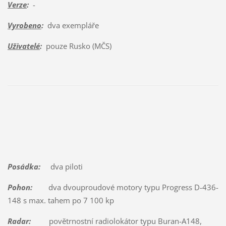
Verze
:
-
Vyrobeno
:
dva exempláře
Uživatelé
:
pouze Rusko (MČS)
Posádka:
dva piloti
Pohon:
dva dvouproudové motory typu Progress D-436-
148 s max. tahem po 7 100 kp
Radar:
povětrnostní radiolokátor typu Buran-A148,