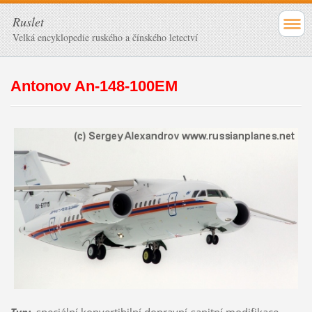
Ruslet
Velká encyklopedie ruského a čínského letectví
Antonov An-148-100EM
Typ
:
speciální konvertibilní dopravní-sanitní modifikace