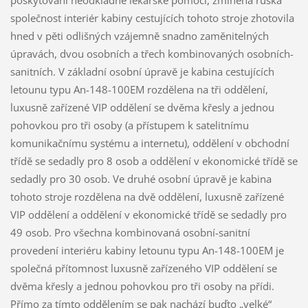
společnost interiér kabiny cestujících tohoto stroje zhotovila
hned v pěti odlišných vzájemně snadno zaměnitelných
úpravách, dvou osobních a třech kombinovaných osobních-
sanitních. V základní osobní úpravě je kabina cestujících
letounu typu An-148-100EM rozdělena na tři oddělení,
luxusně zařízené VIP oddělení se dvěma křesly a jednou
pohovkou pro tři osoby (a přístupem k satelitnímu
komunikačnímu systému a internetu), oddělení v obchodní
třídě se sedadly pro 8 osob a oddělení v ekonomické třídě se
sedadly pro 30 osob. Ve druhé osobní úpravě je kabina
tohoto stroje rozdělena na dvě oddělení, luxusně zařízené
VIP oddělení a oddělení v ekonomické třídě se sedadly pro
49 osob. Pro všechna kombinovaná osobní-sanitní
provedení interiéru kabiny letounu typu An-148-100EM je
společná přítomnost luxusně zařízeného VIP oddělení se
dvěma křesly a jednou pohovkou pro tři osoby na přídi.
Přímo za tímto oddělením se pak nachází buďto „velké“