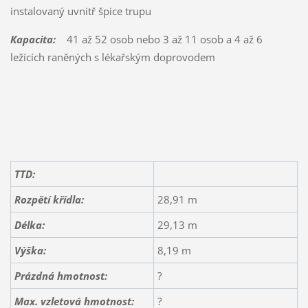
instalovaný uvnitř špice trupu
Kapacita:
41 až 52 osob nebo 3 až 11 osob a 4 až 6
ležících raněných s lékařským doprovodem
TTD:
Rozpětí křídla:
28,91 m
Délka:
29,13 m
Výška:
8,19 m
Prázdná hmotnost:
?
Max. vzletová hmotnost:
?