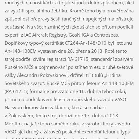
raněných na nosítkách, a to jak standardním způsobem, ale i
za využití speciálního žebříku. Kromě toho byla prověřována
způsobilost přepravy šesti raněných napojených na přístroje
současně. Na všech zmíněných zkouškách se přitom podíleli
experti z IAC Aircraft Registry, GosNIIGA a Centrospas.
Doplňkový typový certifikát CT264-An-148/D10 byl letounu
An-148-100EM vystaven dne 28. března 2013. Poté tento
stroj obdržel civilní registraci RA-61715, standardní zbarvení
Ruského MČS a pojmenování po stíhacím esu druhé světové
války Alexandru Pokryškinovi, držiteli tří titulů „Hrdina
Sovětského svazu“. Ruské MČS přitom letoun An-148-100EM
(RA-61715) formálně převzalo dne 10. dubna téhož roku,
přímo na podnikovém letišti voroněžského závodu VASO.
Na svou domovskou základnu, která se nachází
v Žukovském, tento stroj dorazil dne 17. dubna 2013.
Mezitím, na jaře toho samého roku, z výrobní linky závodu
VASO sjel druhý a zároveň poslední exemplář letounu typu