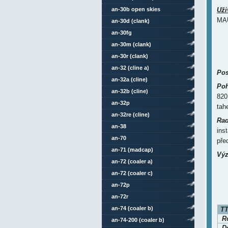
an-30b open skies
Uži
MAU
an-30d (clank)
an-30fg
an-30m (clank)
an-30r (clank)
an-32 (cline a)
Pos
an-32a (cline)
Poh
an-32b (cline)
820
an-32p
tah
an-32re (cline)
Rad
an-38
ins
an-70
pře
an-71 (madcap)
Výz
an-72 (coaler a)
an-72 (coaler c)
an-72p
an-72r
an-74 (coaler b)
TT
Ro
an-74-200 (coaler b)
D