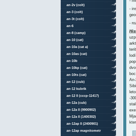
- m
an-2v (colt)
- i
an-3 (colt)
geo
an-3t (colt)
- r
an-6
His
an-8 (camp)
uzp
an-10 (cat)
ark
an-10a (cat a)
ter
an-10as (cat)
lod
an-10b
pop
dvo
an-10kp (cat)
boc
an-10ts (cat)
An-
an-12 (cub)
Sib
an-12 kubrik
let
an-12 ll (cccp-11417)
-30
an-12a (cub)
sta
an-12a ll (9900902)
exe
Mja
an-12a ll (1400302)
kte
an-12ap ll (2400901)
an-12ap magnitometr