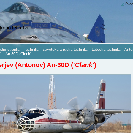
úvod
kého letectví
dní stránka
-
Technika
-
sovětská a ruská technika
-
Letecká technika
-
Anto
.
-
An-30D (Clank)
rjev (Antonov) An-30D (
‘Clank’
)