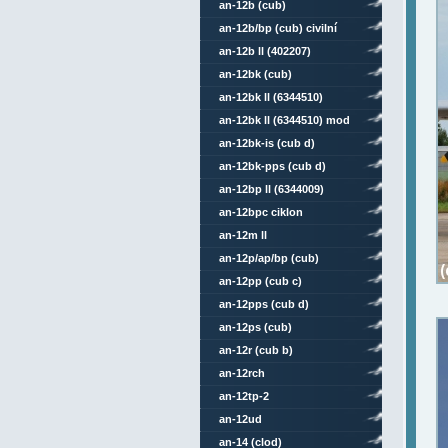
an-12b (cub)
an-12b/bp (cub) civilní
an-12b ll (402207)
an-12bk (cub)
an-12bk ll (6344510)
an-12bk ll (6344510) mod
an-12bk-is (cub d)
an-12bk-pps (cub d)
an-12bp ll (6344009)
an-12bpc ciklon
an-12m ll
an-12p/ap/bp (cub)
an-12pp (cub c)
an-12pps (cub d)
an-12ps (cub)
an-12r (cub b)
an-12rch
an-12tp-2
an-12ud
an-14 (clod)