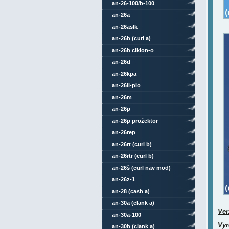
an-26-100/b-100
an-26a
an-26aslk
an-26b (curl a)
an-26b ciklon-o
an-26d
an-26kpa
an-26ll-plo
an-26m
an-26p
an-26p prožektor
an-26rep
an-26rt (curl b)
an-26rtr (curl b)
an-26š (curl nav mod)
an-26z-1
an-28 (cash a)
an-30a (clank a)
Ver
an-30a-100
Vyr
an-30b (clank a)