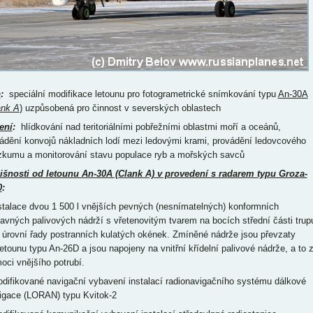
p
:
speciální modifikace letounu pro fotogrametrické snímkování typu
An-30A
ank A
)
uzpůsobená pro činnost v severských oblastech
ení
:
hlídkování nad teritoriálními pobřežními oblastmi moří a oceánů,
ádění konvojů nákladních lodí mezi ledovými krami, provádění ledovcového
zkumu a monitorování stavu populace ryb a mořských savců
išnosti od letounu An-30A (Clank A) v provedení s radarem typu Groza-
0
:
nstalace dvou 1 500 l vnějších pevných (nesnímatelných) konformních
davných palivových nádrží s vřetenovitým tvarem na bocích střední části trup
 úrovní řady postranních kulatých okének. Zmíněné nádrže jsou převzaty
letounu typu An-26D a jsou napojeny na vnitřní křídelní palivové nádrže, a to 
oci vnějšího potrubí.
odifikované navigační vybavení instalací radionavigačního systému dálkové
igace (LORAN) typu Kvitok-2