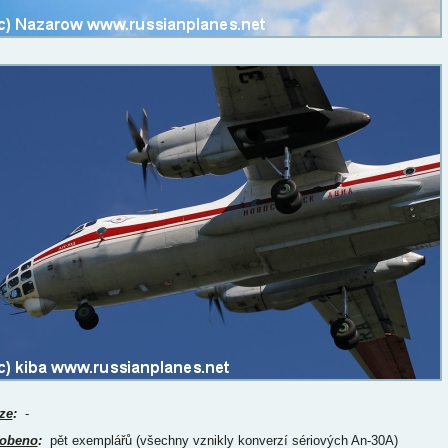
ze
:
-
obeno
:
pět exemplářů (všechny vznikly konverzí sériových An-30A)