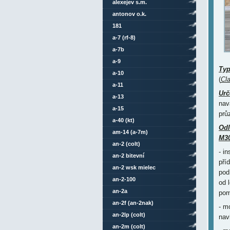
alexejev s.m.
antonov o.k.
181
a-7 (rf-8)
a-7b
a-9
Ty
a-10
(
Cl
a-11
Urč
a-13
nav
a-15
prů
a-40 (kt)
Odl
am-14 (a-7m)
M3
an-2 (colt)
- i
an-2 bitevní
pří
an-2 wsk mielec
pod
an-2-100
od 
an-2a
pom
an-2f (an-2nak)
- m
an-2lp (colt)
nav
an-2m (colt)