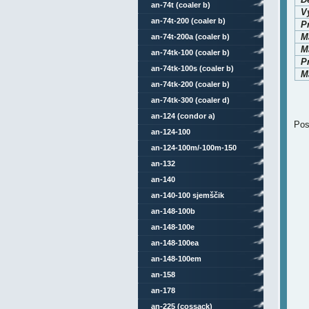
an-74t (coaler b)
V
an-74t-200 (coaler b)
P
M
an-74t-200a (coaler b)
Ma
an-74tk-100 (coaler b)
P
an-74tk-100s (coaler b)
Ma
an-74tk-200 (coaler b)
an-74tk-300 (coaler d)
an-124 (condor a)
Pos
an-124-100
an-124-100m/-100m-150
an-132
an-140
an-140-100 sjemščik
an-148-100b
an-148-100e
an-148-100ea
an-148-100em
an-158
an-178
an-225 (cossack)