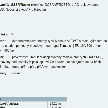
vatelé
:
SSSR/Rusko
(Aeroflot, DOSAAF/ROSTO, LIAC, Lukiaviatrans,
S, Novosibirskoe AP a Rževka)
ádka:
?
on:
dva turbovrtulové motory typu Ivčenko Al-24VT s max. výkonem po 
 hp a jeden pomocný proudový motor typu Tumanskij RU-19A-300 s max.
em 900 kp
ar:
povětrnostní impulsní dopplerovský radiolokátor typu Groza-M30,
talovaný pod nevelkým polokapkovitým krytem nacházejícím se na břichu
dní částí trupu, přímo před příďovým podvozkem
broj:
žádná
D:
zpětí křídla:
29,20 m
élka:
24,26 m