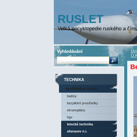
RUSLET
Velká encyklopedie ruského a číns
Vyhledávání
Úvo
O.K
Be
TECHNIKA
sovětská a ruská
technika
balóny
bezpilotní prostředky
ekranoplány
hgv
letecká technika
afanasev n.i.