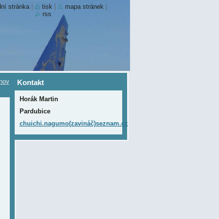
ní stránka
|
tisk
|
mapa stránek
|
rss
nov
Kontakt
Horák Martin
Pardubice
chuichi.nagumo(zavináč)seznam.cz