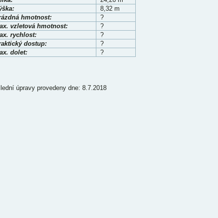
ýška:
8,32 m
rázdná hmotnost:
?
ax. vzletová hmotnost:
?
x. rychlost:
?
raktický dostup:
?
x. dolet:
?
lední úpravy provedeny dne: 8.7.2018