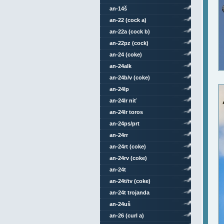
an-14š
an-22 (cock a)
an-22a (cock b)
an-22pz (cock)
an-24 (coke)
an-24alk
an-24b/v (coke)
an-24lp
an-24lr niť
an-24lr toros
an-24ps/prt
an-24rr
an-24rt (coke)
an-24rv (coke)
an-24t
an-24t/tv (coke)
an-24t trojanda
an-24uš
an-26 (curl a)