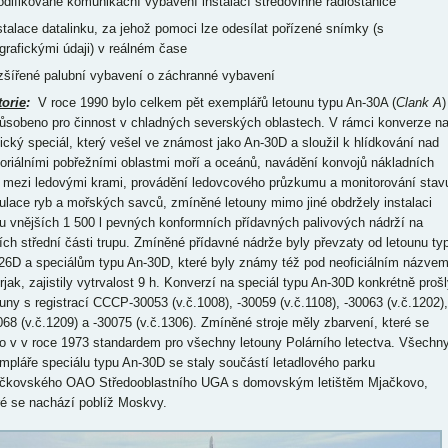
odifikované komunikační vybavení instalací středovlnné radiostanice
nstalace datalinku, za jehož pomoci lze odesílat pořízené snímky (s
grafickými údaji) v reálném čase
ozšířené palubní vybavení o záchranné vybavení
torie
:
V roce 1990 bylo celkem pět exemplářů letounu typu An-30A (
Clank A
)
ůsobeno pro činnost v chladných severských oblastech. V rámci konverze n
tický speciál, který vešel ve známost jako An-30D a sloužil k hlídkování nad
itoriálními pobřežními oblastmi moří a oceánů, navádění konvojů nákladních
í mezi ledovými krami, provádění ledovcového průzkumu a monitorování stav
ulace ryb a mořských savců, zmíněné letouny mimo jiné obdržely instalaci
u vnějších 1 500 l pevných konformních přídavných palivových nádrží na
ích střední části trupu. Zmíněné přídavné nádrže byly převzaty od letounu ty
26D a speciálům typu An-30D, které byly známy též pod neoficiálním názve
irjak, zajistily vytrvalost 9 h. Konverzí na speciál typu An-30D konkrétně prošl
ouny s registrací CCCP-30053 (v.č.1008), -30059 (v.č.1108), -30063 (v.č.1202),
068 (v.č.1209) a -30075 (v.č.1306). Zmíněné stroje měly zbarvení, které se
lo v v roce 1973 standardem pro všechny letouny Polárního letectva. Všechn
mpláře speciálu typu An-30D se staly součástí letadlového parku
čkovského OAO Středooblastního UGA s domovským letištěm Mjačkovo,
ré se nachází poblíž Moskvy.