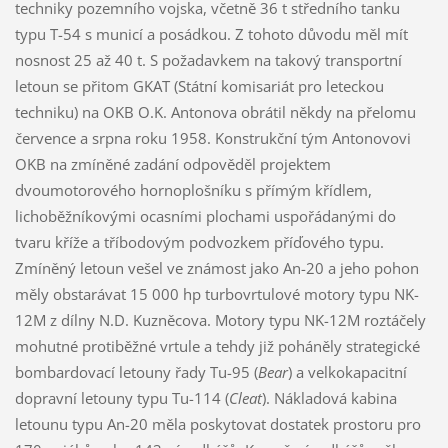
techniky pozemního vojska, včetně 36 t středního tanku
typu T-54 s municí a posádkou. Z tohoto důvodu měl mít
nosnost 25 až 40 t. S požadavkem na takový transportní
letoun se přitom GKAT (Státní komisariát pro leteckou
techniku) na OKB O.K. Antonova obrátil někdy na přelomu
července a srpna roku 1958. Konstrukční tým Antonovovi
OKB na zmíněné zadání odpověděl projektem
dvoumotorového hornoplošníku s přímým křídlem,
lichoběžníkovými ocasními plochami uspořádanými do
tvaru kříže a tříbodovým podvozkem příďového typu.
Zmíněný letoun vešel ve známost jako An-20 a jeho pohon
měly obstarávat 15 000 hp turbovrtulové motory typu NK-
12M z dílny N.D. Kuzněcova. Motory typu NK-12M roztáčely
mohutné protiběžné vrtule a tehdy již poháněly strategické
bombardovací letouny řady Tu-95 (
Bear
) a velkokapacitní
dopravní letouny typu Tu-114 (
Cleat
). Nákladová kabina
letounu typu An-20 měla poskytovat dostatek prostoru pro