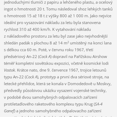
jednoduchými tlumiči z papíru a lehčeného plastu, a ocelový
ingot o hmotnosti 20 t. Tomu následoval shoz lehkých tanků
o hmotnosti 15 až 18 t z výšky 800 až 1 000 m. Jako nejvíce
ideální pro vysazování nákladu za letu byla stanovena
rychlost 310 až 400 km/h. K vytahování nákladu
z nákladového prostoru za letu byl zase jako nejvhodnější
2
shledán padák s plochou 8 až 14 m
umístěný na konci lana
s délkou cca 60 m. Poté, v červnu roku 1967, třetí
předsériový An-22 (
Cock A
) dopravil na Pařížskou Airshow
téměř kompletní sovětskou expozici, včetně kosmické lodi
Vostok
. Krátce nato, dne 9. července 1967, trojice letounů
typu An-22 (
Cock A
), prototyp a první dva sériové stroje, na
letecké přehlídce, která se konala v Domodedově u Moskvy,
předvedly působivou ukázku vysazení vojenské techniky,
v podobě dvou samohybných odpalovacích zařízení
protiletadlového raketového komplexu typu Krug (
SA-4
Ganef
) a jednoho samohybného odpalovacího zařízení