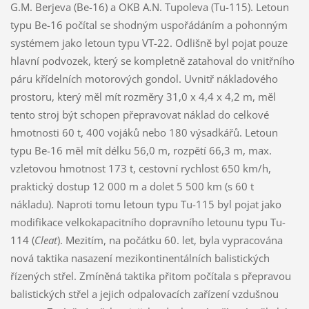
G.M. Berjeva (Be-16) a OKB A.N. Tupoleva (Tu-115). Letoun
typu Be-16 počítal se shodným uspořádáním a pohonným
systémem jako letoun typu VT-22. Odlišně byl pojat pouze
hlavní podvozek, který se kompletně zatahoval do vnitřního
páru křídelních motorových gondol. Uvnitř nákladového
prostoru, který měl mít rozměry 31,0 x 4,4 x 4,2 m, měl
tento stroj být schopen přepravovat náklad do celkové
hmotnosti 60 t, 400 vojáků nebo 180 výsadkářů. Letoun
typu Be-16 měl mít délku 56,0 m, rozpětí 66,3 m, max.
vzletovou hmotnost 173 t, cestovní rychlost 650 km/h,
praktický dostup 12 000 m a dolet 5 500 km (s 60 t
nákladu). Naproti tomu letoun typu Tu-115 byl pojat jako
modifikace velkokapacitního dopravního letounu typu Tu-
114 (
Cleat
). Mezitím, na počátku 60. let, byla vypracována
nová taktika nasazení mezikontinentálních balistických
řízených střel. Zmíněná taktika přitom počítala s přepravou
balistických střel a jejich odpalovacích zařízení vzdušnou