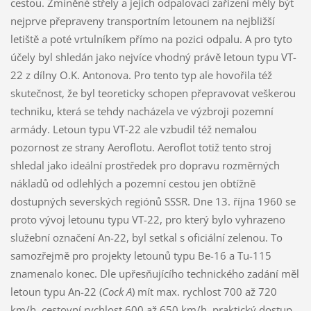
cestou. Zmíněné střely a jejich odpalovací zařízení měly být
nejprve přepraveny transportním letounem na nejbližší
letiště a poté vrtulníkem přímo na pozici odpalu. A pro tyto
účely byl shledán jako nejvíce vhodný právě letoun typu VT-
22 z dílny O.K. Antonova. Pro tento typ ale hovořila též
skutečnost, že byl teoreticky schopen přepravovat veškerou
techniku, která se tehdy nacházela ve výzbroji pozemní
armády. Letoun typu VT-22 ale vzbudil též nemalou
pozornost ze strany Aeroflotu. Aeroflot totiž tento stroj
shledal jako ideální prostředek pro dopravu rozměrných
nákladů od odlehlých a pozemní cestou jen obtížně
dostupných severských regiónů SSSR. Dne 13. října 1960 se
proto vývoj letounu typu VT-22, pro který bylo vyhrazeno
služební označení An-22, byl setkal s oficiální zelenou. To
samozřejmě pro projekty letounů typu Be-16 a Tu-115
znamenalo konec. Dle upřesňujícího technického zadání měl
letoun typu An-22 (
Cock A
) mít max. rychlost 700 až 720
km/h, cestovní rychlost 600 až 650 km/h, praktický dostup