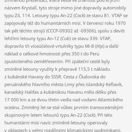
zmíněnou prezentaci, která vešla ve známost pod krycím
názvem Krystall, tyto stroje mimo jiné dopravily automobily
typu ZIL 114. Letouny typu An-22 (
Cock
) ze stavu 81. VTAP se
zapojovaly též do humanitárních misí. V červenci roku 1970
tak pět těchto strojů (CCCP-09302 až -09306), spolu s devíti
lehčími letouny typu An-12 (
Cub
) ze stavu 339. VTAP,
dopravilo tři víceúčelové vrtulníky typu Mi-8 (
Hip
) a další
náklad o celkové hmotnosti přes 350 t do Peru
zpustošeného zemětřesením. Při zpáteční cestě byly
zmíněné letouny využity k přepravě 115,5 t nákladu
z kubánské Havany do SSSR. Cesta z Čkalovska do
peruánského hlavního města Limy přes islandský Keflavik,
kanadský Halifax a kubánskou Havanu měla délku přes
17 000 km a ze dvou třetin vedla nad vodami Atlantického
oceánu. Zmíněný let se stal vůbec prvním transoceánským
skupinovým letem letounů typu An-22 (
Cock
). Při této
humanitární misi navíc zmíněné letouny operovaly
v oblastech s velmi rozdílnými klimatickými podmínkami.