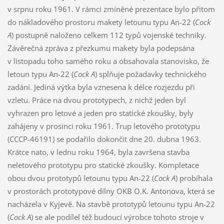
v srpnu roku 1961. V rámci zmíněné prezentace bylo přitom
do nákladového prostoru makety letounu typu An-22 (
Cock
A
) postupně naloženo celkem 112 typů vojenské techniky.
Závěrečná zpráva z přezkumu makety byla podepsána
v listopadu toho samého roku a obsahovala stanovisko, že
letoun typu An-22 (
Cock A
) splňuje požadavky technického
zadání. Jediná výtka byla vznesena k délce rozjezdu při
vzletu. Práce na dvou prototypech, z nichž jeden byl
vyhrazen pro letové a jeden pro statické zkoušky, byly
zahájeny v prosinci roku 1961. Trup letového prototypu
(CCCP-46191) se podařilo dokončit dne 20. dubna 1963.
Krátce nato, v lednu roku 1964, byla završena stavba
neletového prototypu pro statické zkoušky. Kompletace
obou dvou prototypů letounu typu An-22 (
Cock A
) probíhala
v prostorách prototypové dílny OKB O.K. Antonova, která se
nacházela v Kyjevě. Na stavbě prototypů letounu typu An-22
(
Cock A
) se ale podílel též budoucí výrobce tohoto stroje v