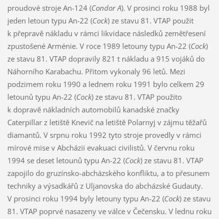
proudové stroje An-124 (
Condor A
). V prosinci roku 1988 byl
jeden letoun typu An-22 (
Cock
) ze stavu 81. VTAP použit
k přepravě nákladu v rámci likvidace následků zemětřesení
zpustošené Arménie. V roce 1989 letouny typu An-22 (
Cock
)
ze stavu 81. VTAP dopravily 821 t nákladu a 915 vojáků do
Náhorního Karabachu. Přitom vykonaly 96 letů. Mezi
podzimem roku 1990 a lednem roku 1991 bylo celkem 29
letounů typu An-22 (
Cock
) ze stavu 81. VTAP použito
k dopravě nákladních automobilů kanadské značky
Caterpillar z letiště Knevič na letiště Polarnyj v zájmu těžařů
diamantů. V srpnu roku 1992 tyto stroje provedly v rámci
mírové mise v Abcházii evakuaci civilistů. V červnu roku
1994 se deset letounů typu An-22 (
Cock
) ze stavu 81. VTAP
zapojilo do gruzínsko-abcházského konfliktu, a to přesunem
techniky a výsadkářů z Uljanovska do abcházské Gudauty.
V prosinci roku 1994 byly letouny typu An-22 (
Cock
) ze stavu
81. VTAP poprvé nasazeny ve válce v Čečensku. V lednu roku