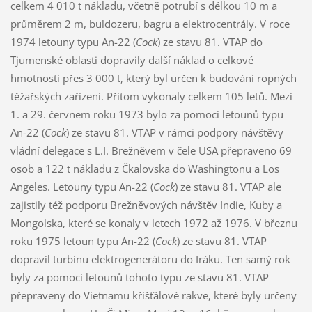
celkem 4 010 t nákladu, včetně potrubí s délkou 10 m a
průměrem 2 m, buldozeru, bagru a elektrocentrály. V roce
1974 letouny typu An-22 (
Cock
) ze stavu 81. VTAP do
Tjumenské oblasti dopravily další náklad o celkové
hmotnosti přes 3 000 t, který byl určen k budování ropných
těžařských zařízení. Přitom vykonaly celkem 105 letů. Mezi
1. a 29. červnem roku 1973 bylo za pomoci letounů typu
An-22 (
Cock
) ze stavu 81. VTAP v rámci podpory návštěvy
vládní delegace s L.I. Brežněvem v čele USA přepraveno 69
osob a 122 t nákladu z Čkalovska do Washingtonu a Los
Angeles. Letouny typu An-22 (
Cock
) ze stavu 81. VTAP ale
zajistily též podporu Brežněvových návštěv Indie, Kuby a
Mongolska, které se konaly v letech 1972 až 1976. V březnu
roku 1975 letoun typu An-22 (
Cock
) ze stavu 81. VTAP
dopravil turbínu elektrogenerátoru do Iráku. Ten samý rok
byly za pomoci letounů tohoto typu ze stavu 81. VTAP
přepraveny do Vietnamu křišťálové rakve, které byly určeny