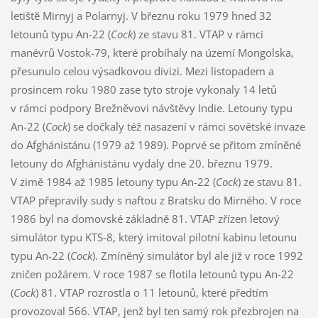
letiště Mirnyj a Polarnyj. V březnu roku 1979 hned 32
letounů typu An-22 (
Cock
) ze stavu 81. VTAP v rámci
manévrů Vostok-79, které probíhaly na území Mongolska,
přesunulo celou výsadkovou divizi. Mezi listopadem a
prosincem roku 1980 zase tyto stroje vykonaly 14 letů
v rámci podpory Brežněvovi návštěvy Indie. Letouny typu
An-22 (
Cock
) se dočkaly též nasazení v rámci sovětské invaze
do Afghánistánu (1979 až 1989). Poprvé se přitom zmíněné
letouny do Afghánistánu vydaly dne 20. březnu 1979.
V zimě 1984 až 1985 letouny typu An-22 (
Cock
) ze stavu 81.
VTAP přepravily sudy s naftou z Bratsku do Mirného. V roce
1986 byl na domovské základně 81. VTAP zřízen letový
simulátor typu KTS-8, který imitoval pilotní kabinu letounu
typu An-22 (
Cock
). Zmíněný simulátor byl ale již v roce 1992
zničen požárem. V roce 1987 se flotila letounů typu An-22
(
Cock
) 81. VTAP rozrostla o 11 letounů, které předtím
provozoval 566. VTAP, jenž byl ten samý rok přezbrojen na