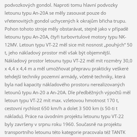
podvozkových gondol. Naproti tomu hlavní podvozky
letounu typu An-20A se měly zasouvat pouze do
vřetenovitých gondol uchycených k okrajům břicha trupu.
Pohon tohoto stroje měly obstarávat, stejně jako v případě
letounu typu An-20A, čtyři turbovrtulové motory typu NK-
12MV. Letoun typu VT-22 měl sice mít nosnost „pouhých“ 50
t, jeho nákladový prostor měl však být objemnější.
Nákladový prostor letounu typu VT-22 měl mít rozměry 30,0
x 4,4 x 4,4 m a měl umožňovat přepravu prakticky veškeré
tehdejší techniky pozemní armády, včetně techniky, která
byla nad kapacity nákladového prostoru nerealizovaných
letounů typu An-20 a An-20A. Dle předběžných výpočtů měl
letoun typu VT-22 mít max. vzletovou hmotnost 170 t,
cestovní rychlost 650 km/h a dolet 3 500 km (s 50-ti t
nákladu). Práce na úvodním projektu letounu typu VT-22
byly završeny v srpnu roku 1960. Současně na projektu
transportního letounu této kategorie pracovala též TANTK