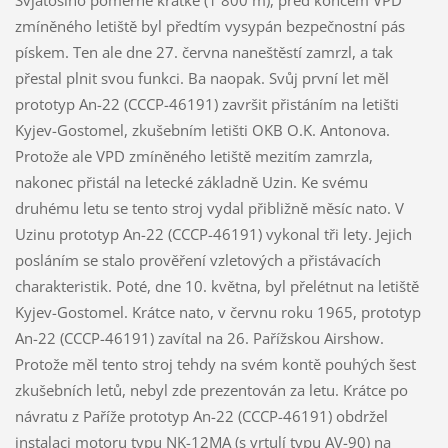
Svjatošino poměrně krátké (1 800 m), před koncem VPD
zmíněného letiště byl předtím vysypán bezpečnostní pás
pískem. Ten ale dne 27. června naneštěstí zamrzl, a tak
přestal plnit svou funkci. Ba naopak. Svůj první let měl
prototyp An-22 (CCCP-46191) završit přistáním na letišti
Kyjev-Gostomel, zkušebním letišti OKB O.K. Antonova.
Protože ale VPD zmíněného letiště mezitím zamrzla,
nakonec přistál na letecké základně Uzin. Ke svému
druhému letu se tento stroj vydal přibližně měsíc nato. V
Uzinu prototyp An-22 (CCCP-46191) vykonal tři lety. Jejich
posláním se stalo prověření vzletových a přistávacích
charakteristik. Poté, dne 10. května, byl přelétnut na letiště
Kyjev-Gostomel. Krátce nato, v červnu roku 1965, prototyp
An-22 (CCCP-46191) zavítal na 26. Pařížskou Airshow.
Protože měl tento stroj tehdy na svém kontě pouhých šest
zkušebních letů, nebyl zde prezentován za letu. Krátce po
návratu z Paříže prototyp An-22 (CCCP-46191) obdržel
instalaci motoru typu NK-12MA (s vrtulí typu AV-90) na