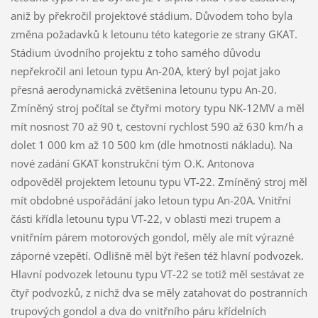
aniž by překročil projektové stádium. Důvodem toho byla
změna požadavků k letounu této kategorie ze strany GKAT.
Stádium úvodního projektu z toho samého důvodu
nepřekročil ani letoun typu An-20A, který byl pojat jako
přesná aerodynamická zvětšenina letounu typu An-20.
Zmíněný stroj počítal se čtyřmi motory typu NK-12MV a měl
mít nosnost 70 až 90 t, cestovní rychlost 590 až 630 km/h a
dolet 1 000 km až 10 500 km (dle hmotnosti nákladu). Na
nové zadání GKAT konstrukční tým O.K. Antonova
odpověděl projektem letounu typu VT-22. Zmíněný stroj měl
mít obdobné uspořádání jako letoun typu An-20A. Vnitřní
části křídla letounu typu VT-22, v oblasti mezi trupem a
vnitřním párem motorových gondol, měly ale mít výrazné
záporné vzepětí. Odlišně měl být řešen též hlavní podvozek.
Hlavní podvozek letounu typu VT-22 se totiž měl sestávat ze
čtyř podvozků, z nichž dva se měly zatahovat do postranních
trupových gondol a dva do vnitřního páru křídelních