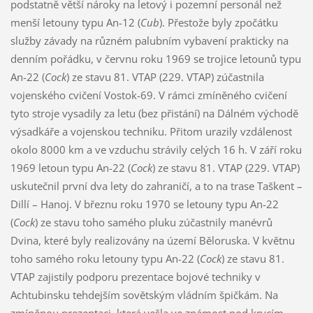
podstatně větší nároky na letový i pozemní personál než
menší letouny typu An-12 (
Cub
). Přestože byly zpočátku
služby závady na různém palubním vybavení prakticky na
denním pořádku, v červnu roku 1969 se trojice letounů typu
An-22 (
Cock
) ze stavu 81. VTAP (229. VTAP) zúčastnila
vojenského cvičení Vostok-69. V rámci zmíněného cvičení
tyto stroje vysadily za letu (bez přistání) na Dálném východě
výsadkáře a vojenskou techniku. Přitom urazily vzdálenost
okolo 8000 km a ve vzduchu strávily celých 16 h. V září roku
1969 letoun typu An-22 (
Cock
) ze stavu 81. VTAP (229. VTAP)
uskutečnil první dva lety do zahraničí, a to na trase Taškent –
Dillí – Hanoj. V březnu roku 1970 se letouny typu An-22
(
Cock
) ze stavu toho samého pluku zúčastnily manévrů
Dvina, které byly realizovány na území Běloruska. V květnu
toho samého roku letouny typu An-22 (
Cock
) ze stavu 81.
VTAP zajistily podporu prezentace bojové techniky v
Achtubinsku tehdejším sovětským vládním špičkám. Na