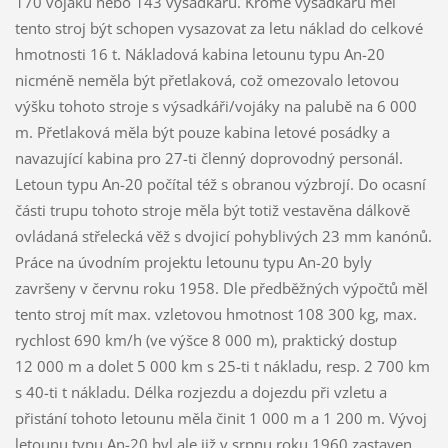
170 vojáků nebo 143 výsadkářů. Kromě výsadkářů měl
tento stroj být schopen vysazovat za letu náklad do celkové
hmotnosti 16 t. Nákladová kabina letounu typu An-20
nicméně neměla být přetlaková, což omezovalo letovou
výšku tohoto stroje s výsadkáři/vojáky na palubě na 6 000
m. Přetlaková měla být pouze kabina letové posádky a
navazující kabina pro 27-ti členný doprovodný personál.
Letoun typu An-20 počítal též s obranou výzbrojí. Do ocasní
části trupu tohoto stroje měla být totiž vestavěna dálkově
ovládaná střelecká věž s dvojicí pohyblivých 23 mm kanónů.
Práce na úvodním projektu letounu typu An-20 byly
završeny v červnu roku 1958. Dle předběžných výpočtů měl
tento stroj mít max. vzletovou hmotnost 108 300 kg, max.
rychlost 690 km/h (ve výšce 8 000 m), praktický dostup
12 000 m a dolet 5 000 km s 25-ti t nákladu, resp. 2 700 km
s 40-ti t nákladu. Délka rozjezdu a dojezdu při vzletu a
přistání tohoto letounu měla činit 1 000 m a 1 200 m. Vývoj
letounu typu An-20 byl ale již v srpnu roku 1960 zastaven,