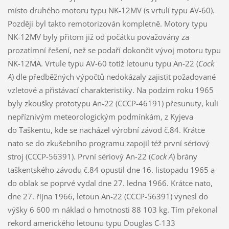
místo druhého motoru typu NK-12MV (s vrtulí typu AV-60).
Později byl takto remotorizován kompletně. Motory typu
NK-12MV byly přitom již od počátku považovány za
prozatímní řešení, než se podaří dokončit vývoj motoru typu
NK-12MA. Vrtule typu AV-60 totiž letounu typu An-22 (
Cock
A
) dle předběžných výpočtů nedokázaly zajistit požadované
vzletové a přistávací charakteristiky. Na podzim roku 1965
byly zkoušky prototypu An-22 (CCCP-46191) přesunuty, kuli
nepříznivým meteorologickým podmínkám, z Kyjeva
do Taškentu, kde se nacházel výrobní závod č.84. Krátce
nato se do zkušebního programu zapojil též první sériový
stroj (CCCP-56391). První sériový An-22 (
Cock A
) brány
taškentského závodu č.84 opustil dne 16. listopadu 1965 a
do oblak se poprvé vydal dne 27. ledna 1966. Krátce nato,
dne 27. října 1966, letoun An-22 (CCCP-56391) vynesl do
výšky 6 600 m náklad o hmotnosti 88 103 kg. Tím překonal
rekord amerického letounu typu Douglas C-133