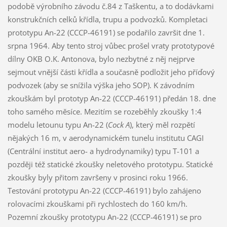
podobě výrobního závodu č.84 z Taškentu, a to dodávkami
konstrukčních celků křídla, trupu a podvozků. Kompletaci
prototypu An-22 (CCCP-46191) se podařilo završit dne 1.
srpna 1964. Aby tento stroj vůbec prošel vraty prototypové
dílny OKB O.K. Antonova, bylo nezbytné z něj nejprve
sejmout vnější části křídla a současně podložit jeho příďový
podvozek (aby se snížila výška jeho SOP). K závodním
zkouškám byl prototyp An-22 (CCCP-46191) předán 18. dne
toho samého měsíce. Mezitím se rozeběhly zkoušky 1:4
modelu letounu typu An-22 (
Cock A
), který měl rozpětí
nějakých 16 m, v aerodynamickém tunelu institutu CAGI
(Centrální institut aero- a hydrodynamiky) typu T-101 a
později též statické zkoušky neletového prototypu. Statické
zkoušky byly přitom završeny v prosinci roku 1966.
Testování prototypu An-22 (CCCP-46191) bylo zahájeno
rolovacími zkouškami při rychlostech do 160 km/h.
Pozemní zkoušky prototypu An-22 (CCCP-46191) se pro