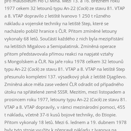
pro mausoleum Ho Či Mina. Mezi 13. a 16. březnem roku
1977 cekem 32 letounů typu An-22 (
Cock
) ze stavu 81. VTAP
a 8. VTAP dopravilo z letiště Ivanovo 1 250 t různého
nákladu a vojenské techniky na letiště Step, které se
nacházelo poblíž hranice s ČLR. Přitom zmíněné letouny
vykonaly 68 letů. Součástí každého z nich byla mezipřistání
na letištích Migalovo a Semipalatinsk. Zmíněná operace
přitom představovala přímou reakci na napjaté vztahy
s Mongolskem a ČLR. Na jaře roku 1978 celkem 32 letounů
typu An-22 (
Cock
) ze stavu 81. VTAP a 8. VTAP na letiště Step
přesunulo kompletní 137. výsadkový pluk z letiště Djagilevo.
Zmíněná akce měla zase vedení ČLR odradit od případného
útoku na spřátelené země SSSR. Mezitím, mezi listopadem a
prosincem roku 1977, letouny typu An-22 (
Cock
) ze stavu 81.
VTAP a 8. VTAP dopravily, v rámci mezinárodní pomoci, 455
t nákladu, včetně 37-ti kusů bojové techniky, do Etiopie.
Přitom vykonaly 18 letů. Mezi 6. lednem a 19. dubnem 1978
byly tyto stroje využity k přepravě nákladu z Ivanova na