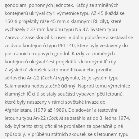
gondolami pohonných jednotek. Každý ze zmíněných
kontejnerů ukrýval čtyři výmetnice typu AZ-45 (každá se
150-ti projektily ráže 45 mm s klamnými RL cíly), které
vycházely z 37 mm kanónu typu NS-37. Systém typu
Zarevo-2 zase sloužil k rušení v dolní polosféře a sestával se
ze dvou kontejnerů typu PPI-140, které byly vestavěny do
postranních trupových gondol. Každý ze zmíněných
kontejnerů ukrýval šest projektilů s klamnými IČ cíly.
Z výsledků zkoušek takto modifikovaného prvního
sériového An-22 (
Cock A
) vyplynulo, že je systém typu
Salamandra nedostatečně účinný. Naproti tomu výmetnice
klamných IČ cílů se staly součástí vybavení pěti letounů,
které byly nasazeny v rámci sovětské invaze do
Afghánistánu (1979 až 1989). Dolaďování a testování
letounu typu An-22 (
Cock A
) se zatáhlo až do 3. ledna 1974,
kdy byl tento stroj oficiálně prohlášen za operačně plně
způsobilý. V průběhu státních zkoušek se s letounem typu