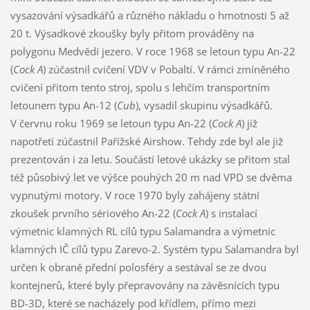
vysazování výsadkářů a různého nákladu o hmotnosti 5 až
20 t. Výsadkové zkoušky byly přitom prováděny na
polygonu Medvědí jezero. V roce 1968 se letoun typu An-22
(
Cock A
) zúčastnil cvičení VDV v Pobaltí. V rámci zmíněného
cvičení přitom tento stroj, spolu s lehčím transportním
letounem typu An-12 (
Cub
), vysadil skupinu výsadkářů.
V červnu roku 1969 se letoun typu An-22 (
Cock A
) již
napotřetí zúčastnil Pařížské Airshow. Tehdy zde byl ale již
prezentován i za letu. Součástí letové ukázky se přitom stal
též působivý let ve výšce pouhých 20 m nad VPD se dvěma
vypnutými motory. V roce 1970 byly zahájeny státní
zkoušek prvního sériového An-22 (
Cock A
) s instalací
výmetnic klamných RL cílů typu Salamandra a výmetnic
klamných IČ cílů typu Zarevo-2. Systém typu Salamandra byl
určen k obraně přední polosféry a sestával se ze dvou
kontejnerů, které byly přepravovány na závěsnících typu
BD-3D, které se nacházely pod křídlem, přímo mezi