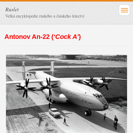
Ruslet
Velká encyklopedie ruského a čínského letectví
Antonov An-22 (
‘Cock A’
)