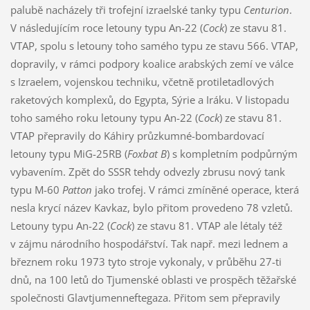
palubě nacházely tři trofejní izraelské tanky typu
Centurion
.
V následujícím roce letouny typu An-22 (
Cock
) ze stavu 81.
VTAP, spolu s letouny toho samého typu ze stavu 566. VTAP,
dopravily, v rámci podpory koalice arabských zemí ve válce
s Izraelem, vojenskou techniku, včetně protiletadlových
raketových komplexů, do Egypta, Sýrie a Iráku. V listopadu
toho samého roku letouny typu An-22 (
Cock
) ze stavu 81.
VTAP přepravily do Káhiry průzkumné-bombardovací
letouny typu MiG-25RB (
Foxbat B
) s kompletním podpůrným
vybavením. Zpět do SSSR tehdy odvezly zbrusu nový tank
typu M-60
Patton
jako trofej. V rámci zmíněné operace, která
nesla krycí název Kavkaz, bylo přitom provedeno 78 vzletů.
Letouny typu An-22 (
Cock
) ze stavu 81. VTAP ale létaly též
v zájmu národního hospodářství. Tak např. mezi lednem a
březnem roku 1973 tyto stroje vykonaly, v průběhu 27-ti
dnů, na 100 letů do Tjumenské oblasti ve prospěch těžařské
společnosti Glavtjumenneftegaza. Přitom sem přepravily