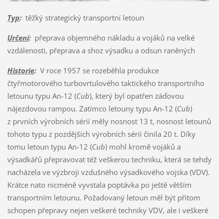
Typ
:
těžký strategický transportní letoun
Určení
:
přeprava objemného nákladu a vojáků na velké
vzdálenosti, přeprava a shoz výsadku a odsun raněných
Historie
:
V roce 1957 se rozeběhla produkce
čtyřmotorového turbovrtulového taktického transportního
letounu typu An-12 (
Cub
), který byl opatřen záďovou
nájezdovou rampou. Zatímco letouny typu An-12 (
Cub
)
z prvních výrobních sérií měly nosnost 13 t, nosnost letounů
tohoto typu z pozdějších výrobních sérií činila 20 t. Díky
tomu letoun typu An-12 (
Cub
) mohl kromě vojáků a
výsadkářů přepravovat též veškerou techniku, která se tehdy
nacházela ve výzbroji vzdušného výsadkového vojska (VDV).
Krátce nato nicméně vyvstala poptávka po ještě větším
transportním letounu. Požadovaný letoun měl být přitom
schopen přepravy nejen veškeré techniky VDV, ale i veškeré