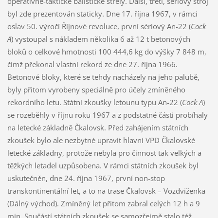
operativně-taktické balistické střely. Další, třetí, sériový stroj
byl zde prezentován staticky. Dne 17. října 1967, v rámci
oslav 50. výročí Říjnové revoluce, první sériový An-22 (
Cock
A
) vystoupal s nákladem několika 6 až 12 t betonových
bloků o celkové hmotnosti 100 444,6 kg do výšky 7 848 m,
čímž překonal vlastní rekord ze dne 27. října 1966.
Betonové bloky, které se tehdy nacházely na jeho palubě,
byly přitom vyrobeny speciálně pro účely zmíněného
rekordního letu. Státní zkoušky letounu typu An-22 (
Cock A
)
se rozeběhly v říjnu roku 1967 a z podstatné části probíhaly
na letecké základně Čkalovsk. Před zahájením státních
zkoušek bylo ale nezbytné upravit hlavní VPD Čkalovské
letecké základny, protože nebyla pro činnost tak velkých a
těžkých letadel uzpůsobena. V rámci státních zkoušek byl
uskutečněn, dne 24. října 1967, první non-stop
transkontinentální let, a to na trase Čkalovsk – Vozdviženka
(Dálný východ). Zmíněný let přitom zabral celých 12 h a 9
min. Součástí státních zkoušek se samozřejmě stalo též