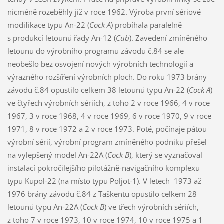
nicméně rozeběhly již v roce 1962. Výroba první sériové
modifikace typu An-22 (
Cock A
) probíhala paralelně
s produkcí letounů řady An-12 (
Cub
). Zavedení zmíněného
letounu do výrobního programu závodu č.84 se ale
neobešlo bez osvojení nových výrobních technologií a
výrazného rozšíření výrobních ploch. Do roku 1973 brány
závodu č.84 opustilo celkem 38 letounů typu An-22 (
Cock A
)
ve čtyřech výrobních sériích, z toho 2 v roce 1966, 4 v roce
1967, 3 v roce 1968, 4 v roce 1969, 6 v roce 1970, 9 v roce
1971, 8 v roce 1972 a 2 v roce 1973. Poté, počínaje pátou
výrobní sérií, výrobní program zmíněného podniku přešel
na vylepšený model An-22A (
Cock B
), který se vyznačoval
instalací pokročilejšího pilotážně-navigačního komplexu
typu Kupol-22 (na místo typu Poljot-1). V letech 1973 až
1976 brány závodu č.84 z Taškentu opustilo celkem 28
letounů typu An-22A (
Cock B
) ve třech výrobních sériích,
z toho 7 v roce 1973, 10 v roce 1974, 10 v roce 1975 a 1