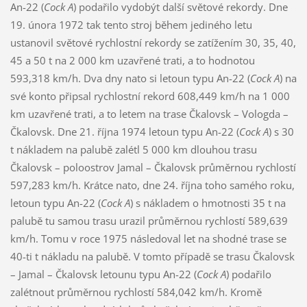
An-22 (
Cock A
) podařilo vydobýt další světové rekordy. Dne
19. února 1972 tak tento stroj během jediného letu
ustanovil světové rychlostní rekordy se zatížením 30, 35, 40,
45 a 50 t na 2 000 km uzavřené trati, a to hodnotou
593,318 km/h. Dva dny nato si letoun typu An-22 (
Cock A
) na
své konto připsal rychlostní rekord 608,449 km/h na 1 000
km uzavřené trati, a to letem na trase Čkalovsk – Vologda –
Čkalovsk. Dne 21. října 1974 letoun typu An-22 (
Cock A
) s 30
t nákladem na palubě zalétl 5 000 km dlouhou trasu
Čkalovsk – poloostrov Jamal – Čkalovsk průměrnou rychlostí
597,283 km/h. Krátce nato, dne 24. října toho samého roku,
letoun typu An-22 (
Cock A
) s nákladem o hmotnosti 35 t na
palubě tu samou trasu urazil průměrnou rychlostí 589,639
km/h. Tomu v roce 1975 následoval let na shodné trase se
40-ti t nákladu na palubě. V tomto případě se trasu Čkalovsk
– Jamal – Čkalovsk letounu typu An-22 (
Cock A
) podařilo
zalétnout průměrnou rychlostí 584,042 km/h. Kromě