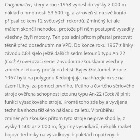
Cargomaster
, který v roce 1958 vynesl do výšky 2 000 m
náklad o hmotnosti 53 500 kg, a zároveň si na své konto
připsal celkem 12 světových rekordů. Zmíněný let ale
málem skončil nehodou, protože při něm postupně vysadily
všechny čtyři motory. Ten poslední přitom přestal pracovat
těsně před dosednutím na VPD. Do konce roku 1967 z linky
závodu č.84 sjelo ještě dalších sedm letounů typu An-22
(
Cock A
) ověřovací série. Závodními zkouškami všechny
zmíněné letouny prošly na letišti Kyjev-Gostomel. V roce
1967 byla na polygonu Kedanjnjaja, nacházejícím se na
území Litvy, za pomoci prvního, třetího a čtvrtého sériového
stroje ověřena schopnost letounu typu An-22 (
Cock A
) plnit
funkci výsadkového stroje. Kromě toho zde byla vyvíjena
technika shozu těžkého nákladu za letu. V průběhu
zmíněných zkoušek přitom tyto stroje nejprve shodily, z
výšky 1 500 až 2 000 m, figuríny výsadkářů, několik maket
bojové techniky na výsadkových paletách opatřených