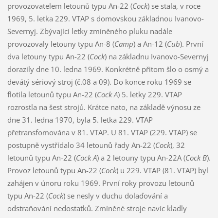
provozovatelem letounů typu An-22 (
Cock
) se stala, v roce
1969, 5. letka 229. VTAP s domovskou základnou Ivanovo-
Severnyj. Zbývající letky zmíněného pluku nadále
provozovaly letouny typu An-8 (
Camp
) a An-12 (
Cub
). První
dva letouny typu An-22 (
Cock
) na základnu Ivanovo-Severnyj
dorazily dne 10. ledna 1969. Konkrétně přitom šlo o osmý a
devátý sériový stroj (č.08 a 09). Do konce roku 1969 se
flotila letounů typu An-22 (
Cock A
) 5. letky 229. VTAP
rozrostla na šest strojů. Krátce nato, na základě výnosu ze
dne 31. ledna 1970, byla 5. letka 229. VTAP
přetransfomována v 81. VTAP. U 81. VTAP (229. VTAP) se
postupně vystřídalo 34 letounů řady An-22 (
Cock
), 32
letounů typu An-22 (
Cock A
) a 2 letouny typu An-22A (
Cock B
).
Provoz letounů typu An-22 (
Cock
) u 229. VTAP (81. VTAP) byl
zahájen v únoru roku 1969. První roky provozu letounů
typu An-22 (
Cock
) se nesly v duchu dolaďování a
odstraňování nedostatků. Zmíněné stroje navíc kladly