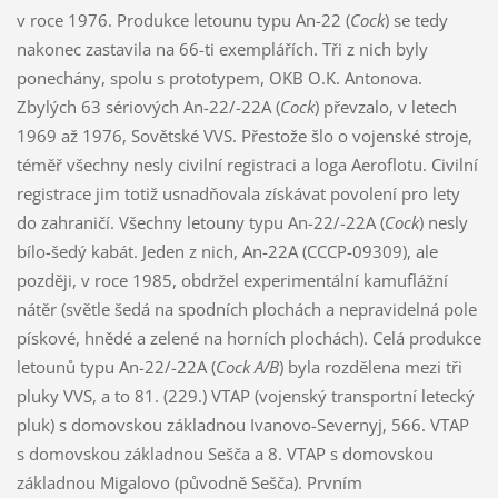
v roce 1976. Produkce letounu typu An-22 (
Cock
) se tedy
nakonec zastavila na 66-ti exemplářích. Tři z nich byly
ponechány, spolu s prototypem, OKB O.K. Antonova.
Zbylých 63 sériových An-22/-22A (
Cock
) převzalo, v letech
1969 až 1976, Sovětské VVS. Přestože šlo o vojenské stroje,
téměř všechny nesly civilní registraci a loga Aeroflotu. Civilní
registrace jim totiž usnadňovala získávat povolení pro lety
do zahraničí. Všechny letouny typu An-22/-22A (
Cock
) nesly
bílo-šedý kabát. Jeden z nich, An-22A (CCCP-09309), ale
později, v roce 1985, obdržel experimentální kamuflážní
nátěr (světle šedá na spodních plochách a nepravidelná pole
pískové, hnědé a zelené na horních plochách). Celá produkce
letounů typu An-22/-22A (
Cock A/B
) byla rozdělena mezi tři
pluky VVS, a to 81. (229.) VTAP (vojenský transportní letecký
pluk) s domovskou základnou Ivanovo-Severnyj, 566. VTAP
s domovskou základnou Sešča a 8. VTAP s domovskou
základnou Migalovo (původně Sešča). Prvním