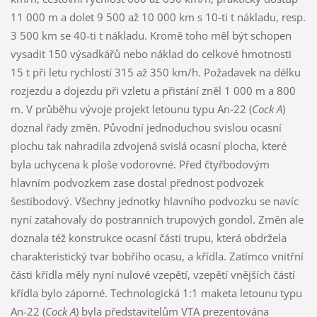
11 000 m a dolet 9 500 až 10 000 km s 10-ti t nákladu, resp.
3 500 km se 40-ti t nákladu. Kromě toho měl být schopen
vysadit 150 výsadkářů nebo náklad do celkové hmotnosti
15 t při letu rychlostí 315 až 350 km/h. Požadavek na délku
rozjezdu a dojezdu při vzletu a přistání zněl 1 000 m a 800
m. V průběhu vývoje projekt letounu typu An-22 (
Cock A
)
doznal řady změn. Původní jednoduchou svislou ocasní
plochu tak nahradila zdvojená svislá ocasní plocha, které
byla uchycena k ploše vodorovné. Před čtyřbodovým
hlavním podvozkem zase dostal přednost podvozek
šestibodový. Všechny jednotky hlavního podvozku se navíc
nyní zatahovaly do postranních trupových gondol. Změn ale
doznala též konstrukce ocasní části trupu, která obdržela
charakteristický tvar bobřího ocasu, a křídla. Zatímco vnitřní
části křídla měly nyní nulové vzepětí, vzepětí vnějších částí
křídla bylo záporné. Technologická 1:1 maketa letounu typu
An-22 (
Cock A
) byla představitelům VTA prezentována