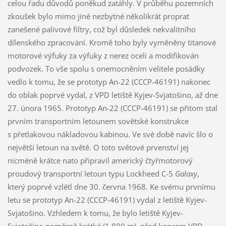
celou řadu důvodů poněkud zatáhly. V průběhu pozemních
zkoušek bylo mimo jiné nezbytné několikrát proprat
zanešené palivové filtry, což byl důsledek nekvalitního
dílenského zpracování. Kromě toho byly vyměněny titanové
motorové výfuky za výfuky z nerez oceli a modifikován
podvozek. To vše spolu s onemocněním velitele posádky
vedlo k tomu, že se prototyp An-22 (CCCP-46191) nakonec
do oblak poprvé vydal, z VPD letiště Kyjev-Svjatošino, až dne
27. února 1965. Prototyp An-22 (CCCP-46191) se přitom stal
prvním transportním letounem sovětské konstrukce
s přetlakovou nákladovou kabinou. Ve své době navíc šlo o
největší letoun na světě. O toto světové prvenství jej
nicméně krátce nato připravil americký čtyřmotorový
proudový transportní letoun typu Lockheed C-5
Galaxy
,
který poprvé vzlétl dne 30. června 1968. Ke svému prvnímu
letu se prototyp An-22 (CCCP-46191) vydal z letiště Kyjev-
Svjatošino. Vzhledem k tomu, že bylo letiště Kyjev-