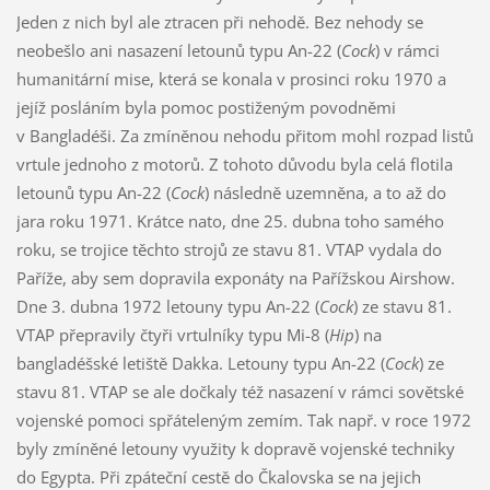
Jeden z nich byl ale ztracen při nehodě. Bez nehody se
neobešlo ani nasazení letounů typu An-22 (
Cock
) v rámci
humanitární mise, která se konala v prosinci roku 1970 a
jejíž posláním byla pomoc postiženým povodněmi
v Bangladéši. Za zmíněnou nehodu přitom mohl rozpad listů
vrtule jednoho z motorů. Z tohoto důvodu byla celá flotila
letounů typu An-22 (
Cock
) následně uzemněna, a to až do
jara roku 1971. Krátce nato, dne 25. dubna toho samého
roku, se trojice těchto strojů ze stavu 81. VTAP vydala do
Paříže, aby sem dopravila exponáty na Pařížskou Airshow.
Dne 3. dubna 1972 letouny typu An-22 (
Cock
) ze stavu 81.
VTAP přepravily čtyři vrtulníky typu Mi-8 (
Hip
) na
bangladéšské letiště Dakka. Letouny typu An-22 (
Cock
) ze
stavu 81. VTAP se ale dočkaly též nasazení v rámci sovětské
vojenské pomoci spřáteleným zemím. Tak např. v roce 1972
byly zmíněné letouny využity k dopravě vojenské techniky
do Egypta. Při zpáteční cestě do Čkalovska se na jejich