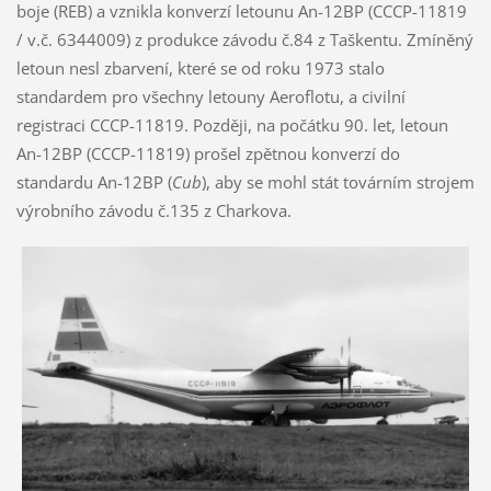
boje (REB) a vznikla konverzí letounu An-12BP (CCCP-11819
/ v.č. 6344009) z produkce závodu č.84 z Taškentu. Zmíněný
letoun nesl zbarvení, které se od roku 1973 stalo
standardem pro všechny letouny Aeroflotu, a civilní
registraci CCCP-11819. Později, na počátku 90. let, letoun
An-12BP (CCCP-11819) prošel zpětnou konverzí do
standardu An-12BP (
Cub
), aby se mohl stát továrním strojem
výrobního závodu č.135 z Charkova.