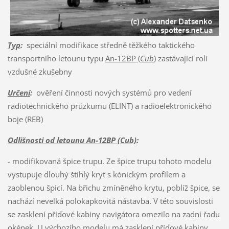
Typ
:
speciální modifikace středně těžkého taktického
transportního letounu typu
An-12BP (
Cub
)
zastávající roli
vzdušné zkušebny
Určení
:
ověření činnosti nových systémů pro vedení
radiotechnického průzkumu (ELINT) a radioelektronického
boje (REB)
Odlišnosti od letounu An-12BP (Cub)
:
- modifikovaná špice trupu. Ze špice trupu tohoto modelu
vystupuje dlouhý štíhlý kryt s kónickým profilem a
zaoblenou špicí. Na břichu zmíněného krytu, poblíž špice, se
nachází nevelká polokapkovitá nástavba. V této souvislosti
se zasklení příďové kabiny navigátora omezilo na zadní řadu
okének. U výchozího modelu má zasklení příďové kabiny