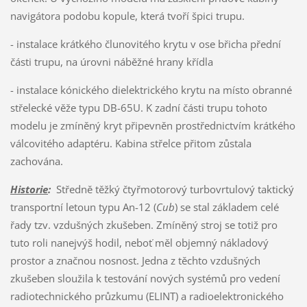
navigátora podobu kopule, která tvoří špici trupu.
- instalace krátkého člunovitého krytu v ose břicha přední
části trupu, na úrovni náběžné hrany křídla
- instalace kónického dielektrického krytu na místo obranné
střelecké věže typu DB-65U. K zadní části trupu tohoto
modelu je zmíněný kryt připevněn prostřednictvím krátkého
válcovitého adaptéru. Kabina střelce přitom zůstala
zachována.
Historie
:
Středně těžký čtyřmotorový turbovrtulový taktický
transportní letoun typu An-12 (
Cub
) se stal základem celé
řady tzv. vzdušných zkušeben. Zmíněný stroj se totiž pro
tuto roli nanejvýš hodil, neboť měl objemný nákladový
prostor a značnou nosnost. Jedna z těchto vzdušných
zkušeben sloužila k testování nových systémů pro vedení
radiotechnického průzkumu (ELINT) a radioelektronického