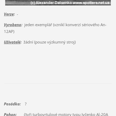
Verze
:
-
Vyrobeno
:
jeden exemplář (vznikl konverzí sériového An-
12AP)
Uživatelé
:
žádní (pouze výzkumný stroj)
Posádka:
?
Pohon:
čtyři turbovrtulové motory typu Ivčenko Al-20A