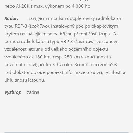
nebo Al-20K s max. výkonem po 4 000 hp
Radar:
navigační impulsní dopplerovský radiolokátor
typu RBP-3 (
Look Two
), instalovaný pod polokapkovitým
krytem nacházejícím se na břichu přední části trupu. Za
pomoci radiolokátoru typu RBP-3 (
Look Two
) lze stanovit
vzdálenost letounu od velkého pozemního objektu
vzdáleného až 180 km, resp. 250 km v součinnosti s
pozemním navigačním zařízením. Kromě toho zmíněný
radiolokátor dokáže podávat informace o kurzu, rychlosti a
úhlu snosu letounu.
Výzbroj:
žádná