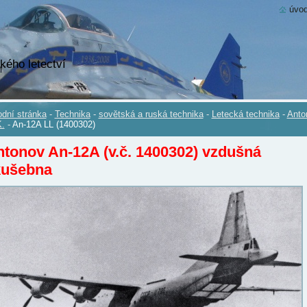
úvod
kého letectví
dní stránka
-
Technika
-
sovětská a ruská technika
-
Letecká technika
-
Anto
.
-
An-12A LL (1400302)
tonov An-12A (v.č. 1400302) vzdušná
kušebna