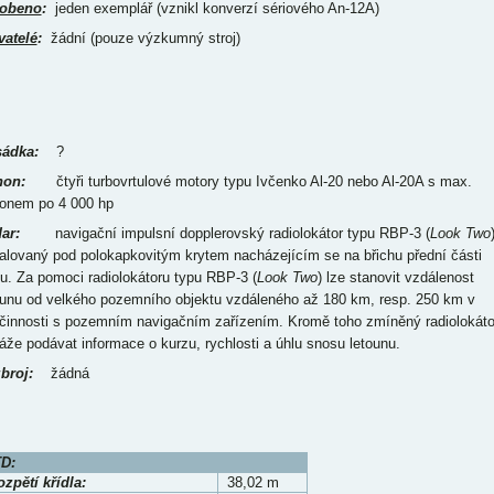
obeno
:
jeden exemplář (vznikl konverzí sériového An-12A)
vatelé
:
žádní (pouze výzkumný stroj)
ádka:
?
on:
čtyři turbovrtulové motory typu Ivčenko Al-20 nebo Al-20A s max.
onem po 4 000 hp
ar:
navigační impulsní dopplerovský radiolokátor typu RBP-3 (
Look Two
talovaný pod polokapkovitým krytem nacházejícím se na břichu přední části
pu. Za pomoci radiolokátoru typu RBP-3 (
Look Two
) lze stanovit vzdálenost
ounu od velkého pozemního objektu vzdáleného až 180 km, resp. 250 km v
činnosti s pozemním navigačním zařízením. Kromě toho zmíněný radiolokáto
áže podávat informace o kurzu, rychlosti a úhlu snosu letounu.
broj:
žádná
D:
zpětí křídla:
38,02 m