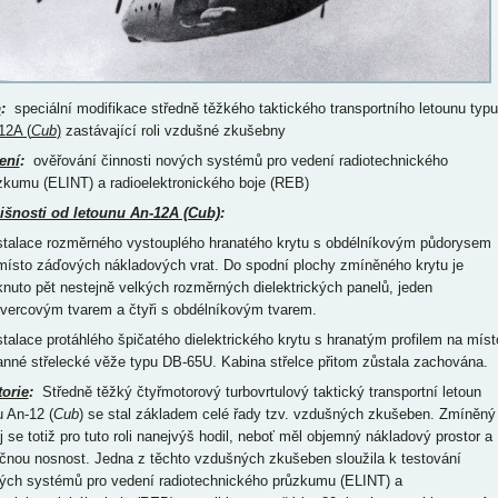
p
:
speciální modifikace středně těžkého taktického transportního letounu typu
12A (
Cub
)
zastávající roli vzdušné zkušebny
ení
:
ověřování činnosti nových systémů pro vedení radiotechnického
zkumu (ELINT) a radioelektronického boje (REB)
išnosti od letounu An-12A (Cub)
:
nstalace rozměrného vystouplého hranatého krytu s obdélníkovým půdorysem
místo záďových nákladových vrat. Do spodní plochy zmíněného krytu je
knuto pět nestejně velkých rozměrných dielektrických panelů, jeden
tvercovým tvarem a čtyři s obdélníkovým tvarem.
nstalace protáhlého špičatého dielektrického krytu s hranatým profilem na míst
anné střelecké věže typu DB-65U. Kabina střelce přitom zůstala zachována.
torie
:
Středně těžký čtyřmotorový turbovrtulový taktický transportní letoun
u An-12 (
Cub
) se stal základem celé řady tzv. vzdušných zkušeben. Zmíněný
oj se totiž pro tuto roli nanejvýš hodil, neboť měl objemný nákladový prostor a
čnou nosnost. Jedna z těchto vzdušných zkušeben sloužila k testování
ých systémů pro vedení radiotechnického průzkumu (ELINT) a