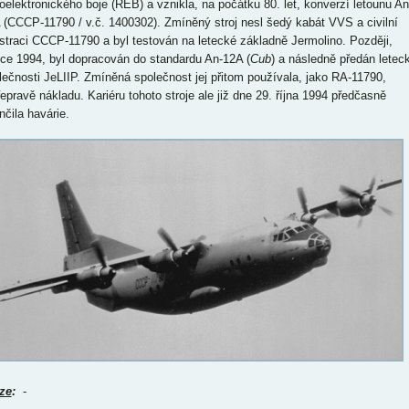
ioelektronického boje (REB) a vznikla, na počátku 80. let, konverzí letounu An
 (CCCP-11790 / v.č. 1400302). Zmíněný stroj nesl šedý kabát VVS a civilní
istraci CCCP-11790 a byl testován na letecké základně Jermolino. Později,
oce 1994, byl dopracován do standardu An-12A (
Cub
) a následně předán letec
lečnosti JeLIIP. Zmíněná společnost jej přitom používala, jako RA-11790,
řepravě nákladu. Kariéru tohoto stroje ale již dne 29. října 1994 předčasně
nčila havárie.
ze
:
-