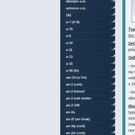
alexejev s.m.
antonov o.k.
181
a-7 (rf-8)
a-7b
Ty
An-
a-9
a-10
Urč
prů
a-11
a-13
Odl
a-15
- i
a-40 (kt)
na 
am-14 (a-7m)
vet
s č
an-2 (colt)
an-2 bitevní
- i
obr
an-2 wsk mielec
an-2-100
His
typ
an-2a
str
an-2f (an-2nak)
zna
an-2lp (colt)
nov
an-2m (colt)