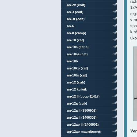
rad
an-2v (colt)
12A
an-3 (colt)
reg
an-3t (colt)
v r
spo
an-6
k p
an-8 (camp)
uko
an-10 (cat)
an-10a (cat a)
an-10as (cat)
an-10b
an-10kp (cat)
an-10ts (cat)
an-12 (cub)
an-12 kubrik
an-12 ll (cccp-11417)
an-12a (cub)
an-12a ll (9900902)
an-12a ll (1400302)
an-12ap ll (2400901)
Ver
an-12ap magnitometr