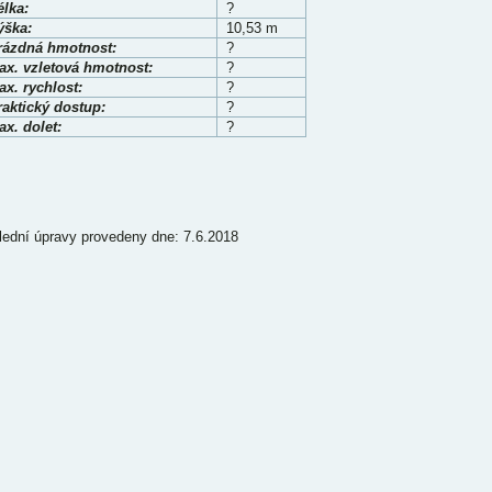
élka:
?
ýška:
10,53 m
rázdná hmotnost:
?
ax. vzletová hmotnost:
?
x. rychlost:
?
raktický dostup:
?
x. dolet:
?
lední úpravy provedeny dne: 7.6.2018