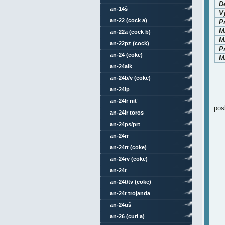
D
an-14š
V
an-22 (cock a)
P
M
an-22a (cock b)
Ma
an-22pz (cock)
P
an-24 (coke)
Ma
an-24alk
an-24b/v (coke)
an-24lp
an-24lr niť
pos
an-24lr toros
an-24ps/prt
an-24rr
an-24rt (coke)
an-24rv (coke)
an-24t
an-24t/tv (coke)
an-24t trojanda
an-24uš
an-26 (curl a)