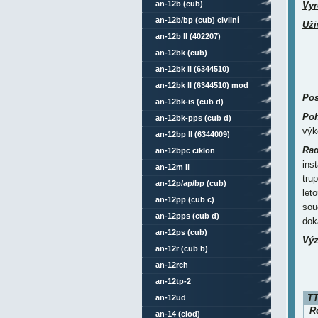
an-12b (cub)
Vyr
an-12b/bp (cub) civilní
Uži
an-12b ll (402207)
an-12bk (cub)
an-12bk ll (6344510)
an-12bk ll (6344510) mod
Pos
an-12bk-is (cub d)
Poh
an-12bk-pps (cub d)
výk
an-12bp ll (6344009)
Rad
an-12bpc ciklon
ins
an-12m ll
tru
an-12p/ap/bp (cub)
let
an-12pp (cub c)
sou
an-12pps (cub d)
dok
an-12ps (cub)
Výz
an-12r (cub b)
an-12rch
an-12tp-2
TT
an-12ud
Ro
an-14 (clod)