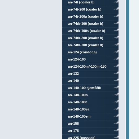
an-74t (coaler b)
an-74t-200 (coaler b)
an-74t-200a (coaler b)
an-74tk-100 (coaler b)
an-74tk-100s (coaler b)
an-74tk-200 (coaler b)
an-74tk-300 (coaler d)
an-124 (condor a)
an-124-100
an-124-100m/-100m-150
an-132
an-140
an-140-100 sjemščik
an-148-100b
an-148-100e
an-148-100ea
an-148-100em
an-158
an-178
an-225 (cossack)