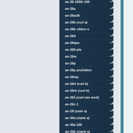
an-26-100/b-100
an-26a
an-26aslk
an-26b (curl a)
an-26b ciklon-o
an-26d
an-26kpa
an-26ll-plo
an-26m
an-26p
an-26p prožektor
an-26rep
an-26rt (curl b)
an-26rtr (curl b)
an-26š (curl nav mod)
an-26z-1
an-28 (cash a)
an-30a (clank a)
an-30a-100
an-30b (clank a)