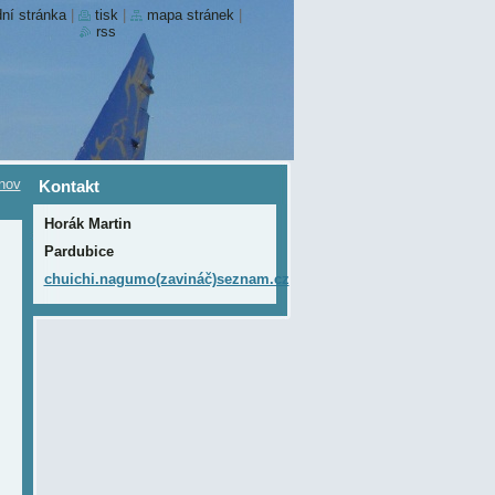
ní stránka
|
tisk
|
mapa stránek
|
rss
nov
Kontakt
Horák Martin
Pardubice
chuichi.nagumo(zavináč)seznam.cz