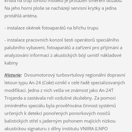
křídla na trup tohoto modelu je protažen směrem dozadu.
Na jeho horní ploše se nacházejí servisní krytky a jedna
protáhlá anténa.
- instalace okének fotoaparátů na břichu trupu
- instalace pracovních konzol šesti operátorů speciálního
palubního vybavení, fotoaparátů a zařízení pro přijímání a
analyzování informací z akustických bójí uvnitř nákladové
kabiny
Historie
:
Dvoumotorový turbovrtulový regionální dopravní
letoun typu An-24 (
Coke
) vznikl v celé řadě specializovaných
modifikací. Jedna z nich vešla ve známost jako An-24T
Trojanda a zastávala roli vzdušné zkušebny. Za pomoci
zmíněného speciálu byla prověřována činnost systémů
určených k detekci ponořených ponorkových nosičů
balistických střel s jaderným pohonem majících nízkou
akustickou signaturu z dílny institutu VNIIRA (LNPO