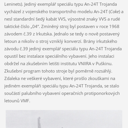
Leninets). Jediný exemplář speciálu typu An-24T Trojanda
vycházel z vojenského transportního modelu An-24T (
Coke
) a
nesl standardní šedý kabát VVS, výsostné znaky VVS a rudé
taktické číslo „04“. Zmíněný stroj byl postaven v roce 1968
závodem č.39 z Irkutska. Jednalo se tedy o nově postavený
letoun a nikoliv o stroj vzniklý konverzí. Brány irkutského
závodu č.39 jediný exemplář speciálu typu An-24T Trojanda
opustil bez instalace speciálního vybavení. Jeho instalaci
obdržel na zkušebním letišti institutu VNIIRA v Puškinu.
Zkušební program tohoto stroje byl poměrně rozsáhlý.
Zdaleka ne veškeré vybavení, které prošlo zkouškami na
jediném exempláři speciálu typu An-24T Trojanda, se stalo
součástí palubního vybavení operačních protiponorkových
letounů VMF.