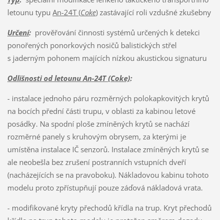
letounu typu
An-24T (
Coke
)
zastávající roli vzdušné zkušebny
Určení
:
prověřování činnosti systémů určených k detekci
ponořených ponorkových nosičů balistických střel
s jaderným pohonem majících nízkou akustickou signaturu
Odlišnosti od letounu An-24T (Coke)
:
- instalace jednoho páru rozměrných polokapkovitých krytů
na bocích přední části trupu, v oblasti za kabinou letové
posádky. Na spodní ploše zmíněných krytů se nachází
rozměrné panely s kruhovým obrysem, za kterými je
umístěna instalace IČ senzorů. Instalace zmíněných krytů se
ale neobešla bez zrušení postranních vstupních dveří
(nacházejících se na pravoboku). Nákladovou kabinu tohoto
modelu proto zpřístupňují pouze záďová nákladová vrata.
- modifikované kryty přechodů křídla na trup. Kryt přechodů