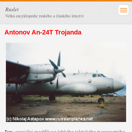
Ruslet
Velká encyklopedie ruského a čínského letectví
Antonov An-24T Trojanda
Typ
:
speciální modifikace lehkého taktického transportního