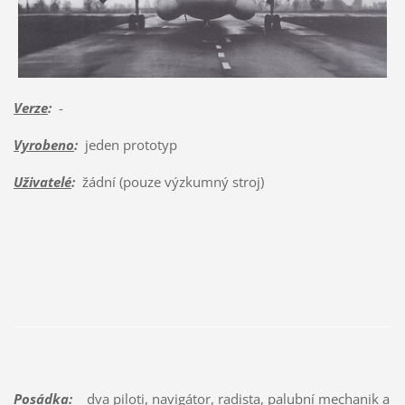
Verze
:
-
Vyrobeno
:
jeden prototyp
Uživatelé
:
žádní (pouze výzkumný stroj)
Posádka:
dva piloti, navigátor, radista, palubní mechanik a