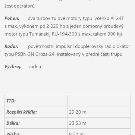
šest operátorů
Pohon:
dva turbovrtulové motory typu Ivčenko Al-24T
s max. výkonem po 2 820 hp a jeden pomocný proudový
motor typu Tumanskij RU-19A-300 s max. tahem 900 kp
Radar:
povětrnostní impulsní dopplerovský radiolokátor
typu PSBN-3N Groza-24, instalovaný v přední části trupu
Výzbroj:
žádná
TTD:
Rozpětí křídla:
29,20 m
Délka:
23,53 m
Výška:
8,32 m