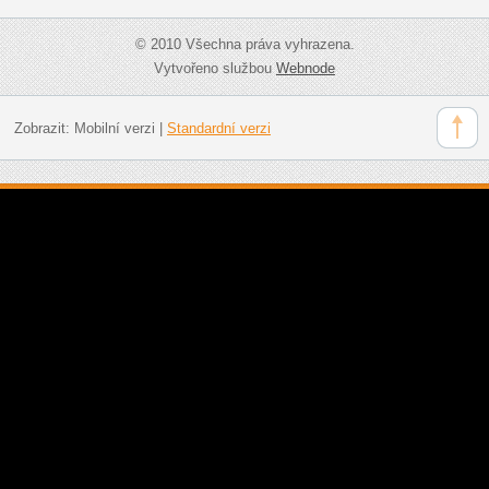
© 2010 Všechna práva vyhrazena.
Vytvořeno službou
Webnode
Zobrazit:
Mobilní verzi
|
Standardní verzi