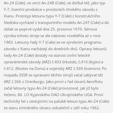
An-24 (
Coke
), ve verzi An-24B (
Coke
), se dočkal též, jako typ
Y-7, licenční produkce v prostorách čínského závodu z
Xianu. Prototyp letounu typu Y-7 (
Coke
) z konstrukčního
hlediska vycházel z transportního modelu An-24T (
Coke
) a do
oblak se poprvé vydal dne 25. prosince 1970. Sériová
výroba tohoto stroje se ale nakonec rozeběhla až v roce
1983. Letouny řady Y-7 (
Coke
) se ve výrobním programu
závodu z Xianu nacházejí do dnešních dnů. Opravy letounů
řady An-24 (
Coke
) dostaly na starost civilní letecké
opravárenské závody (ARZ) č.403 (Irkutsk), č,410 (Kyjev) a
č.412. (Rostov na Donu) a vojenský ARZ č.569 (Ivanovo). Po
rozpadu SSSR se opravami těchto strojů začal zabývat též
ARZ č.366 z Orenburgu. Jako první z řad útvarů Aeroflotu
začal letouny typu An-24 (
Coke
) provozovat, jak již bylo
řečeno, 86. LO Kyjevského OAO Ukrajinského UGA. První
technický let s cestujícími na palubě letoun typu An-24 (
Coke
)
ze stavu zmíněného útvaru uskutečnil v září roku 1962.