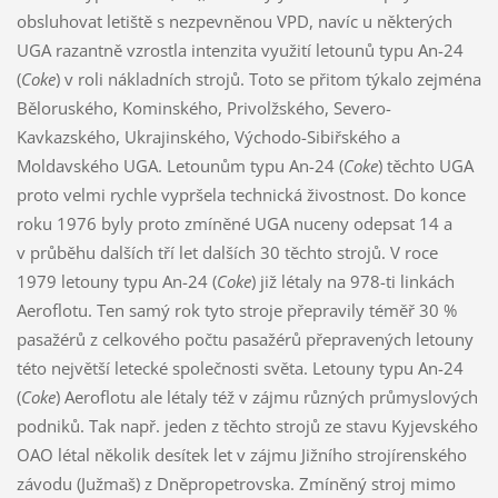
obsluhovat letiště s nezpevněnou VPD, navíc u některých
UGA razantně vzrostla intenzita využití letounů typu An-24
(
Coke
) v roli nákladních strojů. Toto se přitom týkalo zejména
Běloruského, Kominského, Privolžského, Severo-
Kavkazského, Ukrajinského, Východo-Sibiřského a
Moldavského UGA. Letounům typu An-24 (
Coke
) těchto UGA
proto velmi rychle vypršela technická živostnost. Do konce
roku 1976 byly proto zmíněné UGA nuceny odepsat 14 a
v průběhu dalších tří let dalších 30 těchto strojů. V roce
1979 letouny typu An-24 (
Coke
) již létaly na 978-ti linkách
Aeroflotu. Ten samý rok tyto stroje přepravily téměř 30 %
pasažérů z celkového počtu pasažérů přepravených letouny
této největší letecké společnosti světa. Letouny typu An-24
(
Coke
) Aeroflotu ale létaly též v zájmu různých průmyslových
podniků. Tak např. jeden z těchto strojů ze stavu Kyjevského
OAO létal několik desítek let v zájmu Jižního strojírenského
závodu (Južmaš) z Dněpropetrovska. Zmíněný stroj mimo