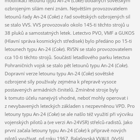
modifikací letounu typu An-24 (
Coke
) dodaných sovětským
ozbrojeným silám není znám. Největším provozovatelem
letounů řady An-24 (
Coke
) z řad sovětských ozbrojených sil
se stalo VVS. VVS provozovalo okolo 145-ti těchto strojů u
38 pluků a samostatných letek. Letectvo PVO, VMF a GUKOS
(Hlavní správa kosmických středisek) bylo předáno po 15-ti
letounech typu An-24 (
Coke
). RVSN se stalo provozovatelem
cca 10-ti těchto strojů. Součástí letadlového parku letectva
Pohraničních vojsk se stalo pět letounů typu An-24 (
Coke
).
Dopravní verze letounu typu An-24 (
Coke
) sovětské
ozbrojené síly používaly zejména k přepravě vysoce
postavených armádních činitelů. Zmíněné stroje byly
k tomuto účelu nanejvýš vhodné, neboť mohly operovat i
z nevybavených leteckých základen s nezpevněnou VPD. Pro
letouny typu An-24 (
Coke
) se ale našlo též využití při výcviku
vojenských pilotů a (ve verzi An-24VSR) střelců-radistů. Jako
první začala letouny typu An-24 (
Coke
) k přípravě nových
pilotů využívat, od roku 1967, Balašovská VVAUL (Vyšší