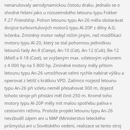
nenarušovaly aerodynamickou čistotu draku. Jednalo se o
shodné řešení jako u nizozemského letounu typu Fokker
F.27
Friendship
. Pohon letounu typu An-26 měla obstarávat
dvojice turbovrtulových motorů typu Al-20P z dílny A.G.
Ivčenka. Zmíněný motor nebyl ničím jiným, než modifikací
motoru typu Al-20, který se stal pohonnou jednotkou
letounů řady An-8 (
Camp
), An-10 (
Cat
), An-12 (
Cub
), Be-12
(
Mail
) a Il-18 (
Coot
), se zvýšeným max. vzletovým výkonem
z 4 000 hp na 5 800 hp. Zmíněné motory měly přitom
letounu typu An-26 umožňovat velmi rychle nabírat výšku a
operovat z letišť s krátkou VPD. Zatímco rozjezd letounu
typu An-26 při vzletu neměl přesahovat 300 m, dojezd
tohoto stroje při přistání měl činit 250 m. Kromě toho
motory typu Al-20P měly mít malou spotřebu paliva v
cestovním režimu. Protože projekt letounu typu An-26
nevzbudil zájem ani u MAP (Ministerstvo leteckého
průmyslu) ani u Sovětského vedení, realizace se tento stroj