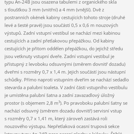
typu An-24B jsou osazena tabulemi z organického skla
s tloušťkou 3 mm (vnitřní) a 4 mm (vnější). Dvě z
postranních okének kabiny cestujících tohoto stroje (druhé
levé a šesté pravé) jsou součástí 0,5 x 0,6 m nouzových
výstupů. Zadní vstupní vestibul se nachází mezi kabinou
cestujících a zadní přetlakovou přepážkou. Od kabiny
cestujících je přitom oddělen přepážkou, do jejichž středu
jsou vetknuty vstupní dveře. Zadní vstupní vestibul je
přístupný z levoboku odsuvnými (směrem dovnitř dozadu)
dveřmi s rozměry 0,7 x 1,4 m. Jejich součástí jsou nástupní
schůdky. Přímo naproti vstupním dveřím se nachází sedadlo
stevarda a palubní toaleta. V zadní části vstupního vestibulu
je umístěna palubní šatna a zadní zavazadlový úložný
3
prostor (s objemem 2,8 m
). Po pravoboku palubní šatny se
nachází odsuvný (směrem dozadu dovnitř) servisní vstup
s rozměry 0,7 x 1,41 m, který zároveň zastává roli
nouzového výstupu. Nepřetlaková ocasní trupová sekce
letounu typu An-24B nese ocasní plochy a kýlovku. Štíhlé