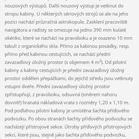
nouzových výstupů. Další nouzový výstup je vetknut do
stropu kabiny. U některých sériových strojů se ale na jeho
pozici nachází průzračná astrokopule. Zasklení pracoviště
navigátora a radisty se omezuje na jedno 390 mm kulaté
okénko, které se nachází na pravoboku a je osazeno 10 mm
tabulí z organického skla. Přímo za kabinou posádky, resp.
přímo před kabinou cestujících, se nachází přední
3
zavazadlový úložný prostor (s objemem 4 m
). Od pilotní
kabiny a kabiny cestujících je přední zavazadlový úložný
prostor oddělen přepážkami, do jejichž středu jsou vetknuty
vstupní dveře. Přední zavazadlový úložný prostor
zpřístupňují, z pravoboku, odsuvná (směrem nahoru
dovnitř) hranatá nákladová vrata s rozměry 1,20 x 1,10 m.
Pod podlahou pilotní kabiny je umístěna šachta příďového
podvozku. Po obou stranách šachty příďového podvozku se
nacházejí přístrojové sekce. Útroby příďových přístrojových
sekcí, které jsou, stejně jako šachta příďového podvozku,