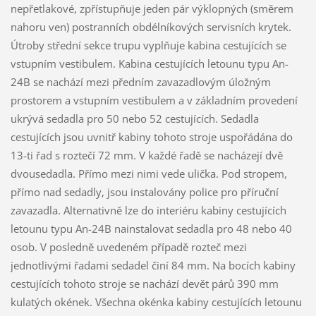
nepřetlakové, zpřístupňuje jeden pár výklopných (směrem
nahoru ven) postranních obdélníkových servisních krytek.
Útroby střední sekce trupu vyplňuje kabina cestujících se
vstupním vestibulem. Kabina cestujících letounu typu An-
24B se nachází mezi předním zavazadlovým úložným
prostorem a vstupním vestibulem a v základním provedení
ukrývá sedadla pro 50 nebo 52 cestujících. Sedadla
cestujících jsou uvnitř kabiny tohoto stroje uspořádána do
13-ti řad s roztečí 72 mm. V každé řadě se nacházejí dvě
dvousedadla. Přímo mezi nimi vede ulička. Pod stropem,
přímo nad sedadly, jsou instalovány police pro příruční
zavazadla. Alternativně lze do interiéru kabiny cestujících
letounu typu An-24B nainstalovat sedadla pro 48 nebo 40
osob. V posledně uvedeném případě rozteč mezi
jednotlivými řadami sedadel činí 84 mm. Na bocích kabiny
cestujících tohoto stroje se nachází devět párů 390 mm
kulatých okének. Všechna okénka kabiny cestujících letounu