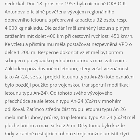
nedočkal. Dne 18. prosince 1957 byla nicméně OKB O.K.
Antonova oficiálně pověřena vývojem regionálního
dopravního letounu s přepravní kapacitou 32 osob, resp.
4 000 kg nákladu. Dle zadání měl zmíněný letoun s plným
zatížením mít dolet 400 km při cestovní rychlosti 450 km/h.
Ke vzletu a přistání mu měla postačovat nezpevněná VPD o
délce 1 200 m. Bezpečně dokončit vzlet měl být přitom
schopen i po výpadku jednoho motoru s max. zatížením.
Základem požadovaného letounu, který vešel ve známost
jako An-24, se stal projekt letounu typu An-26 (toto označení
bylo později použito pro vojenskou transportní modifikaci
letounu typu An-24). Od tohoto svého vývojového
předchůdce se ale letoun typu An-24 (
Coke
) v mnohém
odlišoval. Zatímco střední část trupu letounu typu An-26
měla mít kruhový průřez, trup letounu typu An-24 (
Coke
) měl
ploché břicho a max. šířku 2,9 m. Díky tomu bylo každé
řady v kabině cestujících tohoto stroje možné umístit čtyři