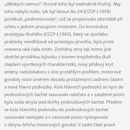
„dětských nemocí“. Kromě toho byl nadměrně hlučný. Aby
toho nebylo málo, tak byl letoun An-24 (CCCP-L1959)
poněkud „podmotorován“, což se projevovalo obzvláště při
vzletu s jedním pracujícím motorem. Do konstrukce
prototypu druhého (CCCP-L1960), který se zpočátku
prakticky neodlišoval od prototypu prvního, byla proto
vnesena celá řada změn. Zmíněný stroj tak mimo jiné
obdržel protáhlou kýlovku s tvarem trojúhelníku (kuli
zlepšení vývrtkových charakteristik), nový příďový kryt
antény radiolokátoru s více protáhlým profilem, motorové
gondoly svíce směrem dozadu protaženými zadními částmi
a nové hlavní podvozky. Kola hlavních podvozků se nyní do
podvozkových šachet zasouvala naležato a v zatažené pozici
byla zcela skryta pod dvířky podvozkových šachet. Předtím
se kola hlavního podvozku do podvozkových šachet
zasouvala nastojato a v zasunuté pozici vystupovala
z obrysu břicha motorových gondol. V zadní části pravé