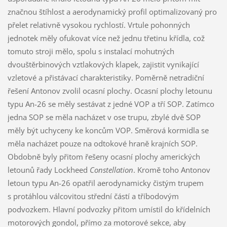
značnou štíhlost a aerodynamický profil optimalizovaný pro
přelet relativně vysokou rychlostí. Vrtule pohonných
jednotek měly ofukovat více než jednu třetinu křídla, což
tomuto stroji mělo, spolu s instalací mohutných
dvouštěrbinových vztlakových klapek, zajistit vynikající
vzletové a přistávací charakteristiky. Poměrně netradiční
řešení Antonov zvolil ocasní plochy. Ocasní plochy letounu
typu An-26 se měly sestávat z jedné VOP a tří SOP. Zatímco
jedna SOP se měla nacházet v ose trupu, zbylé dvě SOP
měly být uchyceny ke koncům VOP. Směrová kormidla se
měla nacházet pouze na odtokové hraně krajních SOP.
Obdobně byly přitom řešeny ocasní plochy amerických
letounů řady Lockheed
Constellation
. Kromě toho Antonov
letoun typu An-26 opatřil aerodynamicky čistým trupem
s protáhlou válcovitou střední částí a tříbodovým
podvozkem. Hlavní podvozky přitom umístil do křídelních
motorových gondol, přímo za motorové sekce, aby