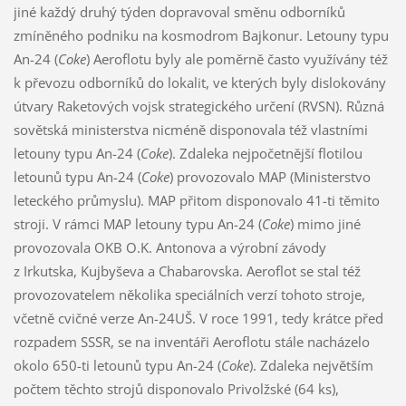
jiné každý druhý týden dopravoval směnu odborníků
zmíněného podniku na kosmodrom Bajkonur. Letouny typu
An-24 (
Coke
) Aeroflotu byly ale poměrně často využívány též
k převozu odborníků do lokalit, ve kterých byly dislokovány
útvary Raketových vojsk strategického určení (RVSN). Různá
sovětská ministerstva nicméně disponovala též vlastními
letouny typu An-24 (
Coke
). Zdaleka nejpočetnější flotilou
letounů typu An-24 (
Coke
) provozovalo MAP (Ministerstvo
leteckého průmyslu). MAP přitom disponovalo 41-ti těmito
stroji. V rámci MAP letouny typu An-24 (
Coke
) mimo jiné
provozovala OKB O.K. Antonova a výrobní závody
z Irkutska, Kujbyševa a Chabarovska. Aeroflot se stal též
provozovatelem několika speciálních verzí tohoto stroje,
včetně cvičné verze An-24UŠ. V roce 1991, tedy krátce před
rozpadem SSSR, se na inventáři Aeroflotu stále nacházelo
okolo 650-ti letounů typu An-24 (
Coke
). Zdaleka největším
počtem těchto strojů disponovalo Privolžské (64 ks),