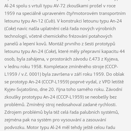
Al-24 spolu s vrtulí typu AV-72 zkouškami prošel v roce
1959 na speciálně upraveném čtyřmotorovém transportním
letounu typu An-12 (
Cub
). V konstrukci letounu typu An-24
(
Coke
) navíc našla uplatnění celá řada nových výrobních
technologií, včetně chemického frézování potahových
panelů a lepení kovů. Montáž prvního z šesti prototypů
letounu typu An-24 (
Coke
), které měly přepravní kapacitu 44
osob, byla zahájena, v prostorách závodu č.473 z Kyjeva,
v lednu roku 1958. Kompletace zmíněného stroje (CCCP-
L1959 / v.č. 0001) byla završena v září roku 1959. Do oblak
se prototyp An-24 (CCCP-L1959) poprvé vydal, z VPD letiště
Kyjev-Svjatošino, dne 20. října toho samého roku. Závodní
zkoušky prototypu An-24 (CCCP-L1959) se neobešly bez
problémů. Zmíněný stroj nedosahoval zadané rychlosti.
Zdrojem problémů byla též celá řada palubních systémů,
zejména pak na systém pro vysouvání a zasouvání
podvozku. Motor typu Al-24 měl tehdy ještě celou řadu