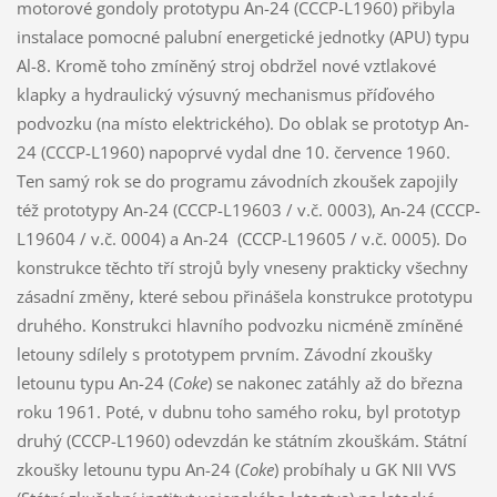
motorové gondoly prototypu An-24 (CCCP-L1960) přibyla
instalace pomocné palubní energetické jednotky (APU) typu
Al-8. Kromě toho zmíněný stroj obdržel nové vztlakové
klapky a hydraulický výsuvný mechanismus příďového
podvozku (na místo elektrického). Do oblak se prototyp An-
24 (CCCP-L1960) napoprvé vydal dne 10. července 1960.
Ten samý rok se do programu závodních zkoušek zapojily
též prototypy An-24 (CCCP-L19603 / v.č. 0003), An-24 (CCCP-
L19604 / v.č. 0004) a An-24 (CCCP-L19605 / v.č. 0005). Do
konstrukce těchto tří strojů byly vneseny prakticky všechny
zásadní změny, které sebou přinášela konstrukce prototypu
druhého. Konstrukci hlavního podvozku nicméně zmíněné
letouny sdílely s prototypem prvním. Závodní zkoušky
letounu typu An-24 (
Coke
) se nakonec zatáhly až do března
roku 1961. Poté, v dubnu toho samého roku, byl prototyp
druhý (CCCP-L1960) odevzdán ke státním zkouškám. Státní
zkoušky letounu typu An-24 (
Coke
) probíhaly u GK NII VVS