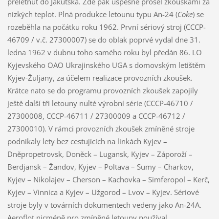
přelétnut do Jakutska. Zde pak úspěšně prošel zkouškami za
nízkých teplot. Plná produkce letounu typu An-24 (
Coke
) se
rozeběhla na počátku roku 1962. První sériový stroj (CCCP-
46709 / v.č. 27300007) se do oblak poprvé vydal dne 31.
ledna 1962 v dubnu toho samého roku byl předán 86. LO
Kyjevského OAO Ukrajinského UGA s domovským letištěm
Kyjev-Žuljany, za účelem realizace provozních zkoušek.
Krátce nato se do programu provozních zkoušek zapojily
ještě další tři letouny nulté výrobní série (CCCP-46710 /
27300008, CCCP-46711 / 27300009 a CCCP-46712 /
27300010). V rámci provozních zkoušek zmíněné stroje
podnikaly lety bez cestujících na linkách Kyjev –
Dněpropetrovsk, Doněck – Lugansk, Kyjev – Záporoží –
Berdjansk – Žandov, Kyjev – Poltava – Sumy – Charkov,
Kyjev – Nikolajev – Cherson – Kachovka – Simferopol – Kerč,
Kyjev – Vinnica a Kyjev – Užgorod – Lvov – Kyjev. Sériové
stroje byly v továrních dokumentech vedeny jako An-24A.
Aeroflot nicméně pro zmíněné letouny používal