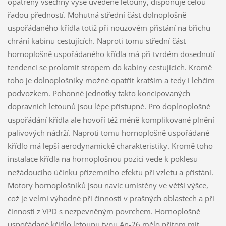
opatřeny všechny výše uvedené letouny, disponuje celou
řadou předností. Mohutná střední část dolnoplošně
uspořádaného křídla totiž při nouzovém přistání na břichu
chrání kabinu cestujících. Naproti tomu střední část
hornoplošně uspořádaného křídla má při tvrdém dosednutí
tendenci se prolomit stropem do kabiny cestujících. Kromě
toho je dolnoplošníky možné opatřit kratším a tedy i lehčím
podvozkem. Pohonné jednotky takto koncipovaných
dopravních letounů jsou lépe přístupné. Pro doplnoplošné
uspořádání křídla ale hovoří též méně komplikované plnění
palivových nádrží. Naproti tomu hornoplošně uspořádané
křídlo má lepší aerodynamické charakteristiky. Kromě toho
instalace křídla na hornoplošnou pozici vede k poklesu
nežádoucího účinku přízemního efektu při vzletu a přistání.
Motory hornoplošníků jsou navíc umístěny ve větší výšce,
což je velmi výhodné při činnosti v prašných oblastech a při
činnosti z VPD s nezpevněným povrchem. Hornoplošně
uspořádané křídlo letounu typu An-26 mělo přitom mít