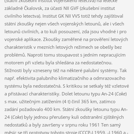
(Státní zkušební institut vojenského letectva) na letecké
základně Čkalovsk, za účasti NII GVF (zkušební institut
civilního letectva). Institut GK NII VVS totiž tehdy zajišťoval
státní zkoušky nejen všech vojenských letounů, ale i všech
letounů civilních, a to kuli posouzení, zda jsou vhodné i pro
vojenské aplikace. Zkoušky zaměřené na prověření letových
charakteristik v mezních letových režimech se obešly bez
problémů. Naproti tomu stoupavost s jedním nepracujícím
motorem při vzletu byla shledána za nedostatečnou.
Stížnosti byly vzneseny též na některé palubní systémy. Tak
např. efektivita palubního klimatizačního a odmrazovacího
systému byla nedostatečná. S kritikou se setkaly též vzletové
a přistávací charakteristiky. Dolet letounu typu An-24 (
Coke
)
s max. užitečným zatížením (4 t) činil 365 km, zatímco
zadání požadovalo 400 km. Státní zkoušky letounu typu An-
24 (
Coke
) byly jednou přerušeny kuli odstranění zjištěných
nedostatků a byly završeny v srpnu roku 1961 Ten samý
měsíc se tři prototypy tohoto stroje (CCCP-L1959, -L1960 a -