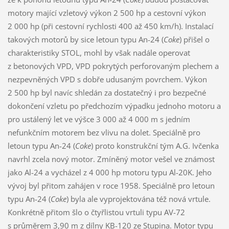
motory mající vzletový výkon 2 500 hp a cestovní výkon
2 000 hp (při cestovní rychlosti 400 až 450 km/h). Instalací
takových motorů by sice letoun typu An-24 (
Coke
) přišel o
charakteristiky STOL, mohl by však nadále operovat
z betonových VPD, VPD pokrytých perforovaným plechem a
nezpevněných VPD s dobře udusaným povrchem. Výkon
2 500 hp byl navíc shledán za dostatečný i pro bezpečné
dokončení vzletu po předchozím výpadku jednoho motoru a
pro ustálený let ve výšce 3 000 až 4 000 m s jedním
nefunkčním motorem bez vlivu na dolet. Speciálně pro
letoun typu An-24 (
Coke
) proto konstrukční tým A.G. Ivčenka
navrhl zcela nový motor. Zmíněný motor vešel ve známost
jako Al-24 a vycházel z 4 000 hp motoru typu Al-20K. Jeho
vývoj byl přitom zahájen v roce 1958. Speciálně pro letoun
typu An-24 (
Coke
) byla ale vyprojektována též nová vrtule.
Konkrétně přitom šlo o čtyřlistou vrtuli typu AV-72
s průměrem 3,90 m z dílny KB-120 ze Stupina. Motor typu