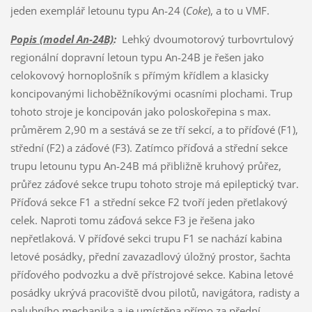
jeden exemplář letounu typu An-24 (
Coke
), a to u VMF.
Popis (model An-24B)
:
Lehký dvoumotorový turbovrtulový
regionální dopravní letoun typu An-24B je řešen jako
celokovový hornoplošník s přímým křídlem a klasicky
koncipovanými lichoběžníkovými ocasními plochami. Trup
tohoto stroje je koncipován jako poloskořepina s max.
průměrem 2,90 m a sestává se ze tří sekcí, a to příďové (F1),
střední (F2) a záďové (F3). Zatímco příďová a střední sekce
trupu letounu typu An-24B má přibližně kruhový průřez,
průřez záďové sekce trupu tohoto stroje má epileptický tvar.
Příďová sekce F1 a střední sekce F2 tvoří jeden přetlakový
celek. Naproti tomu záďová sekce F3 je řešena jako
nepřetlaková. V příďové sekci trupu F1 se nachází kabina
letové posádky, přední zavazadlový úložný prostor, šachta
příďového podvozku a dvě přístrojové sekce. Kabina letové
posádky ukrývá pracoviště dvou pilotů, navigátora, radisty a
palubního mechanika a je umístěna přímo za přední