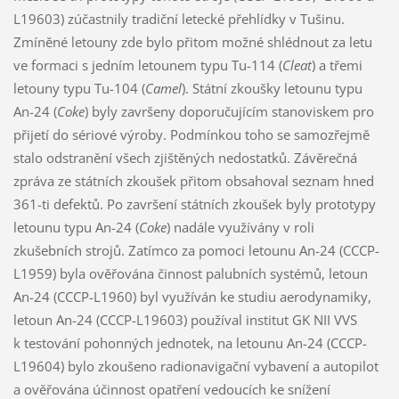
L19603) zúčastnily tradiční letecké přehlídky v Tušinu.
Zmíněné letouny zde bylo přitom možné shlédnout za letu
ve formaci s jedním letounem typu Tu-114 (
Cleat
) a třemi
letouny typu Tu-104 (
Camel
). Státní zkoušky letounu typu
An-24 (
Coke
) byly završeny doporučujícím stanoviskem pro
přijetí do sériové výroby. Podmínkou toho se samozřejmě
stalo odstranění všech zjištěných nedostatků. Závěrečná
zpráva ze státních zkoušek přitom obsahoval seznam hned
361-ti defektů. Po završení státních zkoušek byly prototypy
letounu typu An-24 (
Coke
) nadále využívány v roli
zkušebních strojů. Zatímco za pomoci letounu An-24 (CCCP-
L1959) byla ověřována činnost palubních systémů, letoun
An-24 (CCCP-L1960) byl využíván ke studiu aerodynamiky,
letoun An-24 (CCCP-L19603) používal institut GK NII VVS
k testování pohonných jednotek, na letounu An-24 (CCCP-
L19604) bylo zkoušeno radionavigační vybavení a autopilot
a ověřována účinnost opatření vedoucích ke snížení