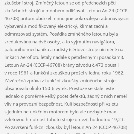
zkušební stroj. Zmíněný letoun se od předchozích pěti
zkušebních strojů v mnohém odlišoval. Letoun An-24 (CCCP-
46708) přitom obdržel mimo jiné pokročilejší radionavigační
vybavení a modifikovaný elektrický, klimatizační a
odmrazovací systém. Posádka zmíněného letounu byla
zredukována na dvě osoby, a to vyjmutím navigátora,
palubního mechanika a radisty (sériové stroje nicméně na
linkách Aeroflotu létaly nadále s pětičlennými posádkami).
Letoun An-24 (CCCP-46708) brány závodu č.473 opustil
v roce 1961 a funkční zkouškou prošel v lednu roku 1962.
Závěrečná zpráva z funkční zkoušky zmíněného stroje
obsahovala okolo 150-ti výtek. Přestože se stále ještě
jednalo o poměrně velký počet defektů, žádný z nich neměl
vliv na provozní bezpečnost. Kuli bezpečnosti při vzletu
s jedním nefunkčním motorem bylo ale nezbytné max.
vzletovou hmotnost tohoto stroje omezit hodnotou 19,2 t.
Po završení funkční zkoušky byl letoun An-24 (CCCP-46708)