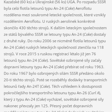
Kazašské (60 ks) a Ukrajinské (56 ks) UGA. Po rozpadu SSSR
byla celá flotila letounů typu An-24 (
Coke
) Aeroflotu
rozdělena mezi soukromé letecké společnosti, které vznikly
rozdělením Aeroflotu. U ruských aerolinek konkrétně
skončilo 430 těchto strojů. K dalším leteckým společnostem
ze států bývalého SSSR se letouny typu An-24 (
Coke
) dostaly
z druhé ruky. Do roku 2006 se nicméně flotila letounů typu
An-24 (
Coke
) ruských leteckých společností ztenčila na 118
strojů. V roce 2015 s ruskou registrací létalo již jen 76
letounů typu An-24 (
Coke
). Sovětské ozbrojené síly začaly
dopravní letouny typu An-24 (
Coke
) přebírat od roku 1963.
Do roku 1967 bylo ozbrojených silám SSSR předáno okolo
20-ti těchto strojů. Poté se rozeběhly dodávky transportních
letounů řady An-24T (
Coke
). Těch vzhledem k dostupnosti
pokročilejšího transportního letounu typu An-26 (
Curl A
),
který z typu An-24 (
Coke
) vycházel, sovětské ozbrojené síly
nakonec převzaly jen 125. Přesný počet dopravních