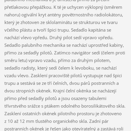
přetlakovou přepážkou. K té je uchycen výklopný (směrem
nahoru) ogivální kryt antény povětrnostního radiolokátoru,
který je zhotoven ze sklolaminátu se strukturou ve tvaru
včelího plástu a tvoří špici trupu. Sedadlo kapitána se
nachází vlevo vpředu. Druhý pilot sedí vpravo vpředu.
Sedadlo palubního mechanika se nachází uprostřed kabiny,
přímo za sedadly pilotů. Zatímco navigátor sedí (čelem proti
směru letu) vpravo vzadu, přímo za druhým pilotem,
sedadlo radisty, který sedí čelem k levoboku, se nachází
vzadu vlevo. Zasklení pracoviště pilotů vystupuje nad špici
trupu a sestává se ze tří čelních, dvou párů postranních a
dvou stropních okének. Krajní čelní okénka se nacházejí
přímo před sedadly pilotů a jsou osazeny tabulemi
třívrstvého srážce s ptákem odolného borosilikátového skla.
Zasklení ostatních okének pilotního prostoru je zhotoveno
z 10 až 12 mm tlustého organického skla. Zadní pár
postranních okének je řešen jako otevíratelný a zastává roli