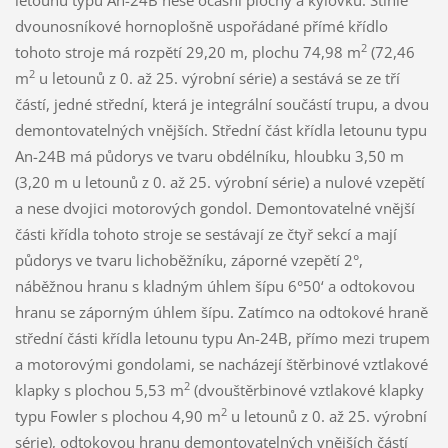
dvounosníkové hornoplošně uspořádané přímé křídlo
2
tohoto stroje má rozpětí 29,20 m, plochu 74,98 m
(72,46
2
m
u letounů z 0. až 25. výrobní série) a sestává se ze tří
částí, jedné střední, která je integrální součástí trupu, a dvou
demontovatelných vnějších. Střední část křídla letounu typu
An-24B má půdorys ve tvaru obdélníku, hloubku 3,50 m
(3,20 m u letounů z 0. až 25. výrobní série) a nulové vzepětí
a nese dvojici motorových gondol. Demontovatelné vnější
části křídla tohoto stroje se sestávají ze čtyř sekcí a mají
půdorys ve tvaru lichoběžníku, záporné vzepětí 2°,
náběžnou hranu s kladným úhlem šípu 6°50‘ a odtokovou
hranu se záporným úhlem šípu. Zatímco na odtokové hraně
střední části křídla letounu typu An-24B, přímo mezi trupem
a motorovými gondolami, se nacházejí štěrbinové vztlakové
2
klapky s plochou 5,53 m
(dvouštěrbinové vztlakové klapky
2
typu Fowler s plochou 4,90 m
u letounů z 0. až 25. výrobní
série), odtokovou hranu demontovatelných vnějších částí