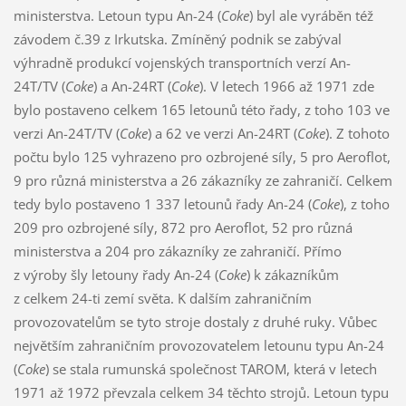
ministerstva. Letoun typu An-24 (
Coke
) byl ale vyráběn též
závodem č.39 z Irkutska. Zmíněný podnik se zabýval
výhradně produkcí vojenských transportních verzí An-
24T/TV (
Coke
) a An-24RT (
Coke
). V letech 1966 až 1971 zde
bylo postaveno celkem 165 letounů této řady, z toho 103 ve
verzi An-24T/TV (
Coke
) a 62 ve verzi An-24RT (
Coke
). Z tohoto
počtu bylo 125 vyhrazeno pro ozbrojené síly, 5 pro Aeroflot,
9 pro různá ministerstva a 26 zákazníky ze zahraničí. Celkem
tedy bylo postaveno 1 337 letounů řady An-24 (
Coke
), z toho
209 pro ozbrojené síly, 872 pro Aeroflot, 52 pro různá
ministerstva a 204 pro zákazníky ze zahraničí. Přímo
z výroby šly letouny řady An-24 (
Coke
) k zákazníkům
z celkem 24-ti zemí světa. K dalším zahraničním
provozovatelům se tyto stroje dostaly z druhé ruky. Vůbec
největším zahraničním provozovatelem letounu typu An-24
(
Coke
) se stala rumunská společnost TAROM, která v letech
1971 až 1972 převzala celkem 34 těchto strojů. Letoun typu