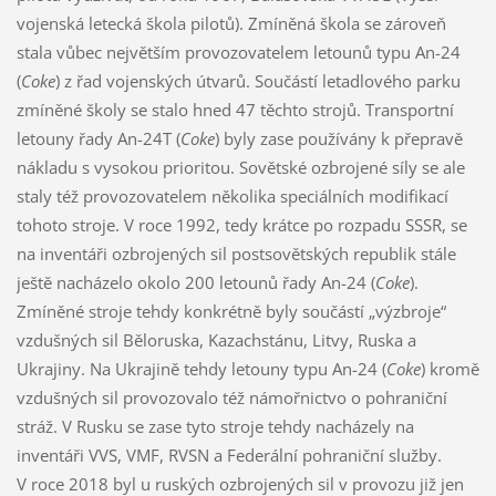
vojenská letecká škola pilotů). Zmíněná škola se zároveň
stala vůbec největším provozovatelem letounů typu An-24
(
Coke
) z řad vojenských útvarů. Součástí letadlového parku
zmíněné školy se stalo hned 47 těchto strojů. Transportní
letouny řady An-24T (
Coke
) byly zase používány k přepravě
nákladu s vysokou prioritou. Sovětské ozbrojené síly se ale
staly též provozovatelem několika speciálních modifikací
tohoto stroje. V roce 1992, tedy krátce po rozpadu SSSR, se
na inventáři ozbrojených sil postsovětských republik stále
ještě nacházelo okolo 200 letounů řady An-24 (
Coke
).
Zmíněné stroje tehdy konkrétně byly součástí „výzbroje“
vzdušných sil Běloruska, Kazachstánu, Litvy, Ruska a
Ukrajiny. Na Ukrajině tehdy letouny typu An-24 (
Coke
) kromě
vzdušných sil provozovalo též námořnictvo o pohraniční
stráž. V Rusku se zase tyto stroje tehdy nacházely na
inventáři VVS, VMF, RVSN a Federální pohraniční služby.
V roce 2018 byl u ruských ozbrojených sil v provozu již jen