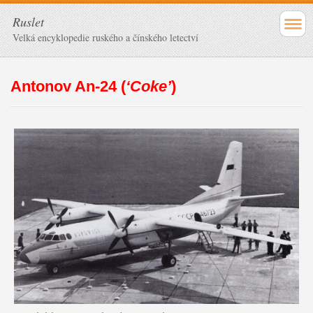
Ruslet
Velká encyklopedie ruského a čínského letectví
Antonov An-24 (
‘Coke’
)