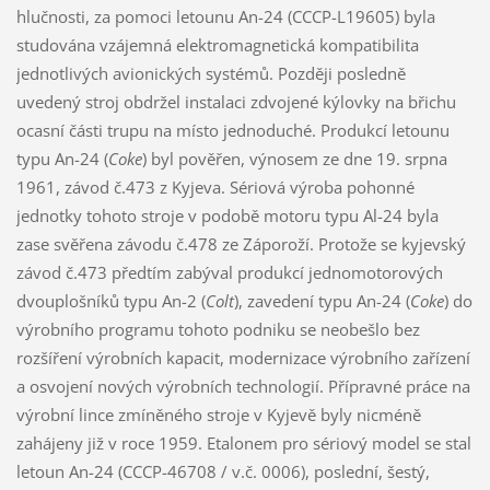
hlučnosti, za pomoci letounu An-24 (CCCP-L19605) byla
studována vzájemná elektromagnetická kompatibilita
jednotlivých avionických systémů. Později posledně
uvedený stroj obdržel instalaci zdvojené kýlovky na břichu
ocasní části trupu na místo jednoduché. Produkcí letounu
typu An-24 (
Coke
) byl pověřen, výnosem ze dne 19. srpna
1961, závod č.473 z Kyjeva. Sériová výroba pohonné
jednotky tohoto stroje v podobě motoru typu Al-24 byla
zase svěřena závodu č.478 ze Záporoží. Protože se kyjevský
závod č.473 předtím zabýval produkcí jednomotorových
dvouplošníků typu An-2 (
Colt
), zavedení typu An-24 (
Coke
) do
výrobního programu tohoto podniku se neobešlo bez
rozšíření výrobních kapacit, modernizace výrobního zařízení
a osvojení nových výrobních technologií. Přípravné práce na
výrobní lince zmíněného stroje v Kyjevě byly nicméně
zahájeny již v roce 1959. Etalonem pro sériový model se stal
letoun An-24 (CCCP-46708 / v.č. 0006), poslední, šestý,