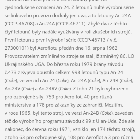
zjednodušené označení An-24. Z letounů nulté výrobní série
se linkového provozu dočkaly jen dva, a to letouny An-24A
(CCCP-46708) a An-24A (CCCP-46711). Zbylé dva z těchto
čtyř letounů byly nadále využívány v roli zkušebních strojů.
První letoun z první výrobní série (CCCP-46713 / v.č.
27300101) byl Aeroflotu předán dne 16. srpna 1962
Provozovatelem zmíněného stroje se stal již zmíněný 86. LO
Ukrajinského UGA. Do března roku 1979 brány závodu
č.473 z Kyjeva opustilo celkem 998 letounů typu An-24
(
Coke
), ve verzích An-24 (
Coke
), An-24A (
Coke
), An-24B (
Coke
),
An-24V (
Coke
) a An-24RV (
Coke
). Z toho 21 bylo vyhrazeno
pro ozbrojené síly, 759 pro Aeroflot, 40 pro různá
ministerstva a 178 pro zákazníky ze zahraničí. Mezitím,
v roce 1965, byl tento stroj, ve verzi An-24B (
Coke
), zaveden
též do výrobního programu závodu č.99 z Ulan-Ude. Zde ale
nakonec, do června roku 1971, vzniklo jen 174 těchto strojů,
z toho 63 pro ozbrojené síly, 108 pro Aeroflot a 3 pro různá