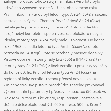
Zahájení provozu tohoto stroje na linkách Aeroflotu bylo
schváleno výnosem ze dne 31. října toho samého roku.
První linkou, na kterou byl letoun typu An-24 (
Coke
) nasazen,
se stala linka Kyjev – Cherson. První sériové An-24 (
Coke
)
nebyly ještě prosty „dětských nemocí“. Autopilot těchto
strojů nebyl kompletní, spolehlivost radiolokátoru nebyla
ideální, motory typu Al-24 měly malou životnost. Do konce
roku 1963 se flotila letounů typu An-24 (
Coke
) Aeroflotu
rozrostla na 24 strojů. Poté se rozeběhly masové dodávky.
Pístové dopravní letouny řady Li-2 (
Cab
) a Il-14 (
Crate
) tak
letouny řady An-24 (
Coke
) z linek Aeroflotu prakticky vytlačily
do konce 60. let. Příchod letounů typu An-24 (
Coke
) na
regionální linky Aeroflotu sebou přenesl novou kvalitu.
Zmíněný stroj své pístové předchůdce znatelně překonával
výkonnostními parametry i přepravní kapacitou (50 osob vs
32 osob). Přitom mu ke vzletu, resp. přistání, postačovala
dráha o délce okolo pouhých 600 m, resp. 500 m. Kromě
toho byl letoun typu An-24 (
Coke
) vybaven na svou dobu