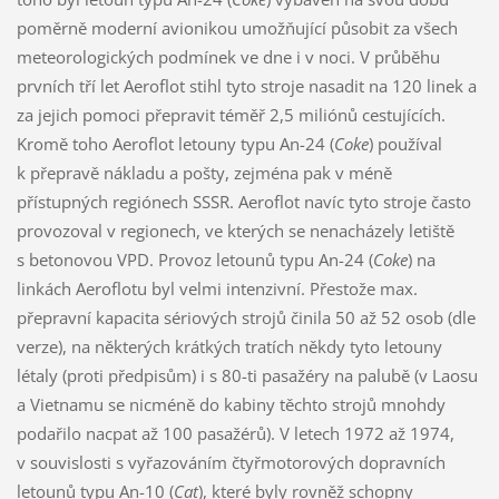
poměrně moderní avionikou umožňující působit za všech
meteorologických podmínek ve dne i v noci. V průběhu
prvních tří let Aeroflot stihl tyto stroje nasadit na 120 linek a
za jejich pomoci přepravit téměř 2,5 miliónů cestujících.
Kromě toho Aeroflot letouny typu An-24 (
Coke
) používal
k přepravě nákladu a pošty, zejména pak v méně
přístupných regiónech SSSR. Aeroflot navíc tyto stroje často
provozoval v regionech, ve kterých se nenacházely letiště
s betonovou VPD. Provoz letounů typu An-24 (
Coke
) na
linkách Aeroflotu byl velmi intenzivní. Přestože max.
přepravní kapacita sériových strojů činila 50 až 52 osob (dle
verze), na některých krátkých tratích někdy tyto letouny
létaly (proti předpisům) i s 80-ti pasažéry na palubě (v Laosu
a Vietnamu se nicméně do kabiny těchto strojů mnohdy
podařilo nacpat až 100 pasažérů). V letech 1972 až 1974,
v souvislosti s vyřazováním čtyřmotorových dopravních
letounů typu An-10 (
Cat
), které byly rovněž schopny