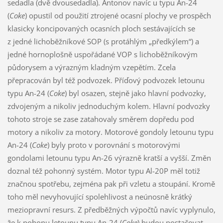
sedadla (dvě dvousedadla). Antonov navíc u typu An-24
(
Coke
) opustil od použití ztrojené ocasní plochy ve prospěch
klasicky koncipovaných ocasních ploch sestávajících se
z jedné lichoběžníkové SOP (s protáhlým „předkýlem“) a
jedné hornoplošně uspořádané VOP s lichoběžníkovým
půdorysem a výrazným kladným vzepětím. Zcela
přepracován byl též podvozek. Příďový podvozek letounu
typu An-24 (
Coke
) byl osazen, stejně jako hlavní podvozky,
zdvojeným a nikoliv jednoduchým kolem. Hlavní podvozky
tohoto stroje se zase zatahovaly směrem dopředu pod
motory a nikoliv za motory. Motorové gondoly letounu typu
An-24 (
Coke
) byly proto v porovnání s motorovými
gondolami letounu typu An-26 výrazně kratší a vyšší. Změn
doznal též pohonný systém. Motor typu Al-20P měl totiž
značnou spotřebu, zejména pak při vzletu a stoupání. Kromě
toho měl nevyhovující spolehlivost a neúnosně krátký
meziopravní resurs. Z předběžných výpočtů navíc vyplynulo,
že k pohonu letounu typu An-24 (
Coke
) budou postačovat