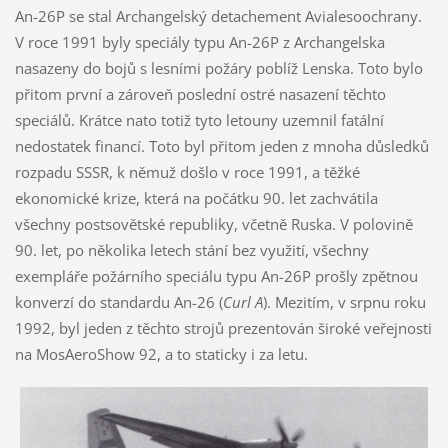
An-26P se stal Archangelský detachement Avialesoochrany.
V roce 1991 byly speciály typu An-26P z Archangelska
nasazeny do bojů s lesními požáry poblíž Lenska. Toto bylo
přitom první a zároveň poslední ostré nasazení těchto
speciálů. Krátce nato totiž tyto letouny uzemnil fatální
nedostatek financí. Toto byl přitom jeden z mnoha důsledků
rozpadu SSSR, k němuž došlo v roce 1991, a těžké
ekonomické krize, která na počátku 90. let zachvátila
všechny postsovětské republiky, včetně Ruska. V polovině
90. let, po několika letech stání bez využití, všechny
exempláře požárního speciálu typu An-26P prošly zpětnou
konverzí do standardu An-26 (
Curl A
). Mezitím, v srpnu roku
1992, byl jeden z těchto strojů prezentován široké veřejnosti
na MosAeroShow 92, a to staticky i za letu.