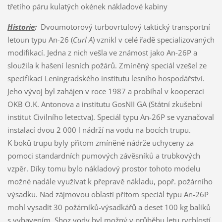
třetího páru kulatých okének nákladové kabiny
Historie
:
Dvoumotorový turbovrtulový taktický transportní
letoun typu An-26 (
Curl A
) vznikl v celé řadě specializovaných
modifikací. Jedna z nich vešla ve známost jako An-26P a
sloužila k hašení lesních požárů. Zmíněný speciál vzešel ze
specifikací Leningradského institutu lesního hospodářství.
Jeho vývoj byl zahájen v roce 1987 a probíhal v kooperaci
OKB O.K. Antonova a institutu GosNII GA (Státní zkušební
institut Civilního letectva). Speciál typu An-26P se vyznačoval
instalací dvou 2 000 l nádrží na vodu na bocích trupu.
K boků trupu byly přitom zmíněné nádrže uchyceny za
pomoci standardních pumových závěsníků a trubkových
vzpěr. Díky tomu bylo nákladový prostor tohoto modelu
možné nadále využívat k přepravě nákladu, popř. požárního
výsadku. Nad zájmovou oblastí přitom speciál typu An-26P
mohl vysadit 30 požárníků-výsadkářů a deset 100 kg balíků
s vybavením. Shoz vody byl možný v průběhu letu rychlostí