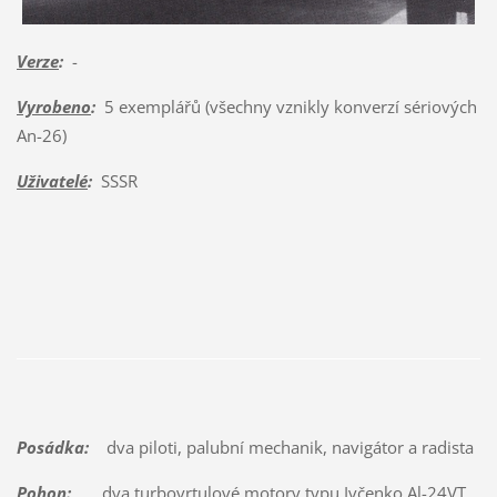
Verze
:
-
Vyrobeno
:
5 exemplářů (všechny vznikly konverzí sériových
An-26)
Uživatelé
:
SSSR
Posádka:
dva piloti, palubní mechanik, navigátor a radista
Pohon:
dva turbovrtulové motory typu Ivčenko Al-24VT