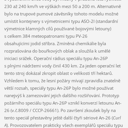
230 až 240 km/h ve výškách mezi 50 a 200 m. Alternativně
bylo na trupové pumové závěsníky tohoto modelu možné
umístit kontejnery s výmetnicemi typu ASO-2I (standardní
výmetnice klamných cílů používané bojovými letouny)
s celkem 384 meteopatronami typu PV-26
obsahujícími jodid stříbra. Zmíněná chemikálie byla
rozprašována do bouřkových oblak a sloužila k umělé
iniciaci srážek. Operační rádius speciálu typu An-26P
s plnými nádržemi vody činil 430 km. Za jeden operační let
tento stroj dokázal zkropit oblast o velikosti tří hektarů.
Vzhledem k tomu, že lesní požáry mívají zpravidla znatelně
větší rozsah, speciály typu An-26P bylo možné používat
nanejvýš k zamezování jejich dalšího rozšiřování. Prototyp
požárního speciálu typu An-26P vznikl konverzí letounu An-
26 (v.č.8009 / CCCP-26661). Po završení zkoušek byly na
tento speciál přestavěny ještě další čtyři sériové An-26 (
Curl
A
). Provozovatelem prakticky všech exemplářů speciálu typu