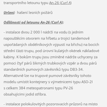
transportního letounu typu
An-26 (
Curl A
)
Určení
:
hašení lesních požárů
Odlišnosti od letounu An-26 (Curl A)
:
- instalace dvou 2 000 l nádrží na vodu (s jedním
napouštěcím otvorem na hřbetu a trojicí tandemově
uspořádaných obdélníkových výpustí na břichu) na bocích
střední části trupu, pod úrovní kulatých okének nákladové
kabiny. K bokům trupu jsou zmíněné nádrže uchyceny za
pomoci čtyř párů šikmých trubkových vzpěr a dvou párů
standardních pumových závěsníků typu DB3-34.
Alternativně lze na trupové pumové závěsníky tohoto
modelu umístit kontejnery s výmetnicemi typu ASO-2I
s celkem 384 meteopatronami typu PV-26
obsahujícími jodid stříbra.
- instalace polokulovitých pozorovacích průzorů na místo