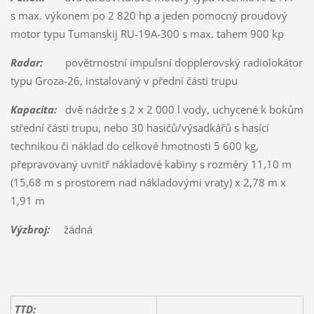
s max. výkonem po 2 820 hp a jeden pomocný proudový
motor typu Tumanskij RU-19A-300 s max. tahem 900 kp
Radar:
povětrnostní impulsní dopplerovský radiolokátor
typu Groza-26, instalovaný v přední části trupu
Kapacita:
dvě nádrže s 2 x 2 000 l vody, uchycené k bokům
střední části trupu, nebo 30 hasičů/výsadkářů s hasící
technikou či náklad do celkové hmotnosti 5 600 kg,
přepravovaný uvnitř nákladové kabiny s rozměry 11,10 m
(15,68 m s prostorem nad nákladovými vraty) x 2,78 m x
1,91 m
Výzbroj:
žádná
TTD: